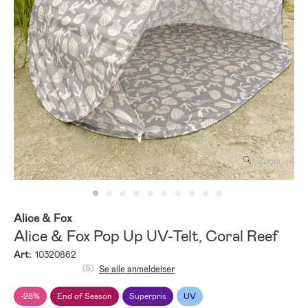
Zoom
Alice & Fox
Alice & Fox Pop Up UV-Telt, Coral Reef
Art:
10320862
(5)
Se alle anmeldelser
-28%
End of Season
Superpris
UV