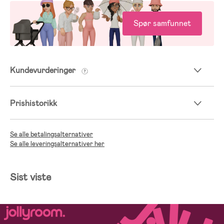
Spør samfunnet
Kundevurderinger
Prishistorikk
Se alle betalingsalternativer
Se alle leveringsalternativer her
Sist viste