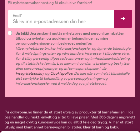
Bli nyhetsbrevabonnent og få eksklusive fordeler!
Email*
Ja takk!
Jeg ønsker å motta nyhetsbrev med personlige rabatter,
tilbud og nyheter, og godkjenner behandlingen av mine
personopplysninger som beskrevet nedenfor.
Våre nyhetsbrev bruker informasjonskapsler og lignende teknologier
for å måle åpningsraten og våre kunders interesser i tilbudene våre,
for å tilby personlig tilpassede annonser og innholdsmarkedsføring,
og til statistiske formål. Les mer om hvordan vi bruker og beskytter
dine personopplysninger og informasjonskapsler i vår
Integritetspolicy
og
Cookiepolicy
. Du kan når som helst tilbakekalle
ditt samtykke til behandling av personopplysninger og
informasjonskapsler ved å melde deg av nyhetsbrevet.
På Jollyroom.no finner du et stort utvalg av produkter til barnefamilien. Hos
oss handler du raskt, enkelt og alltid til lave priser. Med 365 dagers angrerett
og en meget dyktig kundeservice kan du alltid føle deg trygg. Vi har et stort
utvalg med blant annet barnevogner, bilstoler, klær til barn og baby,
produkter til mor, mengder av inspirerende interiør, leker, babyustyr og mye
mye mer. Vi tilbyr produkter fra velkjente merker som blant annet Britax,