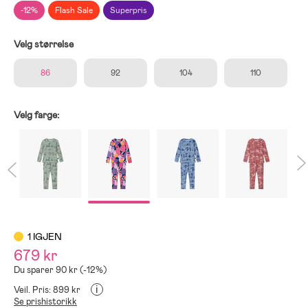
-12%
Flash Sale
Superpris
Velg størrelse
86
92
104
110
Velg farge:
1 IGJEN
679 kr
Du sparer 90 kr (-12%)
i
Veil. Pris: 899 kr
Se prishistorikk