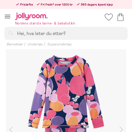
Hoppa
Prisløfte
Fri frakt* over 1200 kr
365 dagers åpent kjøp
till
Bestill i dag, så sender vi rett etter helligedagen
innehållet
Nordens største barne- & babybutikk
Søk
Barneklær
Undertøy
Superundertøy