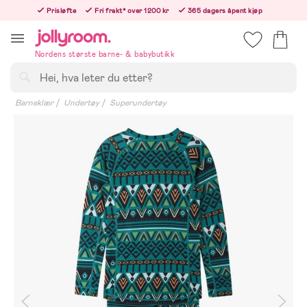
Hoppa
Prisløfte
Fri frakt* over 1200 kr
365 dagers åpent kjøp
till
Bestill i dag, så sender vi rett etter helligedagen
innehållet
Nordens største barne- & babybutikk
Søk
Barneklær
Undertøy
Superundertøy