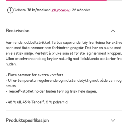
Delbetal
78 kr/mnd
med
i 36 måneder
Beskrivelse
Varmende, dobbeltstrikket Taitoa superundertøy fra Reima for aktive
barn med flate sømmer som forhindrer gnagsår. Det har en bukse med
en elastisk midje. Perfekt å bruke som et første lag nærmest kroppen.
Ullen er selvrensende og bryter naturlig ned illeluktende bakterier fra
huden.
- Flate sømmer for ekstra komfort.
- Ull er temperaturregulerende og motstandsdyktig mot både vann og
smuss.
- Tencel®-stoffet holder huden tørr og frisk hele dagen.
- 48 % ull, 43 % Tencel®, 9 % polyamid.
Produktspesifikasjon