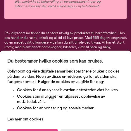
ditt samtykke til behandling av personopplysninger og
informasjonskapsler ved å melde deg av nyhetsbrevet.
På Jollyroom.no finner du et stort utvalg av produkter til barnefamilien. Hos
oss handler du raskt, enkelt og alltid til lave priser. Med 365 dagers angrerett
og en meget dyktig kundeservice kan du alltid føle deg trygg. Vi har et stort
utvalg med blant annet barnevogner, bilstoler, klær til barn og baby,
produkter til mor, mengder av inspirerende interiør, leker, babyustyr og mye
mye mer. Vi tilbyr produkter fra velkjente merker som blant annet Britax,
Du bestemmer hvilke cookies som kan brukes.
Maxi-Cosi, Baby Jogger, BabyBjörn, Didriksons, KidKraft, Ergobaby, Philips
Avent, Neonate, Cybex, LEGO og mange flere. Velkommen inn til nordens
største nettbutikk for barn og baby!
Jollyroom og våre digitale samarbeidspartnere bruker cookies
på denne siden. Noen av disse er nødvendige for at siden skal
fungere korrekt. Følgende cookies er valgfrie for deg:
Cookies for å analysere hvordan nettstedet vårt brukes.
Cookies som muliggjør en tilpasset opplevelse av
nettstedet vårt.
Kundeservice
Cookies for annonsering og sosiale medier.
Les mer om cookies
© 2026 Jollyroom AS. Alle rettigheter reservert.