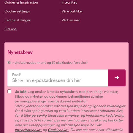
Guider & Inspirasjon
Integritet
Cookie settings
Våre butikker
Ledige stillinger
Vårt ansvar
Om oss
Nyhetsbrev
Bli nyhetsbrevabonnent og få eksklusive fordeler!
Email*
Ja takk!
Jeg ønsker å motta nyhetsbrev med personlige rabatter,
tilbud og nyheter, og godkjenner behandlingen av mine
personopplysninger som beskrevet nedenfor.
Våre nyhetsbrev bruker informasjonskapsler og lignende teknologier
for å måle åpningsraten og våre kunders interesser i tilbudene våre,
for å tilby personlig tilpassede annonser og innholdsmarkedsføring,
og til statistiske formål. Les mer om hvordan vi bruker og beskytter
dine personopplysninger og informasjonskapsler i vår
Integritetspolicy
og
Cookiepolicy
. Du kan når som helst tilbakekalle