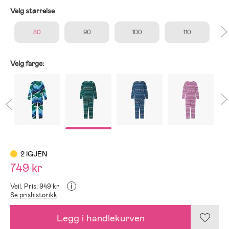
Velg størrelse
80
90
100
110
Velg farge:
2 IGJEN
749 kr
i
Veil. Pris: 949 kr
Se prishistorikk
Legg i handlekurven