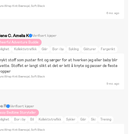
ra Wrap Knit Bæresjal, Soft Black
6 mo. ago
lene C. Amelia K
Verifisert kjøper
heerful Adventure Buddie
ilighet
Kollektivtrafikk
Går
Bor i by
Sykling
Gåturer
Fargerikt
ytrale farger
DIY-prosjekt
Reise
Reise på hytta
Dyr og natur
ykt stoff som puster fint og sørger for at hverken jeg eller baby blir 
jem og hage
Film og litteratur
Kultur og kunst
BabyJogger City Elite
ette. Stoffet er langt slikt at det er lett å knyte og passer de fleste 
opper
ra Wrap Knit Bæresjal, Soft Black
9 mo. ago
a R
Verifisert kjøper
assy Bedtime Storyteller
ilighet
Bor i by
Bil
Kollektivtrafikk
Sykler
Går
Ski
Trening
argerikt
DIY-prosjekt
Reise
Reise på hytta
Dyr og natur
ra Wrap Knit Bæresjal, Soft Black
at og drikke
Hjem og hage
Film og litteratur
Kultur og kunst
Innredning