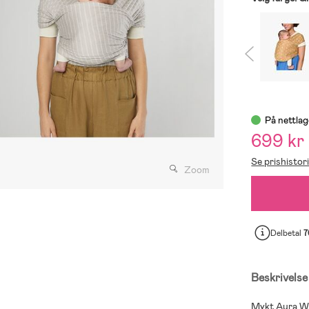
På nettlag
699 kr
Se prishistor
Zoom
Delbetal
7
Beskrivelse
Mykt Aura Wr