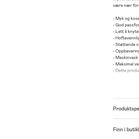
være nær fore
- Myk og kose
- God passfor
- Lett å knyte
- Hoftevennli
- Støttende s
- Oppbevarin
- Maskinvask
- Maksimal vek
- Dette produ
- Anbefalt ald
- Rangert på 
bæresjal.
Produktspes
- 100 % Tencel
;
Finn i butik