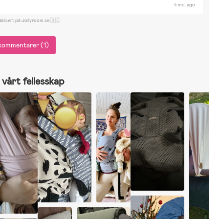
4 mo. ago
ybex priam
blisert på Jollyroom.se 🇸🇪
 kommentarer (1)
vårt fellesskap