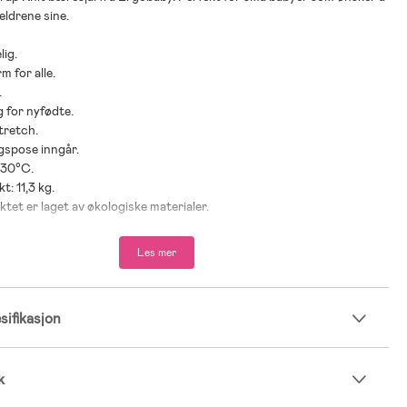
ldrene sine.
lig.
m for alle.
.
g for nyfødte.
tretch.
gspose inngår.
 30°C.
t: 11,3 kg.
ktet er laget av økologiske materialer.
er: fra nyfødt.
Les mer
tredjeplass i Best i Test 2024 av svenske Bäst-i-Test.se i kategorien
ifikasjon
® lyocell.
k