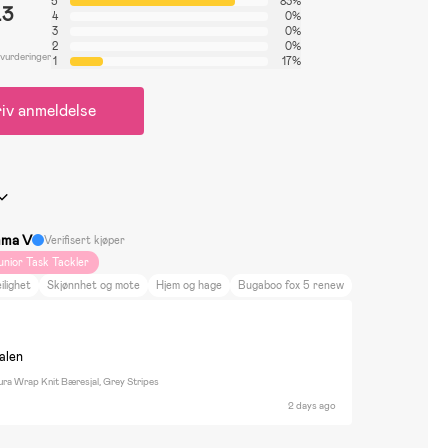
5
83%
.3
4
0%
3
0%
2
0%
 vurderinger
1
17%
iv anmeldelse
ma V
Verifisert kjøper
unior Task Tackler
ilighet
Skjønnhet og mote
Hjem og hage
Bugaboo fox 5 renew
nalen
ra Wrap Knit Bæresjal, Grey Stripes
2 days ago