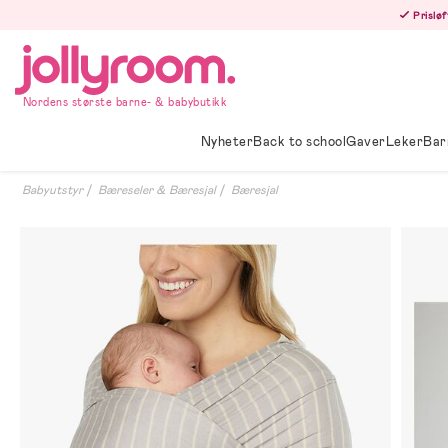
Hoppa
Prisløf
till
innehållet
Nordens største barne- & babybutikk
Nyheter
Back to school
Gaver
Leker
Bar
Babyutstyr
Bæreseler & Bæresjal
Bæresjal