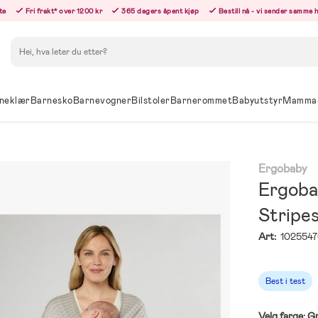
te
Fri frakt* over 1200 kr
365 dagers åpent kjøp
Bestill nå - vi sender samme 
Søk
neklær
Barnesko
Barnevogner
Bilstoler
Barnerommet
Babyutstyr
Mamma
Ergobaby
Ergoba
Stripe
Art:
102554
Best i test
Velg farge:
G