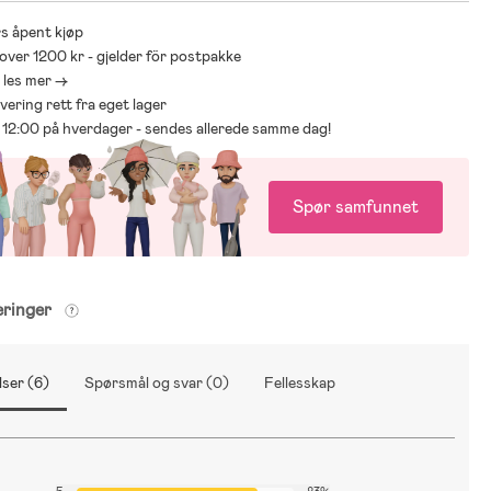
s åpent kjøp
 over 1200 kr - gjelder för postpakke
- les mer ->
levering rett fra eget lager
ør 12:00 på hverdager - sendes allerede samme dag!
Spør samfunnet
eringer
ser (6)
Spørsmål og svar (0)
Fellesskap