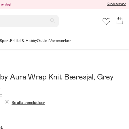
Kundeservice
hverdag!
Sport
Fritid & Hobby
Outlet
Varemerker
by Aura Wrap Knit Bæresjal, Grey
s
70
(6)
Se alle anmeldelser
rå