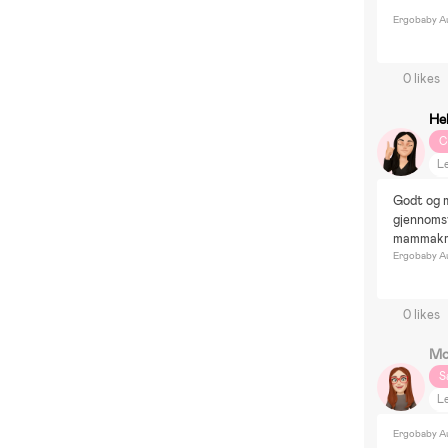
Ergobaby Au
0 likes
He
C
Le
Nø
Godt og m
H
gjennomsv
mammakr
Ergobaby Au
0 likes
Mo
S
Le
F
Ergobaby Au
M