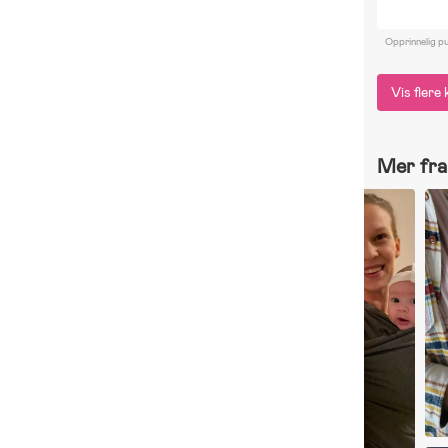
C
Opprinnelig pu
Vis flere
Mer fra 