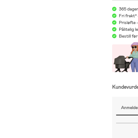
365 dager
Fri frakt*
Prisløfte 
Pålitelig 
Bestill f
Kundevurd
Anmeldel