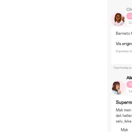
Ch
L
C
P
Barnets f
F
Fi
Vis origi
Ergobaby Au
Opprinnelig pu
Al
S
Le
B
Superm
Myk men a
det heller
selv, ikke
Myk