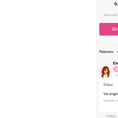
4
Basert på 6
Skr
Relevans
Em
J
Le
Elsker
Vis origi
Ergobaby Au
0 likes