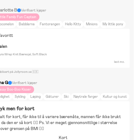
arlotte B
Verifisert kjøper
ittle Family Fun Captain
ocomelon
Babblarna
Fantorangen
Hello Kitty
Minions
My little pony
ippi Långstrump
Leilighet
Kollektivtrafikk
Bor i by
Gåturer
Trening
avoritt
argerikt
Mat og drikke
Skjønnhet og mote
Sport
Innredning
Reise
lm og litteratur
Maxi cosi street
nalen
ra Wrap Knit Bæresjal, Soft Black
last mo.
blisert på Jollyroom.se 🇸🇪
ina G
Verifisert kjøper
assy Boo-Boo Kisser
ilighet
Sykling
Løping
Gåturer
Ski
Nøytrale farger
Kultur og kunst
ugaboo
yk men for kort
lt for kort, får ikke til å variere bæremåte, mannen får ikke brukt 
 da den er så kort 😵‍💫 Ps. Vi er meget gjennomsnittlige i størrelse 
 over grensen på BMI 🤷‍♀️
Kort