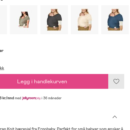
er
ikk
Legg i handlekurven
6 kr/mnd
med
i 36 måneder
ap Knit bæresjal fra Ergobaby. Perfekt for små babyer som ønsker å