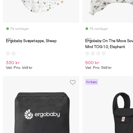
På nettlager
På nettlager
(36)
(32)
Ergobaby Svøpeteppe, Sheep
Ergobaby On The Move Sov
Mnd TOG 1.0, Elephant
330 kr
500 kr
Veil. Pris: 449 kr
Veil. Pris: 549 kr
Fri frakt