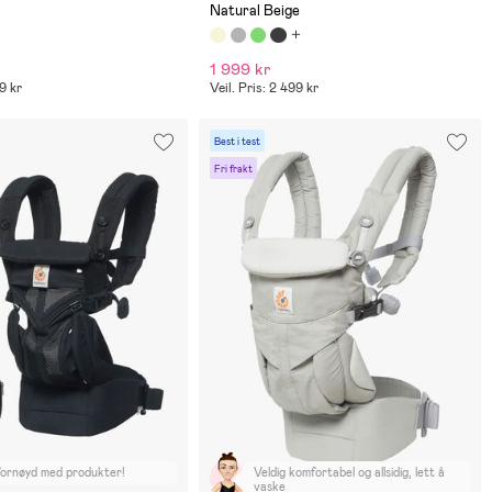
Natural Beige
1 999 kr
99 kr
Veil. Pris: 2 499 kr
Best i test
Fri frakt
 fornøyd med produkter!
Veldig komfortabel og allsidig, lett å
vaske