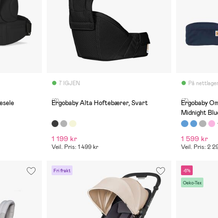
7 IGJEN
På nettlage
(2)
(7)
esele
Ergobaby Alta Hoftebærer, Svart
Ergobaby Om
Midnight Blu
1 199 kr
1 599 kr
Veil. Pris: 1 499 kr
Veil. Pris: 2 2
Fri frakt
-6%
Oeko-Tex