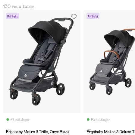
130 resultater.
Fri frakt
Fri frakt
På nettlager
På nettlager
(4)
(2)
Ergobaby Metro 3 Trille, Onyx Black
Ergobaby Metro 3 Deluxe Tri