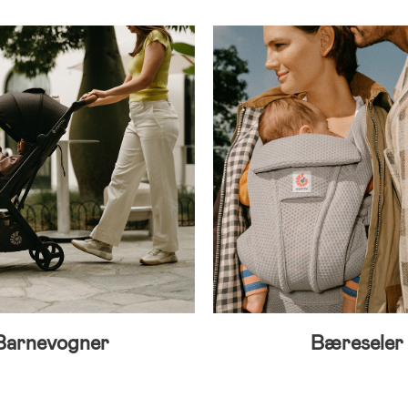
Barnevogner
Bæreseler