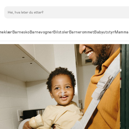
Søk
neklær
Barnesko
Barnevogner
Bilstoler
Barnerommet
Babyutstyr
Mamma