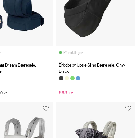
r
På nettlager
(5)
ni Dream Bæresele,
Ergobaby Upsie Sling Bæresele, Onyx
e
Black
699 kr
99 kr