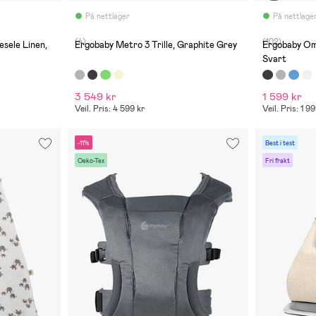
På nettlager
På nettlage
(4)
(102)
sele Linen,
Ergobaby Metro 3 Trille, Graphite Grey
Ergobaby Om
Svart
3 549 kr
1 599 kr
Veil. Pris: 4 599 kr
Veil. Pris: 1 9
-11%
Best i test
Oeko-Tex
Fri frakt