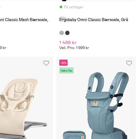
r
På nettlager
(29)
ni Classic Mesh Bæresele,
Ergobaby Omni Classic Bæresele, Grå
1 499 kr
99 kr
Veil. Pris: 1 999 kr
-14%
Oeko-Tex