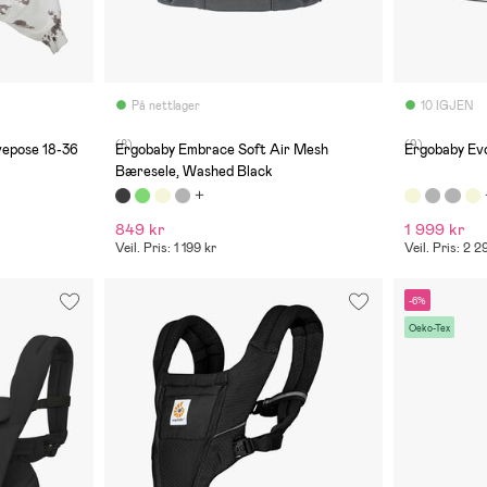
På nettlager
10 IGJEN
(8)
(9)
epose 18-36
Ergobaby Embrace Soft Air Mesh
Ergobaby Evo
Bæresele, Washed Black
849 kr
1 999 kr
Veil. Pris: 1 199 kr
Veil. Pris: 2 2
-6%
Oeko-Tex