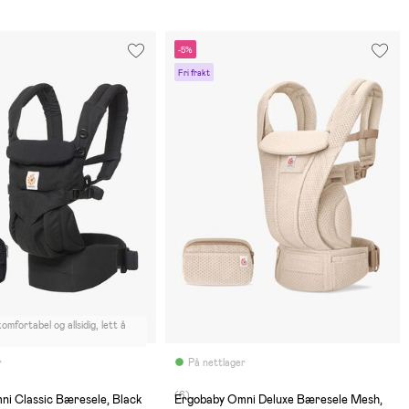
-5%
Fri frakt
komfortabel og allsidig, lett å
r
På nettlager
(6)
i Classic Bæresele, Black
Ergobaby Omni Deluxe Bæresele Mesh,