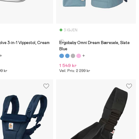
3 IGJEN
(7)
lve 3-in-1 Vippestol, Cream
Ergobaby Omni Dream Bæresele, Slate
Blue
1 549 kr
99 kr
Veil. Pris: 2 299 kr