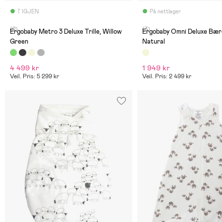
7 IGJEN
På nettlager
(2)
(3)
Ergobaby Metro 3 Deluxe Trille, Willow
Ergobaby Omni Deluxe Bære
Green
Natural
4 499 kr
1 949 kr
Veil. Pris: 5 299 kr
Veil. Pris: 2 499 kr