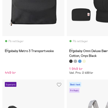
På nettlager
På nettlager
(2)
(0)
Ergobaby Metro 3 Transportveske
Ergobaby Omni Deluxe Bær
Cotton, Onyx Black
1 949 kr
449 kr
Veil. Pris: 2 499 kr
Superpris
Best i test
Fri frakt