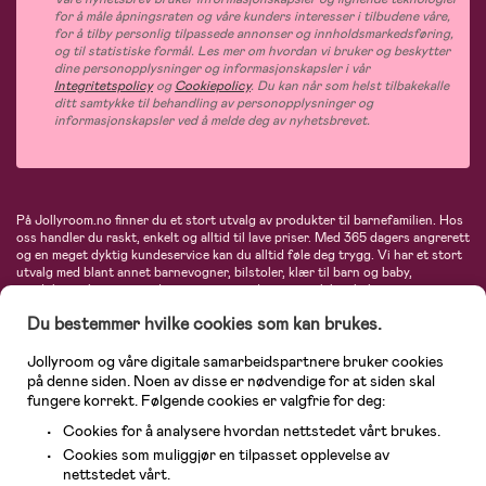
for å måle åpningsraten og våre kunders interesser i tilbudene våre,
for å tilby personlig tilpassede annonser og innholdsmarkedsføring,
og til statistiske formål. Les mer om hvordan vi bruker og beskytter
dine personopplysninger og informasjonskapsler i vår
Integritetspolicy
og
Cookiepolicy
. Du kan når som helst tilbakekalle
ditt samtykke til behandling av personopplysninger og
informasjonskapsler ved å melde deg av nyhetsbrevet.
På Jollyroom.no finner du et stort utvalg av produkter til barnefamilien. Hos
oss handler du raskt, enkelt og alltid til lave priser. Med 365 dagers angrerett
og en meget dyktig kundeservice kan du alltid føle deg trygg. Vi har et stort
utvalg med blant annet barnevogner, bilstoler, klær til barn og baby,
produkter til mor, mengder av inspirerende interiør, leker, babyustyr og mye
mye mer. Vi tilbyr produkter fra velkjente merker som blant annet Britax,
Du bestemmer hvilke cookies som kan brukes.
Maxi-Cosi, Baby Jogger, BabyBjörn, Didriksons, KidKraft, Ergobaby, Philips
Avent, Neonate, Cybex, LEGO og mange flere. Velkommen inn til nordens
største nettbutikk for barn og baby!
Jollyroom og våre digitale samarbeidspartnere bruker cookies
på denne siden. Noen av disse er nødvendige for at siden skal
fungere korrekt. Følgende cookies er valgfrie for deg:
Cookies for å analysere hvordan nettstedet vårt brukes.
Cookies som muliggjør en tilpasset opplevelse av
nettstedet vårt.