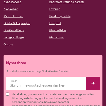
Kundeservice
Angrerett, retur og garanti
Kjøpsvilkår
Levering
Mine fakturaer
Handle og betale
Guider & Inspirasjon
Integritet
Cookie settings
Våre butikker
Ledige stillinger
Vårt ansvar
Om oss
Nyhetsbrev
Bli nyhetsbrevabonnent og få eksklusive fordeler!
Email*
Ja takk!
Jeg ønsker å motta nyhetsbrev med personlige rabatter,
tilbud og nyheter, og godkjenner behandlingen av mine
personopplysninger som beskrevet nedenfor.
Våre nyhetsbrev bruker informasjonskapsler og lignende teknologier