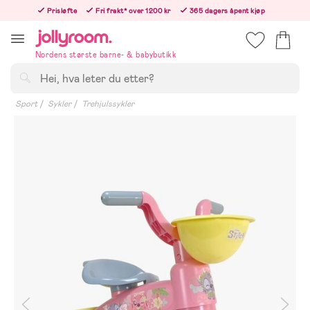
Hoppa
Prisløfte
Fri frakt* over 1200 kr
365 dagers åpent kjøp
till
Bestill nå - vi sender samme hverdag!
innehållet
Nordens største barne- & babybutikk
Søk
Sport
Sykler
Trehjulssykler