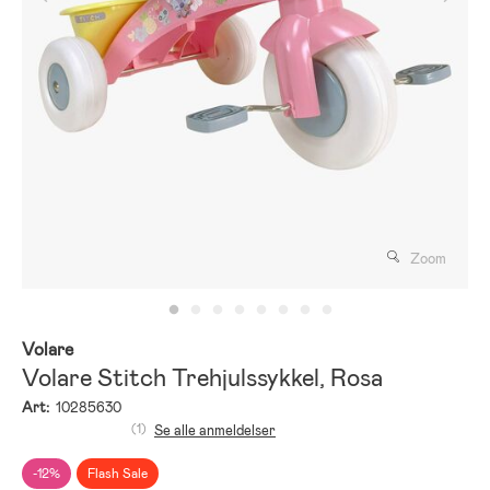
Zoom
Volare
Volare Stitch Trehjulssykkel, Rosa
Art:
10285630
(1)
Se alle anmeldelser
-12%
Flash Sale