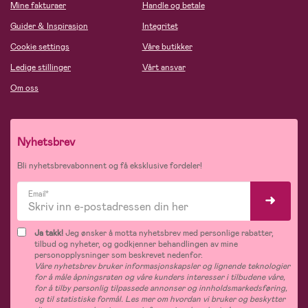
Mine fakturaer
Handle og betale
Guider & Inspirasjon
Integritet
Cookie settings
Våre butikker
Ledige stillinger
Vårt ansvar
Om oss
Nyhetsbrev
Bli nyhetsbrevabonnent og få eksklusive fordeler!
Email*
Ja takk!
Jeg ønsker å motta nyhetsbrev med personlige rabatter,
tilbud og nyheter, og godkjenner behandlingen av mine
personopplysninger som beskrevet nedenfor.
Våre nyhetsbrev bruker informasjonskapsler og lignende teknologier
for å måle åpningsraten og våre kunders interesser i tilbudene våre,
for å tilby personlig tilpassede annonser og innholdsmarkedsføring,
og til statistiske formål. Les mer om hvordan vi bruker og beskytter