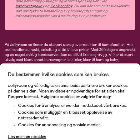
dine personopplysninger og informasjonskapsler i vår
Integritetspolicy
og
Cookiepolicy
. Du kan når som helst tilbakekalle
ditt samtykke til behandling av personopplysninger og
informasjonskapsler ved å melde deg av nyhetsbrevet.
På Jollyroom.no finner du et stort utvalg av produkter til barnefamilien. Hos
oss handler du raskt, enkelt og alltid til lave priser. Med 365 dagers angrerett
og en meget dyktig kundeservice kan du alltid føle deg trygg. Vi har et stort
utvalg med blant annet barnevogner, bilstoler, klær til barn og baby,
produkter til mor, mengder av inspirerende interiør, leker, babyustyr og mye
mye mer. Vi tilbyr produkter fra velkjente merker som blant annet Britax,
Du bestemmer hvilke cookies som kan brukes.
Maxi-Cosi, Baby Jogger, BabyBjörn, Didriksons, KidKraft, Ergobaby, Philips
Avent, Neonate, Cybex, LEGO og mange flere. Velkommen inn til nordens
største nettbutikk for barn og baby!
Jollyroom og våre digitale samarbeidspartnere bruker cookies
på denne siden. Noen av disse er nødvendige for at siden skal
fungere korrekt. Følgende cookies er valgfrie for deg:
Cookies for å analysere hvordan nettstedet vårt brukes.
Cookies som muliggjør en tilpasset opplevelse av
nettstedet vårt.
Kundeservice
Cookies for annonsering og sosiale medier.
Les mer om cookies