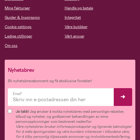
Mine fakturaer
Handle og betale
Guider & Inspirasjon
Integritet
Cookie settings
Våre butikker
Ledige stillinger
Vårt ansvar
Om oss
Nyhetsbrev
Bli nyhetsbrevabonnent og få eksklusive fordeler!
Email*
Ja takk!
Jeg ønsker å motta nyhetsbrev med personlige rabatter,
tilbud og nyheter, og godkjenner behandlingen av mine
personopplysninger som beskrevet nedenfor.
Våre nyhetsbrev bruker informasjonskapsler og lignende teknologier
for å måle åpningsraten og våre kunders interesser i tilbudene våre,
for å tilby personlig tilpassede annonser og innholdsmarkedsføring,