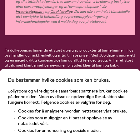
og til statistiske formål. Les mer om hvordan vi bruker og beskytter
dine personopplysninger og informasjonskapsler i vår
Integritetspolicy
og
Cookiepolicy
. Du kan når som helst tilbakekalle
ditt samtykke til behandling av personopplysninger og
informasjonskapsler ved å melde deg av nyhetsbrevet.
På Jollyroom.no finner du et stort utvalg av produkter til barnefamilien. Hos
oss handler du raskt, enkelt og alltid til lave priser. Med 365 dagers angrerett
og en meget dyktig kundeservice kan du alltid føle deg trygg. Vi har et stort
utvalg med blant annet barnevogner, bilstoler, klær til barn og baby,
produkter til mor, mengder av inspirerende interiør, leker, babyustyr og mye
mye mer. Vi tilbyr produkter fra velkjente merker som blant annet Britax,
Du bestemmer hvilke cookies som kan brukes.
Maxi-Cosi, Baby Jogger, BabyBjörn, Didriksons, KidKraft, Ergobaby, Philips
Avent, Neonate, Cybex, LEGO og mange flere. Velkommen inn til nordens
største nettbutikk for barn og baby!
Jollyroom og våre digitale samarbeidspartnere bruker cookies
på denne siden. Noen av disse er nødvendige for at siden skal
fungere korrekt. Følgende cookies er valgfrie for deg:
Cookies for å analysere hvordan nettstedet vårt brukes.
Cookies som muliggjør en tilpasset opplevelse av
nettstedet vårt.
Kundeservice
Cookies for annonsering og sosiale medier.