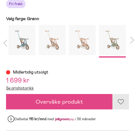
Fri frakt
Velg farge:
Grønn
Midlertidig utsolgt
1 699 kr
Se prishistorikk
Overvåke produkt
Delbetal
115 kr/mnd
med
i 36 måneder