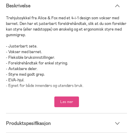
Beskrivelse
Trehjulssykkel fra Alice & Fox med et 4-i-1 design som vokser med
barnet. Den har et justerbart foreldrehåndtak, slik at du som forelder
kan styre (eller nødstoppe) om ønskelig og et ergonomisk styre med
gummigrep.
- Justerbart sete.
- Vokser med barnet.
- Fleksible bruksinnstillinger.
- Foreldrehåndtak for enkel styring.
- Avtakbare deler.
- Styre med godt grep.
- EVA-hjul.
- Egnet for både innendørs og utendørs bruk.
- Maksimal vekt: 25 kg.
Les mer
- Anbefalt alder: fra 1,5 år.
- Stål, plast, nylon.
Produktspesifikasjon