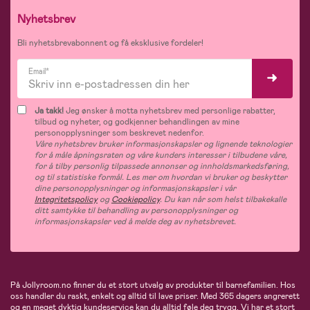
Nyhetsbrev
Bli nyhetsbrevabonnent og få eksklusive fordeler!
Email*
Ja takk!
Jeg ønsker å motta nyhetsbrev med personlige rabatter,
tilbud og nyheter, og godkjenner behandlingen av mine
personopplysninger som beskrevet nedenfor.
Våre nyhetsbrev bruker informasjonskapsler og lignende teknologier
for å måle åpningsraten og våre kunders interesser i tilbudene våre,
for å tilby personlig tilpassede annonser og innholdsmarkedsføring,
og til statistiske formål. Les mer om hvordan vi bruker og beskytter
dine personopplysninger og informasjonskapsler i vår
Integritetspolicy
og
Cookiepolicy
. Du kan når som helst tilbakekalle
ditt samtykke til behandling av personopplysninger og
informasjonskapsler ved å melde deg av nyhetsbrevet.
På Jollyroom.no finner du et stort utvalg av produkter til barnefamilien. Hos
oss handler du raskt, enkelt og alltid til lave priser. Med 365 dagers angrerett
og en meget dyktig kundeservice kan du alltid føle deg trygg. Vi har et stort