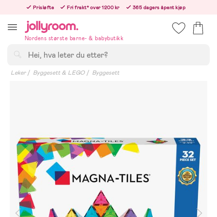
Hoppa
Prisløfte
Fri frakt* over 1200 kr
365 dagers åpent kjøp
till
Bestillinger etter 12:00 sendes neste hverdag!
innehållet
Nordens største barne- & babybutikk
Søk
Leker
Byggesett & LEGO
Byggesett