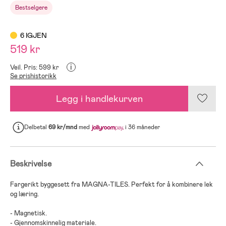
Bestselgere
6 IGJEN
519 kr
i
Veil. Pris: 599 kr
Se prishistorikk
Legg i handlekurven
Delbetal
69 kr/mnd
med
i 36 måneder
Beskrivelse
Fargerikt byggesett fra MAGNA-TILES. Perfekt for å kombinere lek
og læring.
- Magnetisk.
- Gjennomskinnelig materiale.