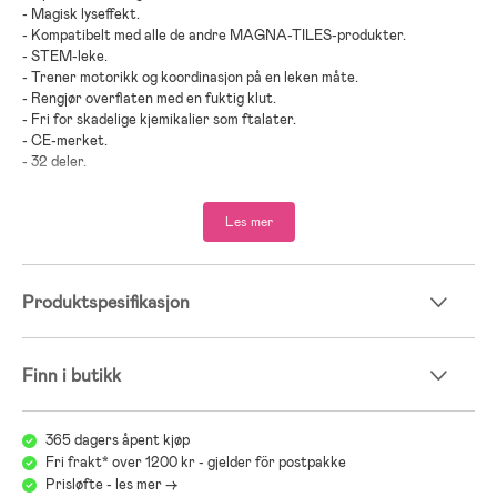
- Magisk lyseffekt.
- Kompatibelt med alle de andre MAGNA-TILES-produkter.
- STEM-leke.
- Trener motorikk og koordinasjon på en leken måte.
- Rengjør overflaten med en fuktig klut.
- Fri for skadelige kjemikalier som ftalater.
- CE-merket.
- 32 deler.
- Anbefalt alder: fra 3 år.
Les mer
- ABS, metall.
- Ikke egnet for barn under 3 år pga. smådeler.
Produktspesifikasjon
Finn i butikk
365 dagers åpent kjøp
Fri frakt* over 1200 kr - gjelder för postpakke
Prisløfte - les mer ->