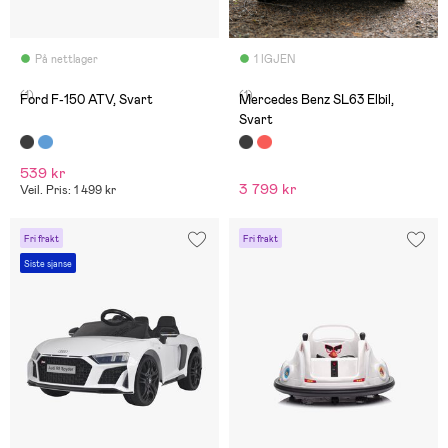
På nettlager
1 IGJEN
(1)
(1)
Ford F-150 ATV, Svart
Mercedes Benz SL63 Elbil,
Svart
539 kr
3 799 kr
Veil. Pris: 1 499 kr
Fri frakt
Fri frakt
Siste sjanse