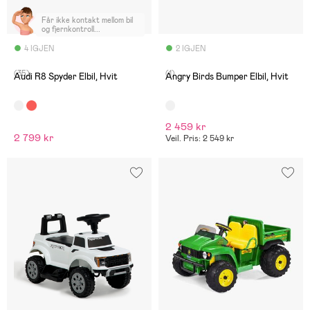
Får ikke kontakt mellom bil
og fjernkontroll...
4 IGJEN
2 IGJEN
(35)
(1)
Audi R8 Spyder Elbil, Hvit
Angry Birds Bumper Elbil, Hvit
2 459 kr
2 799 kr
Veil. Pris: 2 549 kr