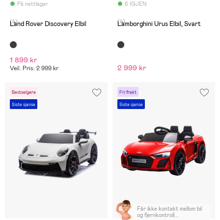
På nettlager
6 IGJEN
(4)
(4)
Land Rover Discovery Elbil
Lamborghini Urus Elbil, Svart
1 899 kr
2 999 kr
Veil. Pris: 2 999 kr
Bestselgere
Fri frakt
Siste sjanse
Siste sjanse
Får ikke kontakt mellom bil
og fjernkontroll...