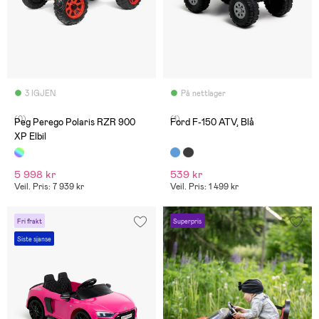
3 IGJEN
På nettlager
(0)
(1)
Peg Perego Polaris RZR 900
Ford F-150 ATV, Blå
XP Elbil
5 998 kr
539 kr
Veil. Pris: 7 939 kr
Veil. Pris: 1 499 kr
Fri frakt
Superpris
Siste sjanse