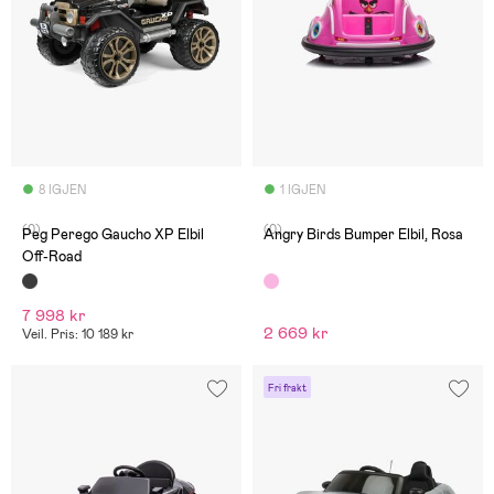
8 IGJEN
1 IGJEN
(0)
(0)
Peg Perego Gaucho XP Elbil
Angry Birds Bumper Elbil, Rosa
Off-Road
7 998 kr
2 669 kr
Veil. Pris: 10 189 kr
Fri frakt