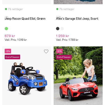
På nettlager
På nettlager
(3)
(48)
Jeep Recon Quad Elbil, Grønn
Alex's Garage Elbil Jeep, Svart
679 kr
1 259 kr
Veil. Pris: 1 019 kr
Veil. Pris: 1 789 kr
-13%
-10%
End of Season
End of Season