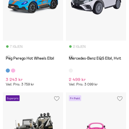
7 IGJEN
2 IGJEN
(0)
(2)
Peg Perego Hot Wheels Elbil
Mercedes-Benz EQS Elbil, Hvit
3 243 kr
2 499 kr
Veil. Pris: 3 759 kr
Veil. Pris: 3 099 kr
Superpris
Fri frakt