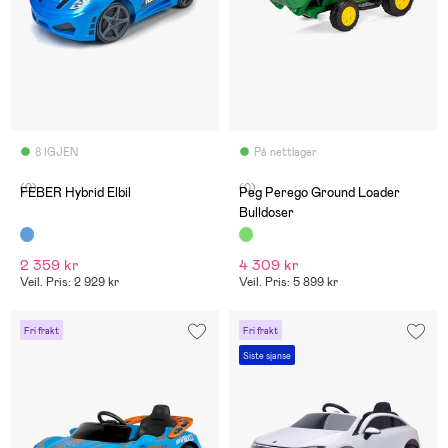
8 IGJEN
På nettlager
(0)
(0)
FEBER Hybrid Elbil
Peg Perego Ground Loader
Bulldoser
2 359 kr
4 309 kr
Veil. Pris: 2 929 kr
Veil. Pris: 5 899 kr
Fri frakt
Fri frakt
Siste sjanse