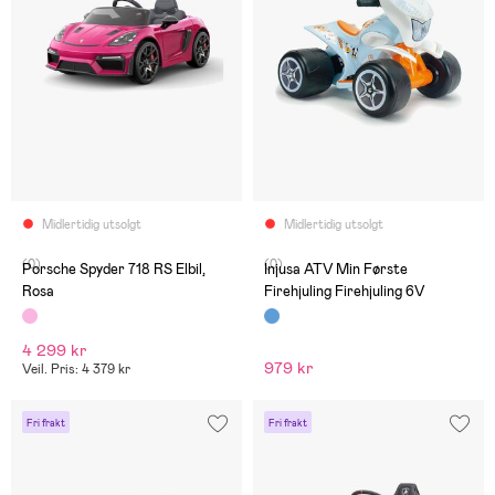
Midlertidig utsolgt
Midlertidig utsolgt
(0)
(0)
Porsche Spyder 718 RS Elbil,
Injusa ATV Min Første
Rosa
Firehjuling Firehjuling 6V
4 299 kr
979 kr
Veil. Pris: 4 379 kr
Fri frakt
Fri frakt