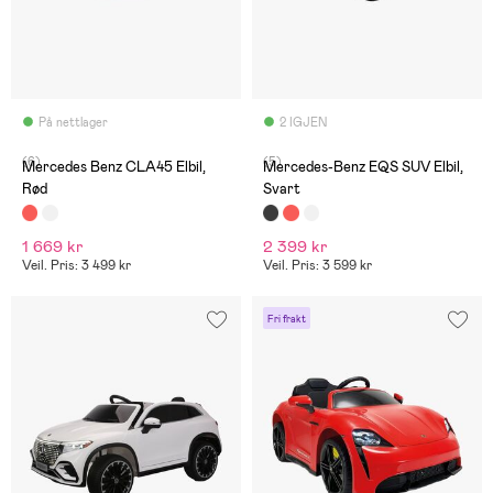
På nettlager
2 IGJEN
(6)
(5)
Mercedes Benz CLA45 Elbil,
Mercedes-Benz EQS SUV Elbil,
Rød
Svart
1 669 kr
2 399 kr
Veil. Pris: 3 499 kr
Veil. Pris: 3 599 kr
Fri frakt