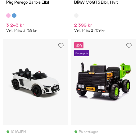
(0)
(2)
Peg Perego Barbie Elbil
BMW M6GT3 Elbil, Hvit
3 243 kr
2 399 kr
Veil. Pris: 3 759 kr
Veil. Pris: 2 709 kr
-20%
Superpris
10 IGJEN
På nettlager