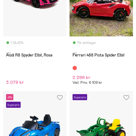
1 IGJEN
På nettlager
(2)
(1)
Audi R8 Spyder Elbil, Rosa
Ferrari 488 Pista Spider Elbil
2 299 kr
3 079 kr
Veil. Pris: 6 109 kr
-8%
Superpris
Superpris