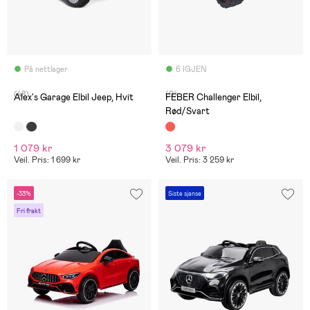
På nettlager
6 IGJEN
(48)
(0)
Alex's Garage Elbil Jeep, Hvit
FEBER Challenger Elbil,
Rød/Svart
1 079 kr
3 079 kr
Veil. Pris: 1 699 kr
Veil. Pris: 3 259 kr
-33%
Siste sjanse
Fri frakt