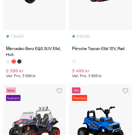
7 IGJEN
3 IGJEN
(5)
(0)
Mercedes-Benz EQS SUV Elbil,
Porsche Taycan Elbil 12V, Rød
Hvit
2 399 kr
3 499 kr
Veil. Pris: 3 599 kr
Veil. Pris: 3 859 kr
Nyhet
-10%
Superpris
Flash Sale