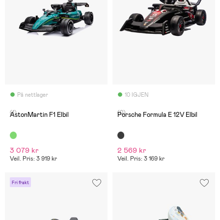
På nettlager
10 IGJEN
(1)
(0)
AstonMartin F1 Elbil
Porsche Formula E 12V Elbil
3 079 kr
2 569 kr
Veil. Pris: 3 919 kr
Veil. Pris: 3 169 kr
Fri frakt