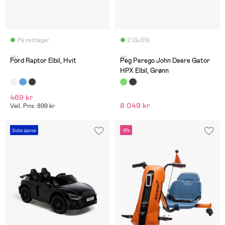
På nettlager
2 IGJEN
(0)
(1)
Ford Raptor Elbil, Hvit
Peg Perego John Deere Gator
HPX Elbil, Grønn
469 kr
8 049 kr
Veil. Pris: 899 kr
Siste sjanse
-6%