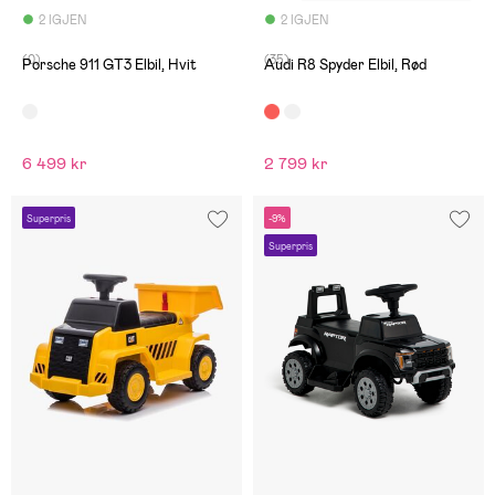
2 IGJEN
2 IGJEN
(0)
(35)
Porsche 911 GT3 Elbil, Hvit
Audi R8 Spyder Elbil, Rød
6 499 kr
2 799 kr
Superpris
-9%
Superpris