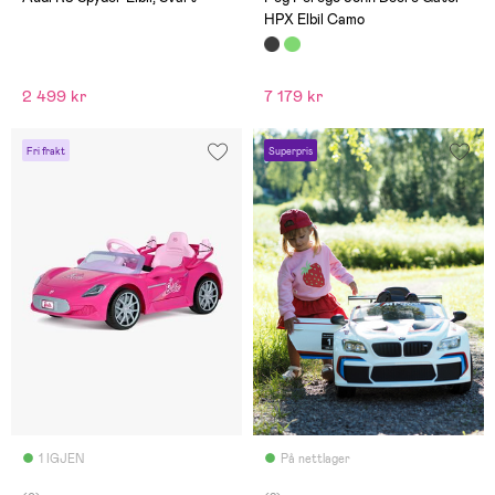
HPX Elbil Camo
2 499 kr
7 179 kr
Fri frakt
Superpris
1 IGJEN
På nettlager