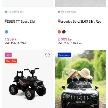
På nettlager
På nettlager
(0)
(1)
FEBER TT Sport Elbil
Mercedes Benz SL63 Elbil, Rød
1 259 kr
2 669 kr
Veil. Pris: 1 629 kr
Veil. Pris: 3 999 kr
-10%
Siste sjanse
Flash Sale