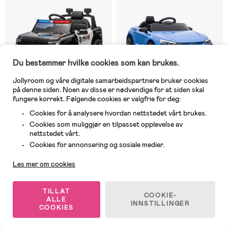
Du bestemmer hvilke cookies som kan brukes.
Jollyroom og våre digitale samarbeidspartnere bruker cookies
på denne siden. Noen av disse er nødvendige for at siden skal
fungere korrekt. Følgende cookies er valgfrie for deg:
Veldig høy lyd så barnet blir
redd. Ønsker en knapp som
Cookies for å analysere hvordan nettstedet vårt brukes.
du kan stille ned lyden på.
Bilen spinner på gress
Cookies som muliggjør en tilpasset opplevelse av
Midlertidig utsolgt
Midlertidig utsolgt
nettstedet vårt.
Kundeservice
(0)
(11)
Cookies for annonsering og sosiale medier.
Ford Ranger Wildtrack Politi
Audi RS e-tron GT Elbil med
Elbil
Firehjulsdrift, Blå
Les mer om cookies
2 609 kr
4 199 kr
Veil. Pris: 2 779 kr
TILLAT
COOKIE-
ALLE
INNSTILLINGER
COOKIES
1
/
2