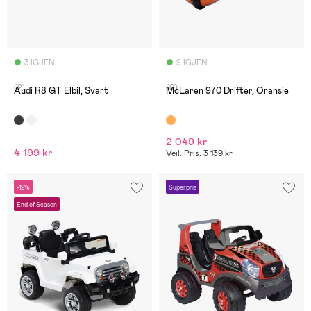
3 IGJEN
9 IGJEN
(2)
(0)
Audi R8 GT Elbil, Svart
McLaren 970 Drifter, Oransje
2 049 kr
4 199 kr
Veil. Pris: 3 139 kr
-12%
Superpris
End of Season