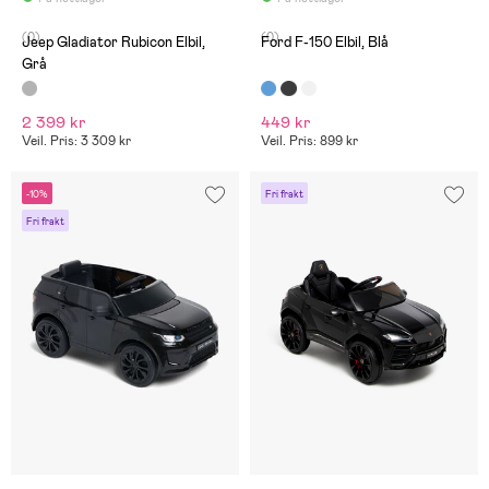
(0)
(0)
Jeep Gladiator Rubicon Elbil,
Ford F-150 Elbil, Blå
Grå
2 399 kr
449 kr
Veil. Pris: 3 309 kr
Veil. Pris: 899 kr
-10%
Fri frakt
Fri frakt