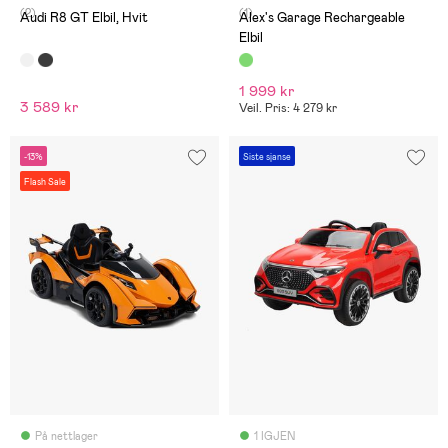
(2)
(1)
Audi R8 GT Elbil, Hvit
Alex's Garage Rechargeable
Elbil
1 999 kr
3 589 kr
Veil. Pris: 4 279 kr
-13%
Siste sjanse
Flash Sale
På nettlager
1 IGJEN