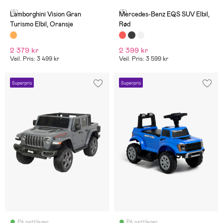
(6)
(5)
Lamborghini Vision Gran
Mercedes-Benz EQS SUV Elbil,
Turismo Elbil, Oransje
Rød
2 379 kr
2 399 kr
Veil. Pris: 3 499 kr
Veil. Pris: 3 599 kr
Superpris
Superpris
På nettlager
På nettlager