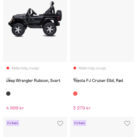
Midlertidig utsolgt
Midlertidig utsolgt
(2)
(2)
Jeep Wrangler Rubicon, Svart
Toyota FJ Cruiser Elbil, Rød
4 999 kr
3 279 kr
Fri frakt
Fri frakt