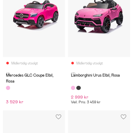
Midlertidig utsolgt
Midlertidig utsolgt
(1)
(2)
Mercedes GLC Coupe Elbil,
Lamborghini Urus Elbil, Rosa
Rosa
2 999 kr
3 529 kr
Veil. Pris: 3 459 kr