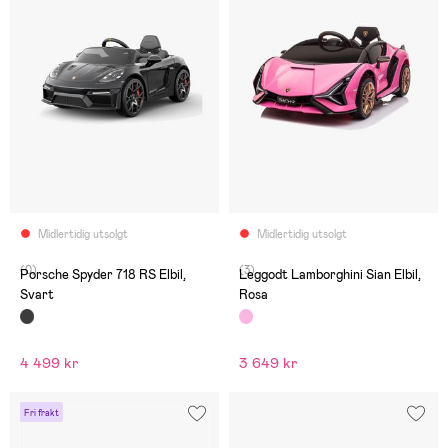
Midlertidig utsolgt
Midlertidig utsolgt
(0)
(3)
Porsche Spyder 718 RS Elbil,
Leggodt Lamborghini Sian Elbil,
Svart
Rosa
4 499 kr
3 649 kr
Fri frakt