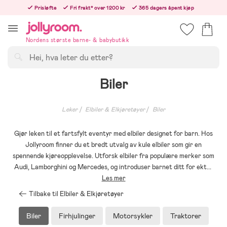
Hoppa
Prisløfte
Fri frakt* over 1200 kr
365 dagers åpent kjøp
till
Bestill i dag, så sender vi rett etter helligedagen
innehållet
Nordens største barne- & babybutikk
Søk
Biler
Leker
Elbiler & Elkjøretøyer
Biler
Gjør leken til et fartsfylt eventyr med elbiler designet for barn. Hos
Jollyroom finner du et bredt utvalg av kule elbiler som gir en
spennende kjøreopplevelse. Utforsk elbiler fra populære merker som
Audi, Lamborghini og Mercedes, og introduser barnet ditt for ekt
...
Les mer
Tilbake til Elbiler & Elkjøretøyer
Biler
Firhjulinger
Motorsykler
Traktorer