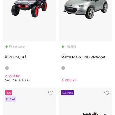
På nettlager
1 IGJEN
(0)
(2)
Audi Elbil, Grå
Mazda MX-5 Elbil, Sølvfarget
3 279 kr
3 289 kr
Veil. Pris: 4 159 kr
-12%
Superpris
Fri frakt