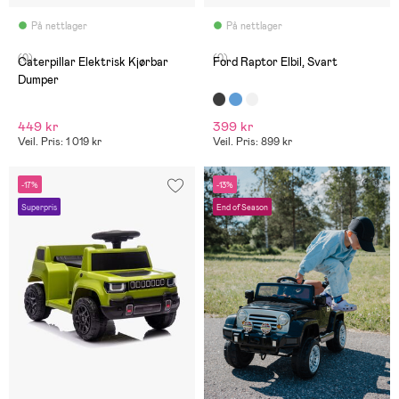
På nettlager
På nettlager
(0)
(0)
Caterpillar Elektrisk Kjørbar
Ford Raptor Elbil, Svart
Dumper
449 kr
399 kr
Veil. Pris: 1 019 kr
Veil. Pris: 899 kr
-17%
-13%
Superpris
End of Season