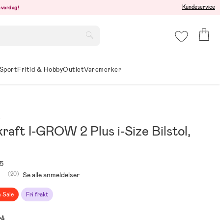
Kundeservice
hverdag!
Sport
Fritid & Hobby
Outlet
Varemerker
t
raft I-GROW 2 Plus i-Size Bilstol,
5
(20)
Se alle anmeldelser
h Sale
Fri frakt
rå