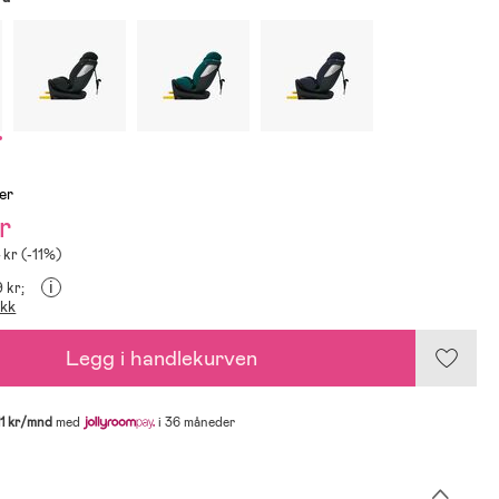
er
r
 kr (-11%)
i
9 kr;
ikk
Legg i handlekurven
11 kr/mnd
med
i 36 måneder