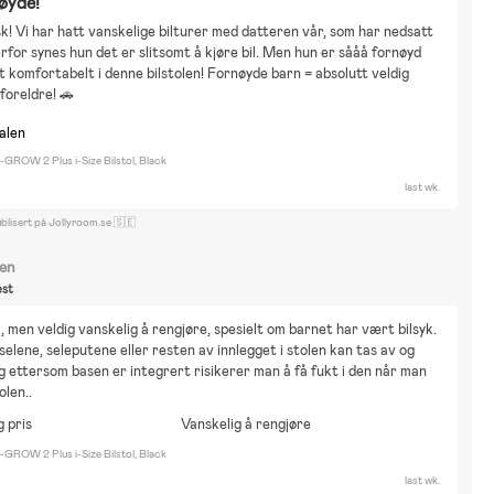
øyde!
k! Vi har hatt vanskelige bilturer med datteren vår, som har nedsatt 
erfor synes hun det er slitsomt å kjøre bil. Men hun er sååå fornøyd 
t komfortabelt i denne bilstolen! Fornøyde barn = absolutt veldig 
foreldre! 🚗
nalen
I-GROW 2 Plus i-Size Bilstol, Black
last wk.
blisert på Jollyroom.se 🇸🇪
ren
st
l, men veldig vanskelig å rengjøre, spesielt om barnet har vært bilsyk. 
elene, seleputene eller resten av innlegget i stolen kan tas av og 
g ettersom basen er integrert risikerer man å få fukt i den når man 
olen..
g pris
Vanskelig å rengjøre
I-GROW 2 Plus i-Size Bilstol, Black
last wk.