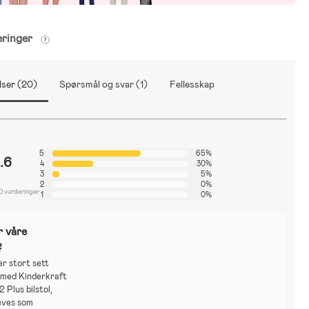
eringer
ser (20)
Spørsmål og svar (1)
Fellesskap
5
65%
.6
4
30%
3
5%
2
0%
0 vurderinger
1
0%
r våre
?
r stort sett
 med Kinderkraft
Plus bilstol,
eves som