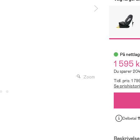
På nettlag
1 595 k
Du sparer 204
Zoom
Tidl. pris: 1 79
Se prishistor
Delbetal
1
Beskrivelse