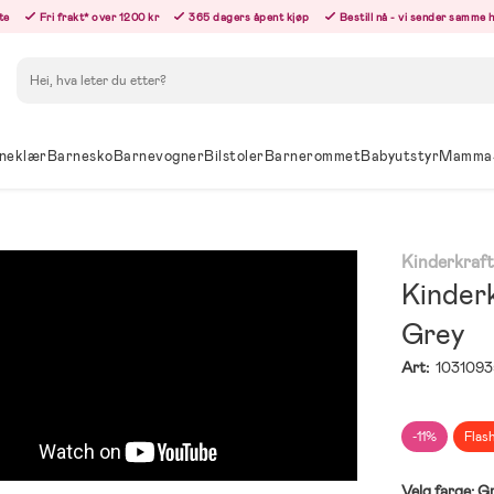
te
Fri frakt* over 1200 kr
365 dagers åpent kjøp
Bestill nå - vi sender samme 
Søk
neklær
Barnesko
Barnevogner
Bilstoler
Barnerommet
Babyutstyr
Mamma
Kinderkraf
Kinderk
Grey
Art:
1031093
-11%
Flas
Velg farge:
G