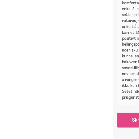
komfortab
enkel å i
setter pr
roteres, 
enkelt å 
barnet. D
positivt 
hellingsp
noen skul
kunne len
bakover 
sovestill
nevner at
å rengjør
ikke kan 
Setet føl
prisgunst
Skr