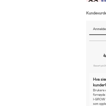
Kundevurd
Anmeldel
4
Basert på 2
Hva sie
kunder
Brukere e
fornøyde
I-GROW 2 
som oppl