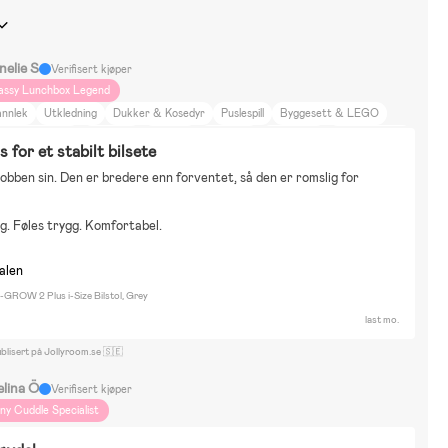
nelie S
Verifisert kjøper
assy Lunchbox Legend
annlek
Utkledning
Dukker & Kosedyr
Puslespill
Byggesett & LEGO
egning & Hobby
Ballsport
Rollespill
Vinterlek
Babblarna
Arne Alligator
 for et stabilt bilsete
luey
Paw Patrol
Disney Lilo and Stitch
Disney Lejonkungen
Leilighet
jobben sin. Den er bredere enn forventet, så den er romslig for 
åturer
Reise
Fargerikt
Reise på hytta
Dyr og natur
Hjem og hage
lm og litteratur
g. Føles trygg. Komfortabel.
nalen
I-GROW 2 Plus i-Size Bilstol, Grey
last mo.
blisert på Jollyroom.se 🇸🇪
elina Ö
Verifisert kjøper
iny Cuddle Specialist