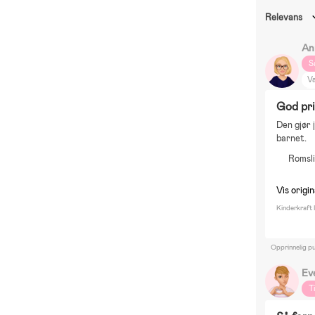
Relevans
An
S
V
T
God pris
B
Den gjør 
G
barnet.
Fi
Romsli
Vis origi
Kinderkraft 
Opprinnelig pu
Ev
T