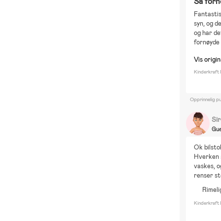
Så forn
Fantastis
syn, og d
og har de
fornøyde 
Vis origi
Kinderkraft 
Opprinnelig pu
Si
Gue
Ok bilsto
Hverken s
vaskes, o
renser st
Rimeli
Kinderkraft 