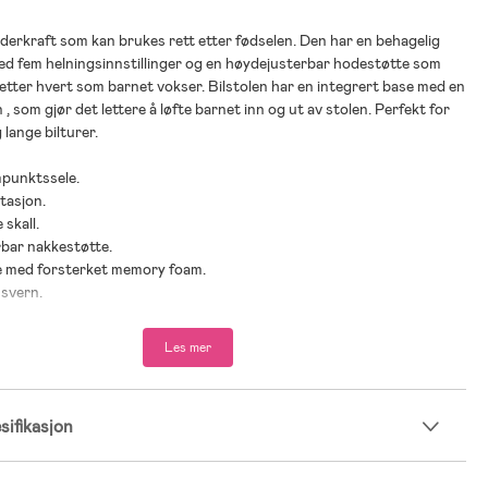
inderkraft som kan brukes rett etter fødselen. Den har en behagelig
d fem helningsinnstillinger og en høydejusterbar hodestøtte som
 etter hvert som barnet vokser. Bilstolen har en integrert base med en
, som gjør det lettere å løfte barnet inn og ut av stolen. Perfekt for
 lange bilturer.
mpunktssele.
tasjon.
 skall.
rbar nakkestøtte.
e med forsterket memory foam.
nsvern.
ystem gjør det mulig å justere nakkestøtten og selen med ett grep.
oppfesteinstallasjon.
Les mer
enhold til i-Size og UN R129.
spedbarnsinnlegg.
ifikasjon
se.
r: fra nyfødt til 12 år.