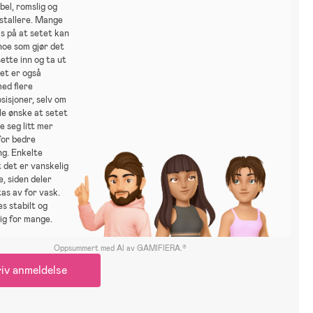
el, romslig og
nstallere. Mange
is på at setet kan
noe som gjør det
sette inn og ta ut
et er også
med flere
osisjoner, selv om
le ønske at setet
e seg litt mer
for bedre
ing. Enkelte
 det er vanskelig
e, siden deler
tas av for vask.
es stabilt og
ig for mange.
Oppsummert med AI av GAMIFIERA.®
iv anmeldelse