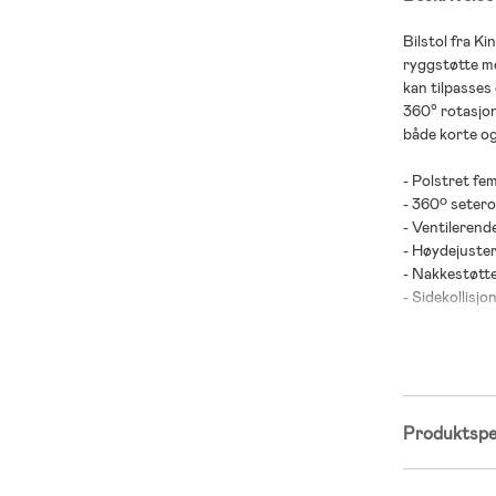
Bilstol fra K
ryggstøtte me
kan tilpasses
360° rotasjon 
både korte og
- Polstret fe
- 360º setero
- Ventilerende
- Høydejuste
- Nakkestøtt
- Sidekollisjo
- Easy Grow S
- ISOFIX og t
- Godkjent i h
- Avtakbart 
Produktspes
Inkluderer: ba
- Anbefalt alde