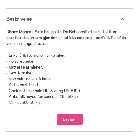
Beskrivelse
Disney Manga i-Safe beltepute fra Bebeconfort har et lett og
praktisk design som gjør den enkel å ta med seg – perfekt for både
korte og lange bilturer.
- Enkel å flytte mellom ulike biler.
- Polstret sete.
- Vatterte armlener.
- Lett å bruke.
- Kompakt og lett å bære.
- Avtakbart trekk.
- Godkjent i henhold til i-Size og UN R129.
- Anbefalt høyde for barnet: 128-150 cm.
- Maks vekt: 36 kg.
- Anbefalt alder: fra 6 til 12 år.
Les mer
Vi på Jollyroom vet hvor viktig det er å velge en bilstol som passer
nettopp ditt barns behov, og at det iblant kan bli mye å tenke på med
ulike modeller, merker og funksjoner. For å underlette dette viktige