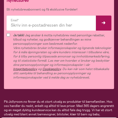
Nyhetsbrev
Bli nyhetsbrevabonnent og få eksklusive fordeler!
Email*
Ja takk!
Jeg ønsker å motta nyhetsbrev med personlige rabatter,
tilbud og nyheter, og godkjenner behandlingen av mine
personopplysninger som beskrevet nedenfor.
Våre nyhetsbrev bruker informasjonskapsler og lignende teknologier
for å måle åpningsraten og våre kunders interesser i tilbudene våre,
for å tilby personlig tilpassede annonser og innholdsmarkedsføring,
og til statistiske formål. Les mer om hvordan vi bruker og beskytter
dine personopplysninger og informasjonskapsler i vår
Integritetspolicy
og
Cookiepolicy
. Du kan når som helst tilbakekalle
ditt samtykke til behandling av personopplysninger og
informasjonskapsler ved å melde deg av nyhetsbrevet.
På Jollyroom.no finner du et stort utvalg av produkter til barnefamilien. Hos
oss handler du raskt, enkelt og alltid til lave priser. Med 365 dagers angrerett
og en meget dyktig kundeservice kan du alltid føle deg trygg. Vi har et stort
utvalg med blant annet barnevogner, bilstoler, klær til barn og baby,