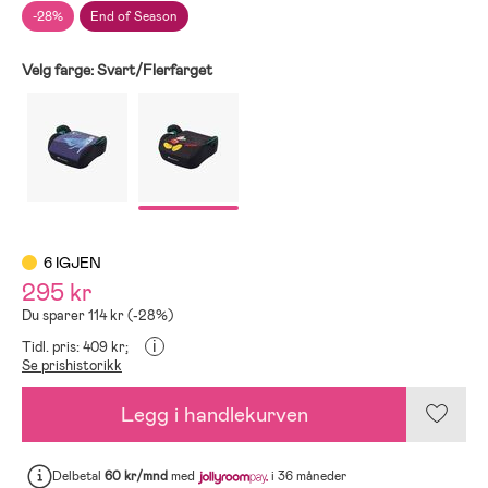
-28%
End of Season
Velg farge:
Svart/Flerfarget
6 IGJEN
295 kr
Du sparer 114 kr (-28%)
i
Tidl. pris: 409 kr;
Se prishistorikk
Legg i handlekurven
Delbetal
60 kr/mnd
med
i 36 måneder