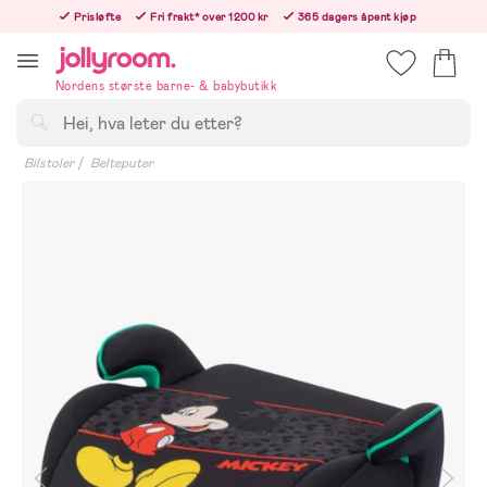
Hoppa
Prisløfte
Fri frakt* over 1200 kr
365 dagers åpent kjøp
till
Bestill nå - vi sender samme hverdag!
innehållet
Nordens største barne- & babybutikk
Søk
Bilstoler
Belteputer