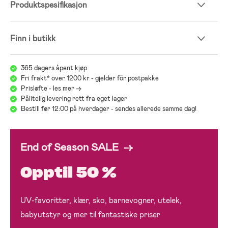
Produktspesifikasjon
valget henviser vi til vår guide for bilstoler:
Jollyrooms Bilstolsguide
Finn i butikk
365 dagers åpent kjøp
Fri frakt* over 1200 kr - gjelder för postpakke
Prisløfte - les mer ->
Pålitelig levering rett fra eget lager
Bestill før 12:00 på hverdager - sendes allerede samme dag!
End of Season SALE →
Opptil 50 %
UV-favoritter, klær, sko, barnevogner, utelek,
babyutstyr og mer til fantastiske priser