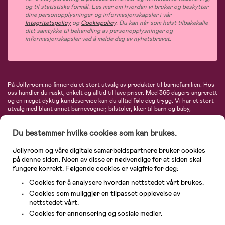
og til statistiske formål. Les mer om hvordan vi bruker og beskytter
dine personopplysninger og informasjonskapsler i vår
Integritetspolicy
og
Cookiepolicy
. Du kan når som helst tilbakekalle
ditt samtykke til behandling av personopplysninger og
informasjonskapsler ved å melde deg av nyhetsbrevet.
På Jollyroom.no finner du et stort utvalg av produkter til barnefamilien. Hos
oss handler du raskt, enkelt og alltid til lave priser. Med 365 dagers angrerett
og en meget dyktig kundeservice kan du alltid føle deg trygg. Vi har et stort
utvalg med blant annet barnevogner, bilstoler, klær til barn og baby,
produkter til mor, mengder av inspirerende interiør, leker, babyustyr og mye
mye mer. Vi tilbyr produkter fra velkjente merker som blant annet Britax,
Du bestemmer hvilke cookies som kan brukes.
Maxi-Cosi, Baby Jogger, BabyBjörn, Didriksons, KidKraft, Ergobaby, Philips
Avent, Neonate, Cybex, LEGO og mange flere. Velkommen inn til nordens
største nettbutikk for barn og baby!
Jollyroom og våre digitale samarbeidspartnere bruker cookies
på denne siden. Noen av disse er nødvendige for at siden skal
fungere korrekt. Følgende cookies er valgfrie for deg:
Cookies for å analysere hvordan nettstedet vårt brukes.
Cookies som muliggjør en tilpasset opplevelse av
nettstedet vårt.
Cookies for annonsering og sosiale medier.