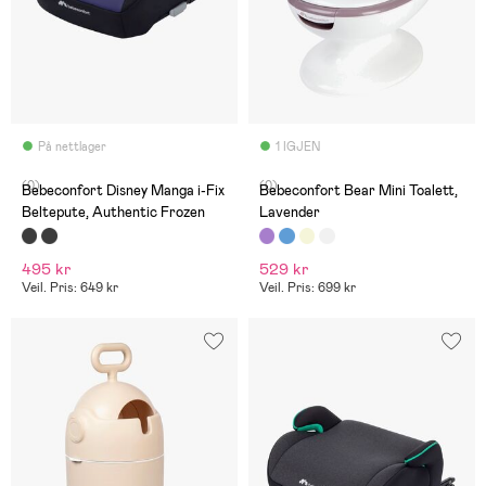
På nettlager
1 IGJEN
(0)
(0)
Bebeconfort Disney Manga i-Fix
Bebeconfort Bear Mini Toalett,
Beltepute, Authentic Frozen
Lavender
495 kr
529 kr
Veil. Pris: 649 kr
Veil. Pris: 699 kr