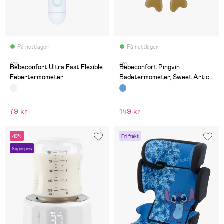
På nettlager
På nettlager
(0)
(0)
Bebeconfort Ultra Fast Flexible
Bebeconfort Pingvin
Febertermometer
Badetermometer, Sweet Artic
Blue
79 kr
149 kr
-10%
Fri frakt
Superpris