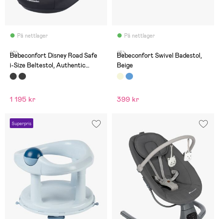
På nettlager
På nettlager
(0)
(5)
Bebeconfort Disney Road Safe
Bebeconfort Swivel Badestol,
i-Size Beltestol, Authentic
Beige
Mickey
1 195 kr
399 kr
Superpris