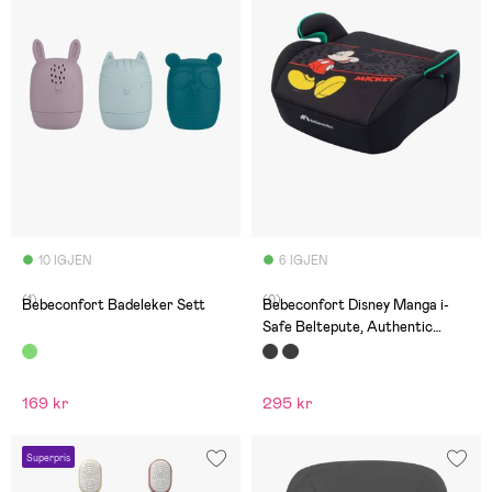
10 IGJEN
6 IGJEN
(1)
(0)
Bebeconfort Badeleker Sett
Bebeconfort Disney Manga i-
Safe Beltepute, Authentic
Mickey
169 kr
295 kr
Superpris