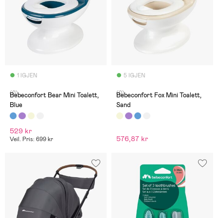
1 IGJEN
5 IGJEN
(0)
(0)
Bebeconfort Bear Mini Toalett,
Bebeconfort Fox Mini Toalett,
Blue
Sand
529 kr
576,87 kr
Veil. Pris: 699 kr