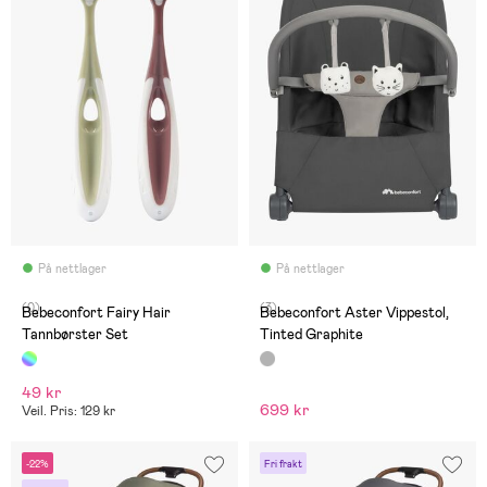
På nettlager
På nettlager
(0)
(3)
Bebeconfort Fairy Hair
Bebeconfort Aster Vippestol,
Tannbørster Set
Tinted Graphite
49 kr
699 kr
Veil. Pris: 129 kr
-22%
Fri frakt