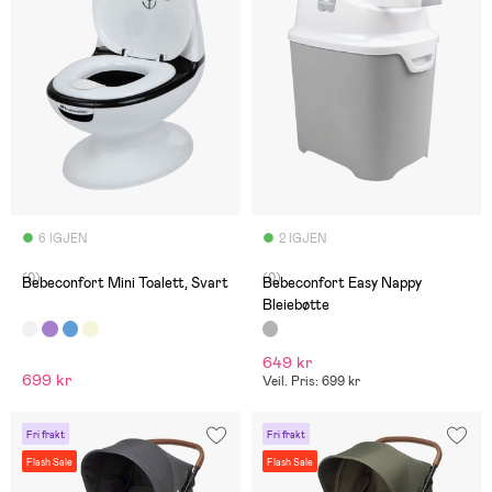
6 IGJEN
2 IGJEN
(0)
(0)
Bebeconfort Mini Toalett, Svart
Bebeconfort Easy Nappy
Bleiebøtte
649 kr
699 kr
Veil. Pris: 699 kr
Fri frakt
Fri frakt
Flash Sale
Flash Sale