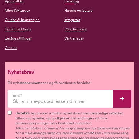
Kjøpsvilkår
Levering
Mine fakturaer
Handle og betale
Guider & Inspirasjon
Integritet
Cookie settings
Våre butikker
Ledige stillinger
Vårt ansvar
Om oss
Nyhetsbrev
Bli nyhetsbrevabonnent og få eksklusive fordeler!
Email*
Ja takk!
Jeg ønsker å motta nyhetsbrev med personlige rabatter,
tilbud og nyheter, og godkjenner behandlingen av mine
personopplysninger som beskrevet nedenfor.
Våre nyhetsbrev bruker informasjonskapsler og lignende teknologier
for å måle åpningsraten og våre kunders interesser i tilbudene våre,
for å tilby personlig tilpassede annonser og innholdsmarkedsføring,