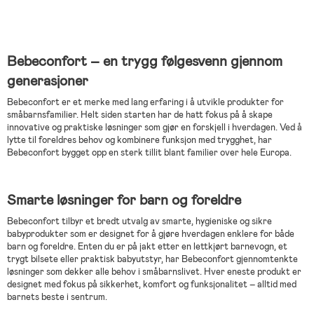
Bebeconfort – en trygg følgesvenn gjennom
generasjoner
Bebeconfort er et merke med lang erfaring i å utvikle produkter for
småbarnsfamilier. Helt siden starten har de hatt fokus på å skape
innovative og praktiske løsninger som gjør en forskjell i hverdagen. Ved å
lytte til foreldres behov og kombinere funksjon med trygghet, har
Bebeconfort bygget opp en sterk tillit blant familier over hele Europa.
Smarte løsninger for barn og foreldre
Bebeconfort tilbyr et bredt utvalg av smarte, hygieniske og sikre
babyprodukter som er designet for å gjøre hverdagen enklere for både
barn og foreldre. Enten du er på jakt etter en lettkjørt barnevogn, et
trygt bilsete eller praktisk babyutstyr, har Bebeconfort gjennomtenkte
løsninger som dekker alle behov i småbarnslivet. Hver eneste produkt er
designet med fokus på sikkerhet, komfort og funksjonalitet – alltid med
barnets beste i sentrum.