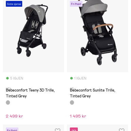
Siste sjanse
Fri frakt
5 IGJEN
1 IGJEN
(0)
(1)
Bebeconfort Teeny 3D Trille,
Bebeconfort Sunlite Trille,
Tinted Grey
Tinted Grey
2 499 kr
1 495 kr
Fri frakt
-14%