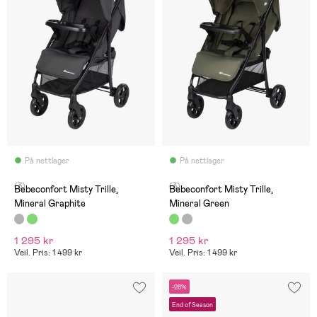
På nettlager
På nettlager
(3)
(3)
Bebeconfort Misty Trille,
Bebeconfort Misty Trille,
Mineral Graphite
Mineral Green
1 295 kr
1 295 kr
Veil. Pris: 1 499 kr
Veil. Pris: 1 499 kr
-28%
End of Season