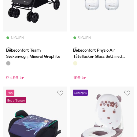
4 IGJEN
3 IGJEN
(2)
(1)
Bebeconfort Teamy
Bebeconfort Physio Air
Søskenvogn, Mineral Graphite
Tåteflasker Glass Sett med,
Sand
2 499 kr
199 kr
-15%
Superpris
End of Season