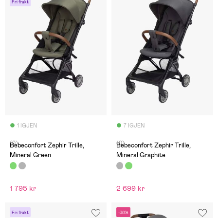
Fri frakt
1 IGJEN
7 IGJEN
(0)
(0)
Bebeconfort Zephir Trille,
Bebeconfort Zephir Trille,
Mineral Green
Mineral Graphite
1 795 kr
2 699 kr
Fri frakt
-38%