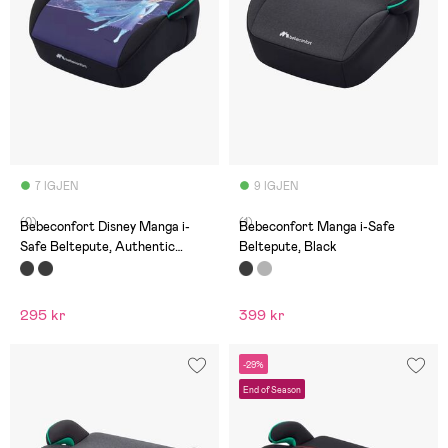
7 IGJEN
9 IGJEN
(0)
(1)
Bebeconfort Disney Manga i-
Bebeconfort Manga i-Safe
Safe Beltepute, Authentic
Beltepute, Black
Frozen
295 kr
399 kr
-29%
End of Season