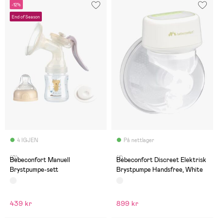
-12%
End of Season
4 IGJEN
På nettlager
(0)
(1)
Bebeconfort Manuell
Bebeconfort Discreet Elektrisk
Brystpumpe-sett
Brystpumpe Handsfree, White
439 kr
899 kr