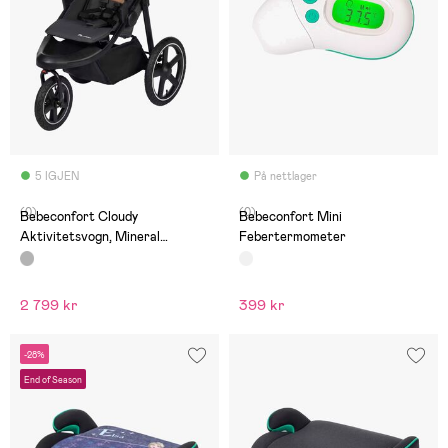
5 IGJEN
På nettlager
(0)
(0)
Bebeconfort Cloudy
Bebeconfort Mini
Aktivitetsvogn, Mineral
Febertermometer
Graphite
2 799 kr
399 kr
-28%
End of Season