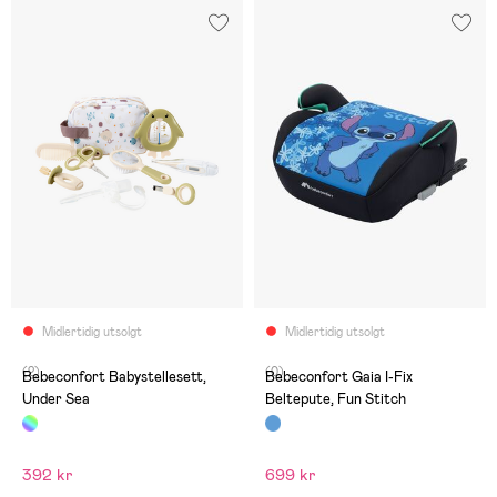
Midlertidig utsolgt
Midlertidig utsolgt
(2)
(0)
Bebeconfort Babystellesett,
Bebeconfort Gaia I-Fix
Under Sea
Beltepute, Fun Stitch
392 kr
699 kr