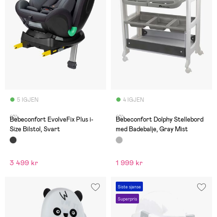
5 IGJEN
4 IGJEN
(0)
(0)
Bebeconfort EvolveFix Plus i-
Bebeconfort Dolphy Stellebord
Size Bilstol, Svart
med Badebalje, Gray Mist
3 499 kr
1 999 kr
Siste sjanse
Superpris