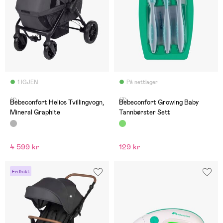
1 IGJEN
På nettlager
(1)
(3)
Bebeconfort Helios Tvillingvogn,
Bebeconfort Growing Baby
Mineral Graphite
Tannbørster Sett
4 599 kr
129 kr
Fri frakt