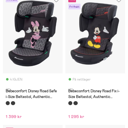
Fri frakt
4 IGJEN
På nettlager
(0)
(0)
Bebeconfort Disney Road Safe
Bebeconfort Disney Road Fix i-
i-Size Beltestol, Authentic
Size Beltestol, Authentic
Minnie
Mickey
1 399 kr
1 295 kr