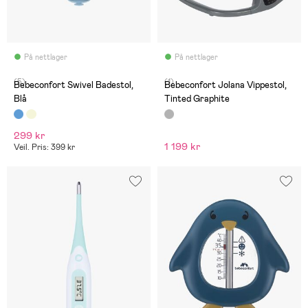
På nettlager
På nettlager
(5)
(1)
Bebeconfort Swivel Badestol,
Bebeconfort Jolana Vippestol,
Blå
Tinted Graphite
299 kr
1 199 kr
Veil. Pris: 399 kr