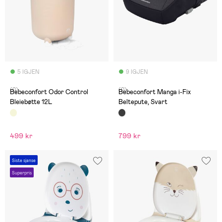
5 IGJEN
9 IGJEN
(0)
(0)
Bebeconfort Odor Control
Bebeconfort Manga i-Fix
Bleiebøtte 12L
Beltepute, Svart
499 kr
799 kr
Siste sjanse
Superpris