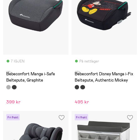
7 IGJEN
På nettlager
(1)
(0)
Bebeconfort Manga i-Safe
Bebeconfort Disney Manga i-Fix
Beltepute, Graphite
Beltepute, Authentic Mickey
399 kr
495 kr
Fri frakt
Fri frakt