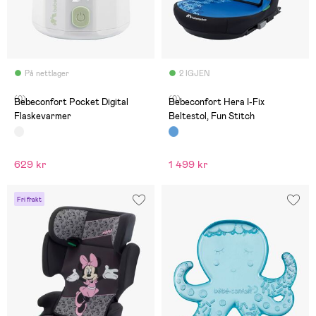
På nettlager
2 IGJEN
(0)
(0)
Bebeconfort Pocket Digital
Bebeconfort Hera I-Fix
Flaskevarmer
Beltestol, Fun Stitch
629 kr
1 499 kr
Fri frakt