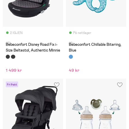
2 IGJEN
På nettlager
(0)
(1)
Bebeconfort Disney Road Fix i-
Bebeconfort Chillable Bitering,
Size Beltestol, Authentic Minnie
Blue
1 499 kr
49 kr
Fri frakt