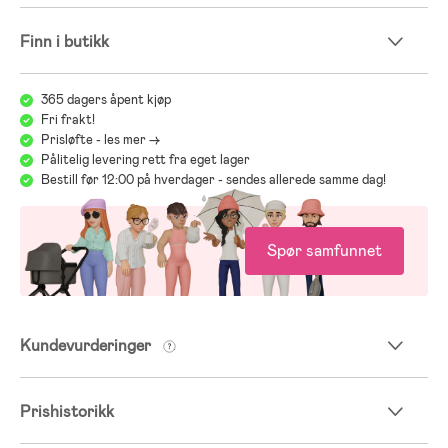
- Anbefalt alder: fra nyfødt.
Vi på Jollyroom vet hvor viktig det er å velge en bilstol som passer
Finn i butikk
nettopp ditt barns behov, og at det iblant kan bli mye å tenke på med
ulike modeller, merker og funksjoner. For å underlette dette viktige
valget henviser vi til vår guide for bilstoler:
365 dagers åpent kjøp
Jollyrooms Bilstolsguide
Fri frakt!
Prisløfte - les mer ->
;
Pålitelig levering rett fra eget lager
Bestill før 12:00 på hverdager - sendes allerede samme dag!
Spør samfunnet
Kundevurderinger
Prishistorikk