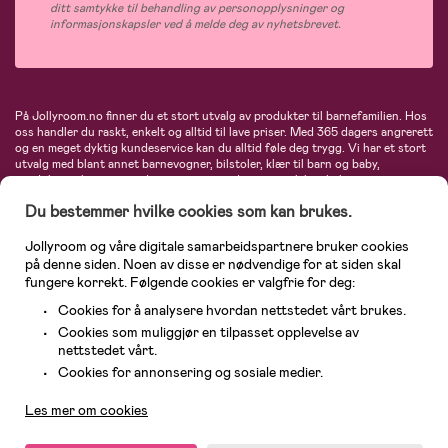
ditt samtykke til behandling av personopplysninger og
informasjonskapsler ved å melde deg av nyhetsbrevet.
På Jollyroom.no finner du et stort utvalg av produkter til barnefamilien. Hos
oss handler du raskt, enkelt og alltid til lave priser. Med 365 dagers angrerett
og en meget dyktig kundeservice kan du alltid føle deg trygg. Vi har et stort
utvalg med blant annet barnevogner, bilstoler, klær til barn og baby,
produkter til mor, mengder av inspirerende interiør, leker, babyustyr og mye
mye mer. Vi tilbyr produkter fra velkjente merker som blant annet Britax,
Du bestemmer hvilke cookies som kan brukes.
Maxi-Cosi, Baby Jogger, BabyBjörn, Didriksons, KidKraft, Ergobaby, Philips
Avent, Neonate, Cybex, LEGO og mange flere. Velkommen inn til nordens
største nettbutikk for barn og baby!
Jollyroom og våre digitale samarbeidspartnere bruker cookies
på denne siden. Noen av disse er nødvendige for at siden skal
fungere korrekt. Følgende cookies er valgfrie for deg:
Cookies for å analysere hvordan nettstedet vårt brukes.
Cookies som muliggjør en tilpasset opplevelse av
nettstedet vårt.
Kundeservice
Cookies for annonsering og sosiale medier.
Les mer om cookies
© 2026 Jollyroom AS. Alle rettigheter reservert.