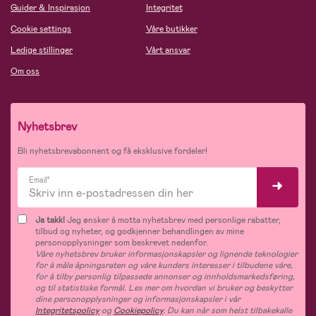
Guider & Inspirasjon
Integritet
Cookie settings
Våre butikker
Ledige stillinger
Vårt ansvar
Om oss
Nyhetsbrev
Bli nyhetsbrevabonnent og få eksklusive fordeler!
Email*
Ja takk!
Jeg ønsker å motta nyhetsbrev med personlige rabatter,
tilbud og nyheter, og godkjenner behandlingen av mine
personopplysninger som beskrevet nedenfor.
Våre nyhetsbrev bruker informasjonskapsler og lignende teknologier
for å måle åpningsraten og våre kunders interesser i tilbudene våre,
for å tilby personlig tilpassede annonser og innholdsmarkedsføring,
og til statistiske formål. Les mer om hvordan vi bruker og beskytter
dine personopplysninger og informasjonskapsler i vår
Integritetspolicy
og
Cookiepolicy
. Du kan når som helst tilbakekalle