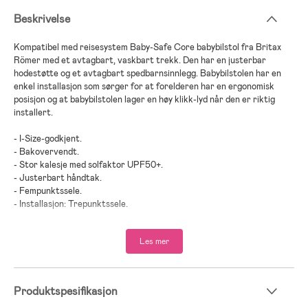
Beskrivelse
Kompatibel med reisesystem Baby-Safe Core babybilstol fra Britax
Römer med et avtagbart, vaskbart trekk. Den har en justerbar
hodestøtte og et avtagbart spedbarnsinnlegg. Babybilstolen har en
enkel installasjon som sørger for at forelderen har en ergonomisk
posisjon og at babybilstolen lager en høy klikk-lyd når den er riktig
installert.
- I-Size-godkjent.
- Bakovervendt.
- Stor kalesje med solfaktor UPF50+.
- Justerbart håndtak.
- Fempunktssele.
- Installasjon: Trepunktssele.
- Installasjon: Base.
- Maksimal vekt: 13 kg.
Les mer
- Kåret til Best i test i 2024 (beste budsjettvalg) av bäst-i-test.se i
kategorien Babybilstol.
- Kåret til beste budsjettvalg 2025 i kategorien babybilstol av Bäst-i-
Produktspesifikasjon
test.se.