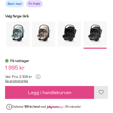
Best i test
Fri frakt
Velg farge:
Grå
På nettlager
1 995 kr
i
Veil. Pris: 2 309 kr
Se prishistorikk
Legg i handlekurven
Delbetal
126 kr/mnd
med
i 36 måneder