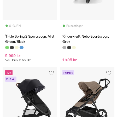
6 IGJEN
På nettlager
(0)
(2)
Thule Spring 2 Sportsvogn, Mist
Kinderkraft Nebo Sportsvogn,
Green/Black
Grey
5 999 kr
1 495 kr
Veil. Pris: 6 559 kr
-10%
Fri frakt
Fri frakt