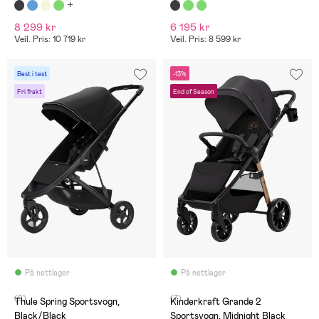
8 299 kr
6 195 kr
Veil. Pris: 10 719 kr
Veil. Pris: 8 599 kr
Best i test
-13%
Fri frakt
End of Season
På nettlager
På nettlager
(9)
(7)
Thule Spring Sportsvogn,
Kinderkraft Grande 2
Black/Black
Sportsvogn, Midnight Black