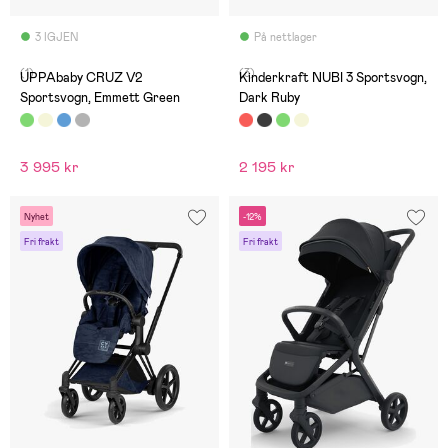
3 IGJEN
På nettlager
(1)
(3)
UPPAbaby CRUZ V2
Kinderkraft NUBI 3 Sportsvogn,
Sportsvogn, Emmett Green
Dark Ruby
3 995 kr
2 195 kr
Nyhet
-12%
Fri frakt
Fri frakt