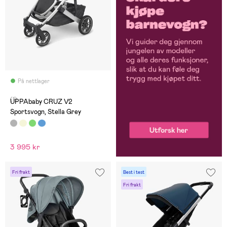
På nettlager
(1)
UPPAbaby CRUZ V2
Sportsvogn, Stella Grey
3 995 kr
Fri frakt
Best i test
Fri frakt