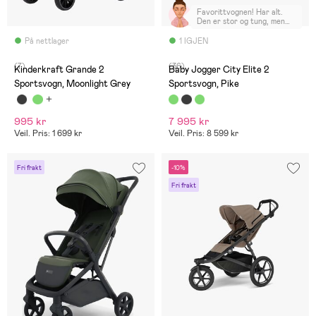
Favorittvognen! Har alt.
Den er stor og tung, men
fantastisk! Vi bruker
Ergobaby metro+ til
På nettlager
1 IGJEN
reise/kjøpesenter.
(7)
(36)
Kinderkraft Grande 2
Baby Jogger City Elite 2
Sportsvogn, Moonlight Grey
Sportsvogn, Pike
995 kr
7 995 kr
Veil. Pris: 1 699 kr
Veil. Pris: 8 599 kr
Fri frakt
-10%
Fri frakt