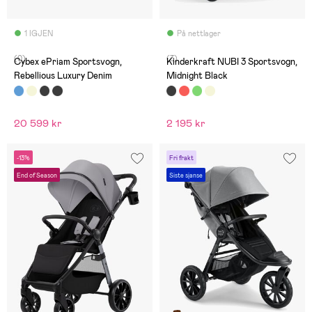
1 IGJEN
På nettlager
(0)
(3)
Cybex ePriam Sportsvogn,
Kinderkraft NUBI 3 Sportsvogn,
Rebellious Luxury Denim
Midnight Black
20 599 kr
2 195 kr
-13%
Fri frakt
End of Season
Siste sjanse