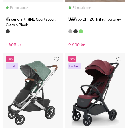
På nettlager
På nettlager
(6)
(108)
Kinderkraft RINE Sportsvogn,
Beemoo BFF20 Trille, Fog Grey
Classic Black
1 495 kr
2 299 kr
-56%
-12%
Fri frakt
Fri frakt