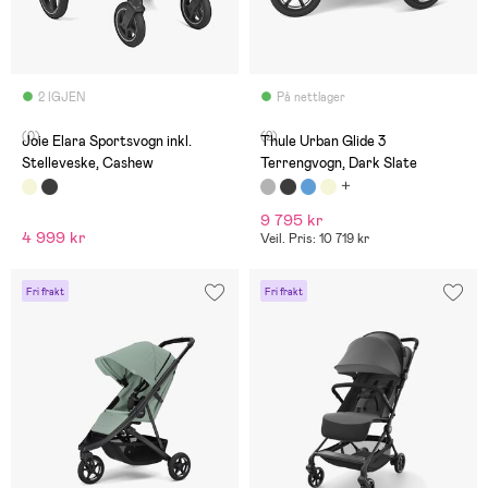
2 IGJEN
På nettlager
(0)
(2)
Joie Elara Sportsvogn inkl.
Thule Urban Glide 3
Stelleveske, Cashew
Terrengvogn, Dark Slate
9 795 kr
4 999 kr
Veil. Pris: 10 719 kr
Fri frakt
Fri frakt