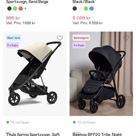
Sportsvogn, Sand Beige
Black/Black
995 kr
5 099 kr
Veil. Pris: 1 699 kr
Veil. Pris: 6 559 kr
Best i test
Bestselgere
Fri frakt
Fri frakt
På nettlager
På nettlager
(9)
(108)
Thule Spring Sportsvogn, Soft
Beemoo BFF20 Trille, Night