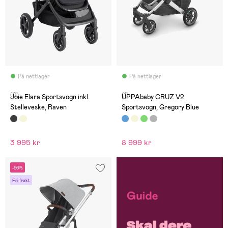
På nettlager
På nettlager
(0)
(1)
Joie Elara Sportsvogn inkl.
UPPAbaby CRUZ V2
Stelleveske, Raven
Sportsvogn, Gregory Blue
3 995 kr
8 999 kr
-56%
Fri frakt