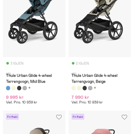
3 IGJEN
2 IGJEN
(0)
(0)
Thule Urban Glide 4-wheel
Thule Urban Glide 4-wheel
Terrengvogn, Mid Blue
Terrengvogn, Beige
9 995 kr
7 990 kr
Veil. Pris: 10 939 kr
Veil. Pris: 10 939 kr
Fri frakt
Fri frakt