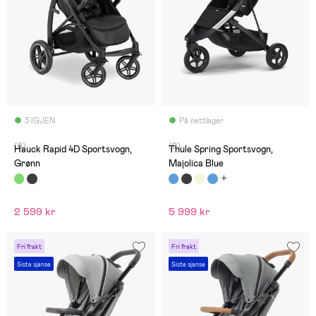
3 IGJEN
På nettlager
(6)
(9)
Hauck Rapid 4D Sportsvogn,
Thule Spring Sportsvogn,
Grønn
Majolica Blue
2 599 kr
5 999 kr
Fri frakt
Fri frakt
Siste sjanse
Siste sjanse