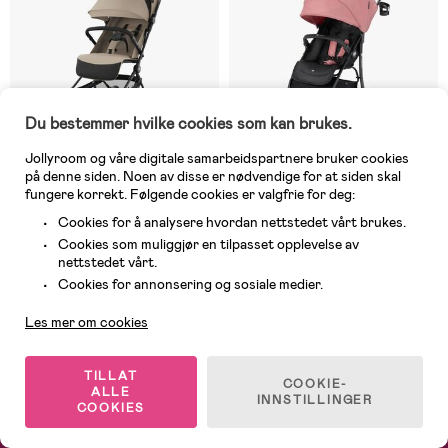
Du bestemmer hvilke cookies som kan brukes.
Jollyroom og våre digitale samarbeidspartnere bruker cookies
på denne siden. Noen av disse er nødvendige for at siden skal
fungere korrekt. Følgende cookies er valgfrie for deg:
Cookies for å analysere hvordan nettstedet vårt brukes.
Midlertidig utsolgt
Midlertidig utsolgt
Cookies som muliggjør en tilpasset opplevelse av
(2)
(0)
nettstedet vårt.
Kinderkraft Nebo Sportsvogn,
Kinderkraft ASKOY
Kundeservice
Beige
Sportsvogn, Dhalia Pink
Cookies for annonsering og sosiale medier.
Les mer om cookies
1 999 kr
1 495 kr
Veil. Pris: 2 390 kr
TILLAT
COOKIE-
ALLE
INNSTILLINGER
COOKIES