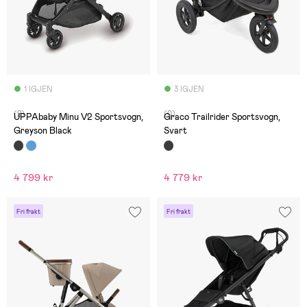
1 IGJEN
3 IGJEN
(2)
(0)
UPPAbaby Minu V2 Sportsvogn,
Graco Trailrider Sportsvogn,
Greyson Black
Svart
4 799 kr
4 779 kr
Fri frakt
Fri frakt