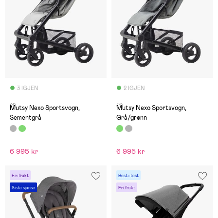
3 IGJEN
2 IGJEN
(1)
(1)
Mutsy Nexo Sportsvogn,
Mutsy Nexo Sportsvogn,
Sementgrå
Grå/grønn
6 995 kr
6 995 kr
Fri frakt
Best i test
Siste sjanse
Fri frakt