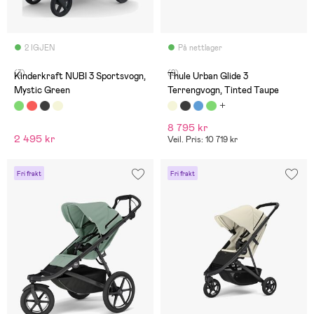
2 IGJEN
På nettlager
(3)
(2)
Kinderkraft NUBI 3 Sportsvogn,
Thule Urban Glide 3
Mystic Green
Terrengvogn, Tinted Taupe
8 795 kr
2 495 kr
Veil. Pris: 10 719 kr
Fri frakt
Fri frakt