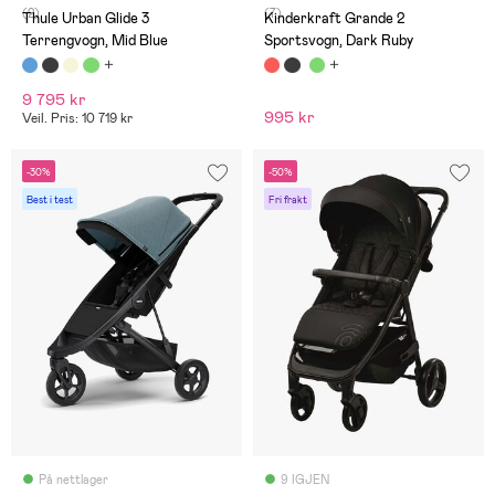
(2)
(7)
Thule Urban Glide 3
Kinderkraft Grande 2
Terrengvogn, Mid Blue
Sportsvogn, Dark Ruby
9 795 kr
995 kr
Veil. Pris: 10 719 kr
-30%
-50%
Best i test
Fri frakt
På nettlager
9 IGJEN