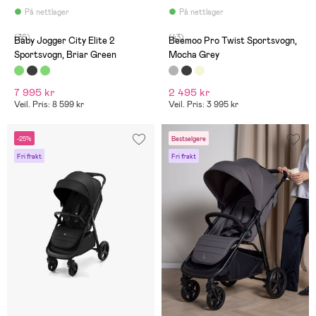
fantastisk! Vi bruker
Ergobaby metro+ til
På nettlager
På nettlager
reise/kjøpesenter.
(36)
(43)
Baby Jogger City Elite 2
Beemoo Pro Twist Sportsvogn,
Sportsvogn, Briar Green
Mocha Grey
7 995 kr
2 495 kr
Veil. Pris: 8 599 kr
Veil. Pris: 3 995 kr
-25%
Bestselgere
Fri frakt
Fri frakt