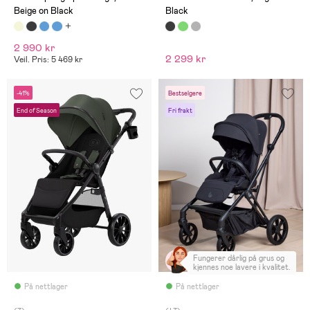
Beige on Black
Black
2 990 kr
2 299 kr
Veil. Pris: 5 469 kr
-41%
Bestselgere
End of Season
Fri frakt
Fungerer dårlig på grus og
kjennes noe lavere i kvalitet.
På nettlager
På nettlager