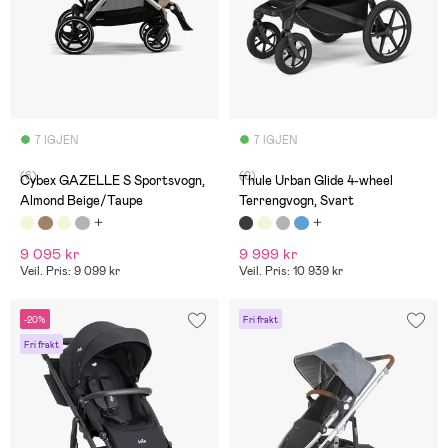
7 IGJEN
7 IGJEN
(6)
(0)
Cybex GAZELLE S Sportsvogn,
Thule Urban Glide 4-wheel
Almond Beige/Taupe
Terrengvogn, Svart
9 095 kr
9 999 kr
Veil. Pris: 9 099 kr
Veil. Pris: 10 939 kr
-20%
Fri frakt
Fri frakt