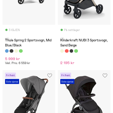
3 IGJEN
På nettlager
(0)
(3)
Thule Spring 2 Sportsvogn, Mid
Kinderkraft NUBI 3 Sportsvogn,
Blue/Black
Sand Beige
5 999 kr
2 195 kr
Veil. Pris: 6 559 kr
Fri frakt
Fri frakt
Siste sjanse
Siste sjanse