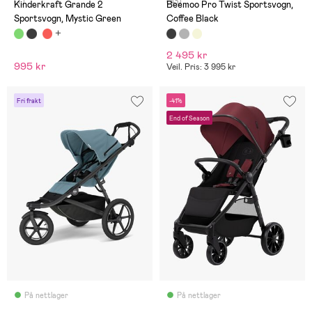
(7)
(43)
Kinderkraft Grande 2
Beemoo Pro Twist Sportsvogn,
Sportsvogn, Mystic Green
Coffee Black
2 495 kr
995 kr
Veil. Pris: 3 995 kr
Fri frakt
-41%
End of Season
På nettlager
På nettlager