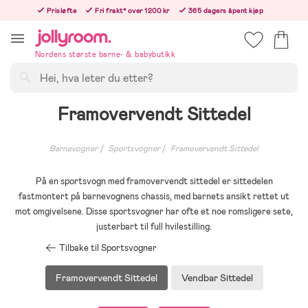
Hoppa
Prisløfte
Fri frakt* over 1200 kr
365 dagers åpent kjøp
till
Bestill nå - vi sender samme hverdag!
innehållet
Nordens største barne- & babybutikk
Søk
Framovervendt Sittedel
Barnevogner
Sportsvogner
Framovervendt Sittedel
På en sportsvogn med framovervendt sittedel er sittedelen
fastmontert på barnevognens chassis, med barnets ansikt rettet ut
mot omgivelsene. Disse sportsvogner har ofte et noe romsligere sete,
justerbart til full hvilestilling.
Tilbake til Sportsvogner
Framovervendt Sittedel
Vendbar Sittedel