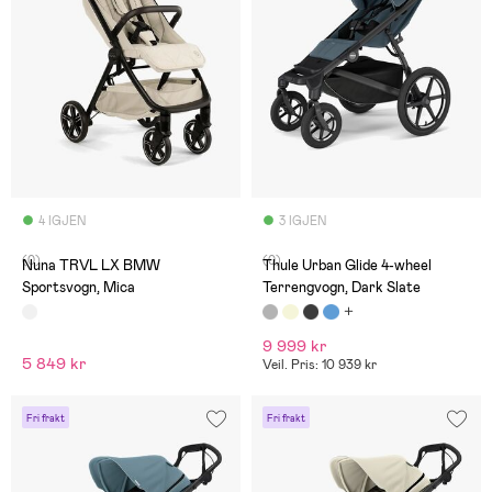
4 IGJEN
3 IGJEN
(0)
(0)
Nuna TRVL LX BMW
Thule Urban Glide 4-wheel
Sportsvogn, Mica
Terrengvogn, Dark Slate
9 999 kr
5 849 kr
Veil. Pris: 10 939 kr
Fri frakt
Fri frakt