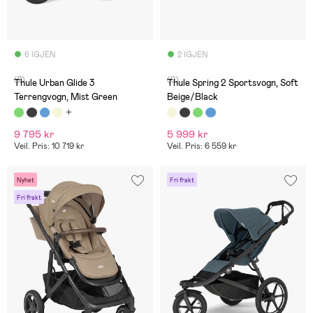
6 IGJEN
2 IGJEN
(2)
(0)
Thule Urban Glide 3
Thule Spring 2 Sportsvogn, Soft
Terrengvogn, Mist Green
Beige/Black
9 795 kr
5 999 kr
Veil. Pris: 10 719 kr
Veil. Pris: 6 559 kr
Nyhet
Fri frakt
Fri frakt