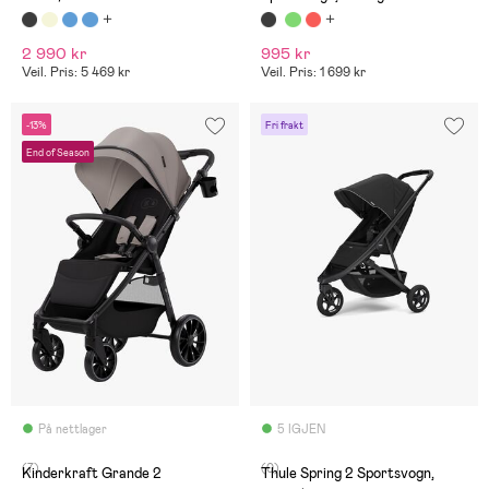
2 990 kr
995 kr
Veil. Pris: 5 469 kr
Veil. Pris: 1 699 kr
-13%
Fri frakt
End of Season
På nettlager
5 IGJEN
(7)
(0)
Kinderkraft Grande 2
Thule Spring 2 Sportsvogn,