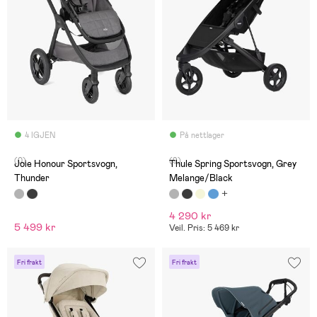
4 IGJEN
På nettlager
(0)
(9)
Joie Honour Sportsvogn,
Thule Spring Sportsvogn, Grey
Thunder
Melange/Black
4 290 kr
5 499 kr
Veil. Pris: 5 469 kr
Fri frakt
Fri frakt