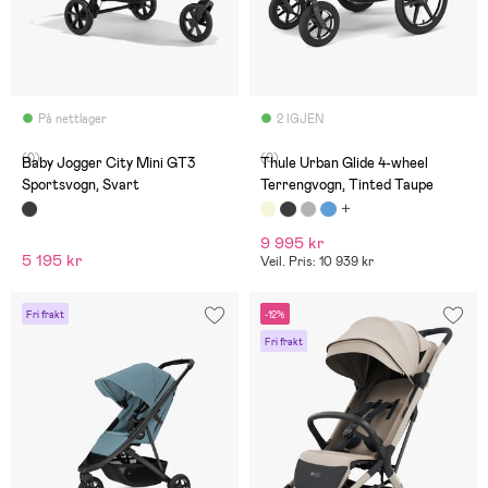
På nettlager
2 IGJEN
(0)
(0)
Baby Jogger City Mini GT3
Thule Urban Glide 4-wheel
Sportsvogn, Svart
Terrengvogn, Tinted Taupe
9 995 kr
5 195 kr
Veil. Pris: 10 939 kr
Fri frakt
-12%
Fri frakt