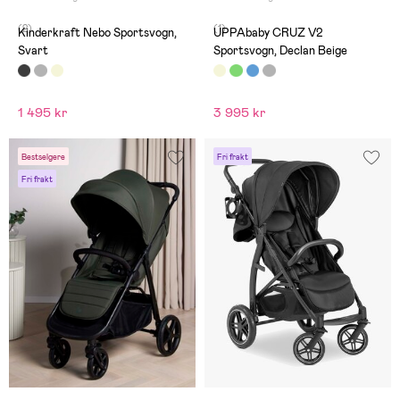
(2)
(1)
Kinderkraft Nebo Sportsvogn,
UPPAbaby CRUZ V2
Svart
Sportsvogn, Declan Beige
1 495 kr
3 995 kr
Bestselgere
Fri frakt
Fri frakt