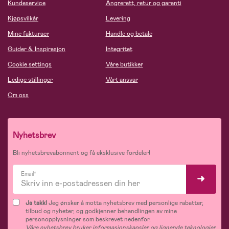
Kundeservice
Angrerett, retur og garanti
Kjøpsvilkår
Levering
Mine fakturaer
Handle og betale
Guider & Inspirasjon
Integritet
Cookie settings
Våre butikker
Ledige stillinger
Vårt ansvar
Om oss
Nyhetsbrev
Bli nyhetsbrevabonnent og få eksklusive fordeler!
Email*
Ja takk!
Jeg ønsker å motta nyhetsbrev med personlige rabatter,
tilbud og nyheter, og godkjenner behandlingen av mine
personopplysninger som beskrevet nedenfor.
Våre nyhetsbrev bruker informasjonskapsler og lignende teknologier