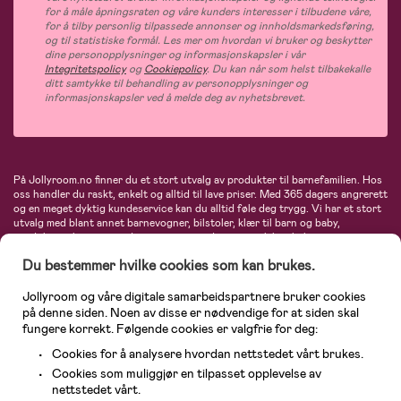
for å måle åpningsraten og våre kunders interesser i tilbudene våre,
for å tilby personlig tilpassede annonser og innholdsmarkedsføring,
og til statistiske formål. Les mer om hvordan vi bruker og beskytter
dine personopplysninger og informasjonskapsler i vår
Integritetspolicy
og
Cookiepolicy
. Du kan når som helst tilbakekalle
ditt samtykke til behandling av personopplysninger og
informasjonskapsler ved å melde deg av nyhetsbrevet.
På Jollyroom.no finner du et stort utvalg av produkter til barnefamilien. Hos
oss handler du raskt, enkelt og alltid til lave priser. Med 365 dagers angrerett
og en meget dyktig kundeservice kan du alltid føle deg trygg. Vi har et stort
utvalg med blant annet barnevogner, bilstoler, klær til barn og baby,
produkter til mor, mengder av inspirerende interiør, leker, babyustyr og mye
mye mer. Vi tilbyr produkter fra velkjente merker som blant annet Britax,
Du bestemmer hvilke cookies som kan brukes.
Maxi-Cosi, Baby Jogger, BabyBjörn, Didriksons, KidKraft, Ergobaby, Philips
Avent, Neonate, Cybex, LEGO og mange flere. Velkommen inn til nordens
største nettbutikk for barn og baby!
Jollyroom og våre digitale samarbeidspartnere bruker cookies
på denne siden. Noen av disse er nødvendige for at siden skal
fungere korrekt. Følgende cookies er valgfrie for deg:
Cookies for å analysere hvordan nettstedet vårt brukes.
Cookies som muliggjør en tilpasset opplevelse av
nettstedet vårt.