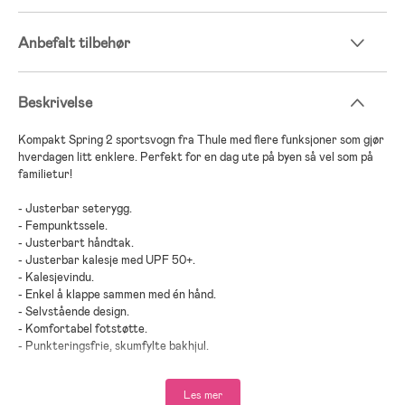
Anbefalt tilbehør
Beskrivelse
Kompakt Spring 2 sportsvogn fra Thule med flere funksjoner som gjør
hverdagen litt enklere. Perfekt for en dag ute på byen så vel som på
familietur!
- Justerbar seterygg.
- Fempunktssele.
- Justerbart håndtak.
- Justerbar kalesje med UPF 50+.
- Kalesjevindu.
- Enkel å klappe sammen med én hånd.
- Selvstående design.
- Komfortabel fotstøtte.
- Punkteringsfrie, skumfylte bakhjul.
- Roterbart og låsbart framhjul med fjæring.
- Romslig varekurv.
Les mer
- Kompatibelt med Travel System.