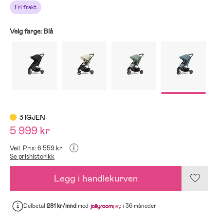
Fri frakt
Velg farge:
Blå
3 IGJEN
5 999 kr
i
Veil. Pris: 6 559 kr
Se prishistorikk
Legg i handlekurven
Delbetal
281 kr/mnd
med
i 36 måneder