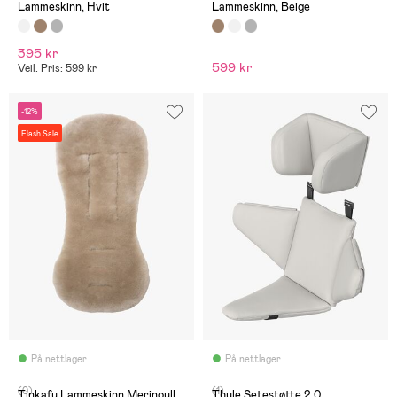
Lammeskinn, Hvit
Lammeskinn, Beige
395 kr
599 kr
Veil. Pris: 599 kr
-12%
Flash Sale
På nettlager
På nettlager
(0)
(1)
Tinkafu Lammeskinn Merinoull
Thule Setestøtte 2.0