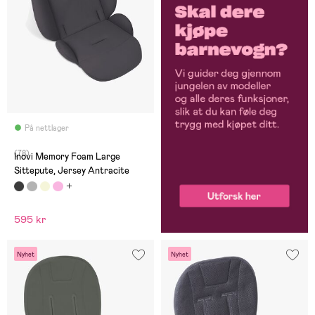
På nettlager
(78)
Inovi Memory Foam Large
Sittepute, Jersey Antracite
595 kr
Nyhet
Nyhet