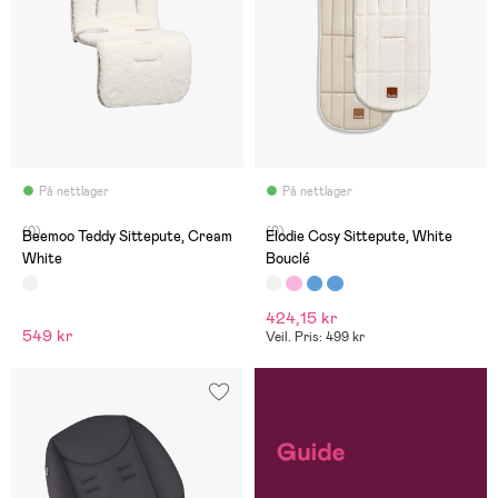
På nettlager
På nettlager
(0)
(0)
Beemoo Teddy Sittepute, Cream
Elodie Cosy Sittepute, White
White
Bouclé
424,15 kr
549 kr
Veil. Pris: 499 kr