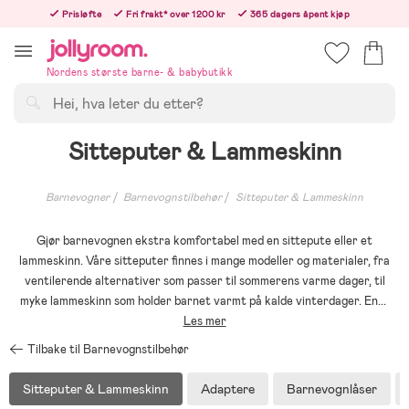
Hoppa
Prisløfte
Fri frakt* over 1200 kr
365 dagers åpent kjøp
till
Bestillinger etter 12:00 sendes neste hverdag!
innehållet
Nordens største barne- & babybutikk
Søk
Sitteputer & Lammeskinn
Barnevogner
Barnevognstilbehør
Sitteputer & Lammeskinn
Gjør barnevognen ekstra komfortabel med en sittepute eller et
lammeskinn. Våre sitteputer finnes i mange modeller og materialer, fra
ventilerende alternativer som passer til sommerens varme dager, til
myke lammeskinn som holder barnet varmt på kalde vinterdager. En
...
Les mer
Tilbake til Barnevognstilbehør
Sitteputer & Lammeskinn
Adaptere
Barnevognlåser