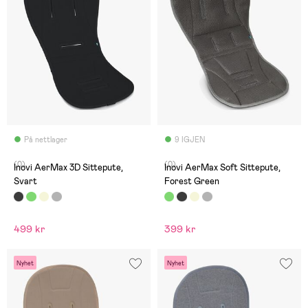
På nettlager
9 IGJEN
(0)
(0)
Inovi AerMax 3D Sittepute,
Inovi AerMax Soft Sittepute,
Svart
Forest Green
499 kr
399 kr
Nyhet
Nyhet