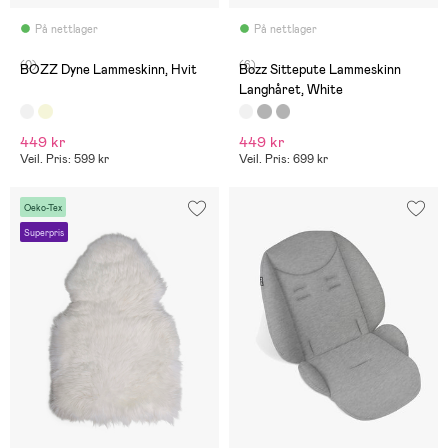
På nettlager
På nettlager
(0)
(6)
BOZZ Dyne Lammeskinn, Hvit
Bozz Sittepute Lammeskinn
Langhåret, White
449 kr
449 kr
Veil. Pris: 599 kr
Veil. Pris: 699 kr
Oeko-Tex
Superpris