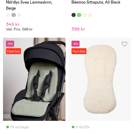
(43)
(7)
Nordlys Svea Lammeskinn,
Beemoo Sittepute, All Black
Beige
349 kr
399 kr
Veil. Pris: 599 kr
-51%
-12%
Flash Sale
Flash Sale
På nettlager
9 IGJEN