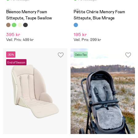
(6)
(13)
Beemoo Memory Foam
Petite Chérie Memory Foam
Sittepute, Taupe Swallow
Sittepute, Blue Mirage
395 kr
195 kr
Veil. Pris: 499 kr
Veil. Pris: 299 kr
-30%
Oeko-Tex
End of Season