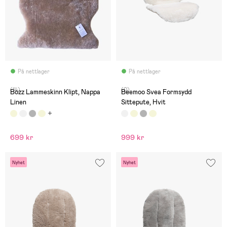
På nettlager
På nettlager
(14)
(0)
Bozz Lammeskinn Klipt, Nappa
Beemoo Svea Formsydd
Linen
Sittepute, Hvit
699 kr
999 kr
Nyhet
Nyhet