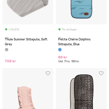
4 IGJEN
På nettlager
(0)
(1)
Thule Summer Sittepute, Soft
Petite Chérie Dolphins
Grey
Sittepute, Blue
89 kr
709 kr
Veil. Pris: 199 kr