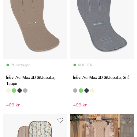
På nettlager
10 IGJEN
(0)
(0)
Inovi AerMax 3D Sittepute,
Inovi AerMax 3D Sittepute, Grå
Taupe
499 kr
499 kr