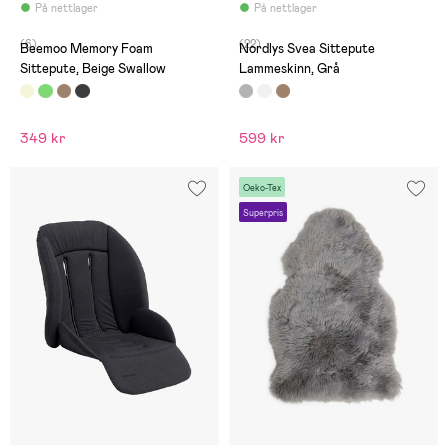
På nettlager
På nettlager
(6)
(22)
Beemoo Memory Foam
Nordlys Svea Sittepute
Sittepute, Beige Swallow
Lammeskinn, Grå
349 kr
599 kr
Oeko-Tex
Superpris