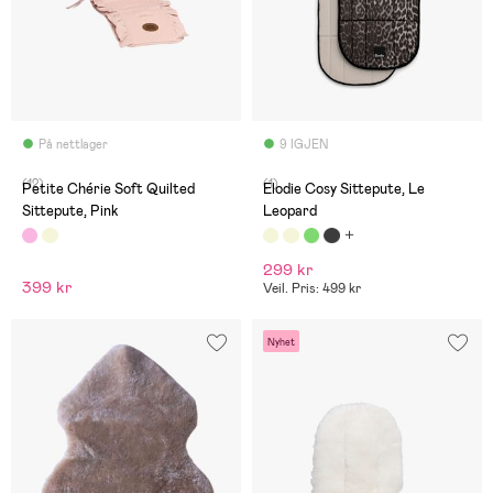
På nettlager
9 IGJEN
(12)
(1)
Petite Chérie Soft Quilted
Elodie Cosy Sittepute, Le
Sittepute, Pink
Leopard
299 kr
399 kr
Veil. Pris: 499 kr
Nyhet