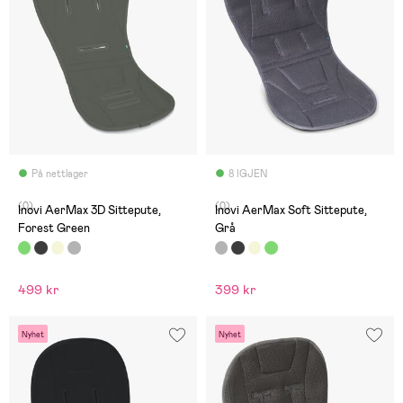
På nettlager
8 IGJEN
(0)
(0)
Inovi AerMax 3D Sittepute,
Inovi AerMax Soft Sittepute,
Forest Green
Grå
499 kr
399 kr
Nyhet
Nyhet