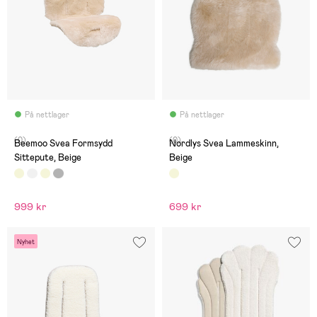
På nettlager
På nettlager
(0)
(0)
Beemoo Svea Formsydd
Nordlys Svea Lammeskinn,
Sittepute, Beige
Beige
999 kr
699 kr
Nyhet