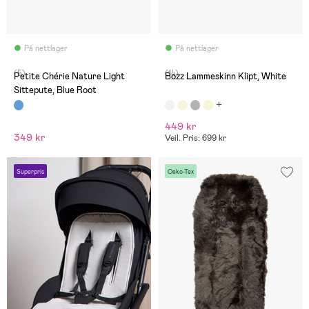
På nettlager
På nettlager
(5)
(14)
Petite Chérie Nature Light
Bozz Lammeskinn Klipt, White
Sittepute, Blue Root
449 kr
349 kr
Veil. Pris: 699 kr
Superpris
Oeko-Tex