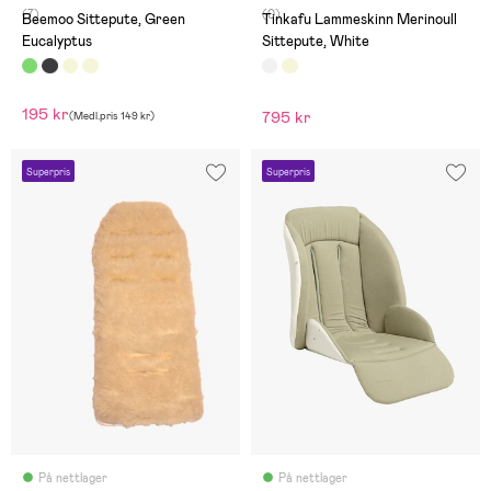
(7)
(0)
Beemoo Sittepute, Green
Tinkafu Lammeskinn Merinoull
Eucalyptus
Sittepute, White
195 kr
795 kr
(
Medl.pris
149 kr
)
Superpris
Superpris
På nettlager
På nettlager