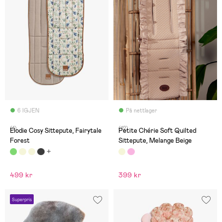
6 IGJEN
På nettlager
(1)
(12)
Elodie Cosy Sittepute, Fairytale
Petite Chérie Soft Quilted
Forest
Sittepute, Melange Beige
499 kr
399 kr
Superpris