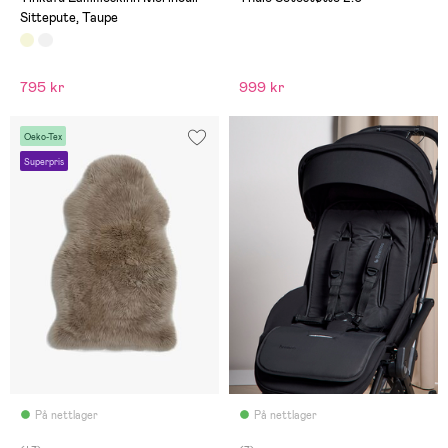
Sittepute, Taupe
795 kr
999 kr
Oeko-Tex
Superpris
På nettlager
På nettlager