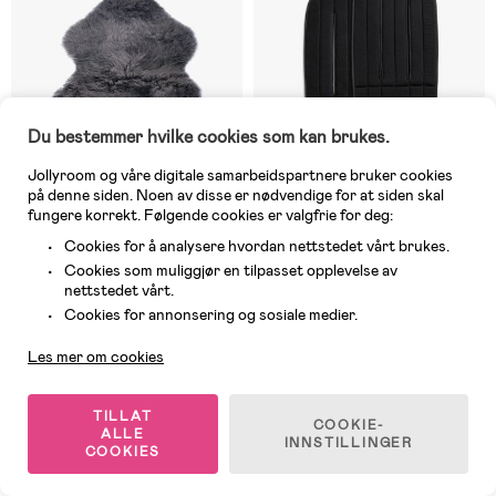
Du bestemmer hvilke cookies som kan brukes.
Jollyroom og våre digitale samarbeidspartnere bruker cookies
på denne siden. Noen av disse er nødvendige for at siden skal
fungere korrekt. Følgende cookies er valgfrie for deg:
Cookies for å analysere hvordan nettstedet vårt brukes.
Cookies som muliggjør en tilpasset opplevelse av
På nettlager
På nettlager
nettstedet vårt.
Kundeservice
(10)
(1)
Cookies for annonsering og sosiale medier.
Bozz Lammeskinn Langhåret,
Elodie Cosy Sittepute, Aviator
Grey
Black
Les mer om cookies
699 kr
499 kr
TILLAT
COOKIE-
ALLE
INNSTILLINGER
COOKIES
Fri frakt