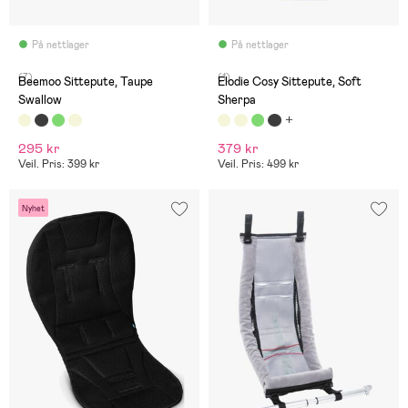
På nettlager
På nettlager
(7)
(1)
Beemoo Sittepute, Taupe
Elodie Cosy Sittepute, Soft
Swallow
Sherpa
295 kr
379 kr
Veil. Pris: 399 kr
Veil. Pris: 499 kr
Nyhet