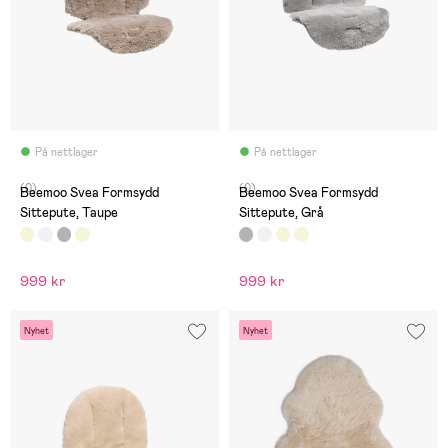
På nettlager
På nettlager
(0)
(0)
Beemoo Svea Formsydd
Beemoo Svea Formsydd
Sittepute, Taupe
Sittepute, Grå
999 kr
999 kr
Nyhet
Nyhet