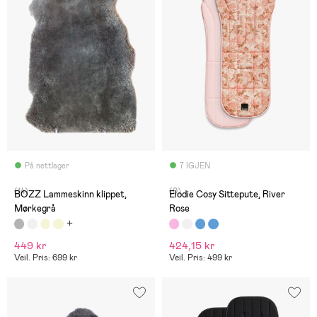
På nettlager
7 IGJEN
(14)
(0)
BOZZ Lammeskinn klippet,
Elodie Cosy Sittepute, River
Mørkegrå
Rose
449 kr
424,15 kr
Veil. Pris: 699 kr
Veil. Pris: 499 kr