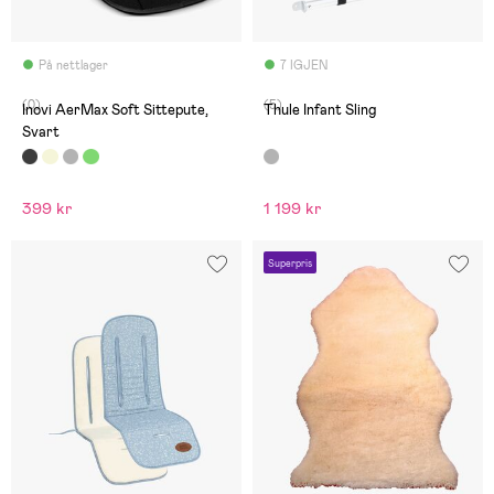
På nettlager
7 IGJEN
(0)
(5)
Inovi AerMax Soft Sittepute,
Thule Infant Sling
Svart
399 kr
1 199 kr
Superpris