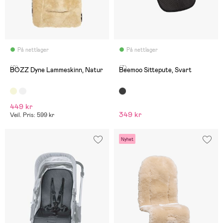
På nettlager
På nettlager
(0)
(7)
BOZZ Dyne Lammeskinn, Natur
Beemoo Sittepute, Svart
449 kr
349 kr
Veil. Pris: 599 kr
Nyhet