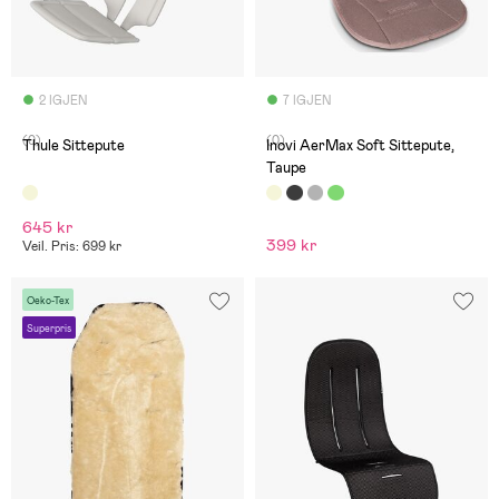
2 IGJEN
7 IGJEN
(0)
(0)
Thule Sittepute
Inovi AerMax Soft Sittepute,
Taupe
645 kr
399 kr
Veil. Pris: 699 kr
Oeko-Tex
Superpris