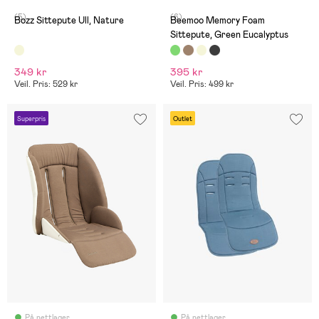
(5)
(6)
Bozz Sittepute Ull, Nature
Beemoo Memory Foam
Sittepute, Green Eucalyptus
349 kr
395 kr
Veil. Pris: 529 kr
Veil. Pris: 499 kr
Superpris
Outlet
På nettlager
På nettlager