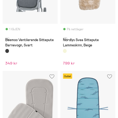
1 IGJEN
På nettlager
(4)
(0)
Beemoo Ventilerende Sittepute
Nordlys Svea Sittepute
Barnevogn, Svart
Lammeskinn, Beige
349 kr
799 kr
Outlet