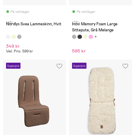
På nettlager
På nettlager
(43)
(78)
Nordlys Svea Lammeskinn, Hvit
Inovi Memory Foam Large
Sittepute, Grå Melange
349 kr
595 kr
Veil. Pris: 599 kr
Superpris
Superpris