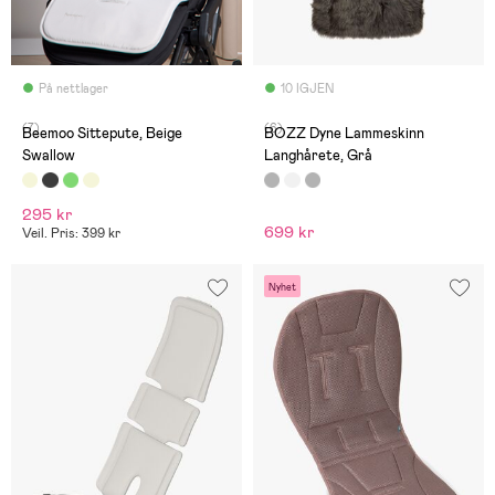
På nettlager
10 IGJEN
(7)
(6)
Beemoo Sittepute, Beige
BOZZ Dyne Lammeskinn
Swallow
Langhårete, Grå
295 kr
699 kr
Veil. Pris: 399 kr
Nyhet