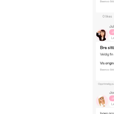
Beemoo Sitt
0 likes
Jul
J
Le
Bra sit
Veldig fin
Vis origi
Beemoo Sitt
Opprinnelig pu
Jo
J
Le
Ingen pro