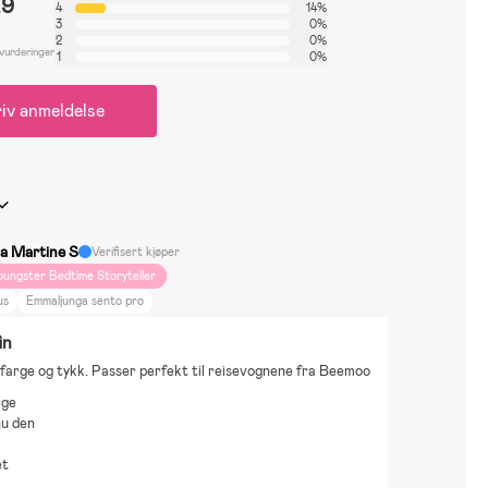
.9
4
14%
3
0%
2
0%
 vurderinger
1
0%
iv anmeldelse
a Martine S
Verifisert kjøper
oungster Bedtime Storyteller
us
Emmaljunga sento pro
in
n farge og tykk. Passer perfekt til reisevognene fra Beemoo
rge
nu den
et