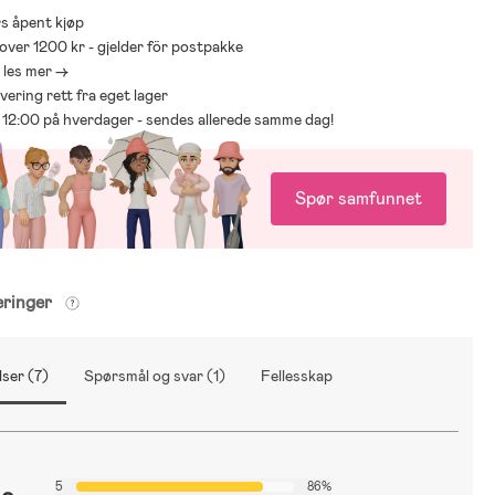
s åpent kjøp
 over 1200 kr - gjelder för postpakke
- les mer ->
levering rett fra eget lager
ør 12:00 på hverdager - sendes allerede samme dag!
Spør samfunnet
eringer
ser (7)
Spørsmål og svar (1)
Fellesskap
5
86%