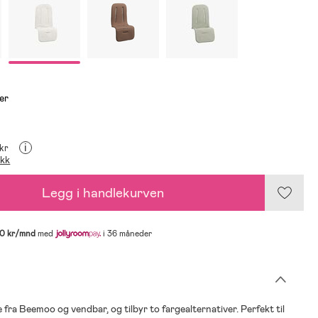
er
i
 kr
ikk
Legg i handlekurven
0 kr/mnd
med
i 36 måneder
 fra Beemoo og vendbar, og tilbyr to fargealternativer. Perfekt til