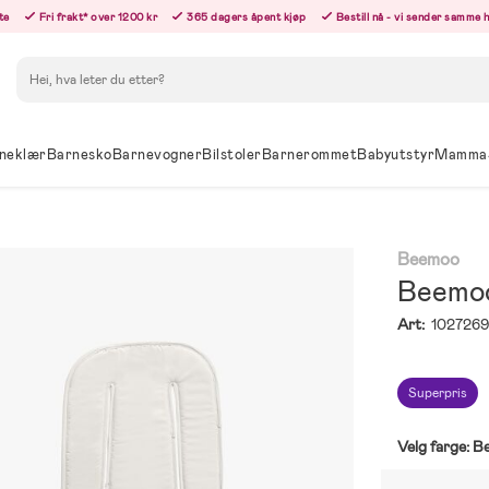
te
Fri frakt* over 1200 kr
365 dagers åpent kjøp
Bestill nå - vi sender samme 
Søk
neklær
Barnesko
Barnevogner
Bilstoler
Barnerommet
Babyutstyr
Mamma
Beemoo
Beemoo
Art:
102726
Superpris
Velg farge:
Be