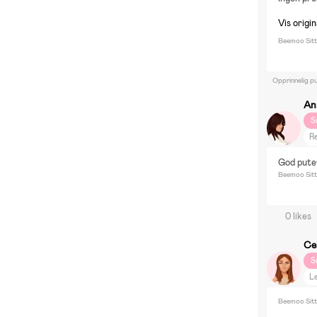
Vis origi
Beemoo Sitte
Opprinnelig pu
An
S
R
S
God pute
D
Beemoo Sitt
0 likes
Ce
S
Le
Beemoo Sitt