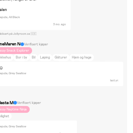
nalen
pute, All Black
3 mo. ago
blisert på Jollyroom.se 🇸🇪
neMaren N
Verifisert kjøper
assy Snack Explorer
ekkehus
Bor i by
Bil
Løping
Gåturer
Hjem og hage
kjønnhet og mote
Film og litteratur
Innredning
Reise på hytta
Bobilferie
:)
yr og natur
UPPAbaby VISTA V2 Duovogn
epute, Grey Swallow
last yr.
leste M
Verifisert kjøper
assy Naptime Ninja
ilighet
epute, Grey Swallow