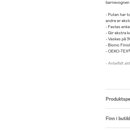
barnevognen 
- Puten har 
andre er ekst
- Festes enke
- Gir ekstra k
- Vaskes på 
- Bionic Fin
- OEKO-TEX® 
- Anbefalt ald
- Front: 100 
- Bakside: 10
Produktspes
Finn i butik