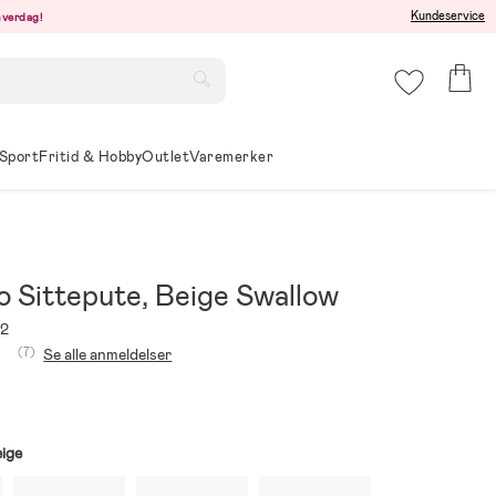
Kundeservice
hverdag!
Sport
Fritid & Hobby
Outlet
Varemerker
 Sittepute, Beige Swallow
92
(7)
Se alle anmeldelser
ige