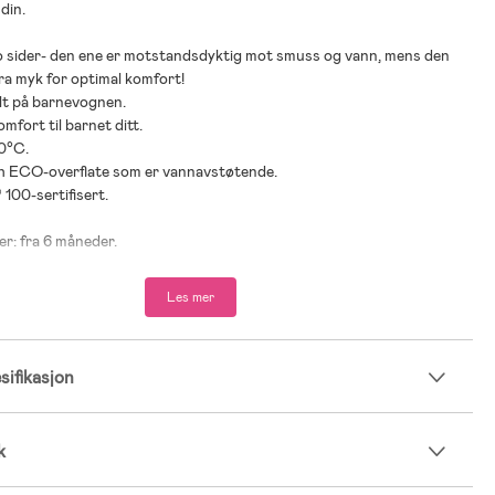
din.
to sider- den ene er motstandsdyktig mot smuss og vann, mens den
ra myk for optimal komfort!
lt på barnevognen.
omfort til barnet ditt.
30°C.
ish ECO-overflate som er vannavstøtende.
100-sertifisert.
er: fra 6 måneder.
% polyester.
Les mer
0 % bomull.
ifikasjon
k