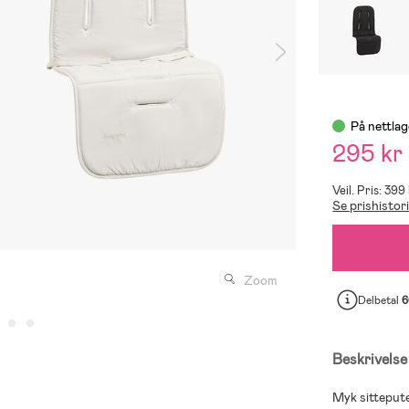
På nettlag
295 kr
Veil. Pris: 399
Se prishistor
Zoom
Delbetal
6
Beskrivelse
Myk sittepute