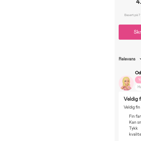
4
Basert på 7
Skr
Relevans
Od
Y
H
Veldig f
Veldig fi
Fin fa
Kan s
Tykk
kvalit