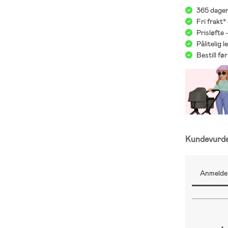
365 dager
Fri frakt*
Prisløfte 
Pålitelig 
Bestill f
Kundevurd
Anmeldel