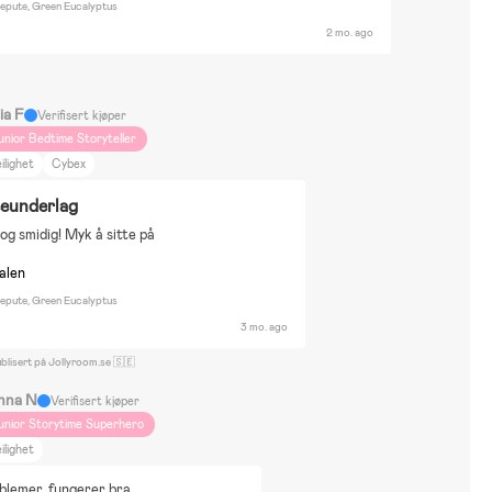
epute, Green Eucalyptus
2 mo. ago
ia F
Verifisert kjøper
unior Bedtime Storyteller
ilighet
Cybex
teunderlag
 og smidig! Myk å sitte på
nalen
epute, Green Eucalyptus
3 mo. ago
blisert på Jollyroom.se 🇸🇪
nna N
Verifisert kjøper
unior Storytime Superhero
ilighet
blemer, fungerer bra.