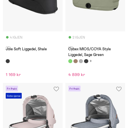
4 IGJEN
2 IGJEN
(0)
(0)
Joie Soft Liggedel, Shale
Cybex MIOS/COYA Style
Liggedel, Sage Green
1 169 kr
4 899 kr
Fri frakt
Fri frakt
Siste sjanse