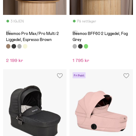
3 IGJEN
På nettlager
(3)
(0)
Beemoo Pro Max/Pro Multi 2
Beemoo BFF60 2 Liggedel, Fog
Liggedel, Espresso Brown
Grey
2 199 kr
1 795 kr
Fri frakt