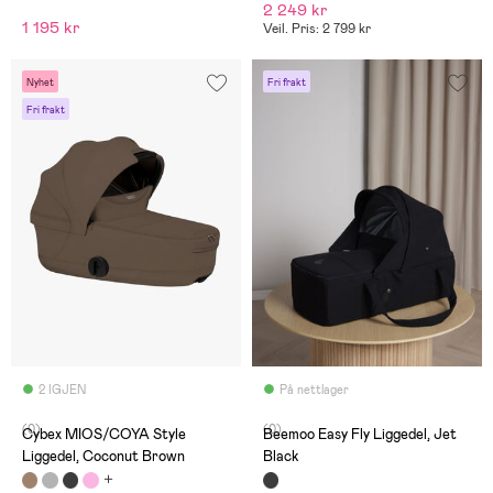
2 249 kr
1 195 kr
Veil. Pris: 2 799 kr
Nyhet
Fri frakt
Fri frakt
2 IGJEN
På nettlager
(0)
(0)
Cybex MIOS/COYA Style
Beemoo Easy Fly Liggedel, Jet
Liggedel, Coconut Brown
Black