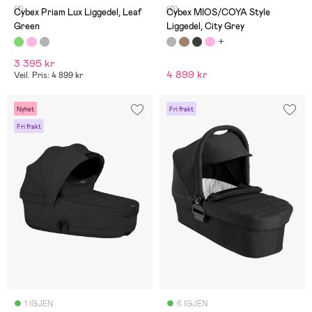
(1)
(0)
Cybex Priam Lux Liggedel, Leaf
Cybex MIOS/COYA Style
Green
Liggedel, City Grey
3 395 kr
4 899 kr
Veil. Pris: 4 899 kr
Nyhet
Fri frakt
Fri frakt
1 IGJEN
6 IGJEN