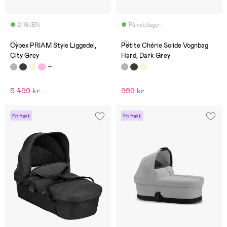
2 IGJEN
På nettlager
(1)
(2)
Cybex PRIAM Style Liggedel,
Petite Chérie Solide Vognbag
City Grey
Hard, Dark Grey
5 499 kr
999 kr
Fri frakt
Fri frakt