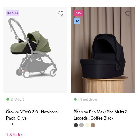
Fri frakt
-32%
UV
2 IGJEN
På nettlager
(1)
(3)
Stokke YOYO 3 0+ Newborn
Beemoo Pro Max/Pro Multi 2
Pack, Olive
Liggedel, Coffee Black
1 874 kr