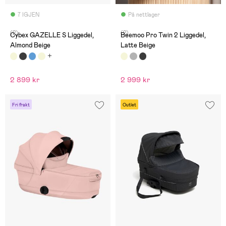
7 IGJEN
På nettlager
(2)
(2)
Cybex GAZELLE S Liggedel,
Beemoo Pro Twin 2 Liggedel,
Almond Beige
Latte Beige
2 899 kr
2 999 kr
Fri frakt
Outlet