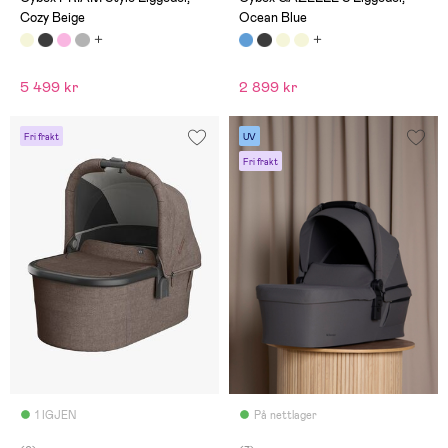
Cozy Beige
Ocean Blue
5 499 kr
2 899 kr
Fri frakt
UV
Fri frakt
1 IGJEN
På nettlager