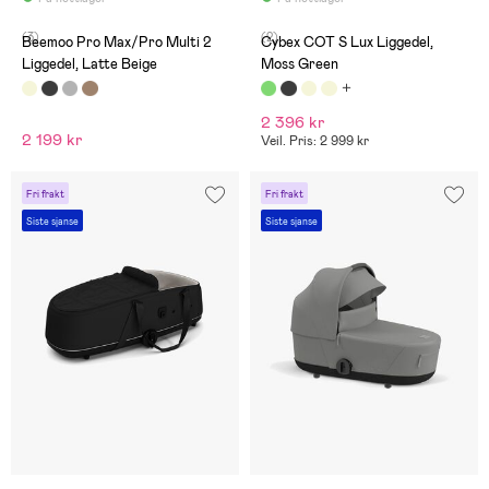
(3)
(2)
Beemoo Pro Max/Pro Multi 2
Cybex COT S Lux Liggedel,
Liggedel, Latte Beige
Moss Green
2 396 kr
2 199 kr
Veil. Pris: 2 999 kr
Fri frakt
Fri frakt
Siste sjanse
Siste sjanse