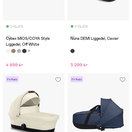
2 IGJEN
3 IGJEN
(0)
(0)
Cybex MIOS/COYA Style
Nuna DEMI Liggedel, Caviar
Liggedel, Off White
4 899 kr
3 299 kr
Fri frakt
Fri frakt