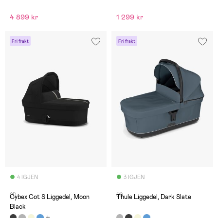
4 899 kr
1 299 kr
Fri frakt
Fri frakt
4 IGJEN
3 IGJEN
(1)
(1)
Cybex Cot S Liggedel, Moon
Thule Liggedel, Dark Slate
Black