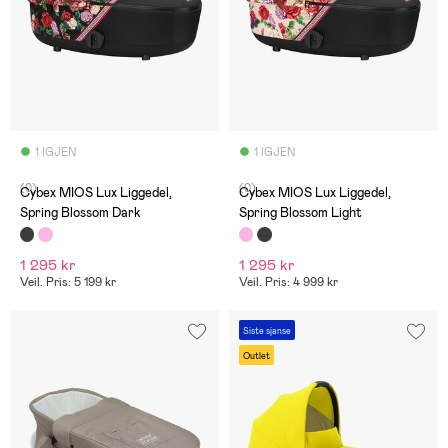
1 IGJEN
1 IGJEN
(0)
(0)
Cybex MIOS Lux Liggedel,
Cybex MIOS Lux Liggedel,
Spring Blossom Dark
Spring Blossom Light
1 295 kr
1 295 kr
Veil. Pris: 5 199 kr
Veil. Pris: 4 999 kr
Siste sjanse
Outlet