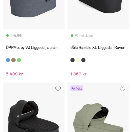
1 IGJEN
På nettlager
(0)
(0)
UPPAbaby V3 Liggedel, Julian
Joie Ramble XL Liggedel, Raven
3 499 kr
1 869 kr
Fri frakt