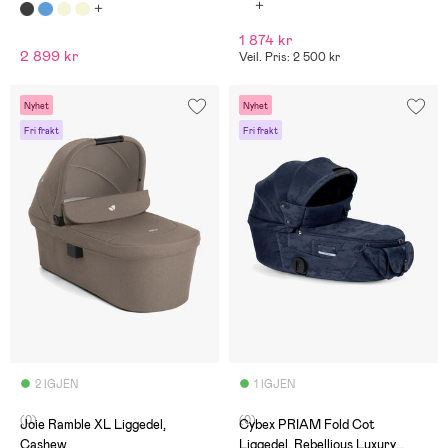
1 874 kr
2 899 kr
Veil. Pris: 2 500 kr
Nyhet
Nyhet
Fri frakt
Fri frakt
2 IGJEN
1 IGJEN
(0)
(0)
Joie Ramble XL Liggedel,
Cybex PRIAM Fold Cot
Cashew
Liggedel, Rebellious Luxury