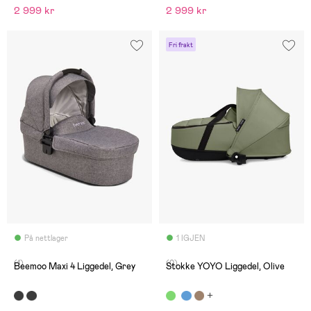
2 999 kr
2 999 kr
Fri frakt
På nettlager
1 IGJEN
(1)
(0)
Beemoo Maxi 4 Liggedel, Grey
Stokke YOYO Liggedel, Olive