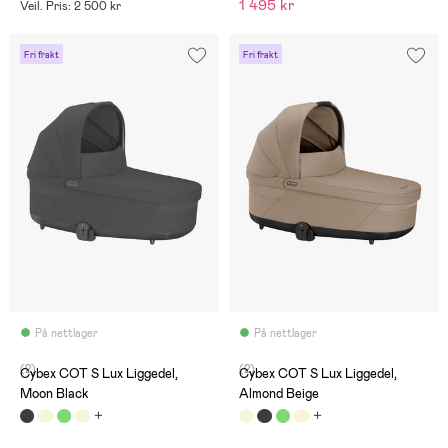
1 495 kr
Veil. Pris: 2 500 kr
Fri frakt
Fri frakt
På nettlager
På nettlager
(2)
(2)
Cybex COT S Lux Liggedel,
Cybex COT S Lux Liggedel,
Moon Black
Almond Beige