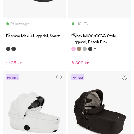
På nettlager
1 IGJEN
(1)
(0)
Beemoo Maxi 4 Liggedel, Svart
Cybex MIOS/COYA Style
Liggedel, Peach Pink
1 195 kr
4 899 kr
Fri frakt
Fri frakt