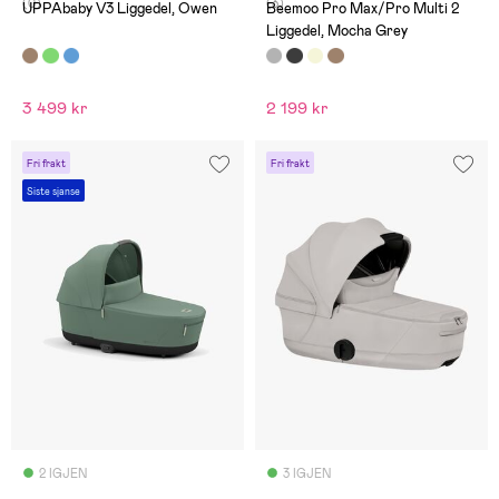
(0)
(3)
UPPAbaby V3 Liggedel, Owen
Beemoo Pro Max/Pro Multi 2
Liggedel, Mocha Grey
3 499 kr
2 199 kr
Fri frakt
Fri frakt
Siste sjanse
2 IGJEN
3 IGJEN