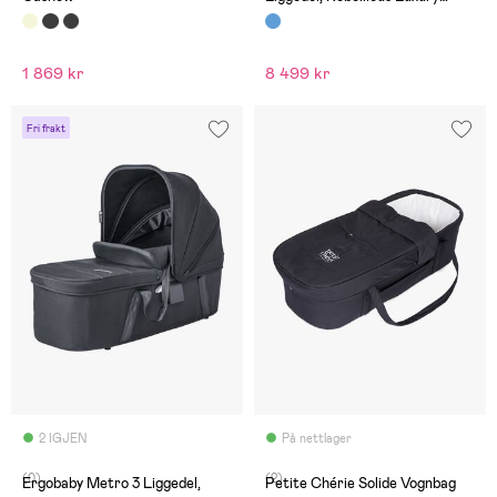
Denim/Navy Blue
1 869 kr
8 499 kr
Fri frakt
2 IGJEN
På nettlager
(0)
(2)
Ergobaby Metro 3 Liggedel,
Petite Chérie Solide Vognbag