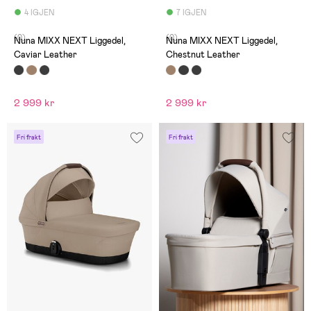
4 IGJEN
7 IGJEN
(0)
(0)
Nuna MIXX NEXT Liggedel,
Nuna MIXX NEXT Liggedel,
Caviar Leather
Chestnut Leather
2 999 kr
2 999 kr
Fri frakt
Fri frakt