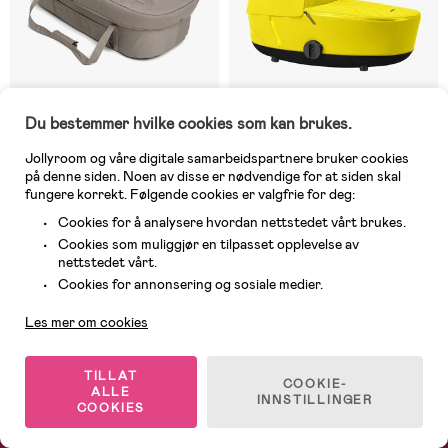
Du bestemmer hvilke cookies som kan brukes.
Jollyroom og våre digitale samarbeidspartnere bruker cookies
1 IGJEN
2 IGJEN
på denne siden. Noen av disse er nødvendige for at siden skal
fungere korrekt. Følgende cookies er valgfrie for deg:
(2)
(0)
Petite Chérie Solide Vognbag
Cybex Mios Lux Liggedel,
Cookies for å analysere hvordan nettstedet vårt brukes.
Hard, Taupe
Mustard Yellow
Cookies som muliggjør en tilpasset opplevelse av
nettstedet vårt.
795 kr
Kundeservice
Cookies for annonsering og sosiale medier.
999 kr
Veil. Pris: 3 399 kr
Les mer om cookies
1
/
3
TILLAT
COOKIE-
ALLE
INNSTILLINGER
COOKIES