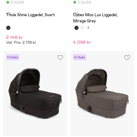
2 IGJEN
5 IGJEN
(0)
(0)
Thule Shine Liggedel, Svart
Cybex Mios Lux Liggedel,
Mirage Grey
2 149 kr
4 099 kr
Veil. Pris: 2 739 kr
Fri frakt
Fri frakt