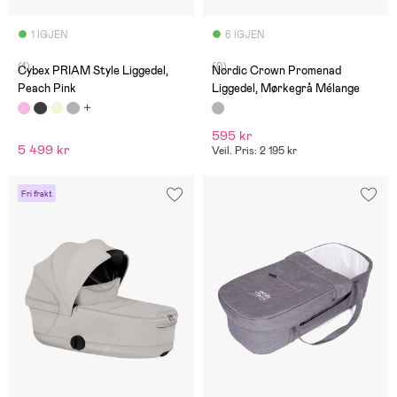
1 IGJEN
6 IGJEN
(1)
(0)
Cybex PRIAM Style Liggedel,
Nordic Crown Promenad
Peach Pink
Liggedel, Mørkegrå Mélange
595 kr
5 499 kr
Veil. Pris: 2 195 kr
Fri frakt