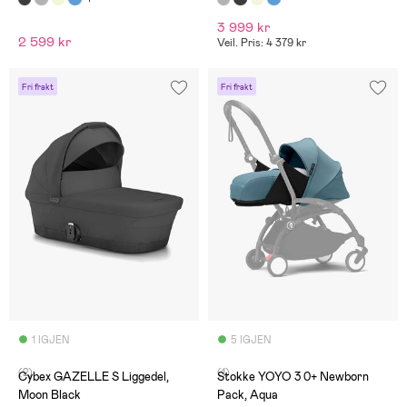
3 999 kr
2 599 kr
Veil. Pris: 4 379 kr
Fri frakt
Fri frakt
1 IGJEN
5 IGJEN
(2)
(1)
Cybex GAZELLE S Liggedel,
Stokke YOYO 3 0+ Newborn
Moon Black
Pack, Aqua