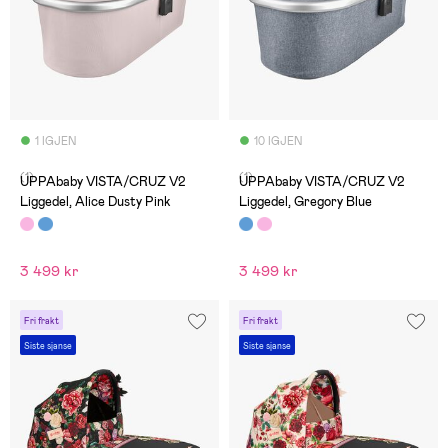
1 IGJEN
10 IGJEN
(1)
(1)
UPPAbaby VISTA/CRUZ V2
UPPAbaby VISTA/CRUZ V2
Liggedel, Alice Dusty Pink
Liggedel, Gregory Blue
3 499 kr
3 499 kr
Fri frakt
Fri frakt
Siste sjanse
Siste sjanse