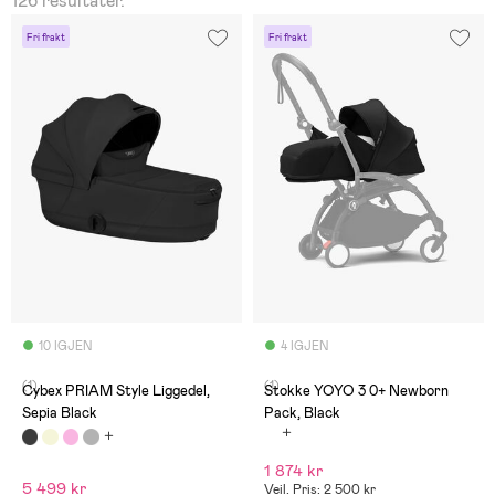
126 resultater.
Fri frakt
Fri frakt
10 IGJEN
4 IGJEN
(1)
(1)
Cybex PRIAM Style Liggedel,
Stokke YOYO 3 0+ Newborn
Sepia Black
Pack, Black
1 874 kr
5 499 kr
Veil. Pris: 2 500 kr