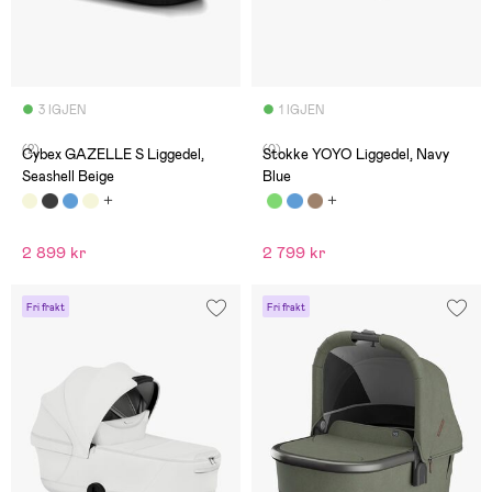
3 IGJEN
1 IGJEN
(2)
(0)
Cybex GAZELLE S Liggedel,
Stokke YOYO Liggedel, Navy
Seashell Beige
Blue
2 899 kr
2 799 kr
Fri frakt
Fri frakt