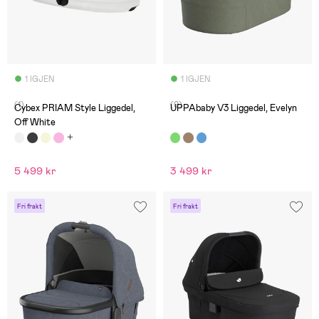
1 IGJEN
1 IGJEN
(1)
(0)
Cybex PRIAM Style Liggedel,
UPPAbaby V3 Liggedel, Evelyn
Off White
5 499 kr
3 499 kr
Fri frakt
Fri frakt