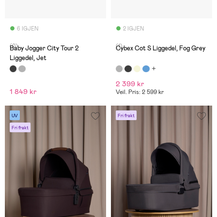
6 IGJEN
2 IGJEN
(0)
(1)
Baby Jogger City Tour 2
Cybex Cot S Liggedel, Fog Grey
Liggedel, Jet
2 399 kr
1 849 kr
Veil. Pris: 2 599 kr
UV
Fri frakt
Fri frakt