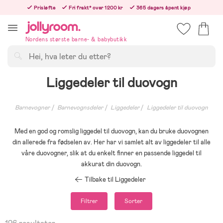
Hoppa
Prisløfte
Fri frakt* over 1200 kr
365 dagers åpent kjøp
till
Bestillinger etter 12:00 sendes neste hverdag!
innehållet
Nordens største barne- & babybutikk
Søk
Liggedeler til duovogn
Barnevogner
Barnevognsdeler
Liggedeler
Liggedeler til duovogn
Med en god og romslig liggedel til duovogn, kan du bruke duovognen
din allerede fra fødselen av. Her har vi samlet alt av liggedeler til alle
våre duovogner, slik at du enkelt finner en passende liggedel til
akkurat din duovogn.
Tilbake til Liggedeler
Filtrer
Sorter