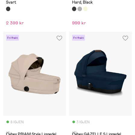
Svart
Hard, Black
2 399 kr
999 kr
Fri frakt
Fri frakt
8 IGJEN
3 IGJEN
(1)
(2)
Cybex PRIAM Style Liggedel,
Cybex GAZELLE S Liggedel,