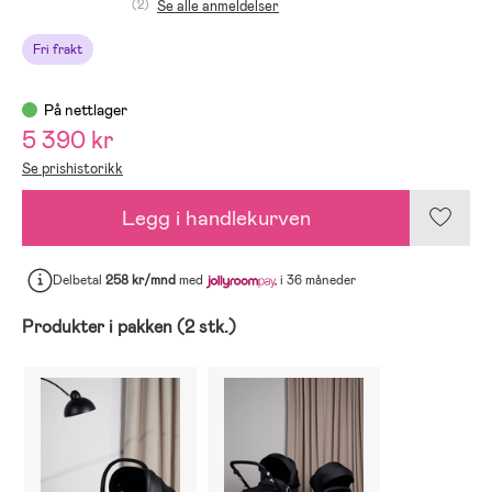
(2)
Se alle anmeldelser
Fri frakt
På nettlager
5 390 kr
Se prishistorikk
Legg i handlekurven
Delbetal
258 kr/mnd
med
i 36 måneder
Produkter i pakken (2 stk.)