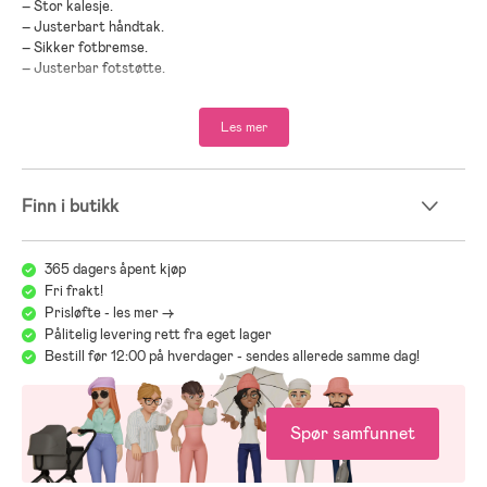
– Stor kalesje.
– Justerbart håndtak.
– Sikker fotbremse.
– Justerbar fotstøtte.
– Roterbare forhjul med fikseringslås.
– Kompatibel med Travel System.
Les mer
– Maksimal vekt: 22 kg.
Babybilstol & Base:
Finn i butikk
– Maksimal vekt: 13 kg.
– Trepunktssele.
– Egnet fra fødsel.
365 dagers åpent kjøp
– Ergonomisk bærehåndtak.
Fri frakt!
– Ergonomisk og justerbar nakkestøtte.
Prisløfte - les mer ->
– Solskjermen kan utvides og gir god beskyttelse mot vær og vind.
Pålitelig levering rett fra eget lager
– Enkel installasjon med ISOFIX-base eller bilens trepunktsbelte.
Bestill før 12:00 på hverdager - sendes allerede samme dag!
– Base inkludert.
– Kompatibel med Travel System.
– Godkjent i henhold til R129-forskriften.
Spør samfunnet
– Anbefalt alder: fra nyfødt til 4 år.