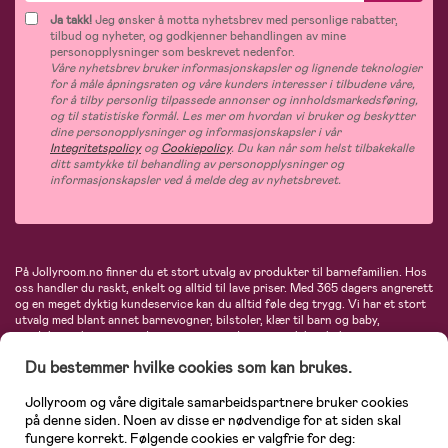
Ja takk!
Jeg ønsker å motta nyhetsbrev med personlige rabatter,
tilbud og nyheter, og godkjenner behandlingen av mine
personopplysninger som beskrevet nedenfor.
Våre nyhetsbrev bruker informasjonskapsler og lignende teknologier
for å måle åpningsraten og våre kunders interesser i tilbudene våre,
for å tilby personlig tilpassede annonser og innholdsmarkedsføring,
og til statistiske formål. Les mer om hvordan vi bruker og beskytter
dine personopplysninger og informasjonskapsler i vår
Integritetspolicy
og
Cookiepolicy
. Du kan når som helst tilbakekalle
ditt samtykke til behandling av personopplysninger og
informasjonskapsler ved å melde deg av nyhetsbrevet.
På Jollyroom.no finner du et stort utvalg av produkter til barnefamilien. Hos
oss handler du raskt, enkelt og alltid til lave priser. Med 365 dagers angrerett
og en meget dyktig kundeservice kan du alltid føle deg trygg. Vi har et stort
utvalg med blant annet barnevogner, bilstoler, klær til barn og baby,
produkter til mor, mengder av inspirerende interiør, leker, babyustyr og mye
mye mer. Vi tilbyr produkter fra velkjente merker som blant annet Britax,
Du bestemmer hvilke cookies som kan brukes.
Maxi-Cosi, Baby Jogger, BabyBjörn, Didriksons, KidKraft, Ergobaby, Philips
Avent, Neonate, Cybex, LEGO og mange flere. Velkommen inn til nordens
største nettbutikk for barn og baby!
Jollyroom og våre digitale samarbeidspartnere bruker cookies
på denne siden. Noen av disse er nødvendige for at siden skal
fungere korrekt. Følgende cookies er valgfrie for deg: