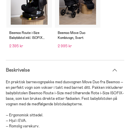
Beemoo Route i-Size
Beemoo Move Duo
Babybilstol inkl. ISOFIX
Kombivogn, Svart
Base, Black Stone
2 395 kr
2 995 kr
Beskrivelse
En praktisk barnevognpakke med duovognen Move Duo fra Beemoo –
en perfekt vogn som vokser i takt med barnet ditt. Pakken inkluderer
babybilstolen Beemoo Route i-Size med tilhørende Rote i-Size ISOFIX-
base, som kan brukes direkte etter fødselen. Fest babybilstolen på
vognen med de medfølgende bilstoladapterne.
– Ergonomisk sittedel.
– Hjul i EVA.
– Romslig varekurv.