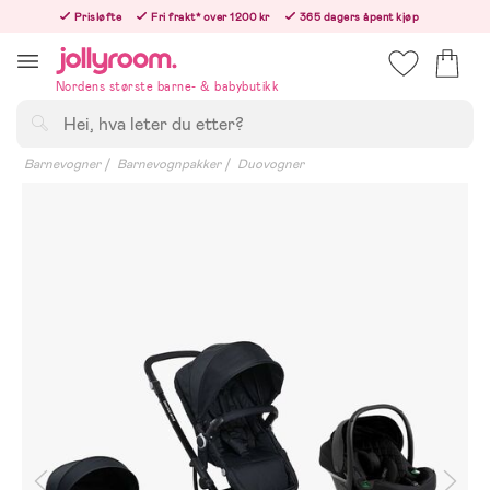
Hoppa
Prisløfte
Fri frakt* over 1200 kr
365 dagers åpent kjøp
till
Bestill i dag, så sender vi rett etter helligedagen
innehållet
Nordens største barne- & babybutikk
Søk
Barnevogner
Barnevognpakker
Duovogner