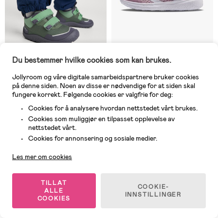
Du bestemmer hvilke cookies som kan brukes.
På nettlager
På nettlager
Jollyroom og våre digitale samarbeidspartnere bruker cookies
på denne siden. Noen av disse er nødvendige for at siden skal
(0)
(5)
Reima Viikari Barefoot
Hummel Actus Recycled Infant
fungere korrekt. Følgende cookies er valgfrie for deg:
Vanntette Sneakers, Thyme
Sneakers, Keepsake Lilac
Cookies for å analysere hvordan nettstedet vårt brukes.
Green
Cookies som muliggjør en tilpasset opplevelse av
nettstedet vårt.
1 209 kr
399 kr
Kundeservice
Cookies for annonsering og sosiale medier.
Les mer om cookies
GORE-TEX
Superpris
TILLAT
COOKIE-
ALLE
INNSTILLINGER
COOKIES