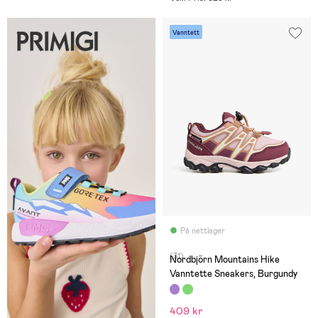
Vanntett
På nettlager
(31)
Nordbjörn Mountains Hike
Vanntette Sneakers, Burgundy
409 kr