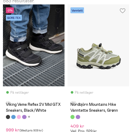
583 resultater.
-21%
Vanntett
GORE-TEX
På nettlager
På nettlager
(2)
(31)
Viking Veme Reflex 2V Mid GTX
Nordbjörn Mountains Hike
Sneakers, Black/White
Vanntette Sneakers, Grønn
409 kr
999 kr
(
Medl.pris
909 kr
)
Veil. Pris: 529 kr