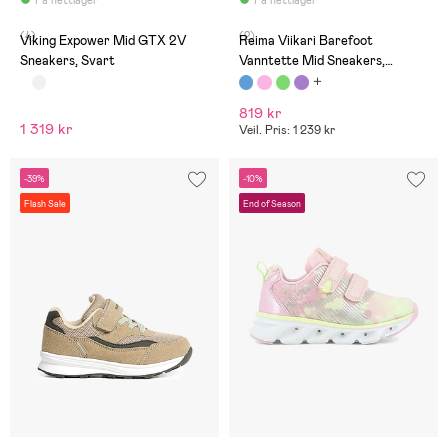
(4)
(2)
Viking Expower Mid GTX 2V
Reima Viikari Barefoot
Sneakers, Svart
Vanntette Mid Sneakers,
Twilight Blue
819 kr
1 319 kr
Veil. Pris: 1 239 kr
-39%
-10%
Flash Sale
End of Season