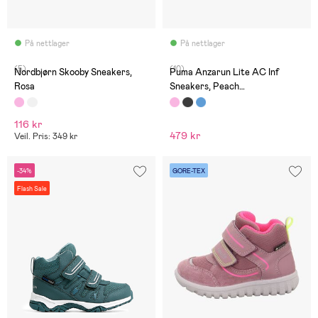
På nettlager
På nettlager
(5)
(10)
Nordbjørn Skooby Sneakers,
Puma Anzarun Lite AC Inf
Rosa
Sneakers, Peach
Smoothie/White
116 kr
479 kr
Veil. Pris: 349 kr
-34%
GORE-TEX
Flash Sale