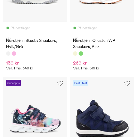
På nettlager
På nettlager
(5)
(11)
Nordbjørn Skooby Sneakers,
Nordbjørn Öresten WP
Hvit/Grå
Sneakers, Pink
139 kr
269 kr
Veil. Pris: 349 kr
Veil. Pris: 519 kr
Superpris
Best i test