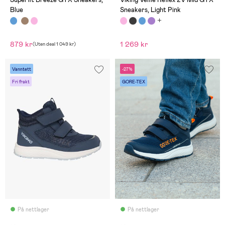
Blue
Sneakers, Light Pink
879 kr
1 269 kr
(
Uten deal
1 049 kr
)
Vanntett
-27%
Fri frakt
GORE-TEX
På nettlager
På nettlager