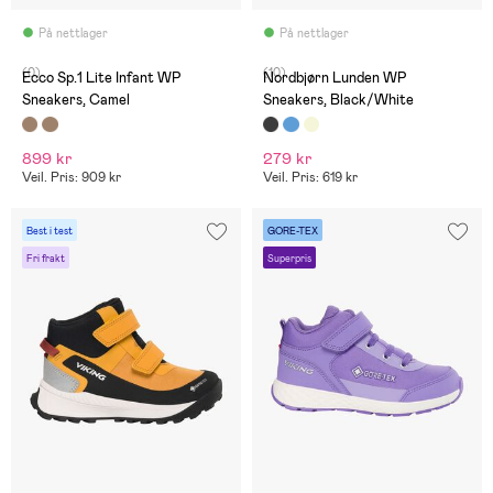
På nettlager
På nettlager
(0)
(10)
Ecco Sp.1 Lite Infant WP
Nordbjørn Lunden WP
Sneakers, Camel
Sneakers, Black/White
899 kr
279 kr
Veil. Pris: 909 kr
Veil. Pris: 619 kr
Best i test
GORE-TEX
Fri frakt
Superpris