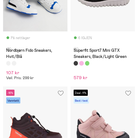
På nettlager
6 IGJEN
(9)
(4)
Nordbjørn Fido Sneakers,
Superfit Sport7 Mini GTX
Hvit/Blå
Sneakers, Black/Light Green
107 kr
579 kr
Veil. Pris: 299 kr
-16%
Deal -11%
Vanntett
Best i test