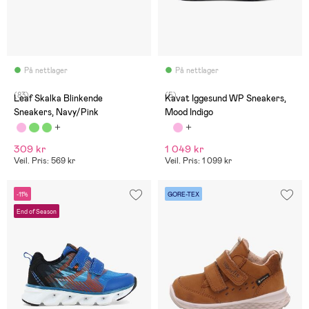
På nettlager
På nettlager
(83)
(5)
Leaf Skalka Blinkende
Kavat Iggesund WP Sneakers,
Sneakers, Navy/Pink
Mood Indigo
309 kr
1 049 kr
Veil. Pris: 569 kr
Veil. Pris: 1 099 kr
-11%
GORE-TEX
End of Season