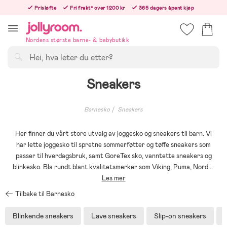
Hoppa
Prisløfte
Fri frakt* over 1200 kr
365 dagers åpent kjøp
till
Bestill i dag, så sender vi rett etter helligedagen
innehållet
Nordens største barne- & babybutikk
Søk
Sneakers
Barnesko
Sneakers
Her finner du vårt store utvalg av joggesko og sneakers til barn. Vi
har lette joggesko til spretne sommerføtter og tøffe sneakers som
passer til hverdagsbruk, samt GoreTex sko, vanntette sneakers og
blinkesko. Bla rundt blant kvalitetsmerker som Viking, Puma, Nord
...
Les mer
Tilbake til Barnesko
Blinkende sneakers
Lave sneakers
Slip-on sneakers