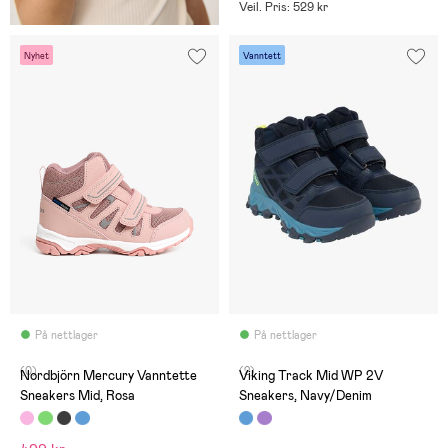
Veil. Pris: 529 kr
Nyhet
Vanntett
På nettlager
På nettlager
(0)
(2)
Nordbjörn Mercury Vanntette
Viking Track Mid WP 2V
Sneakers Mid, Rosa
Sneakers, Navy/Denim