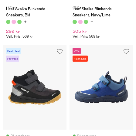
(83)
(83)
Leaf Skalka Blinkende
Leaf Skalka Blinkende
Sneakers, Blå
Sneakers, Navy/Lime
299 kr
305 kr
Veil. Pris: 569 kr
Veil. Pris: 569 kr
Best i test
-31%
Fri frakt
Flash Sale
På nettlager
På nettlager