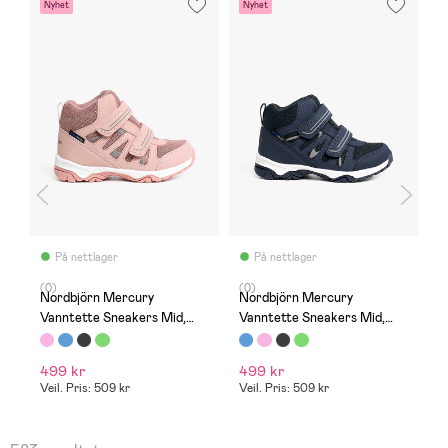
Nyhet
Nyhet
B
S
På nettlager
På nettlager
(0)
(0)
(
Nordbjörn Mercury
Nordbjörn Mercury
N
Vanntette Sneakers Mid,
Vanntette Sneakers Mid,
S
Rosa
Navy
499 kr
499 kr
1
Veil. Pris: 509 kr
Veil. Pris: 509 kr
Ve