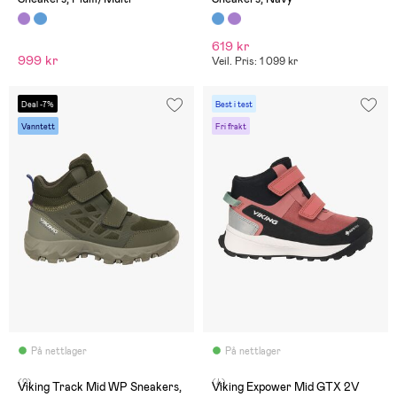
619 kr
999 kr
Veil. Pris: 1 099 kr
Deal -7%
Best i test
Vanntett
Fri frakt
På nettlager
På nettlager
(2)
(4)
Viking Track Mid WP Sneakers,
Viking Expower Mid GTX 2V