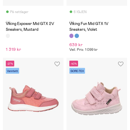
På nettlager
6 IGJEN
(4)
(4)
Viking Expower Mid GTX 2V
Viking Fun Mid GTX 1V
Sneakers, Mustard
Sneakers, Violet
639 kr
1 319 kr
Veil. Pris: 1 099 kr
-27%
-40%
Vanntett
GORE-TEX