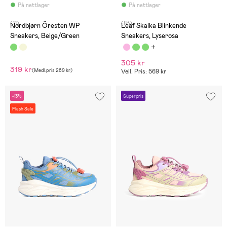
På nettlager
På nettlager
(11)
(83)
Nordbjørn Öresten WP
Leaf Skalka Blinkende
Sneakers, Beige/Green
Sneakers, Lyserosa
305 kr
319 kr
(
Medl.pris
289 kr
)
Veil. Pris: 569 kr
-13%
Superpris
Flash Sale