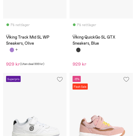
På nettlager
På nettlager
(1)
(1)
Viking Track Mid SL WP
Viking QuickGo SL GTX
Sneakers, Olive
Sneakers, Blue
929 kr
929 kr
(
Uten deal
999 kr
)
Superpris
-13%
Flash Sale