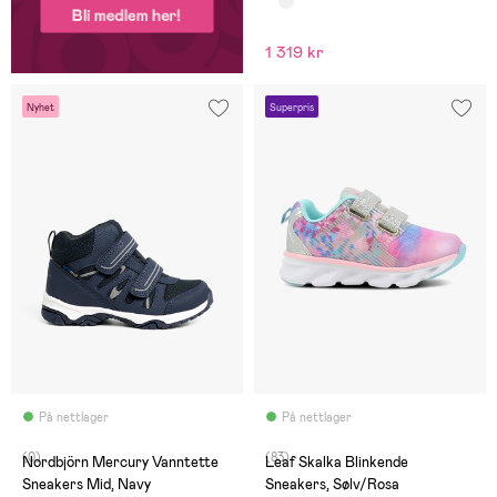
1 319 kr
Nyhet
Superpris
På nettlager
På nettlager
(0)
(83)
Nordbjörn Mercury Vanntette
Leaf Skalka Blinkende
Sneakers Mid, Navy
Sneakers, Sølv/Rosa