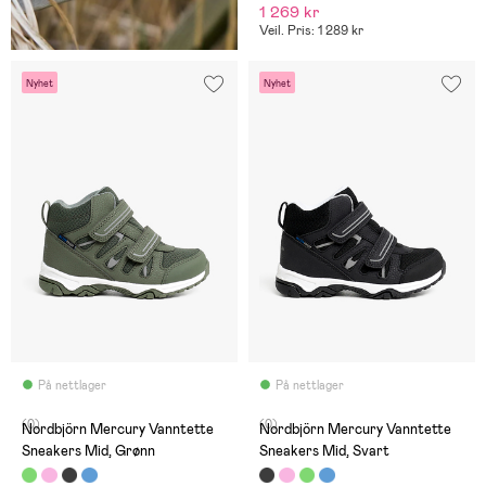
1 269 kr
Veil. Pris: 1 289 kr
Nyhet
Nyhet
På nettlager
På nettlager
(0)
(0)
Nordbjörn Mercury Vanntette
Nordbjörn Mercury Vanntette
Sneakers Mid, Grønn
Sneakers Mid, Svart