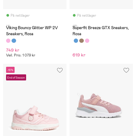
På nettlager
På nettlager
(1)
(2)
Viking Bouncy Glitter WP 2V
Superfit Breeze GTX Sneakers,
Sneakers, Rosa
Rosa
749 kr
619 kr
Veil. Pris: 1 079 kr
-10%
End of Season