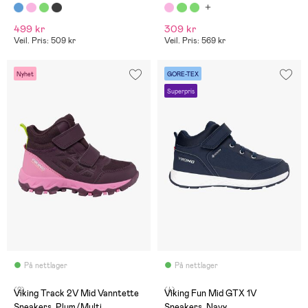
499 kr
309 kr
Veil. Pris: 509 kr
Veil. Pris: 569 kr
Nyhet
GORE-TEX
Superpris
På nettlager
På nettlager
(2)
(4)
Viking Track 2V Mid Vanntette
Viking Fun Mid GTX 1V
Sneakers, Plum/Multi
Sneakers, Navy