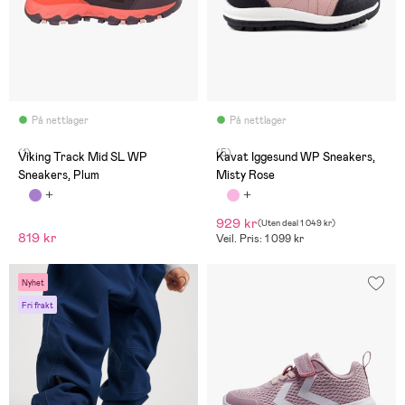
På nettlager
På nettlager
(1)
(5)
Viking Track Mid SL WP
Kavat Iggesund WP Sneakers,
Sneakers, Plum
Misty Rose
929 kr
(
Uten deal
1 049 kr
)
819 kr
Veil. Pris: 1 099 kr
Nyhet
Fri frakt