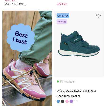
499 kr
839 kr
Veil. Pris: 509 kr
GORE-TEX
Fri frakt
På nettlager
(2)
Viking Veme Reflex GTX Mid
Sneakers, Petrol