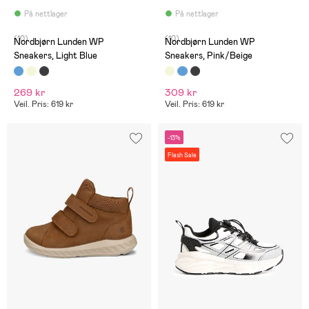
På nettlager
På nettlager
(10)
(10)
Nordbjørn Lunden WP
Nordbjørn Lunden WP
Sneakers, Light Blue
Sneakers, Pink/Beige
269 kr
309 kr
Veil. Pris: 619 kr
Veil. Pris: 619 kr
-13%
Flash Sale