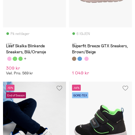
På nettlager
6 IGJEN
(83)
(2)
Leaf Skalka Blinkende
Superfit Breeze GTX Sneakers,
Sneakers, Blå/Oransje
Brown/Beige
309 kr
1 049 kr
Veil. Pris: 569 kr
-10%
-44%
End of Season
GORE-TEX