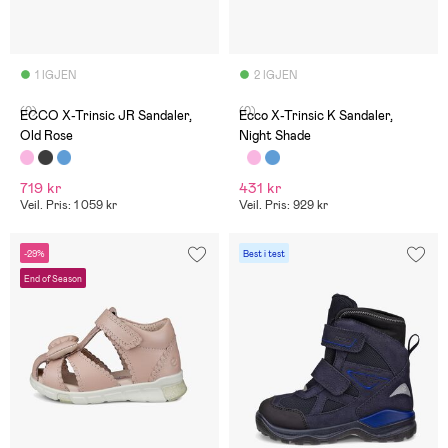
1 IGJEN
2 IGJEN
(0)
(0)
ECCO X-Trinsic JR Sandaler,
Ecco X-Trinsic K Sandaler,
Old Rose
Night Shade
719 kr
431 kr
Veil. Pris: 1 059 kr
Veil. Pris: 929 kr
-29%
Best i test
End of Season