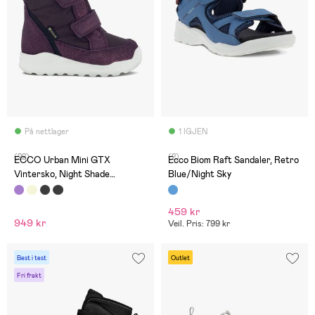
På nettlager
1 IGJEN
(22)
(2)
ECCO Urban Mini GTX
Ecco Biom Raft Sandaler, Retro
Vintersko, Night Shade
Blue/Night Sky
Barolo/Fig
459 kr
949 kr
Veil. Pris: 799 kr
Best i test
Outlet
Fri frakt