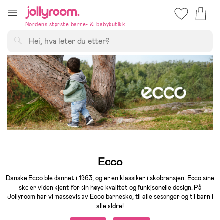
Hoppa
till
Nordens største barne- & babybutikk
innehållet
Søk
Ecco
Danske Ecco ble dannet i 1963, og er en klassiker i skobransjen. Ecco sine
sko er viden kjent for sin høye kvalitet og funkjsonelle design. På
Jollyroom har vi massevis av Ecco barnesko, til alle sesonger og til barn i
alle aldre!