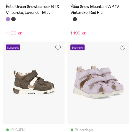
(0)
(14)
Ecco Urban Snowboarder GTX
Ecco Snow Mountain WP 1V
Vintersko, Lavender Mist
Vintersko, Red Plum
1 100 kr
1 199 kr
Superpris
Superpris
10 IGJEN
På nettlager