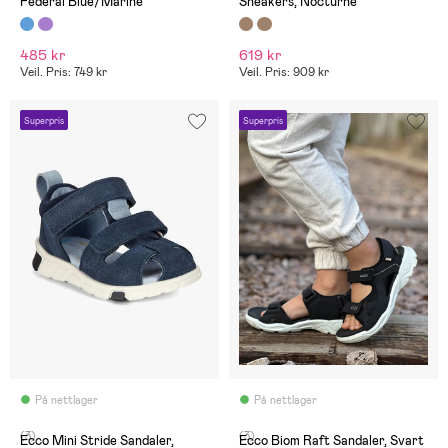
Federal Blue/Marine
Sneakers, Nocturne
485 kr
619 kr
Veil. Pris: 749 kr
Veil. Pris: 909 kr
Superpris
Superpris
På nettlager
På nettlager
(3)
(3)
Ecco Mini Stride Sandaler,
Ecco Biom Raft Sandaler, Svart