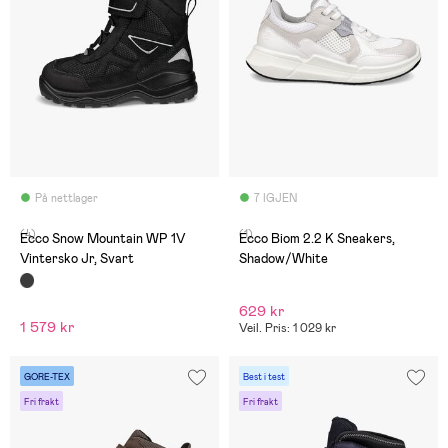
På nettlager
7 IGJEN
(4)
(1)
Ecco Snow Mountain WP 1V
Ecco Biom 2.2 K Sneakers,
Vintersko Jr, Svart
Shadow/White
629 kr
1 579 kr
Veil. Pris: 1 029 kr
GORE-TEX
Best i test
Fri frakt
Fri frakt