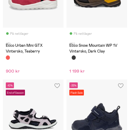
På nettlager
På nettlager
(0)
(14)
Ecco Urban Mini GTX
Ecco Snow Mountain WP 1V
Vintersko, Teaberry
Vintersko, Dark Clay
900 kr
1 199 kr
-10%
-35%
End of Season
Flash Sale