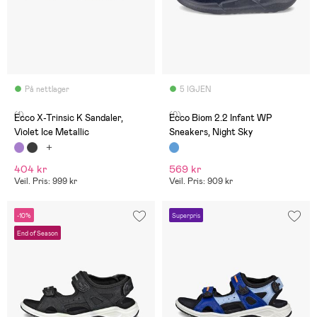
På nettlager
5 IGJEN
(1)
(0)
Ecco X-Trinsic K Sandaler,
Ecco Biom 2.2 Infant WP
Violet Ice Metallic
Sneakers, Night Sky
404 kr
569 kr
Veil. Pris: 999 kr
Veil. Pris: 909 kr
-10%
Superpris
End of Season