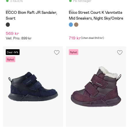
3 IGJEN
På nettlager
(0)
(0)
ECCO Biom Raft JR Sandaler,
Ecco Street Court K Vanntette
Svart
Mid Sneakers, Night Sky/Ombre
569 kr
719 kr
Veil. Pris: 899 kr
(
Uten deal
949 kr
)
Deal -14%
Nyhet
Nyhet