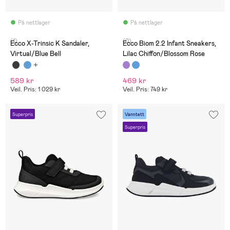
På nettlager
På nettlager
(1)
(0)
Ecco X-Trinsic K Sandaler,
Ecco Biom 2.2 Infant Sneakers,
Virtual/Blue Bell
Lilac Chiffon/Blossom Rose
589 kr
469 kr
Veil. Pris: 1 029 kr
Veil. Pris: 749 kr
Superpris
Vanntett
Superpris