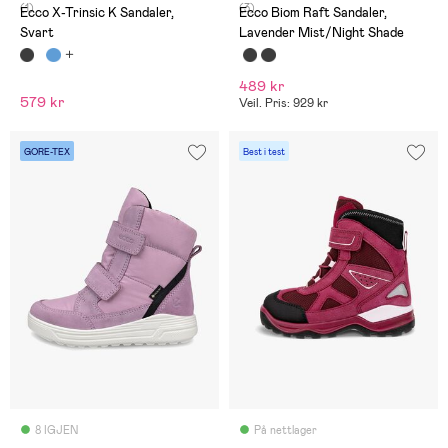
(1)
(3)
Ecco X-Trinsic K Sandaler,
Ecco Biom Raft Sandaler,
Svart
Lavender Mist/Night Shade
489 kr
579 kr
Veil. Pris: 929 kr
GORE-TEX
Best i test
8 IGJEN
På nettlager