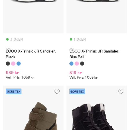
3 IGJEN
1 IGJEN
(0)
(0)
ECCO X-Trinsic JR Sandaler,
ECCO X-Trinsic JR Sandaler,
Black
Blue Bell
689 kr
819 kr
Veil. Pris: 1 059 kr
Veil. Pris: 1 059 kr
GORE-TEX
GORE-TEX