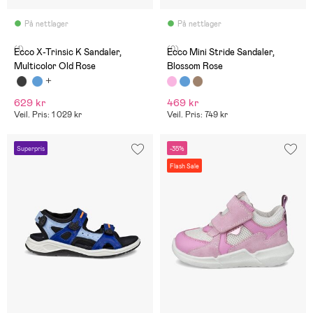
På nettlager
På nettlager
(1)
(0)
Ecco X-Trinsic K Sandaler,
Ecco Mini Stride Sandaler,
Multicolor Old Rose
Blossom Rose
629 kr
469 kr
Veil. Pris: 1 029 kr
Veil. Pris: 749 kr
Superpris
-35%
Flash Sale