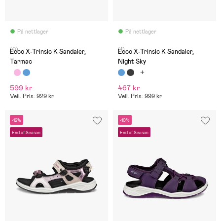
På nettlager
På nettlager
(0)
(1)
Ecco X-Trinsic K Sandaler,
Ecco X-Trinsic K Sandaler,
Tarmac
Night Sky
599 kr
467 kr
Veil. Pris: 929 kr
Veil. Pris: 999 kr
-12%
-10%
End of Season
End of Season