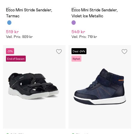
(3)
(7)
Ecco Mini Stride Sandaler,
Ecco Mini Stride Sandaler,
Tarmac
Violet Ice Metallic
519 kr
549 kr
Veil. Pris: 929 kr
Veil. Pris: 719 kr
-31%
Deal -24%
End of Season
Nyhet