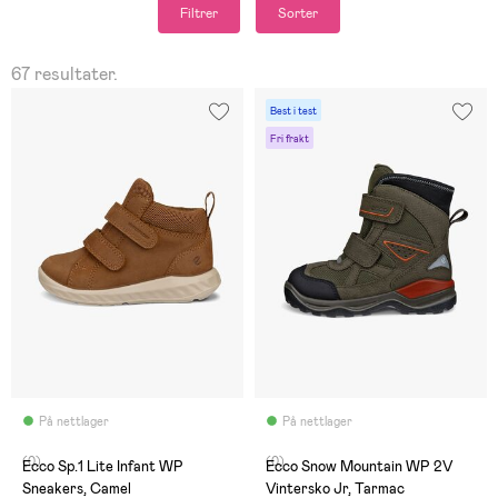
Filtrer
Sorter
67 resultater.
Best i test
Fri frakt
På nettlager
På nettlager
(0)
(0)
Ecco Sp.1 Lite Infant WP
Ecco Snow Mountain WP 2V
Sneakers, Camel
Vintersko Jr, Tarmac