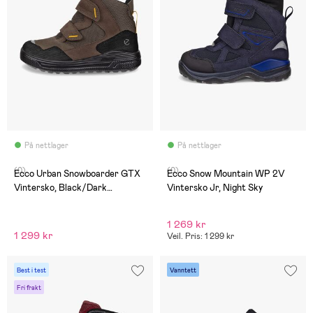
På nettlager
På nettlager
(0)
(0)
Ecco Urban Snowboarder GTX
Ecco Snow Mountain WP 2V
Vintersko, Black/Dark
Vintersko Jr, Night Sky
Clay/Dark Clay
1 269 kr
1 299 kr
Veil. Pris: 1 299 kr
Best i test
Vanntett
Fri frakt