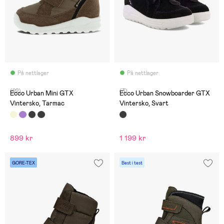
På nettlager
På nettlager
(22)
(3)
Ecco Urban Mini GTX
Ecco Urban Snowboarder GTX
Vintersko, Tarmac
Vintersko, Svart
899 kr
1 199 kr
GORE-TEX
Best i test