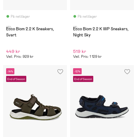
På nettlager
På nettlager
(0)
(1)
Ecco Biom 2.2 K Sneakers,
Ecco Biom 2.2 K WP Sneakers,
Svart
Night Sky
449 kr
519 kr
Veil. Pris: 929 kr
Veil. Pris: 1 129 kr
-14%
-10%
End of Season
End of Season