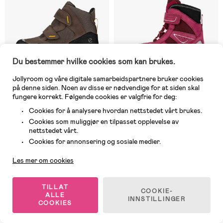
Du bestemmer hvilke cookies som kan brukes.
Jollyroom og våre digitale samarbeidspartnere bruker cookies
på denne siden. Noen av disse er nødvendige for at siden skal
fungere korrekt. Følgende cookies er valgfrie for deg:
Cookies for å analysere hvordan nettstedet vårt brukes.
På nettlager
På nettlager
Cookies som muliggjør en tilpasset opplevelse av
nettstedet vårt.
(0)
(4)
Ecco Urban Snowboarder GTX
Ecco Snow Mountain WP 1V
Kundeservice
Cookies for annonsering og sosiale medier.
Vintersko, Dark Clay
Vintersko Jr, Black/Red
Plum/Dark Ruby
Les mer om cookies
1 049 kr
1 299 kr
Veil. Pris: 1 199 kr
TILLAT
COOKIE-
ALLE
INNSTILLINGER
COOKIES
1
/
2