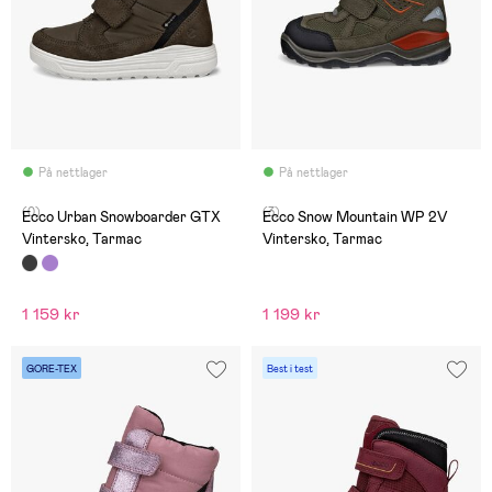
På nettlager
På nettlager
(0)
(3)
Ecco Urban Snowboarder GTX
Ecco Snow Mountain WP 2V
Vintersko, Tarmac
Vintersko, Tarmac
1 159 kr
1 199 kr
GORE-TEX
Best i test