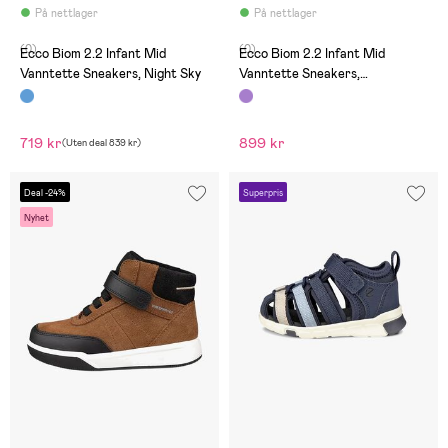
På nettlager
På nettlager
(0)
(0)
Ecco Biom 2.2 Infant Mid
Ecco Biom 2.2 Infant Mid
Vanntette Sneakers, Night Sky
Vanntette Sneakers,
Mauve/Night Shade Barolo
719 kr
899 kr
(
Uten deal
839 kr
)
Deal -24%
Superpris
Nyhet