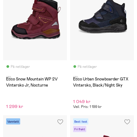
På nettlager
På nettlager
(0)
(0)
Ecco Snow Mountain WP 2V
Ecco Urban Snowboarder GTX
Vintersko Jr, Nocturne
Vintersko, Black/Night Sky
1 049 kr
1 299 kr
Veil. Pris: 1 199 kr
Vanntett
Best i test
Fri frakt