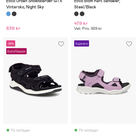
Ecco Urban Snowboarder GTX
Ecco Biom Raft Sandaler,
Vintersko, Night Sky
Steel/Black
479 kr
839 kr
Veil. Pris: 929 kr
-25%
Superpris
End of Season
På nettlager
På nettlager