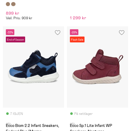
899 kr
1 299 kr
Veil. Pris: 909 kr
-33%
-29%
End of Season
Flash Sale
7 IGJEN
På nettlager
(0)
(0)
Ecco Biom 2.2 Infant Sneakers,
Ecco Sp.1 Lite Infant WP