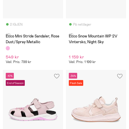
2 IGJEN
På nettlager
(0)
(3)
Ecco Mini Stride Sandaler, Rose
Ecco Snow Mountain WP 2V
Dust/Spray Metallic
Vintersko, Night Sky
549 kr
1 159 kr
Veil. Pris: 799 kr
Veil. Pris: 1 199 kr
-10%
-34%
End of Season
Flash Sale