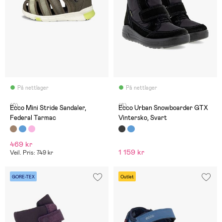
På nettlager
På nettlager
(0)
(6)
Ecco Mini Stride Sandaler,
Ecco Urban Snowboarder GTX
Federal Tarmac
Vintersko, Svart
469 kr
1 159 kr
Veil. Pris: 749 kr
GORE-TEX
Outlet