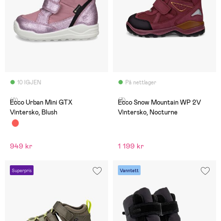
10 IGJEN
På nettlager
(0)
(3)
Ecco Urban Mini GTX
Ecco Snow Mountain WP 2V
Vintersko, Blush
Vintersko, Nocturne
949 kr
1 199 kr
Superpris
Vanntett