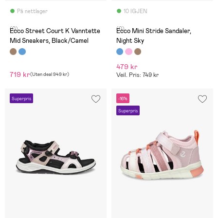
På nettlager
10 IGJEN
(0)
(0)
Ecco Street Court K Vanntette
Ecco Mini Stride Sandaler,
Mid Sneakers, Black/Camel
Night Sky
479 kr
719 kr
(
Uten deal
949 kr
)
Veil. Pris: 749 kr
Superpris
-16%
Superpris