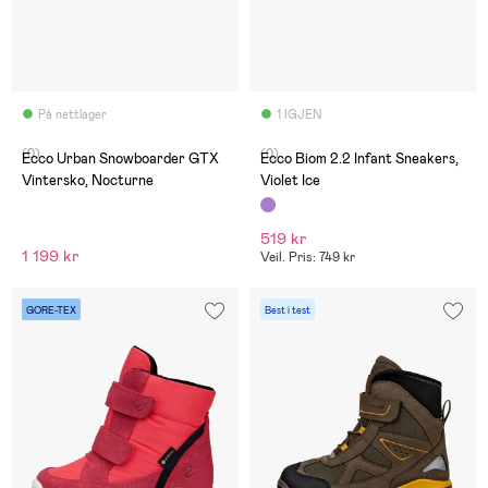
På nettlager
1 IGJEN
(0)
(0)
Ecco Urban Snowboarder GTX
Ecco Biom 2.2 Infant Sneakers,
Vintersko, Nocturne
Violet Ice
519 kr
1 199 kr
Veil. Pris: 749 kr
GORE-TEX
Best i test