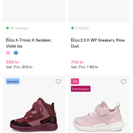
På nettlager
9 IGJEN
(0)
(1)
Ecco X-Trinsic K Sandaler,
Ecco 2.2 K WP Sneakers, Rose
Violet Ice
Dust
599 kr
749 kr
Veil. Pris: 909 kr
Veil. Pris: 1 169 kr
Vanntett
-13%
End of Season