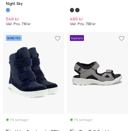
Night Sky
549 kr
489 kr
Veil. Pris: 719 kr
Veil. Pris: 799 kr
GORE-TEX
Superpris
På nettlager
På nettlager
(6)
(3)