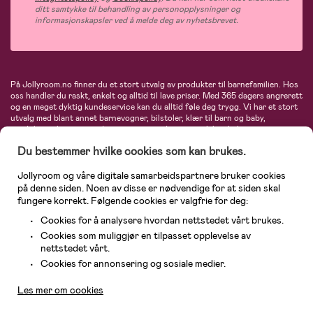
ditt samtykke til behandling av personopplysninger og
informasjonskapsler ved å melde deg av nyhetsbrevet.
På Jollyroom.no finner du et stort utvalg av produkter til barnefamilien. Hos
oss handler du raskt, enkelt og alltid til lave priser. Med 365 dagers angrerett
og en meget dyktig kundeservice kan du alltid føle deg trygg. Vi har et stort
utvalg med blant annet barnevogner, bilstoler, klær til barn og baby,
produkter til mor, mengder av inspirerende interiør, leker, babyustyr og mye
mye mer. Vi tilbyr produkter fra velkjente merker som blant annet Britax,
Du bestemmer hvilke cookies som kan brukes.
Maxi-Cosi, Baby Jogger, BabyBjörn, Didriksons, KidKraft, Ergobaby, Philips
Avent, Neonate, Cybex, LEGO og mange flere. Velkommen inn til nordens
største nettbutikk for barn og baby!
Jollyroom og våre digitale samarbeidspartnere bruker cookies
på denne siden. Noen av disse er nødvendige for at siden skal
fungere korrekt. Følgende cookies er valgfrie for deg:
Cookies for å analysere hvordan nettstedet vårt brukes.
Cookies som muliggjør en tilpasset opplevelse av
nettstedet vårt.
Kundeservice
Cookies for annonsering og sosiale medier.
Les mer om cookies
© 2026 Jollyroom AS. Alle rettigheter reservert.