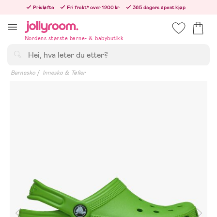
Hoppa
Prisløfte
Fri frakt* over 1200 kr
365 dagers åpent kjøp
till
Bestill i dag, så sender vi rett etter helligedagen
innehållet
Nordens største barne- & babybutikk
Søk
Barnesko
Innesko & Tøfler