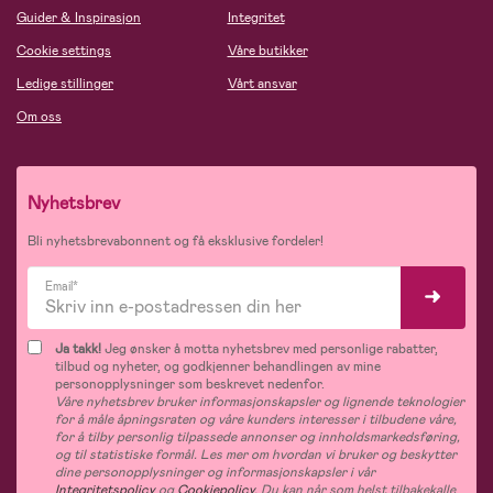
Guider & Inspirasjon
Integritet
Cookie settings
Våre butikker
Ledige stillinger
Vårt ansvar
Om oss
Nyhetsbrev
Bli nyhetsbrevabonnent og få eksklusive fordeler!
Email*
Ja takk!
Jeg ønsker å motta nyhetsbrev med personlige rabatter,
tilbud og nyheter, og godkjenner behandlingen av mine
personopplysninger som beskrevet nedenfor.
Våre nyhetsbrev bruker informasjonskapsler og lignende teknologier
for å måle åpningsraten og våre kunders interesser i tilbudene våre,
for å tilby personlig tilpassede annonser og innholdsmarkedsføring,
og til statistiske formål. Les mer om hvordan vi bruker og beskytter
dine personopplysninger og informasjonskapsler i vår
Integritetspolicy
og
Cookiepolicy
. Du kan når som helst tilbakekalle