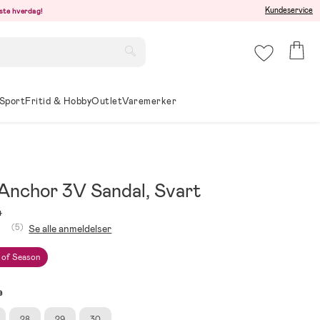
Kundeservice
este hverdag!
Sport
Fritid & Hobby
Outlet
Varemerker
 Anchor 3V Sandal, Svart
4
(5)
Se alle anmeldelser
 of Season
e
28
29
30