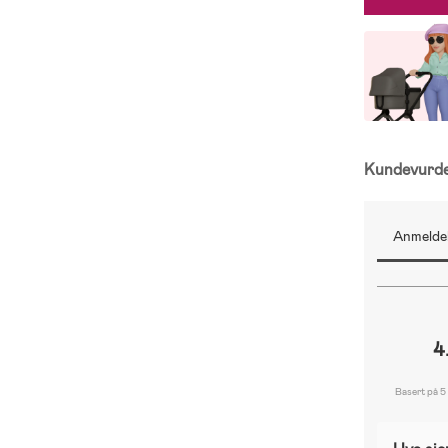
Kundevurd
Anmeldel
4
Basert på 5