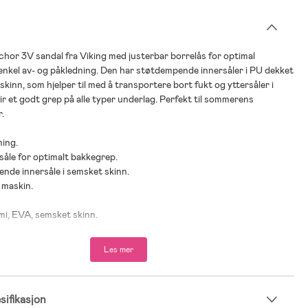
chor 3V sandal fra Viking med justerbar borrelås for optimal
nkel av- og påkledning. Den har støtdempende innersåler i PU dekket
kinn, som hjelper til med å transportere bort fukt og yttersåler i
r et godt grep på alle typer underlag. Perfekt til sommerens
.
ning.
såle for optimalt bakkegrep.
ende innersåle i semsket skinn.
i maskin.
mmi, EVA, semsket skinn.
Les mer
ifikasjon