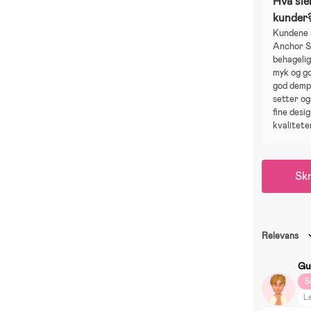
Hva sie
kunder
Kundene 
Anchor Sa
behagelig
myk og go
god demp
setter og
fine desi
kvalitete
Skr
Relevans
Gu
S
Le