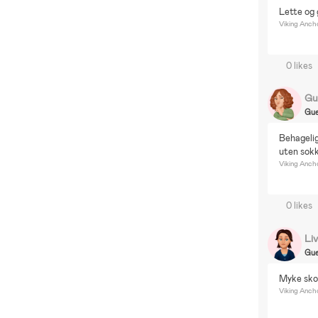
M
Lette og 
P
Viking Ancho
B
D
0 likes
B
Gu
Gue
Behagelig
uten sokk
Viking Ancho
0 likes
Li
Gue
Myke sko 
Viking Ancho