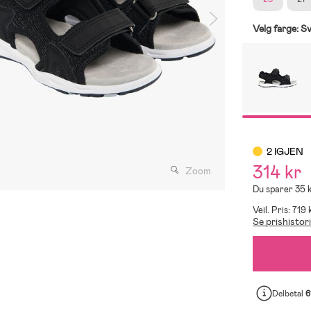
Velg farge:
Sv
2 IGJEN
314 kr
Zoom
Du sparer 35 
Veil. Pris: 719 
Se prishistor
Delbetal
6