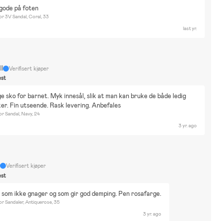
at og drikke
Hjem og hage
Trening
Innredning
Barbie
Minecraft
gode på foten
aw Patrol
Paddington
Pippi Långstrump
Roblox
Super Mario
Vaiana
r 3V Sandal, Coral, 33
aby Shark
Harry Potter
Hello Kitty
My little pony
Sykle
last yr.
ukker & Kosedyr
Puslespill
Rollespill
Tegning & Hobby
Vannlek
yggesett & LEGO
Tre hjul Britax tror jeg
ll
Verifisert kjøper
st
e sko for barnet. Myk innesål, slik at man kan bruke de både ledig 
er. Fin utseende. Rask levering. Anbefales
r Sandal, Navy, 24
3 yr. ago
v
Verifisert kjøper
st
som ikke gnager og som gir god demping. Pen rosafarge.
r Sandaler, Antiquerose, 35
3 yr. ago