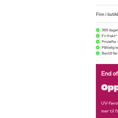
Finn i butik
365 dager
Fri frakt*
Prisløfte 
Pålitelig 
Bestill f
End o
Opp
UV-favor
mer til 