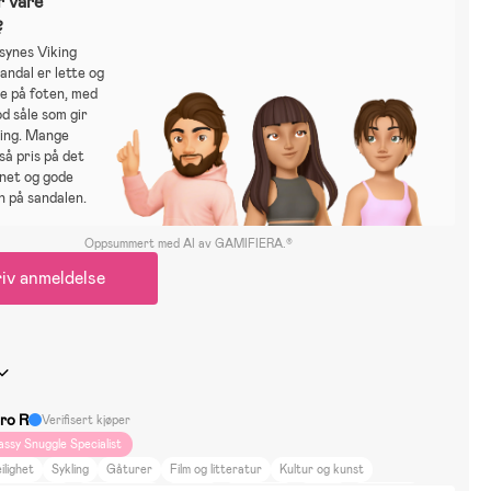
r våre
?
synes Viking
ndal er lette og
e på foten, med
d såle som gir
ing. Mange
så pris på det
gnet og gode
n på sandalen.
Oppsummert med AI av GAMIFIERA.®
iv anmeldelse
ro R
Verifisert kjøper
assy Snuggle Specialist
ilighet
Sykling
Gåturer
Film og litteratur
Kultur og kunst