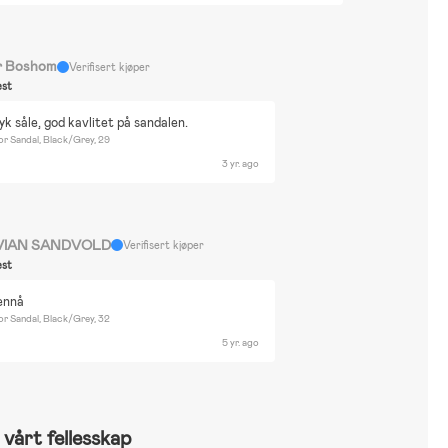
r Boshom
Verifisert kjøper
st
k såle, god kavlitet på sandalen.
or Sandal, Black/Grey, 29
3 yr. ago
VIAN SANDVOLD
Verifisert kjøper
st
 ennå
or Sandal, Black/Grey, 32
5 yr. ago
vårt fellesskap