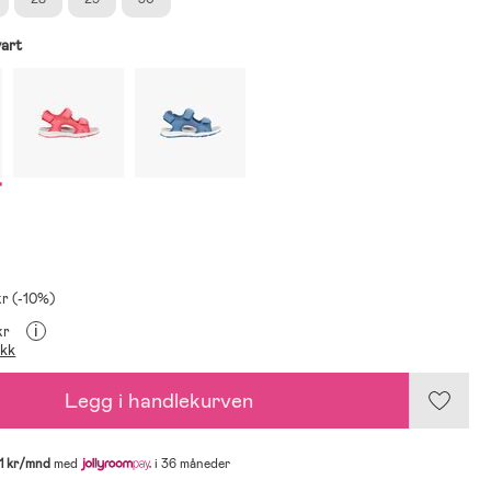
art
kr (-10%)
i
kr
ikk
Legg i handlekurven
1 kr/mnd
med
i 36 måneder