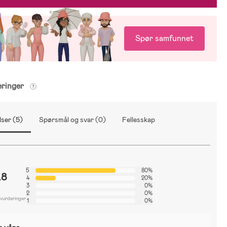
Spør samfunnet
eringer
ser (5)
Spørsmål og svar (0)
Fellesskap
5
80%
.8
4
20%
3
0%
2
0%
 vurderinger
1
0%