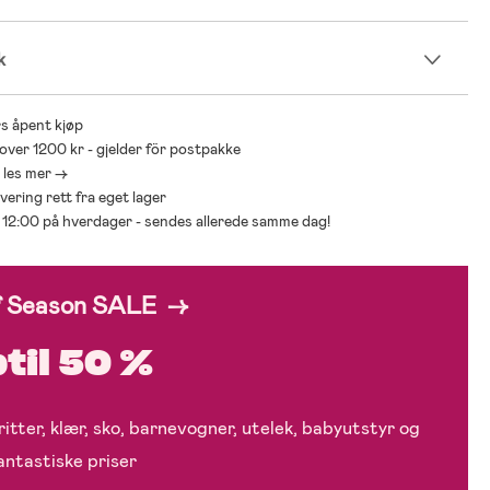
k
s åpent kjøp
 over 1200 kr - gjelder för postpakke
- les mer ->
levering rett fra eget lager
ør 12:00 på hverdager - sendes allerede samme dag!
f Season SALE →
til 50 %
itter, klær, sko, barnevogner, utelek, babyutstyr og
fantastiske priser