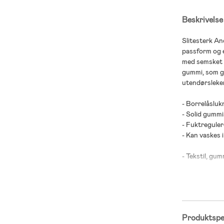
Beskrivelse
Slitesterk An
passform og e
med semsket s
gummi, som gi
utendørsleker
- Borrelåsluk
- Solid gummi
- Fuktreguler
- Kan vaskes 
- Tekstil, gu
Produktspes