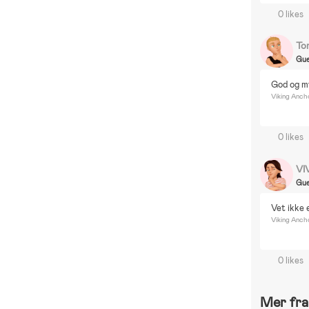
0 likes
To
Gue
God og my
Viking Anch
0 likes
VI
Gue
Vet ikke
Viking Anch
0 likes
Mer fra 