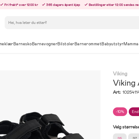
Fri frakt* over 1200 kr
365 dagers åpent kjøp
Bestillinger etter 12:00 sendes n
Søk
neklær
Barnesko
Barnevogner
Bilstoler
Barnerommet
Babyutstyr
Mamma
Viking
Viking
Art:
1025411
-10%
End
Velg størrels
25
27