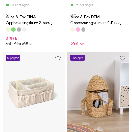
På nettlager
På nettlager
(4)
(17)
Alice & Fox DINA
Alice & Fox DEMI
Oppbevaringskurv 2-pack,
Oppbevaringskurver 2-Pakk,
Beige
Beige Linen
329 kr
399 kr
Veil. Pris: 549 kr
Superpris
Superpris