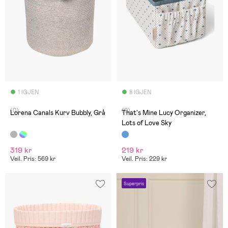
1 IGJEN
8 IGJEN
(0)
(0)
Lorena Canals Kurv Bubbly, Grå
That's Mine Lucy Organizer,
Lots of Love Sky
319 kr
219 kr
Veil. Pris: 569 kr
Veil. Pris: 229 kr
Superpris