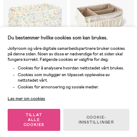
Du bestemmer hvilke cookies som kan brukes.
Jollyroom og våre digitale samarbeidspartnere bruker cookies
på denne siden. Noen av disse er nødvendige for at siden skal
fungere korrekt. Følgende cookies er valgfrie for deg:
Cookies for å analysere hvordan nettstedet vårt brukes.
5 IGJEN
På nettlager
Cookies som muliggjør en tilpasset opplevelse av
(0)
(0)
nettstedet vårt.
Little Dutch Forest Wonders
That's Mine Lily Organizer,
Kundeservice
Oppbevaringskurv L, Multi
Light Creme
Cookies for annonsering og sosiale medier.
Les mer om cookies
249 kr
323 kr
Veil. Pris: 349 kr
TILLAT
COOKIE-
ALLE
INNSTILLINGER
Siste sjanse
COOKIES