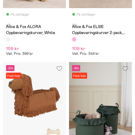
På nettlager
På nettlager
(0)
(6)
Alice & Fox ALORA
Alice & Fox ELSIE
Oppbevaringskurver, White
Oppbevaringskurver 2-pack,
Rosa
159 kr
109 kr
Veil. Pris: 399 kr
Veil. Pris: 349 kr
-10%
-15%
Flash Sale
Flash Sale