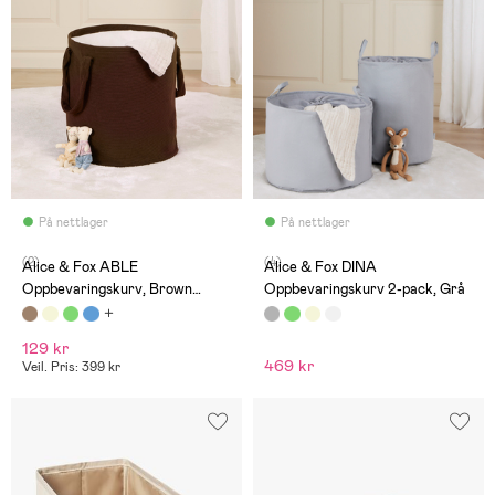
På nettlager
På nettlager
(2)
(4)
Alice & Fox ABLE
Alice & Fox DINA
Oppbevaringskurv, Brown
Oppbevaringskurv 2-pack, Grå
Manchester
129 kr
469 kr
Veil. Pris: 399 kr