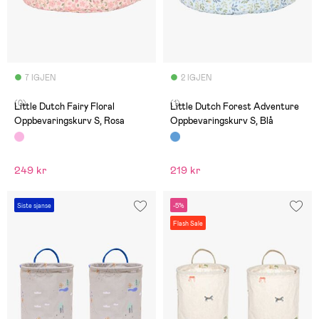
7 IGJEN
2 IGJEN
(0)
(1)
Little Dutch Fairy Floral
Little Dutch Forest Adventure
Oppbevaringskurv S, Rosa
Oppbevaringskurv S, Blå
249 kr
219 kr
Siste sjanse
-5%
Flash Sale