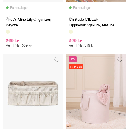
På nettlager
På nettlager
(0)
(0)
That's Mine Lily Organizer,
Minitude MILLER
Peyote
Oppbevaringskurv, Nature
269 kr
329 kr
Veil. Pris: 309 kr
Veil. Pris: 579 kr
-18%
Flash Sale