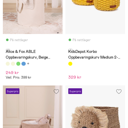
På nettlager
På nettlager
(2)
(7)
Alice & Fox ABLE
KidsDepot Korbo
Oppbevaringskurv, Beige
Oppbevaringskurv Medium 2-
Manchester
pack, Gul
249 kr
329 kr
Veil. Pris: 399 kr
Superpris
Superpris