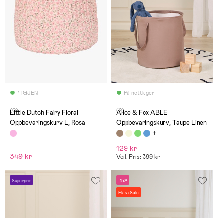
7 IGJEN
På nettlager
(0)
(2)
Little Dutch Fairy Floral
Alice & Fox ABLE
Oppbevaringskurv L, Rosa
Oppbevaringskurv, Taupe Linen
129 kr
349 kr
Veil. Pris: 399 kr
Superpris
-15%
Flash Sale