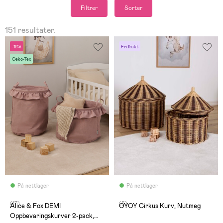
Filtrer
Sorter
151 resultater.
-18%
Fri frakt
Oeko-Tex
På nettlager
På nettlager
(17)
(5)
Alice & Fox DEMI
OYOY Cirkus Kurv, Nutmeg
Oppbevaringskurver 2-pack,