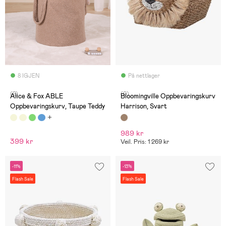
8 IGJEN
På nettlager
(2)
(0)
Alice & Fox ABLE
Bloomingville Oppbevaringskurv
Oppbevaringskurv, Taupe Teddy
Harrison, Svart
989 kr
399 kr
Veil. Pris: 1 269 kr
-11%
-13%
Flash Sale
Flash Sale