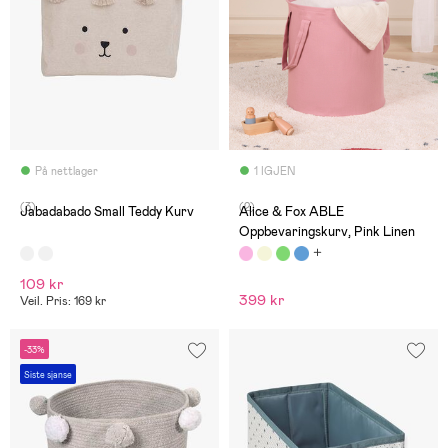
På nettlager
1 IGJEN
(3)
(2)
Jabadabado Small Teddy Kurv
Alice & Fox ABLE
Oppbevaringskurv, Pink Linen
109 kr
399 kr
Veil. Pris: 169 kr
-33%
Siste sjanse