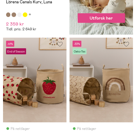
(1)
Lorena Canals Kurv, Luna
2 359 kr
Tidl. pris: 2 649 kr
-41%
-33%
End of Season
Oeko-Tex
På nettlager
På nettlager