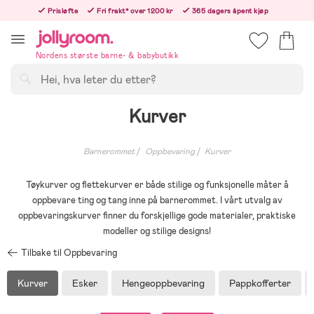
Hoppa
Prisløfte
Fri frakt* over 1200 kr
365 dagers åpent kjøp
till
Bestill i dag, så sender vi rett etter helligedagen
innehållet
Nordens største barne- & babybutikk
Søk
Kurver
Barnerommet
Oppbevaring
Kurver
Tøykurver og flettekurver er både stilige og funksjonelle måter å
oppbevare ting og tang inne på barnerommet. I vårt utvalg av
oppbevaringskurver finner du forskjellige gode materialer, praktiske
modeller og stilige designs!
Tilbake til Oppbevaring
Kurver
Esker
Hengeoppbevaring
Pappkofferter