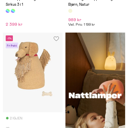
Sirkus 3 i 1
Bjørn, Natur
989 kr
2 399 kr
Veil. Pris: 1 199 kr
-11%
Fri frakt
2 IGJEN