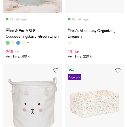
På nettlager
På nettlager
(2)
(1)
Alice & Fox ABLE
That's Mine Lucy Organizer,
Oppbevaringskurv, Green Linen
Dreamily
269 kr
161 kr
Veil. Pris: 399 kr
Veil. Pris: 229 kr
Øko
Superpris