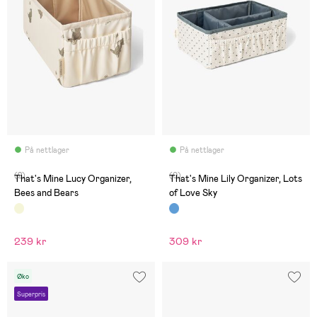
På nettlager
På nettlager
(2)
(0)
That's Mine Lucy Organizer,
That's Mine Lily Organizer, Lots
Bees and Bears
of Love Sky
239 kr
309 kr
Øko
Superpris