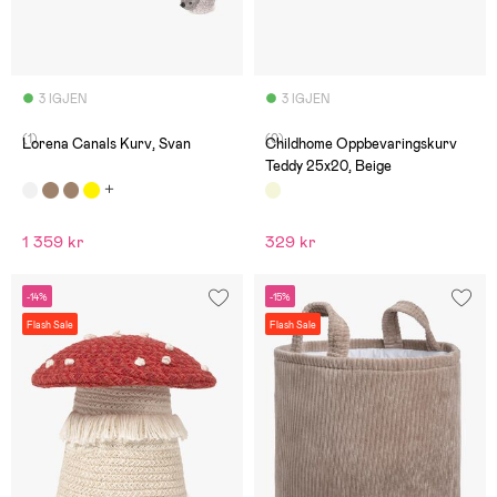
3 IGJEN
3 IGJEN
(1)
(0)
Lorena Canals Kurv, Svan
Childhome Oppbevaringskurv
Teddy 25x20, Beige
1 359 kr
329 kr
-14%
-15%
Flash Sale
Flash Sale