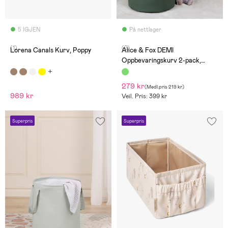
5 IGJEN
På nettlager
(1)
(2)
Lorena Canals Kurv, Poppy
Alice & Fox DEMI
Oppbevaringskurv 2-pack,
Dusty Green
279 kr
(
Medl.pris
219 kr
)
989 kr
Veil. Pris: 399 kr
Superpris
Superpris