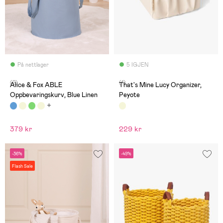
På nettlager
5 IGJEN
(2)
(1)
Alice & Fox ABLE
That's Mine Lucy Organizer,
Oppbevaringskurv, Blue Linen
Peyote
379 kr
229 kr
-36%
-49%
Flash Sale