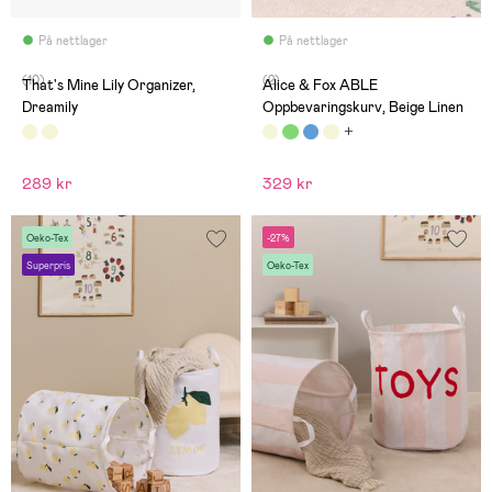
På nettlager
På nettlager
(10)
(2)
That's Mine Lily Organizer,
Alice & Fox ABLE
Dreamily
Oppbevaringskurv, Beige Linen
289 kr
329 kr
Oeko-Tex
-27%
Superpris
Oeko-Tex