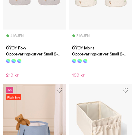
4 IGJEN
3 IGJEN
(0)
(0)
OYOY Foxy
OYOY Moira
Oppbevaringskurver Small 2-
Oppbevaringskurver Small 2-
Pakk
Pakk
219 kr
199 kr
-5%
Flash Sale