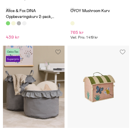
(4)
(1)
Alice & Fox DINA
OYOY Mushroom Kurv
Oppbevaringskurv 2-pack,
Dusty Green
765 kr
439 kr
Veil. Pris: 1 419 kr
Oeko-Tex
Superpris