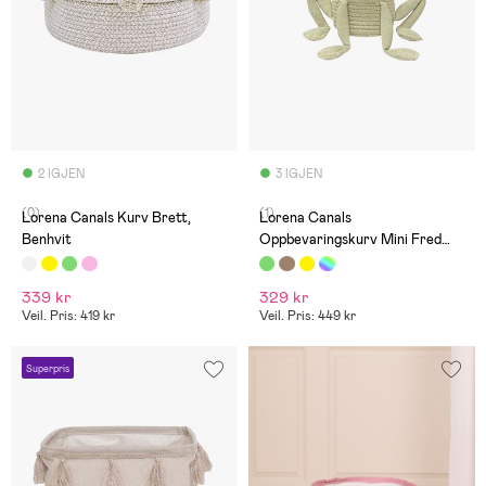
2 IGJEN
3 IGJEN
(0)
(1)
Lorena Canals Kurv Brett,
Lorena Canals
Benhvit
Oppbevaringskurv Mini Fred
the Frog
339 kr
329 kr
Veil. Pris: 419 kr
Veil. Pris: 449 kr
Superpris