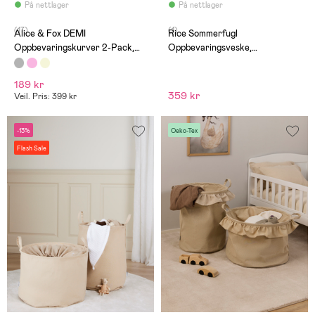
På nettlager
På nettlager
(17)
(1)
Alice & Fox DEMI
Rice Sommerfugl
Oppbevaringskurver 2-Pack,
Oppbevaringsveske,
Grå
Rosa/Grønn
189 kr
359 kr
Veil. Pris: 399 kr
-13%
Oeko-Tex
Flash Sale