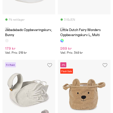
På nettlager
3 IGJEN
(9)
(0)
Jabadabado Oppbevaringskurv,
Little Dutch Fairy Wonders
Bunny
Oppbevaringskurv L, Multi
179 kr
269 kr
Veil. Pris: 219 kr
Veil. Pris: 349 kr
Fri frakt
-6%
Flash Sale