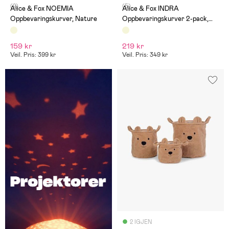
(2)
(5)
Alice & Fox NOEMIA
Alice & Fox INDRA
Oppbevaringskurver, Nature
Oppbevaringskurver 2-pack,
Nature
159 kr
219 kr
Veil. Pris: 399 kr
Veil. Pris: 349 kr
2 IGJEN