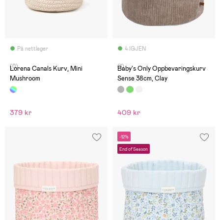
På nettlager
4 IGJEN
(0)
(1)
Lorena Canals Kurv, Mini
Baby's Only Oppbevaringskurv
Mushroom
Sense 38cm, Clay
379 kr
409 kr
-12%
End of Season