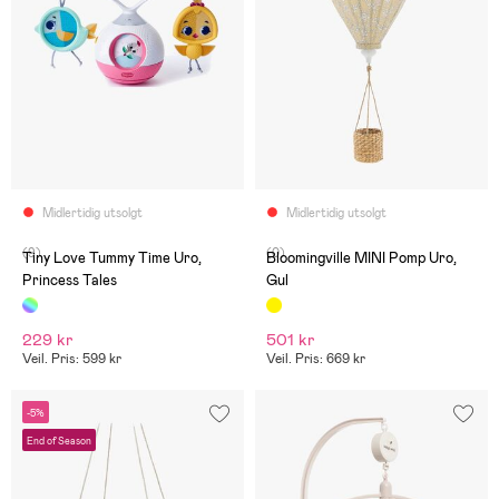
Midlertidig utsolgt
Midlertidig utsolgt
(9)
(0)
Tiny Love Tummy Time Uro,
Bloomingville MINI Pomp Uro,
Princess Tales
Gul
229 kr
501 kr
Veil. Pris: 599 kr
Veil. Pris: 669 kr
-5%
End of Season