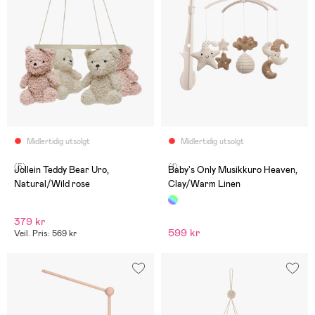
Midlertidig utsolgt
Midlertidig utsolgt
(5)
(1)
Jollein Teddy Bear Uro,
Baby's Only Musikkuro Heaven,
Natural/Wild rose
Clay/Warm Linen
379 kr
599 kr
Veil. Pris: 569 kr