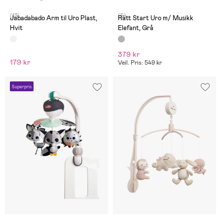
(13)
(5)
Jabadabado Arm til Uro Plast,
Rätt Start Uro m/ Musikk
Hvit
Elefant, Grå
379 kr
179 kr
Veil. Pris: 549 kr
Superpris