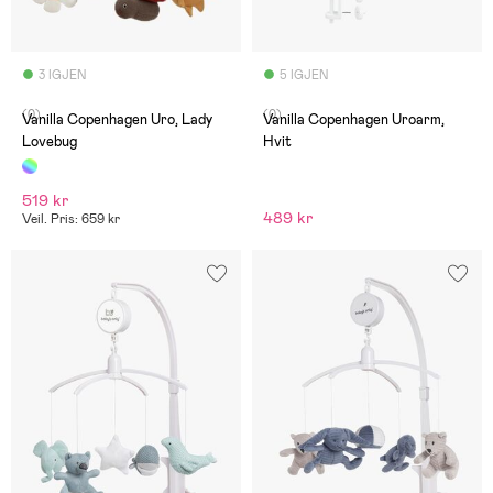
3 IGJEN
5 IGJEN
(0)
(0)
Vanilla Copenhagen Uro, Lady
Vanilla Copenhagen Uroarm,
Lovebug
Hvit
519 kr
489 kr
Veil. Pris: 659 kr