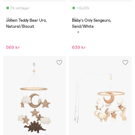
På nettlager
1 IGJEN
(5)
(0)
Jollein Teddy Bear Uro,
Baby's Only Sengeuro,
Natural/Biscuit
Sand/White
569 kr
639 kr