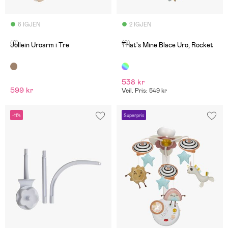
6 IGJEN
2 IGJEN
(0)
(0)
Jollein Uroarm i Tre
That's Mine Blace Uro, Rocket
538 kr
599 kr
Veil. Pris: 549 kr
-11%
Superpris