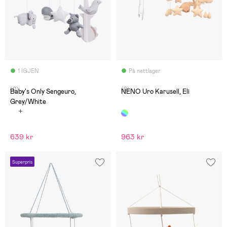
1 IGJEN
På nettlager
(0)
(0)
Baby's Only Sengeuro,
NENO Uro Karusell, Eli
Grey/White
639 kr
963 kr
Superpris