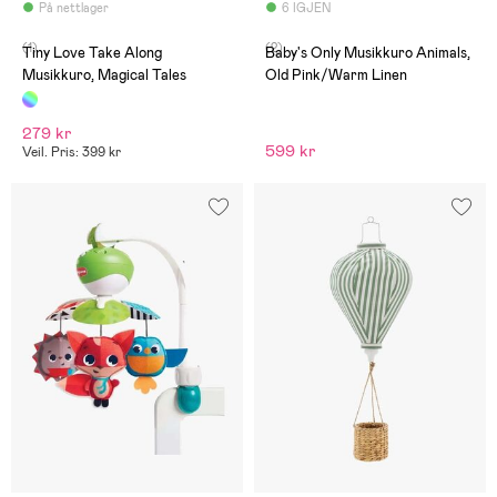
På nettlager
6 IGJEN
(1)
(2)
Tiny Love Take Along
Baby's Only Musikkuro Animals,
Musikkuro, Magical Tales
Old Pink/Warm Linen
279 kr
599 kr
Veil. Pris: 399 kr