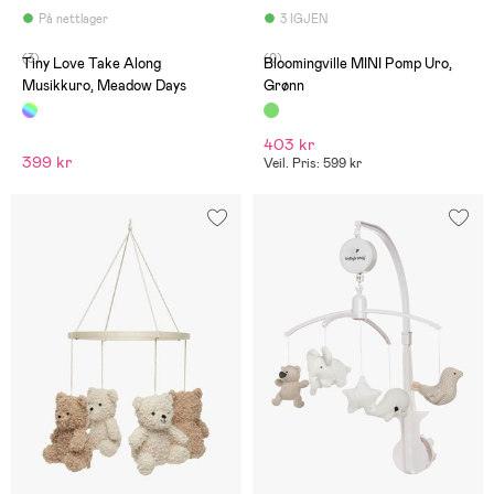
På nettlager
3 IGJEN
(3)
(0)
Tiny Love Take Along
Bloomingville MINI Pomp Uro,
Musikkuro, Meadow Days
Grønn
403 kr
399 kr
Veil. Pris: 599 kr