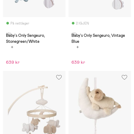
På nettlager
2 IGJEN
(0)
(0)
Baby's Only Sengeuro,
Baby's Only Sengeuro, Vintage
Stonegreen/White
Blue
639 kr
639 kr