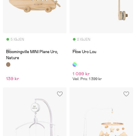
5 IGJEN
2 IGJEN
(0)
(1)
Bloomingville MINI Plane Uro,
Flow Uro Lou
Nature
1 099 kr
139 kr
Veil. Pris: 1 399 kr