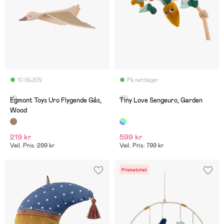
10 IGJEN
På nettlager
(1)
(0)
Egmont Toys Uro Flygende Gås,
Tiny Love Sengeuro, Garden
Wood
219 kr
599 kr
Veil. Pris: 299 kr
Veil. Pris: 799 kr
Prismatchet