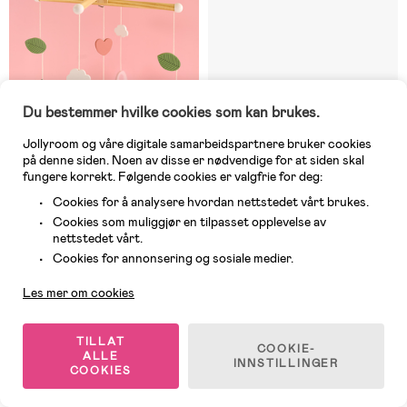
Du bestemmer hvilke cookies som kan brukes.
Jollyroom og våre digitale samarbeidspartnere bruker cookies
på denne siden. Noen av disse er nødvendige for at siden skal
fungere korrekt. Følgende cookies er valgfrie for deg:
Cookies for å analysere hvordan nettstedet vårt brukes.
Midlertidig utsolgt
Midlertidig utsolgt
Cookies som muliggjør en tilpasset opplevelse av
(0)
(2)
nettstedet vårt.
Jabadabado Uro i Tre, Bunny
Bloomingville MINI Dolly
Kundeservice
Sengeuro
Cookies for annonsering og sosiale medier.
Les mer om cookies
539 kr
319 kr
Veil. Pris: 659 kr
TILLAT
COOKIE-
ALLE
INNSTILLINGER
COOKIES
1
/
2