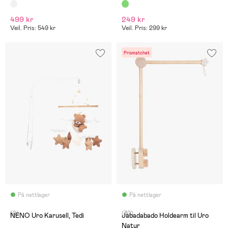
499 kr
249 kr
Veil. Pris: 549 kr
Veil. Pris: 299 kr
Prismatchet
På nettlager
På nettlager
(0)
(30)
NENO Uro Karusell, Tedi
Jabadabado Holdearm til Uro
Natur