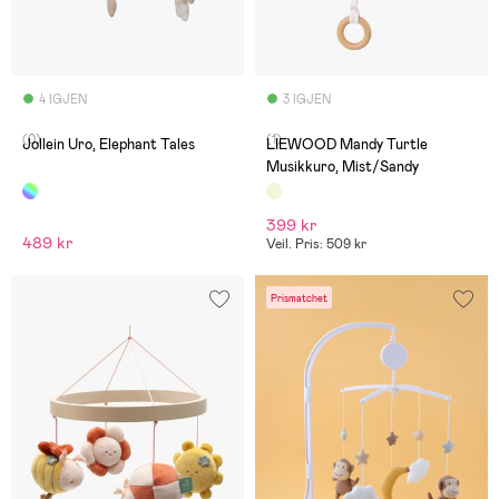
4 IGJEN
3 IGJEN
(0)
(1)
Jollein Uro, Elephant Tales
LIEWOOD Mandy Turtle
Musikkuro, Mist/Sandy
399 kr
489 kr
Veil. Pris: 509 kr
Prismatchet