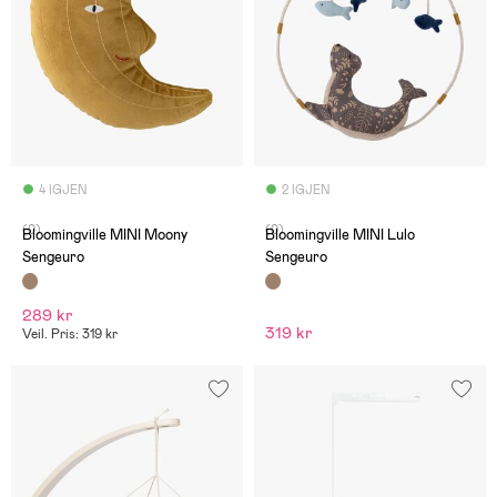
4 IGJEN
2 IGJEN
(0)
(0)
Bloomingville MINI Moony
Bloomingville MINI Lulo
Sengeuro
Sengeuro
289 kr
319 kr
Veil. Pris: 319 kr