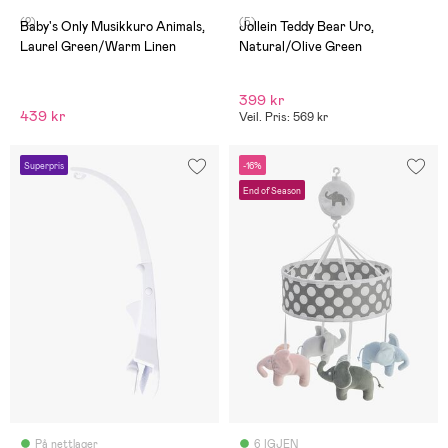
(2)
(5)
Baby's Only Musikkuro Animals,
Jollein Teddy Bear Uro,
Laurel Green/Warm Linen
Natural/Olive Green
399 kr
439 kr
Veil. Pris: 569 kr
Superpris
-16%
End of Season
På nettlager
6 IGJEN