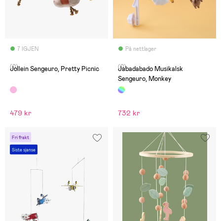
7 IGJEN
På nettlager
(0)
(0)
Jollein Sengeuro, Pretty Picnic
Jabadabado Musikalsk
Sengeuro, Monkey
479 kr
732 kr
Fri frakt
Siste sjanse