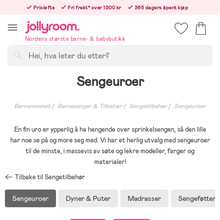
Hoppa
Prisløfte
Fri frakt* over 1200 kr
365 dagers åpent kjøp
till
Bestill i dag, så sender vi rett etter helligedagen
innehållet
Nordens største barne- & babybutikk
Søk
Sengeuroer
Barnerommet
Barnesenger & Tilbehør
Sengetilbehør
Sengeuroer
En fin uro er ypperlig å ha hengende over sprinkelsengen, så den lille
har noe se på og more seg med. Vi har et herlig utvalg med sengeuroer
til de minste, i massevis av søte og lekre modeller, farger og
materialer!
Tilbake til Sengetilbehør
Sengeuroer
Dyner & Puter
Madrasser
Sengeføtter 