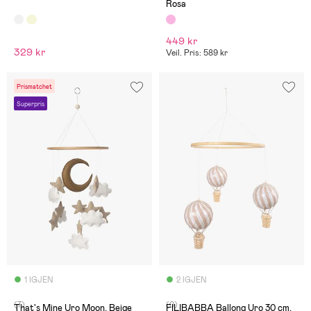
Rosa
449 kr
329 kr
Veil. Pris: 589 kr
Prismatchet
Superpris
1 IGJEN
2 IGJEN
(7)
(0)
That's Mine Uro Moon, Beige
FILIBABBA Ballong Uro 30 cm,