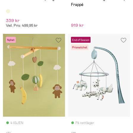
Frappé
339 kr
919 kr
Veil. Pris: 499,95 kr
Nyhet
End of Season
Prismatchet
4 IGJEN
På nettlager