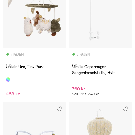
4 IGJEN
6 IGJEN
(0)
(0)
Jollein Uro, Tiny Park
Vanilla Copenhagen
Sengehimmelstativ, Hvit
769 kr
489 kr
Veil. Pris: 849 kr