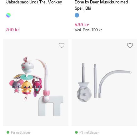
(0)
(11)
Jabadabado Uro i Tre, Monkey
Done by Deer Musikkuro med
Speil, Blå
439 kr
319 kr
Veil. Pris: 799 kr
På nettlager
På nettlager