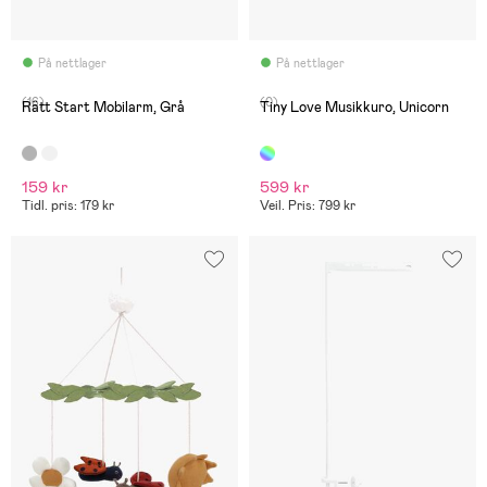
På nettlager
På nettlager
(16)
(0)
Rätt Start Mobilarm, Grå
Tiny Love Musikkuro, Unicorn
159 kr
599 kr
Tidl. pris: 179 kr
Veil. Pris: 799 kr