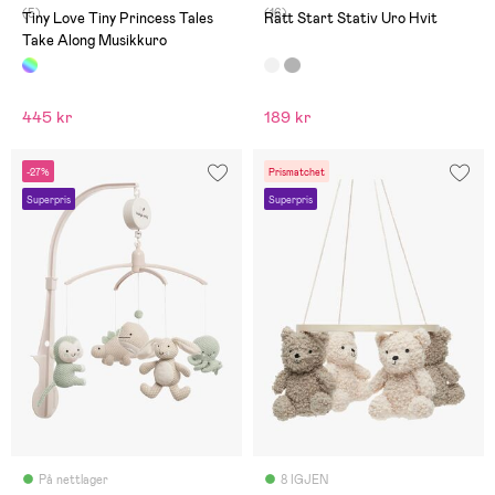
(5)
(16)
Tiny Love Tiny Princess Tales
Rätt Start Stativ Uro Hvit
Take Along Musikkuro
445 kr
189 kr
-27%
Prismatchet
Superpris
Superpris
På nettlager
8 IGJEN