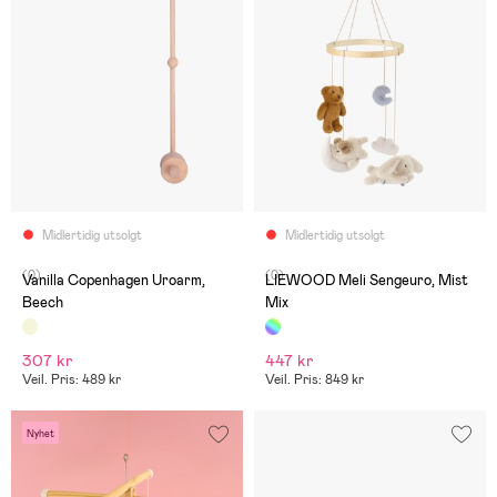
Midlertidig utsolgt
Midlertidig utsolgt
(0)
(0)
Vanilla Copenhagen Uroarm,
LIEWOOD Meli Sengeuro, Mist
Beech
Mix
307 kr
447 kr
Veil. Pris: 489 kr
Veil. Pris: 849 kr
Nyhet