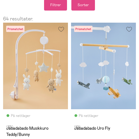
Filtrer
Sorter
64 resultater.
Prismatchet
Prismatchet
På nettlager
På nettlager
(35)
(19)
Jabadabado Musikkuro
Jabadabado Uro Fly
Teddy/Bunny