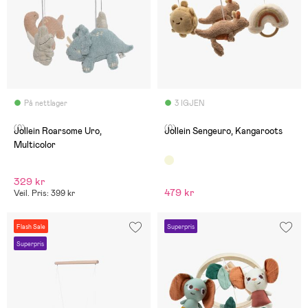
På nettlager
3 IGJEN
(0)
(0)
Jollein Roarsome Uro,
Jollein Sengeuro, Kangaroots
Multicolor
329 kr
479 kr
Veil. Pris: 399 kr
Flash Sale
Superpris
Superpris