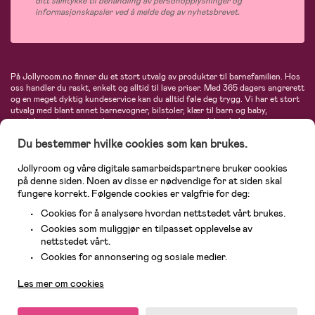
ditt samtykke til behandling av personopplysninger og
informasjonskapsler ved å melde deg av nyhetsbrevet.
På Jollyroom.no finner du et stort utvalg av produkter til barnefamilien. Hos
oss handler du raskt, enkelt og alltid til lave priser. Med 365 dagers angrerett
og en meget dyktig kundeservice kan du alltid føle deg trygg. Vi har et stort
utvalg med blant annet barnevogner, bilstoler, klær til barn og baby,
produkter til mor, mengder av inspirerende interiør, leker, babyustyr og mye
mye mer. Vi tilbyr produkter fra velkjente merker som blant annet Britax,
Du bestemmer hvilke cookies som kan brukes.
Maxi-Cosi, Baby Jogger, BabyBjörn, Didriksons, KidKraft, Ergobaby, Philips
Avent, Neonate, Cybex, LEGO og mange flere. Velkommen inn til nordens
største nettbutikk for barn og baby!
Jollyroom og våre digitale samarbeidspartnere bruker cookies
på denne siden. Noen av disse er nødvendige for at siden skal
fungere korrekt. Følgende cookies er valgfrie for deg:
Cookies for å analysere hvordan nettstedet vårt brukes.
Cookies som muliggjør en tilpasset opplevelse av
nettstedet vårt.
Kundeservice
Cookies for annonsering og sosiale medier.
Les mer om cookies
© 2026 Jollyroom AS. Alle rettigheter reservert.