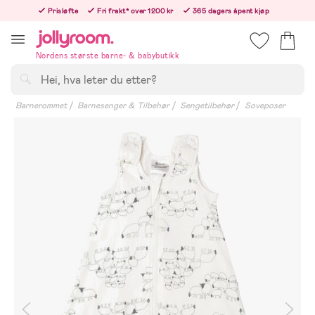
Hoppa
Prisløfte
Fri frakt* over 1200 kr
365 dagers åpent kjøp
till
Bestill nå - vi sender samme hverdag!
innehållet
Nordens største barne- & babybutikk
Søk
Barnerommet
Barnesenger & Tilbehør
Sengetilbehør
Soveposer