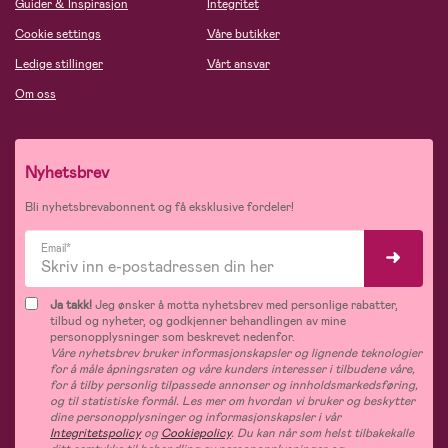
Guider & Inspirasjon
Integritet
Cookie settings
Våre butikker
Ledige stillinger
Vårt ansvar
Om oss
Nyhetsbrev
Bli nyhetsbrevabonnent og få eksklusive fordeler!
Email*
Ja takk!
Jeg ønsker å motta nyhetsbrev med personlige rabatter,
tilbud og nyheter, og godkjenner behandlingen av mine
personopplysninger som beskrevet nedenfor.
Våre nyhetsbrev bruker informasjonskapsler og lignende teknologier
for å måle åpningsraten og våre kunders interesser i tilbudene våre,
for å tilby personlig tilpassede annonser og innholdsmarkedsføring,
og til statistiske formål. Les mer om hvordan vi bruker og beskytter
dine personopplysninger og informasjonskapsler i vår
Integritetspolicy
og
Cookiepolicy
. Du kan når som helst tilbakekalle