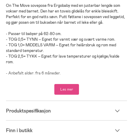
On The Move sovepose fra Ergobaby med en justerbar lengde som
vokser med barnet. Den har en toveis glidelås for enkle bleieskift.
Perfekt for en god natts søvn. Putt føttene i soveposen ved leggetid,
og gjør posen om til bukseben når barnet vil leke eller gå.
- Passer til babyer på 62-80 cm.
- TOG 0,5= TYNN – Egnet for varmt vær og svært varme rom.
- TOG 1,0= MIDDELS VARM – Egnet for helårsbruk og rom med
standard temperatur.
- TOG 2,5= TYKK – Egnet for lave temperaturer og kjølige/kalde
rom.
- Anbefalt alder: fra 6 måneder.
- 100 % pustende bomull.
Les mer
- Fyll: 100 % polyester.
Produktspesifikasjon
Finn i butikk