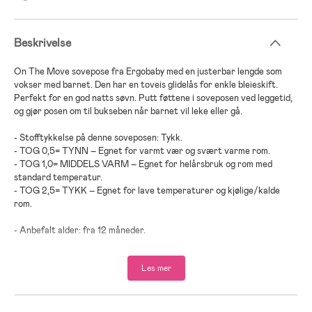
Beskrivelse
On The Move sovepose fra Ergobaby med en justerbar lengde som
vokser med barnet. Den har en toveis glidelås for enkle bleieskift.
Perfekt for en god natts søvn. Putt føttene i soveposen ved leggetid,
og gjør posen om til bukseben når barnet vil leke eller gå.
- Stofftykkelse på denne soveposen: Tykk.
- TOG 0,5= TYNN – Egnet for varmt vær og svært varme rom.
- TOG 1,0= MIDDELS VARM – Egnet for helårsbruk og rom med
standard temperatur.
- TOG 2,5= TYKK – Egnet for lave temperaturer og kjølige/kalde
rom.
- Anbefalt alder: fra 12 måneder.
- 100 % pustende bomull.
Les mer
- Fyll: 100 % polyester.