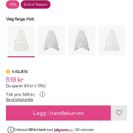
-13%
End of Season
Velg farge:
Hvit
4 IGJEN
519 kr
Du sparer 80 kr (-13%)
i
Tidl. pris: 599 kr;
Se prishistorikk
Legg i handlekurven
Delbetal
69 kr/mnd
med
i 36 måneder