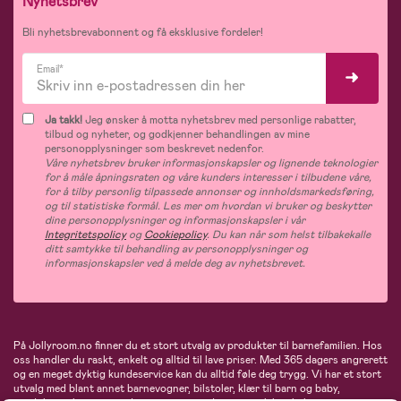
Nyhetsbrev
Bli nyhetsbrevabonnent og få eksklusive fordeler!
Email*
Ja takk!
Jeg ønsker å motta nyhetsbrev med personlige rabatter,
tilbud og nyheter, og godkjenner behandlingen av mine
personopplysninger som beskrevet nedenfor.
Våre nyhetsbrev bruker informasjonskapsler og lignende teknologier
for å måle åpningsraten og våre kunders interesser i tilbudene våre,
for å tilby personlig tilpassede annonser og innholdsmarkedsføring,
og til statistiske formål. Les mer om hvordan vi bruker og beskytter
dine personopplysninger og informasjonskapsler i vår
Integritetspolicy
og
Cookiepolicy
. Du kan når som helst tilbakekalle
ditt samtykke til behandling av personopplysninger og
informasjonskapsler ved å melde deg av nyhetsbrevet.
På Jollyroom.no finner du et stort utvalg av produkter til barnefamilien. Hos
oss handler du raskt, enkelt og alltid til lave priser. Med 365 dagers angrerett
og en meget dyktig kundeservice kan du alltid føle deg trygg. Vi har et stort
utvalg med blant annet barnevogner, bilstoler, klær til barn og baby,