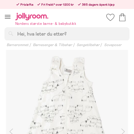
Hoppa
Prisløfte
Fri frakt* over 1200 kr
365 dagers åpent kjøp
till
Bestill i dag, så sender vi rett etter helligedagen
innehållet
Nordens største barne- & babybutikk
Søk
Barnerommet
Barnesenger & Tilbehør
Sengetilbehør
Soveposer