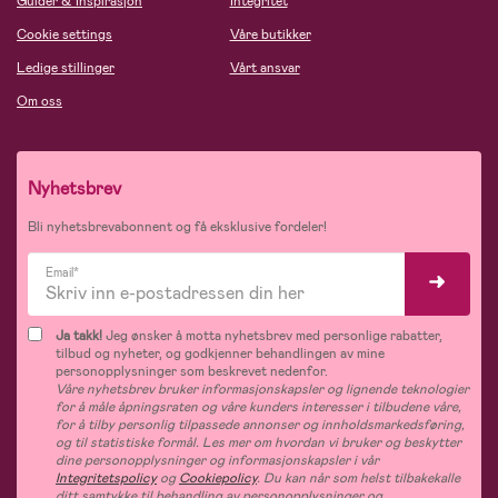
Guider & Inspirasjon
Integritet
Cookie settings
Våre butikker
Ledige stillinger
Vårt ansvar
Om oss
Nyhetsbrev
Bli nyhetsbrevabonnent og få eksklusive fordeler!
Email*
Ja takk!
Jeg ønsker å motta nyhetsbrev med personlige rabatter,
tilbud og nyheter, og godkjenner behandlingen av mine
personopplysninger som beskrevet nedenfor.
Våre nyhetsbrev bruker informasjonskapsler og lignende teknologier
for å måle åpningsraten og våre kunders interesser i tilbudene våre,
for å tilby personlig tilpassede annonser og innholdsmarkedsføring,
og til statistiske formål. Les mer om hvordan vi bruker og beskytter
dine personopplysninger og informasjonskapsler i vår
Integritetspolicy
og
Cookiepolicy
. Du kan når som helst tilbakekalle
ditt samtykke til behandling av personopplysninger og