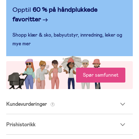
Opptil
60 % på håndplukkede
favoritter
→
Shopp klær & sko, babyutstyr, innredning, leker og
mye mer
Spør samfunnet
Kundevurderinger
Prishistorikk