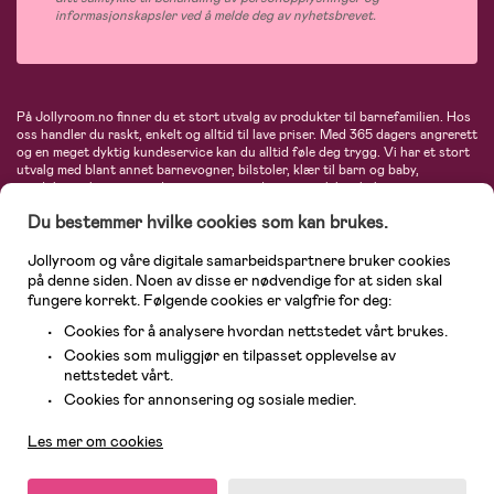
informasjonskapsler ved å melde deg av nyhetsbrevet.
På Jollyroom.no finner du et stort utvalg av produkter til barnefamilien. Hos
oss handler du raskt, enkelt og alltid til lave priser. Med 365 dagers angrerett
og en meget dyktig kundeservice kan du alltid føle deg trygg. Vi har et stort
utvalg med blant annet barnevogner, bilstoler, klær til barn og baby,
produkter til mor, mengder av inspirerende interiør, leker, babyustyr og mye
mye mer. Vi tilbyr produkter fra velkjente merker som blant annet Britax,
Du bestemmer hvilke cookies som kan brukes.
Maxi-Cosi, Baby Jogger, BabyBjörn, Didriksons, KidKraft, Ergobaby, Philips
Avent, Neonate, Cybex, LEGO og mange flere. Velkommen inn til nordens
største nettbutikk for barn og baby!
Jollyroom og våre digitale samarbeidspartnere bruker cookies
på denne siden. Noen av disse er nødvendige for at siden skal
fungere korrekt. Følgende cookies er valgfrie for deg:
Cookies for å analysere hvordan nettstedet vårt brukes.
Cookies som muliggjør en tilpasset opplevelse av
nettstedet vårt.
Kundeservice
Cookies for annonsering og sosiale medier.
Les mer om cookies
© 2026 Jollyroom AS. Alle rettigheter reservert.