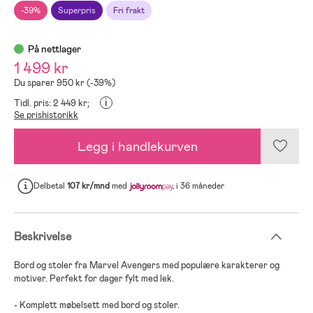
-39%
Superpris
Fri frakt
På nettlager
1 499 kr
Du sparer 950 kr (-39%)
i
Tidl. pris: 2 449 kr;
Se prishistorikk
Legg i handlekurven
Delbetal
107 kr/mnd
med
i 36 måneder
Beskrivelse
Bord og stoler fra Marvel Avengers med populære karakterer og
motiver. Perfekt for dager fylt med lek.
- Komplett møbelsett med bord og stoler.