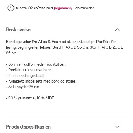
Delbetal
92 kr/mnd
med
i 36 måneder
Beskrivelse
Bord og stoler fra Alice & Fox med et lekent design. Perfekt for
lesing, tegning eller lekser. Bord H 46 x D 55 cm. Stol H 47 x B 25 x L
26 cm.
- Sommerfuglformede ryggstøtter.
- Perfekt til kreative barn.
- Fin innredningsdetalj.
- Komplett møbelsett med bord og stoler.
- Setehøyde: 25 cm.
- 90 % gummitre, 10 % MDF.
Produktspesifikasjon