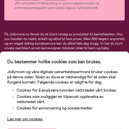
ditt samtykke til behandling av personopplysninger og
informasjonskapsler ved å melde deg av nyhetsbrevet.
På Jollyroom.no finner du et stort utvalg av produkter til barnefamilien. Hos
oss handler du raskt, enkelt og alltid til lave priser. Med 365 dagers angrerett
og en meget dyktig kundeservice kan du alltid føle deg trygg. Vi har et stort
utvalg med blant annet barnevogner, bilstoler, klær til barn og baby,
produkter til mor, mengder av inspirerende interiør, leker, babyustyr og mye
mye mer. Vi tilbyr produkter fra velkjente merker som blant annet Britax,
Du bestemmer hvilke cookies som kan brukes.
Maxi-Cosi, Baby Jogger, BabyBjörn, Didriksons, KidKraft, Ergobaby, Philips
Avent, Neonate, Cybex, LEGO og mange flere. Velkommen inn til nordens
største nettbutikk for barn og baby!
Jollyroom og våre digitale samarbeidspartnere bruker cookies
på denne siden. Noen av disse er nødvendige for at siden skal
fungere korrekt. Følgende cookies er valgfrie for deg:
Cookies for å analysere hvordan nettstedet vårt brukes.
Cookies som muliggjør en tilpasset opplevelse av
nettstedet vårt.
Kundeservice
Cookies for annonsering og sosiale medier.
Les mer om cookies
© 2026 Jollyroom AS. Alle rettigheter reservert.