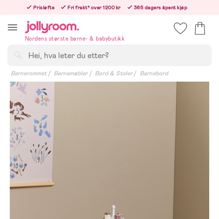
Hoppa
Prisløfte
Fri frakt* over 1200 kr
365 dagers åpent kjøp
till
Bestill i dag, så sender vi rett etter helligedagen
innehållet
Nordens største barne- & babybutikk
Søk
Barnerommet
Barnemøbler
Bord & Stoler
Barnebord