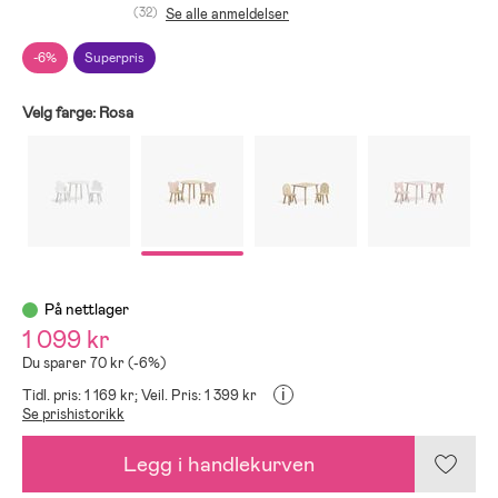
(32)
Se alle anmeldelser
-6%
Superpris
Velg farge:
Rosa
På nettlager
1 099 kr
Du sparer 70 kr (-6%)
i
Tidl. pris: 1 169 kr;
Veil. Pris: 1 399 kr
Se prishistorikk
Legg i handlekurven