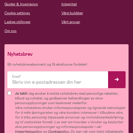
Guider & Inspirasjon
Integritet
Cookie settings
Våre butikker
Ledige stillinger
Vårt ansvar
Om oss
Nyhetsbrev
Bli nyhetsbrevabonnent og få eksklusive fordeler!
Email*
Ja takk!
Jeg ønsker å motta nyhetsbrev med personlige rabatter,
tilbud og nyheter, og godkjenner behandlingen av mine
personopplysninger som beskrevet nedenfor.
Våre nyhetsbrev bruker informasjonskapsler og lignende teknologier
for å måle åpningsraten og våre kunders interesser i tilbudene våre,
for å tilby personlig tilpassede annonser og innholdsmarkedsføring,
og til statistiske formål. Les mer om hvordan vi bruker og beskytter
dine personopplysninger og informasjonskapsler i vår
Integritetspolicy
og
Cookiepolicy
. Du kan når som helst tilbakekalle