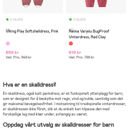
5 IGJEN
2 IGJEN
(0)
(0)
Viking Play Softshelldress, Pink
Reima Varjelu BugProof
Vinterdress, Red Clay
659 kr
619 kr
Veil. Pris: 949 kr
Veil. Pris: 799 kr
Hva er en skalldress?
En skalldress, også kalt parkdress, er et funksjonelt ytterplagg for barn,
som er designet for å beskytte mot regn, vind og kulde, samtidig som det
gir maksimal bevegelsesfrihet. I motsetning til tradisjonelle vinterdresser,
er skalldressen ikke fôret, slik at du enkelt kan tilpasse den med
forskjellige lag med klær under, avhengig av været.
Oppdag vårt utvalg av skalldresser for barn