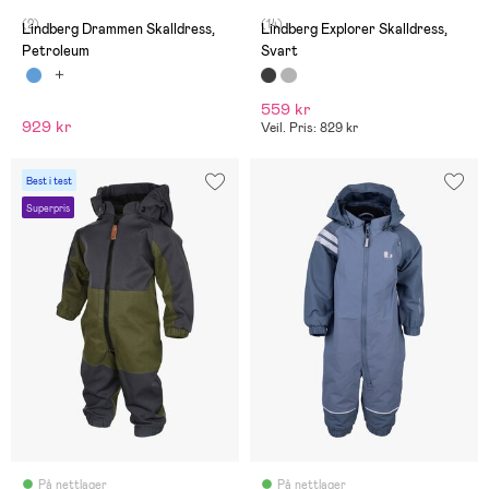
(2)
(14)
Lindberg Drammen Skalldress,
Lindberg Explorer Skalldress,
Petroleum
Svart
559 kr
929 kr
Veil. Pris: 829 kr
Best i test
Superpris
På nettlager
På nettlager