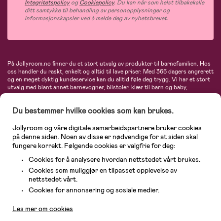
Integritetspolicy
og
Cookiepolicy
. Du kan når som helst tilbakekalle
ditt samtykke til behandling av personopplysninger og
informasjonskapsler ved å melde deg av nyhetsbrevet.
På Jollyroom.no finner du et stort utvalg av produkter til barnefamilien. Hos
oss handler du raskt, enkelt og alltid til lave priser. Med 365 dagers angrerett
og en meget dyktig kundeservice kan du alltid føle deg trygg. Vi har et stort
utvalg med blant annet barnevogner, bilstoler, klær til barn og baby,
produkter til mor, mengder av inspirerende interiør, leker, babyustyr og mye
mye mer. Vi tilbyr produkter fra velkjente merker som blant annet Britax,
Du bestemmer hvilke cookies som kan brukes.
Maxi-Cosi, Baby Jogger, BabyBjörn, Didriksons, KidKraft, Ergobaby, Philips
Avent, Neonate, Cybex, LEGO og mange flere. Velkommen inn til nordens
største nettbutikk for barn og baby!
Jollyroom og våre digitale samarbeidspartnere bruker cookies
på denne siden. Noen av disse er nødvendige for at siden skal
fungere korrekt. Følgende cookies er valgfrie for deg:
Cookies for å analysere hvordan nettstedet vårt brukes.
Cookies som muliggjør en tilpasset opplevelse av
nettstedet vårt.
Kundeservice
Cookies for annonsering og sosiale medier.
Les mer om cookies