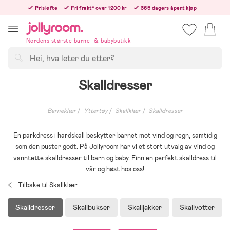
Hoppa
Prisløfte
Fri frakt* over 1200 kr
365 dagers åpent kjøp
till
Bestill nå - vi sender samme hverdag!
innehållet
Nordens største barne- & babybutikk
Søk
Skalldresser
Barneklær
Yttertøy
Skallklær
Skalldresser
En parkdress i hardskall beskytter barnet mot vind og regn, samtidig
som den puster godt. På Jollyroom har vi et stort utvalg av vind og
vanntette skalldresser til barn og baby. Finn en perfekt skalldress til
vår og høst hos oss!
Tilbake til Skallklær
Skalldresser
Skallbukser
Skalljakker
Skallvotter