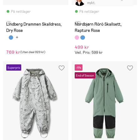
mykt.
På nettlager
På nettlager
(2)
(12)
Lindberg Drammen Skalldress,
Nordbjørn Rörö Skallsett,
Dry Rose
Rapture Rose
499 kr
769 kr
(
Uten deal
929 kr
)
Veil. Pris: 599 kr
Superpris
-11%
End of Season