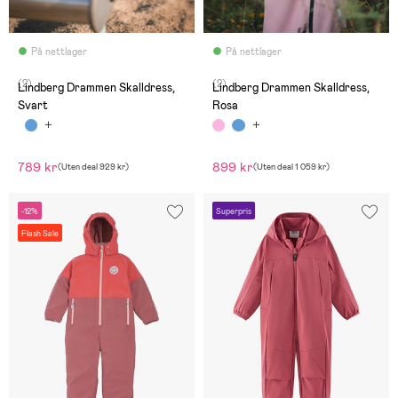
På nettlager
På nettlager
(2)
(2)
Lindberg Drammen Skalldress,
Lindberg Drammen Skalldress,
Svart
Rosa
789 kr
899 kr
(
Uten deal
929 kr
)
(
Uten deal
1 059 kr
)
-12%
Superpris
Flash Sale