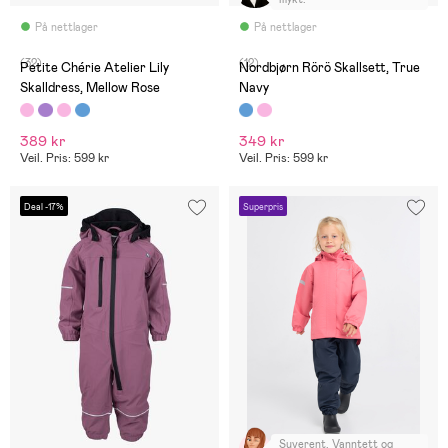
På nettlager
På nettlager
(32)
(12)
Petite Chérie Atelier Lily
Nordbjørn Rörö Skallsett, True
Skalldress, Mellow Rose
Navy
389 kr
349 kr
Veil. Pris: 599 kr
Veil. Pris: 599 kr
Deal -17%
Superpris
Suverent. Vanntett og