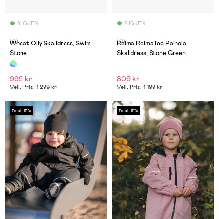
4 IGJEN
2 IGJEN
(0)
(0)
Wheat Olly Skalldress, Swim
Reima ReimaTec Paihola
Stone
Skalldress, Stone Green
999 kr
809 kr
Veil. Pris: 1 299 kr
Veil. Pris: 1 199 kr
Deal -15%
Deal -15%