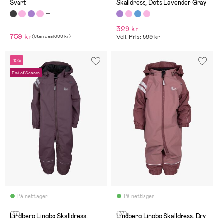
Svart
Skalldress, Dots Lavender Gray
329 kr
759 kr
(
Uten deal
899 kr
)
Veil. Pris: 599 kr
-10%
End of Season
På nettlager
På nettlager
(37)
(37)
Lindberg Lingbo Skalldress,
Lindberg Lingbo Skalldress, Dry