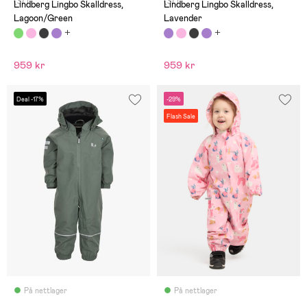
(37)
(37)
Lindberg Lingbo Skalldress,
Lindberg Lingbo Skalldress,
Lagoon/Green
Lavender
959 kr
959 kr
Deal -17%
-29%
Flash Sale
På nettlager
På nettlager