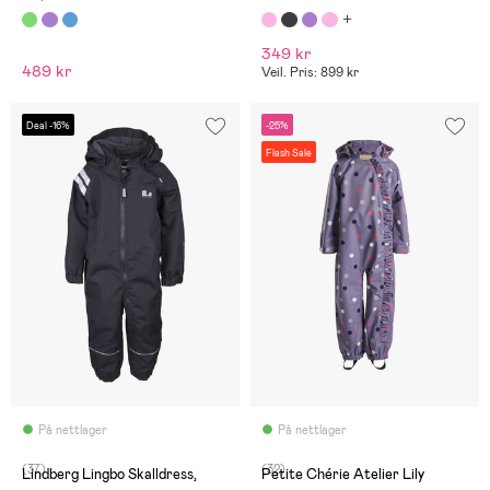
349 kr
489 kr
Veil. Pris: 899 kr
Deal -16%
-25%
Flash Sale
På nettlager
På nettlager
(37)
(32)
Lindberg Lingbo Skalldress,
Petite Chérie Atelier Lily