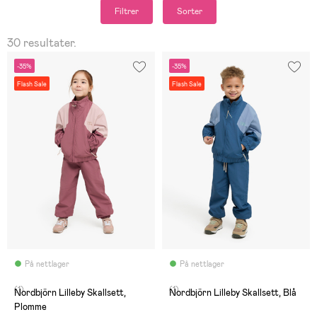
Filtrer
Sorter
30 resultater.
-35%
-35%
Flash Sale
Flash Sale
På nettlager
På nettlager
(1)
(1)
Nordbjörn Lilleby Skallsett,
Nordbjörn Lilleby Skallsett, Blå
Plomme