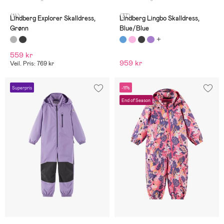
(14)
(37)
Lindberg Explorer Skalldress,
Lindberg Lingbo Skalldress,
Grønn
Blue/Blue
559 kr
959 kr
Veil. Pris: 769 kr
Superpris
-11%
End of Season