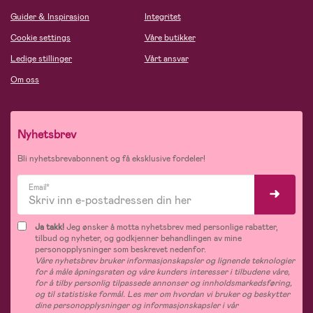
Guider & Inspirasjon
Integritet
Cookie settings
Våre butikker
Ledige stillinger
Vårt ansvar
Om oss
Nyhetsbrev
Bli nyhetsbrevabonnent og få eksklusive fordeler!
Email*
Ja takk!
Jeg ønsker å motta nyhetsbrev med personlige rabatter,
tilbud og nyheter, og godkjenner behandlingen av mine
personopplysninger som beskrevet nedenfor.
Våre nyhetsbrev bruker informasjonskapsler og lignende teknologier
for å måle åpningsraten og våre kunders interesser i tilbudene våre,
for å tilby personlig tilpassede annonser og innholdsmarkedsføring,
og til statistiske formål. Les mer om hvordan vi bruker og beskytter
dine personopplysninger og informasjonskapsler i vår