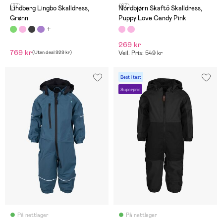
(37)
(67)
Lindberg Lingbo Skalldress,
Nordbjørn Skaftö Skalldress,
Grønn
Puppy Love Candy Pink
269 kr
769 kr
(
Uten deal
929 kr
)
Veil. Pris: 549 kr
Best i test
Superpris
På nettlager
På nettlager