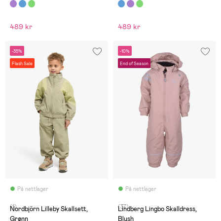
489 kr
489 kr
-35%
-10%
Flash Sale
End of Season
På nettlager
På nettlager
(1)
(37)
Nordbjörn Lilleby Skallsett,
Lindberg Lingbo Skalldress,
Grønn
Blush