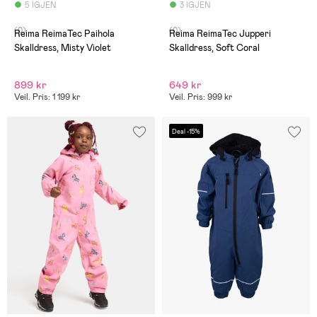
5 IGJEN
3 IGJEN
(0)
(0)
Reima ReimaTec Paihola
Reima ReimaTec Jupperi
Skalldress, Misty Violet
Skalldress, Soft Coral
899 kr
649 kr
Veil. Pris: 1 199 kr
Veil. Pris: 999 kr
Deal -15%