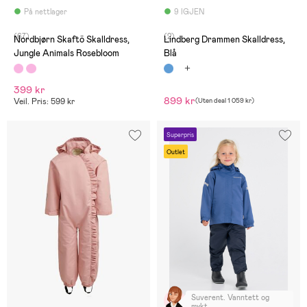
På nettlager
9 IGJEN
(67)
(2)
Nordbjørn Skaftö Skalldress,
Lindberg Drammen Skalldress,
Jungle Animals Rosebloom
Blå
399 kr
899 kr
Veil. Pris: 599 kr
(
Uten deal
1 059 kr
)
Superpris
Outlet
Suverent. Vanntett og
mykt.