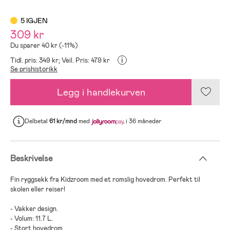
5 IGJEN
309 kr
Du sparer 40 kr (-11%)
i
Tidl. pris: 349 kr;
Veil. Pris: 479 kr
Se prishistorikk
Legg i handlekurven
Delbetal
61 kr/mnd
med
i 36 måneder
Beskrivelse
Fin ryggsekk fra Kidzroom med et romslig hovedrom. Perfekt til
skolen eller reiser!
- Vakker design.
- Volum: 11.7 L.
- Stort hovedrom.