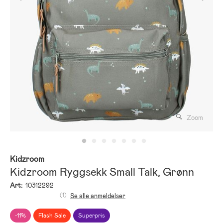
Zoom
Kidzroom
Kidzroom Ryggsekk Small Talk, Grønn
Art:
10312292
(1)
Se alle anmeldelser
-11%
Flash Sale
Superpris