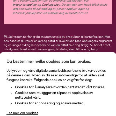
dine personopplysninger og informasjonskapsler i vår
Integritetspolicy
og
Cookiepolicy
. Du kan når som helst tilbakekalle
ditt samtykke til behandling av personopplysninger og
informasjonskapsler ved å melde deg av nyhetsbrevet.
På Jollyroom.no finner du et stort utvalg av produkter til barnefamilien. Hos
oss handler du raskt, enkelt og alltid til lave priser. Med 365 dagers angrerett
og en meget dyktig kundeservice kan du alltid føle deg trygg. Vi har et stort
utvalg med blant annet barnevogner, bilstoler, klær til barn og baby,
produkter til mor, mengder av inspirerende interiør, leker, babyustyr og mye
mye mer. Vi tilbyr produkter fra velkjente merker som blant annet Britax,
Du bestemmer hvilke cookies som kan brukes.
Maxi-Cosi, Baby Jogger, BabyBjörn, Didriksons, KidKraft, Ergobaby, Philips
Avent, Neonate, Cybex, LEGO og mange flere. Velkommen inn til nordens
største nettbutikk for barn og baby!
Jollyroom og våre digitale samarbeidspartnere bruker cookies
på denne siden. Noen av disse er nødvendige for at siden skal
fungere korrekt. Følgende cookies er valgfrie for deg:
Cookies for å analysere hvordan nettstedet vårt brukes.
Cookies som muliggjør en tilpasset opplevelse av
nettstedet vårt.
Kundeservice
Cookies for annonsering og sosiale medier.
Les mer om cookies