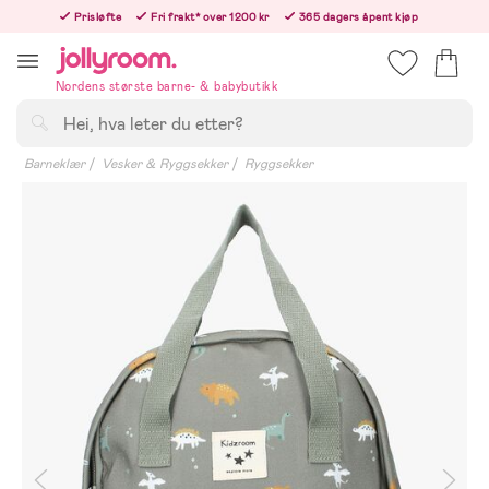
Hoppa
Prisløfte
Fri frakt* over 1200 kr
365 dagers åpent kjøp
till
Bestill i dag, så sender vi rett etter helligedagen
innehållet
Nordens største barne- & babybutikk
Søk
Barneklær
Vesker & Ryggsekker
Ryggsekker