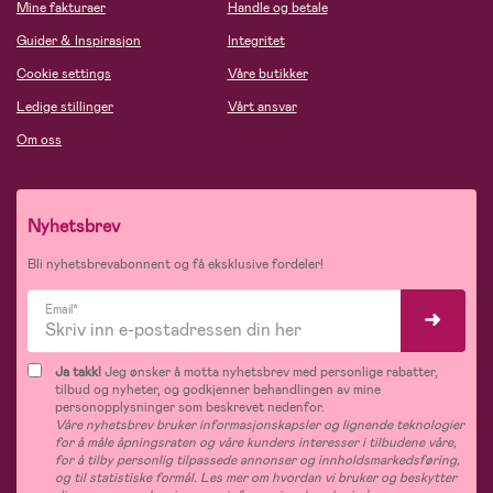
Mine fakturaer
Handle og betale
Guider & Inspirasjon
Integritet
Cookie settings
Våre butikker
Ledige stillinger
Vårt ansvar
Om oss
Nyhetsbrev
Bli nyhetsbrevabonnent og få eksklusive fordeler!
Email*
Ja takk!
Jeg ønsker å motta nyhetsbrev med personlige rabatter,
tilbud og nyheter, og godkjenner behandlingen av mine
personopplysninger som beskrevet nedenfor.
Våre nyhetsbrev bruker informasjonskapsler og lignende teknologier
for å måle åpningsraten og våre kunders interesser i tilbudene våre,
for å tilby personlig tilpassede annonser og innholdsmarkedsføring,
og til statistiske formål. Les mer om hvordan vi bruker og beskytter