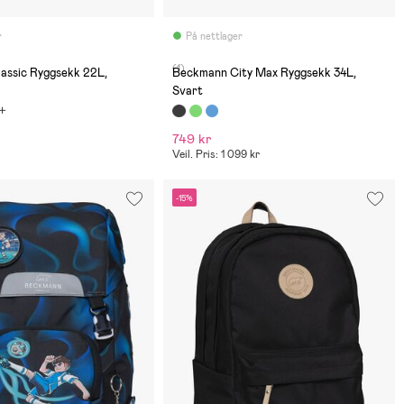
r
På nettlager
(1)
assic Ryggsekk 22L,
Beckmann City Max Ryggsekk 34L,
Svart
749 kr
Veil. Pris: 1 099 kr
-15%