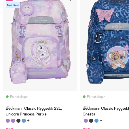
Best i test
På nettlager
På nettlager
(127)
(127)
Beckmann Classic Ryggsekk 22L,
Beckmann Classic Ryggsek
Unicorn Princess Purple
Cheeta