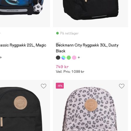
r
På nettlager
(5)
assic Ryggsekk 22L, Magic
Beckmann City Ryggsekk 30L, Dusty
Black
749 kr
Veil. Pris: 1 099 kr
-18%