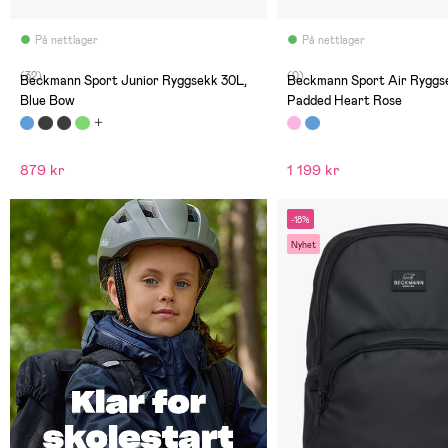
På nettlager
På nettlager
(32)
(0)
Beckmann Sport Junior Ryggsekk 30L,
Beckmann Sport Air Ryggs
Blue Bow
Padded Heart Rose
879 kr
1 199 kr
-18%
Nyhet