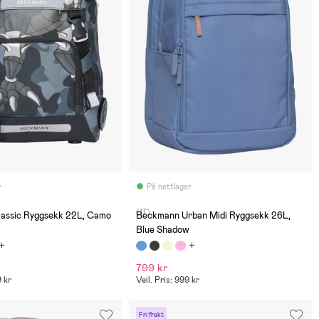
r
På nettlager
(17)
assic Ryggsekk 22L, Camo
Beckmann Urban Midi Ryggsekk 26L,
Blue Shadow
799 kr
9 kr
Veil. Pris: 999 kr
Fri frakt