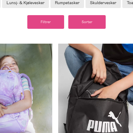
Lunsj- & Kjølevesker
Rumpetasker
Skuldervesker
Toa
Filtrer
Sorter