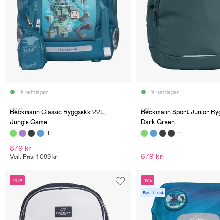
På nettlager
På nettlager
(127)
(32)
Beckmann Classic Ryggsekk 22L,
Beckmann Sport Junior Ry
Jungle Game
Dark Green
879 kr
879 kr
Veil. Pris: 1 099 kr
-20%
-14%
Best i test