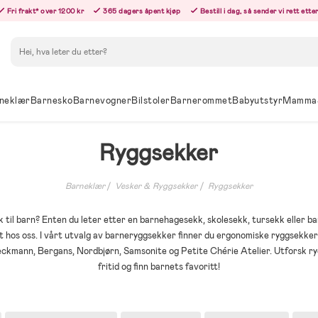
Fri frakt* over 1200 kr
365 dagers åpent kjøp
Bestill i dag, så sender vi rett ett
Søk
neklær
Barnesko
Barnevogner
Bilstoler
Barnerommet
Babyutstyr
Mamma
Ryggsekker
Barneklær
Vesker & Ryggsekker
Ryggsekker
k til barn? Enten du leter etter en barnehagesekk, skolesekk, tursekk eller ba
 hos oss. I vårt utvalg av barneryggsekker finner du ergonomiske ryggsekker ti
kmann, Bergans, Nordbjørn, Samsonite og Petite Chérie Atelier. Utforsk rygg
fritid og finn barnets favoritt!