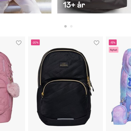
-20%
-15%
Nyhet