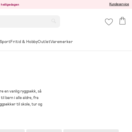
Kundeservice
er helligedagen
Sport
Fritid & Hobby
Outlet
Varemerker
re en vanlig ryggsekk, så
l barn i alle aldre, fra
sekker til skole, tur og