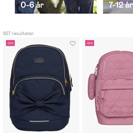
827 resultater.
-20%
-20%