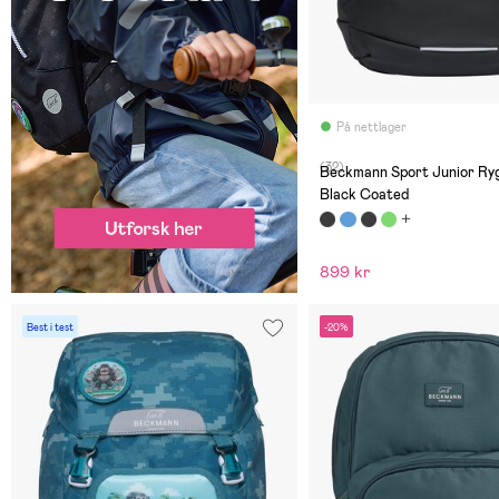
På nettlager
(32)
Beckmann Sport Junior Ry
Black Coated
899 kr
Best i test
-20%