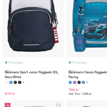
På nettlager
På nettlager
(32)
(127)
Beckmann Sport Junior Ryggsekk 30L,
Beckmann Classic Ryggsek
Navy White
Racing
799 kr
879 kr
Veil. Pris: 1 099 kr
-5%