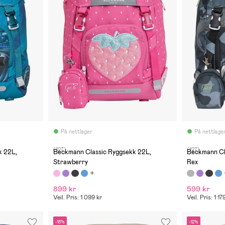
På nettlager
På nettlage
(127)
(127)
k 22L,
Beckmann Classic Ryggsekk 22L,
Beckmann Cl
Strawberry
Rex
899 kr
599 kr
Veil. Pris: 1 099 kr
Veil. Pris: 1 17
-18%
-12%