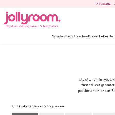
Hoppa
Prisløfte
till
innehållet
Nordens største barne- & babybutikk
Nyheter
Back to school
Gaver
Leker
Bar
Ute etter en fin ryggsek
finner du det garantert
populære merker som Bec
Tilbake til Vesker & Ryggsekker