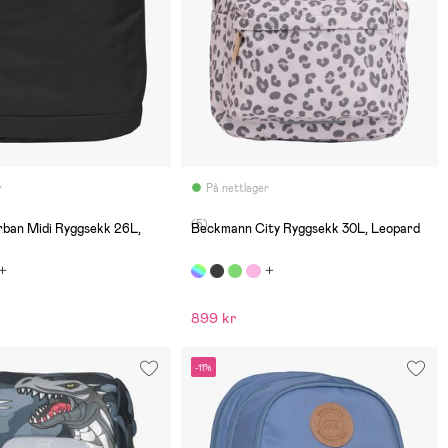
r
På nettlager
(5)
ban Midi Ryggsekk 26L,
Beckmann City Ryggsekk 30L, Leopard
899 kr
-11%