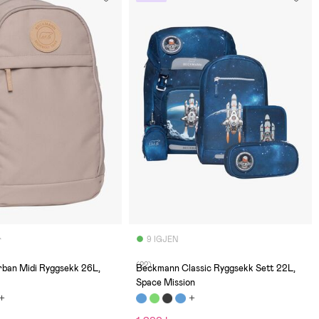
r
9 IGJEN
(22)
ban Midi Ryggsekk 26L,
Beckmann Classic Ryggsekk Sett 22L,
Space Mission