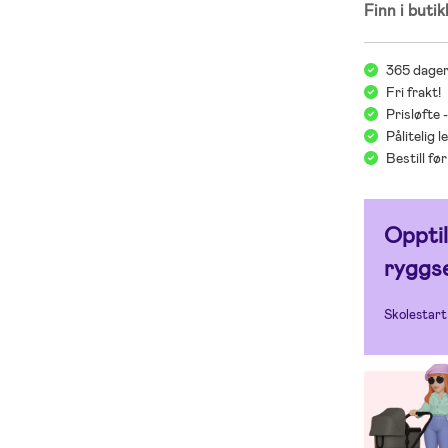
Finn i butik
- Inneholder: 
med innhold, 
365 dager
- 100 % resir
Fri frakt!
Prisløfte 
Pålitelig 
Bestill f
Oppti
ryggs
Skolestart