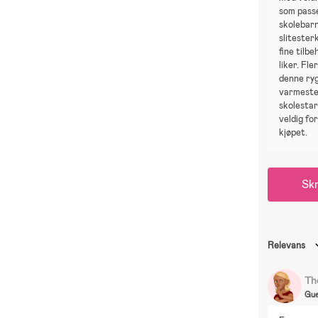
som passe
skolebarn
sliteste
fine tilb
liker. Fl
denne ry
varmeste,
skolestar
veldig f
kjøpet.
Skr
Relevans
Th
Gue