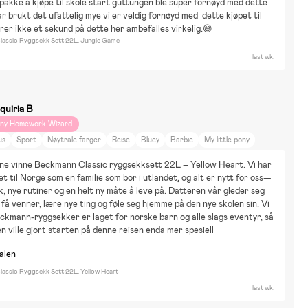
pakke å kjøpe til skole start guttungen ble super fornøyd med dette 
ar brukt det ufattelig mye vi er veldig fornøyd med  dette kjøpet til 
rer ikke et sekund på dette her ambefalles virkelig.😄
assic Ryggsekk Sett 22L, Jungle Game
last wk.
quiria B
iny Homework Wizard
us
Sport
Nøytrale farger
Reise
Bluey
Barbie
My little pony
aiana
Disney Classics
Disney Frozen
Disney Princess
Disney Raya
erne vinne Beckmann Classic ryggsekksett 22L – Yellow Heart. Vi har 
yggesett & LEGO
Puslespill
Vannlek
Tegning & Hobby
Ballsport
ttet til Norge som en familie som bor i utlandet, og alt er nytt for oss—
kledning
k, nye rutiner og en helt ny måte å leve på. Datteren vår gleder seg 
å få venner, lære nye ting og føle seg hjemme på den nye skolen sin. Vi 
ckmann-ryggsekker er laget for norske barn og alle slags eventyr, så 
en ville gjort starten på denne reisen enda mer spesiell
nalen
assic Ryggsekk Sett 22L, Yellow Heart
last wk.