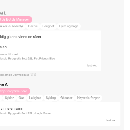
wi L
ittle Bottle Manager
ukker & Kosedyr
Barbie
Leilighet
Hjem og hage
eldig gjerne vinne en sånn
nalen
rrelse: Normal
assic Ryggsekk Sett 22L, Pet Friends Blue
last wk.
blisert på Jollyroom.se 🇸🇪
ine A
aby Storytime Star
l
Sykler
Går
Leilighet
Sykling
Gåturer
Nøytrale farger
Y-prosjekt
Reise
Reise på hytta
Mat og drikke
Dyr og natur
 vinne en sånn
jem og hage
Kultur og kunst
Innredning
Among Us
Batman
Bluey
assic Ryggsekk Sett 22L, Jungle Game
randman Sam
Cocomelon
Fantorangen
Fortnite
Gabbys Dollhouse
last wk.
llo Kitty
Hot Wheels
L.O.L. Surprise
Marvel
Minecraft
Minions