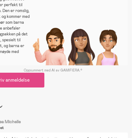
r perfekt til
. Den er romslig,
rk og kommer med
ehør som barna
ere anbefaler
ggsekken på det
 spesielt til
t, og barna er
ornøyde med
Oppsummert med AI av GAMIFIERA.®
iv anmeldelse
ea Michelle
st