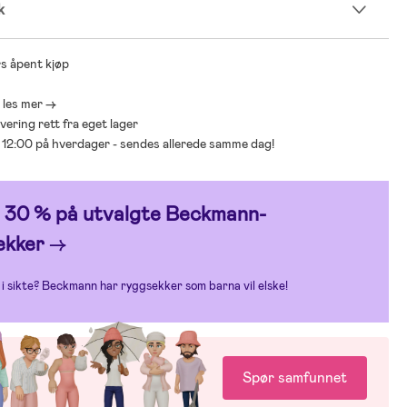
k
1 skolesekk, 1 gym- og utfluktspose, 1 ovalt pennal, 1 foldbart pennal
1 regntrekk, 1 miniryggsekk.
s åpent kjøp
kulert PET-flaske.
- les mer ->
levering rett fra eget lager
ør 12:00 på hverdager - sendes allerede samme dag!
l 30 % på utvalgte Beckmann-
ekker
→
 i sikte? Beckmann har ryggsekker som barna vil elske!
Spør samfunnet