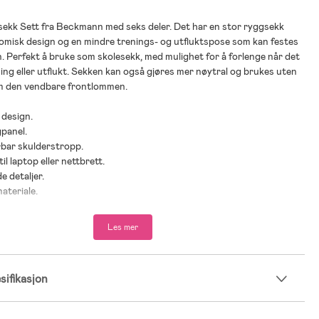
sekk Sett fra Beckmann med seks deler. Det har en stor ryggsekk
omisk design og en mindre trenings- og utfluktspose som kan festes
n. Perfekt å bruke som skolesekk, med mulighet for å forlenge når det
ening eller utflukt. Sekken kan også gjøres mer nøytral og brukes uten
m den vendbare frontlommen.
 design.
gpanel.
rbar skulderstropp.
il laptop eller nettbrett.
e detaljer.
materiale.
 topplokket.
ryggen for dynamisk støtte.
Les mer
jon i ryggen.
 polstrede skulderstropper.
d omtrent 5 liter.
ifikasjon
ende.
020 fikk Beckmanns «Classic» den høyeste rangeringen i norske