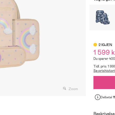
2 IGJEN
1 599 k
Du sparer 400
Tidl. pris: 1 99
Se prishistor
Zoom
Delbetal
1
Beskrivelse