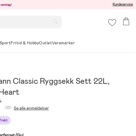
Kundeservice
hverdag!
Sport
Fritid & Hobby
Outlet
Varemerker
nn Classic Ryggsekk Sett 22L,
 Heart
4
(22)
Se alle anmeldelser
 frakt
erfarget/Gul