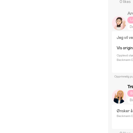
0 likes
Ar
L
D
Jeg vil v
Vis origi
Opplevd stø
Beckmann Cl
Opprinnelig pu
Tr
B
Bi
DI
Ønsker å
H
Beckmann Cl
B
He