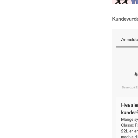
Kundevurd
Anmeldel
4
Basert på 2
Hva sie
kunder
Mange s
Classic 
22L er e
med veldi