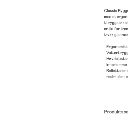
Classic Rygg
med et ergon
til ryggsekke
er tid for tr
trykk gjenno
- Ergonomisk
- Vattert ryg
- Høydejuste
- Innerlomme t
- Reflekterend
- resirkulert 
- Regntrekk i
- Luftpute i 
- God ventilas
- Justerbare,
- Utvidelse me
Produktspes
- Vannavstøt
- I 2019 og 2
«Dagbladet».