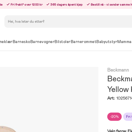
te
Fri frakt* over 1200 kr
365 dagers åpent kjøp
Bestill nå - vi sender samme 
Søk
neklær
Barnesko
Barnevogner
Bilstoler
Barnerommet
Babyutstyr
Mamma
Beckmann
Beckma
Yellow
Art:
1025671
-20%
Fri
Velg farge:
Fl