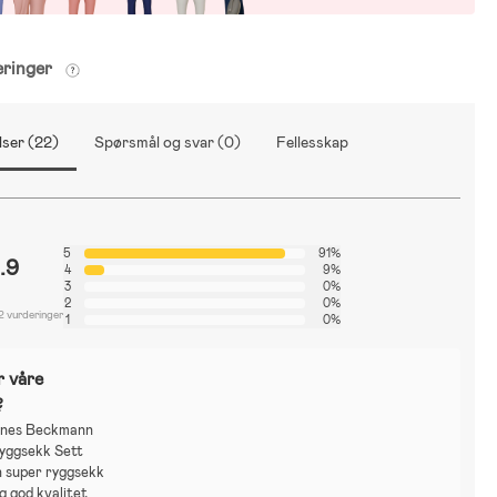
eringer
ser (22)
Spørsmål og svar (0)
Fellesskap
5
91%
.9
4
9%
3
0%
2
0%
2 vurderinger
1
0%
r våre
?
ynes Beckmann
Ryggsekk Sett
n super ryggsekk
g god kvalitet