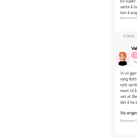
En super 
sette å h
han å ang
Beckmann Cl
0 likes
Val
T
H
V
Vi vil gj
B
nylig fly
Ut
nytt språ
mest til 
vet at Be
det å ha 
Vis origi
Beckmann Cl