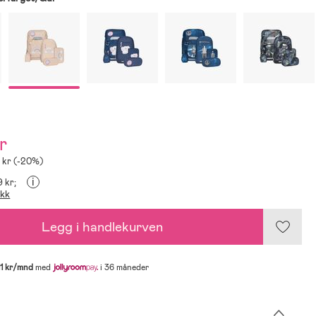
r
 kr (-20%)
i
9 kr;
ikk
Legg i handlekurven
11 kr/mnd
med
i 36 måneder