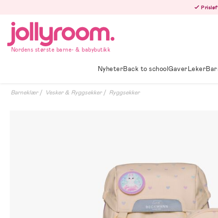
Hoppa
Prisløf
till
innehållet
Nordens største barne- & babybutikk
Nyheter
Back to school
Gaver
Leker
Bar
Barneklær
Vesker & Ryggsekker
Ryggsekker