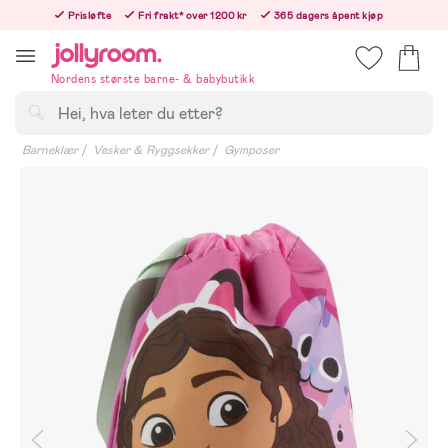
Hoppa
Prisløfte
Fri frakt* over 1200 kr
365 dagers åpent kjøp
till
Bestill i dag, så sender vi rett etter helligedagen
innehållet
Nordens største barne- & babybutikk
Søk
Barneklær
Vesker & Ryggsekker
Gymposer