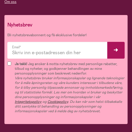
Om oss
Nyhetsbrev
Bli nyhetsbrevabonnent og få eksklusive fordeler!
Email*
Ja takk!
Jeg ønsker å motta nyhetsbrev med personlige rabatter,
tilbud og nyheter, og godkjenner behandlingen av mine
personopplysninger som beskrevet nedenfor.
Våre nyhetsbrev bruker informasjonskapsler og lignende teknologier
for å måle åpningsraten og våre kunders interesser i tilbudene våre,
for å tilby personlig tilpassede annonser og innholdsmarkedsføring,
og til statistiske formål. Les mer om hvordan vi bruker og beskytter
dine personopplysninger og informasjonskapsler i vår
Integritetspolicy
og
Cookiepolicy
. Du kan når som helst tilbakekalle
ditt samtykke til behandling av personopplysninger og
informasjonskapsler ved å melde deg av nyhetsbrevet.