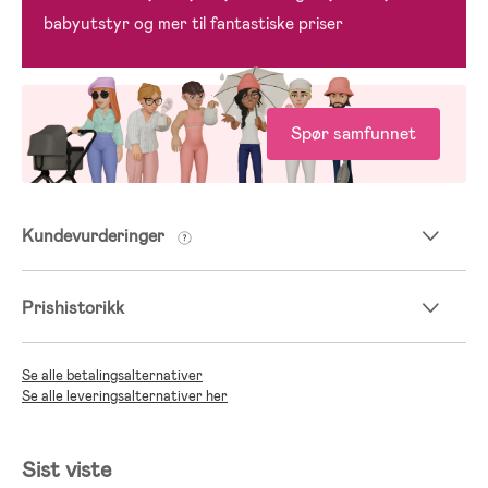
babyutstyr og mer til fantastiske priser
Spør samfunnet
Kundevurderinger
Prishistorikk
Se alle betalingsalternativer
Se alle leveringsalternativer her
Sist viste