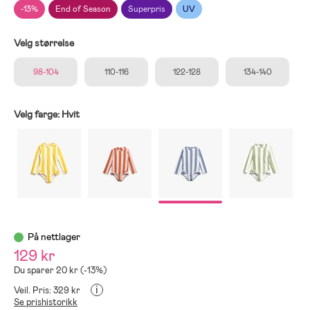
-13%
End of Season
Superpris
UV
Velg størrelse
98-104
110-116
122-128
134-140
Velg farge:
Hvit
På nettlager
129 kr
Du sparer 20 kr (-13%)
i
Veil. Pris: 329 kr
Se prishistorikk