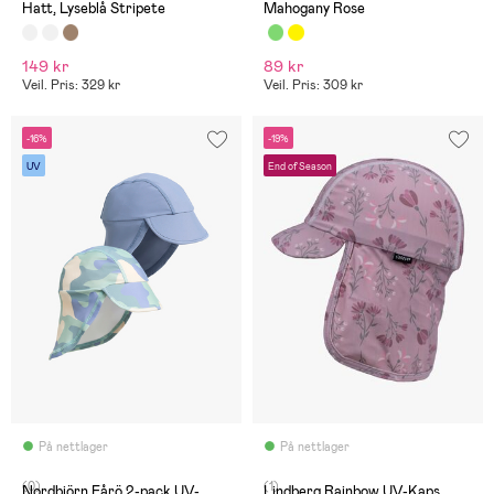
Hatt, Lyseblå Stripete
Mahogany Rose
149 kr
89 kr
Veil. Pris: 329 kr
Veil. Pris: 309 kr
-16%
-19%
UV
End of Season
På nettlager
På nettlager
(0)
(1)
Nordbjörn Fårö 2-pack UV-
Lindberg Rainbow UV-Kaps,