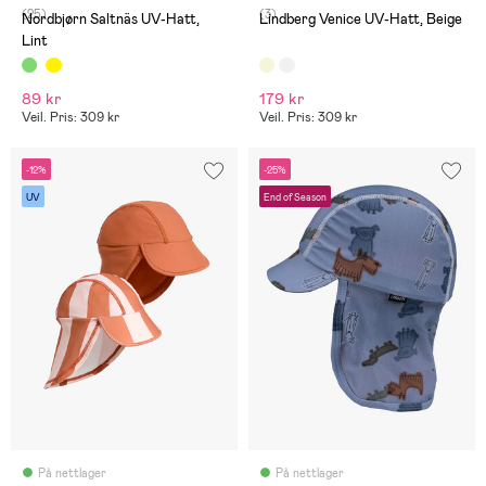
(25)
(3)
Nordbjørn Saltnäs UV-Hatt,
Lindberg Venice UV-Hatt, Beige
Lint
89 kr
179 kr
Veil. Pris: 309 kr
Veil. Pris: 309 kr
-12%
-25%
UV
End of Season
På nettlager
På nettlager