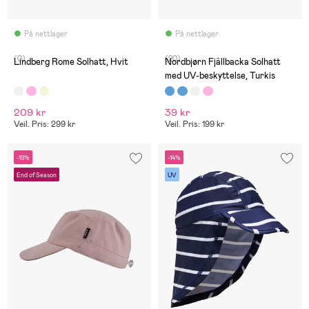
På nettlager
På nettlager
(0)
(20)
Lindberg Rome Solhatt, Hvit
Nordbjørn Fjällbacka Solhatt
med UV-beskyttelse, Turkis
209 kr
39 kr
Veil. Pris: 299 kr
Veil. Pris: 199 kr
-19%
-14%
End of Season
UV