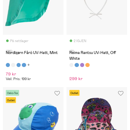
På nettlager
2 IGJEN
(26)
(0)
Nordbjørn Fårö UV-Hatt, Mint
Reima Rantsu UV-Hatt, Off
White
79 kr
299 kr
Veil. Pris: 199 kr
Oeko-Tex
Outlet
Outlet