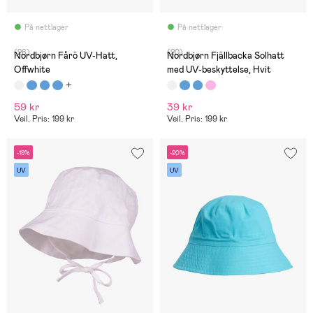
På nettlager
På nettlager
(26)
(20)
Nordbjørn Fårö UV-Hatt,
Nordbjørn Fjällbacka Solhatt
Offwhite
med UV-beskyttelse, Hvit
59 kr
39 kr
Veil. Pris: 199 kr
Veil. Pris: 199 kr
-19%
-20%
UV
UV