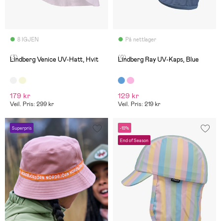
8 IGJEN
På nettlager
(3)
(0)
Lindberg Venice UV-Hatt, Hvit
Lindberg Ray UV-Kaps, Blue
179 kr
129 kr
Veil. Pris: 299 kr
Veil. Pris: 219 kr
Superpris
-19%
End of Season