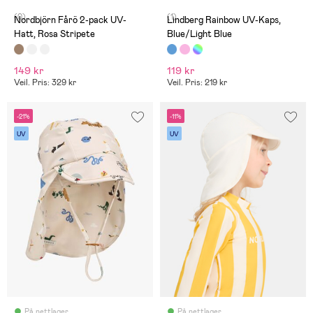
(0)
(1)
Nordbjörn Fårö 2-pack UV-
Lindberg Rainbow UV-Kaps,
Hatt, Rosa Stripete
Blue/Light Blue
149 kr
119 kr
Veil. Pris: 329 kr
Veil. Pris: 219 kr
-21%
-11%
UV
UV
På nettlager
På nettlager