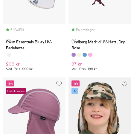
6 IGJEN
På nettlager
(0)
(4)
Swim Essentials Bluey UV-
Lindberg Madrid UV-Hatt, Dry
Badehette
Rose
209 kr
97 kr
Veil. Pris: 299 kr
Veil. Pris: 189 kr
-19%
-14%
End of Season
UV