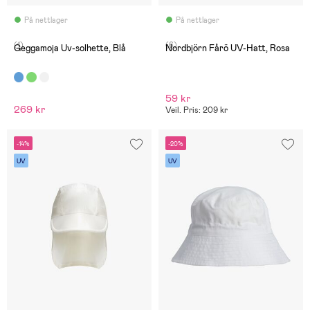
På nettlager
På nettlager
(1)
(6)
Geggamoja Uv-solhette, Blå
Nordbjörn Fårö UV-Hatt, Rosa
59 kr
269 kr
Veil. Pris: 209 kr
-14%
-20%
UV
UV