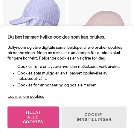
Du bestemmer hvilke cookies som kan brukes.
Jollyroom og våre digitale samarbeidspartnere bruker cookies
på denne siden. Noen av disse er nødvendige for at siden skal
fungere korrekt. Følgende cookies er valgfrie for deg:
Cookies for å analysere hvordan nettstedet vårt brukes.
Cookies som muliggjør en tilpasset opplevelse av
2 IGJEN
5 IGJEN
nettstedet vårt.
Kundeservice
(0)
(0)
Cookies for annonsering og sosiale medier.
Swim Essentials Solhatt Blue
Lindberg Tuscany Solcaps,
Stripes
Beige
Les mer om cookies
159 kr
299 kr
Veil. Pris: 299 kr
TILLAT
COOKIE-
ALLE
INNSTILLINGER
COOKIES
1
/
2