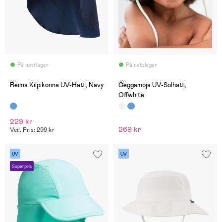
På nettlager
På nettlager
(1)
(0)
Reima Kilpikonna UV-Hatt, Navy
Geggamoja UV-Solhatt,
Offwhite
229 kr
269 kr
Veil. Pris: 299 kr
UV
UV
Superpris