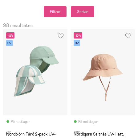
Filtrer
Sorter
98 resultater.
-12%
-10%
UV
UV
På nettlager
På nettlager
(0)
(25)
Nordbjörn Fårö 2-pack UV-
Nordbjørn Saltnäs UV-Hatt,