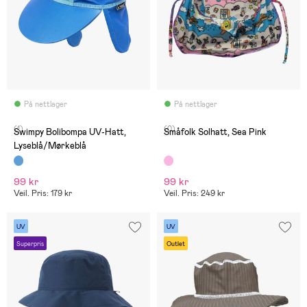
På nettlager
På nettlager
(1)
(0)
Swimpy Bolibompa UV-Hatt,
Småfolk Solhatt, Sea Pink
Lyseblå/Mørkeblå
99 kr
99 kr
Veil. Pris: 179 kr
Veil. Pris: 249 kr
UV
UV
Superpris
Outlet