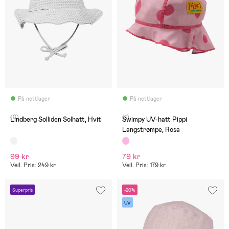
På nettlager
På nettlager
(0)
(1)
Lindberg Solliden Solhatt, Hvit
Swimpy UV-hatt Pippi
Langstrømpe, Rosa
99 kr
79 kr
Veil. Pris: 249 kr
Veil. Pris: 179 kr
Superpris
-20%
UV