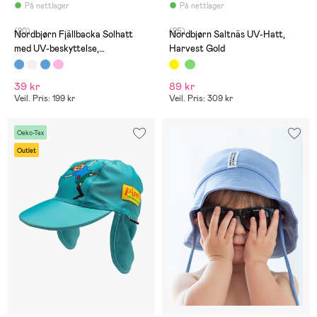
På nettlager
På nettlager
(20)
(25)
Nordbjørn Fjällbacka Solhatt
Nordbjørn Saltnäs UV-Hatt,
med UV-beskyttelse,
Harvest Gold
Strawberry Light Blue
39 kr
89 kr
Veil. Pris: 199 kr
Veil. Pris: 309 kr
Oeko-Tex
Outlet