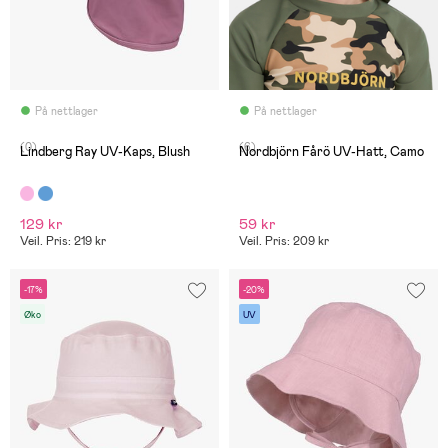
På nettlager
På nettlager
(0)
(6)
Lindberg Ray UV-Kaps, Blush
Nordbjörn Fårö UV-Hatt, Camo
129 kr
59 kr
Veil. Pris: 219 kr
Veil. Pris: 209 kr
-17%
-20%
Øko
UV