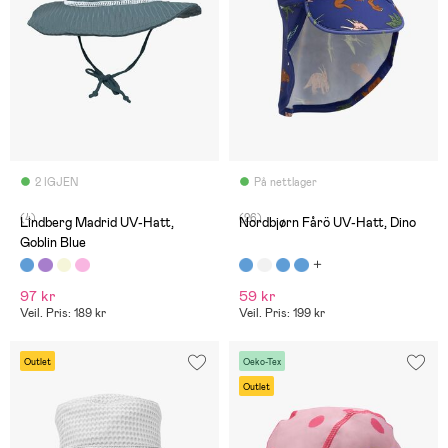
2 IGJEN
På nettlager
(4)
(26)
Lindberg Madrid UV-Hatt,
Nordbjørn Fårö UV-Hatt, Dino
Goblin Blue
97 kr
59 kr
Veil. Pris: 189 kr
Veil. Pris: 199 kr
Outlet
Oeko-Tex
Outlet