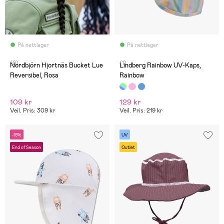
På nettlager
På nettlager
(0)
(1)
Nordbjörn Hjortnäs Bucket Lue
Lindberg Rainbow UV-Kaps,
Reversibel, Rosa
Rainbow
109 kr
129 kr
Veil. Pris: 309 kr
Veil. Pris: 219 kr
-19%
UV
End of Season
Outlet