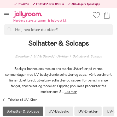
Hoppa
Prisløfte
Fri frakt* over 1200 kr
365 dagers åpent kjøp
till
Bestillinger etter 12:00 sendes neste hverdag!
innehållet
Nordens største barne- & babybutikk
Søk
Solhatter & Solcaps
Barneklær
UV & Strand
UV-Klær
Solhatter & Solcaps
Beskytt barnet ditt mot solens sterke UVstråler på varme
sommerdager med UV-beskyttende solhatter og caps. I vårt sortiment
finner du et bredt utvalg av solhatter og capser for barn, i mange
farger, størrelser og modeller. Oppdag populære produkter fra
merker som S
...
Les mer
Tilbake til UV-Klær
Solhatter & Solcaps
UV-Badesko
UV-Drakter
UV-Se