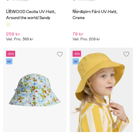
(0)
(6)
LIEWOOD Cecilia UV-Hatt,
Nordbjörn Fårö UV-Hatt,
Around the world/Sandy
Creme
259 kr
79 kr
Veil. Pris: 369 kr
Veil. Pris: 209 kr
-20%
-10%
UV
UV