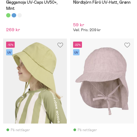
(1)
(6)
Geggamoja UV-Caps UV50+,
Nordbjörn Fårö UV-Hatt, Grønn
Mint
59 kr
269 kr
Veil. Pris: 209 kr
-10%
-22%
UV
UV
På nettlager
På nettlager