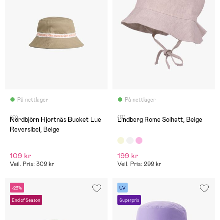
På nettlager
På nettlager
(0)
(0)
Nordbjörn Hjortnäs Bucket Lue
Lindberg Rome Solhatt, Beige
Reversibel, Beige
109 kr
199 kr
Veil. Pris: 309 kr
Veil. Pris: 299 kr
-23%
UV
End of Season
Superpris