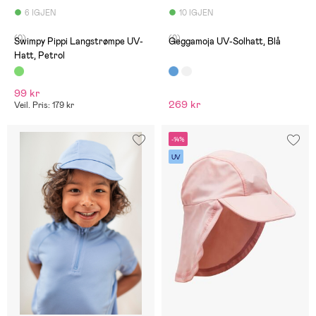
6 IGJEN
10 IGJEN
(0)
(0)
Swimpy Pippi Langstrømpe UV-
Geggamoja UV-Solhatt, Blå
Hatt, Petrol
99 kr
269 kr
Veil. Pris: 179 kr
-14%
UV