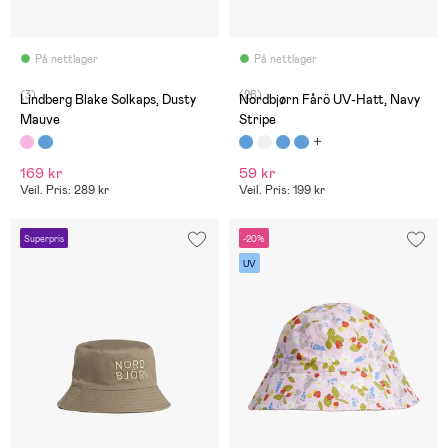
På nettlager
På nettlager
(3)
(26)
Lindberg Blake Solkaps, Dusty
Nordbjørn Fårö UV-Hatt, Navy
Mauve
Stripe
169 kr
59 kr
Veil. Pris: 289 kr
Veil. Pris: 199 kr
Superpris
-20%
UV