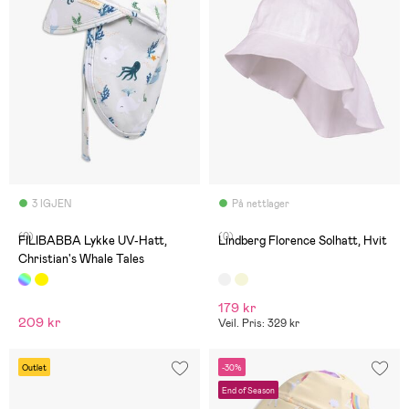
3 IGJEN
På nettlager
(0)
(0)
FILIBABBA Lykke UV-Hatt,
Lindberg Florence Solhatt, Hvit
Christian's Whale Tales
179 kr
209 kr
Veil. Pris: 329 kr
Outlet
-30%
End of Season