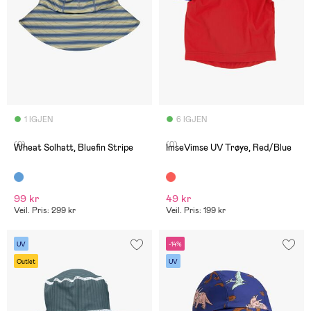
1 IGJEN
6 IGJEN
(0)
(0)
Wheat Solhatt, Bluefin Stripe
ImseVimse UV Trøye, Red/Blue
99 kr
49 kr
Veil. Pris: 299 kr
Veil. Pris: 199 kr
UV
-14%
Outlet
UV