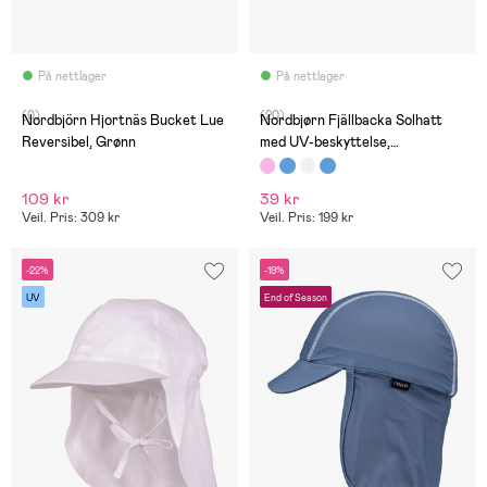
På nettlager
På nettlager
(0)
(20)
Nordbjörn Hjortnäs Bucket Lue
Nordbjørn Fjällbacka Solhatt
Reversibel, Grønn
med UV-beskyttelse,
Strawberry Pink
109 kr
39 kr
Veil. Pris: 309 kr
Veil. Pris: 199 kr
-22%
-19%
UV
End of Season