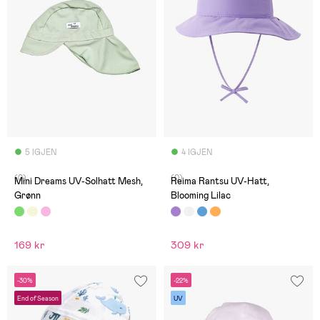
5 IGJEN
4 IGJEN
(0)
(0)
Mini Dreams UV-Solhatt Mesh,
Reima Rantsu UV-Hatt,
Grønn
Blooming Lilac
169 kr
309 kr
-30%
-22%
End of Season
UV