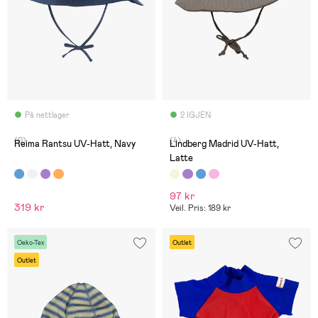
På nettlager
2 IGJEN
(0)
(4)
Reima Rantsu UV-Hatt, Navy
Lindberg Madrid UV-Hatt,
Latte
97 kr
319 kr
Veil. Pris: 189 kr
Oeko-Tex
Outlet
Outlet