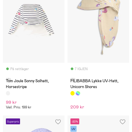
På nettlager
7 IGJEN
(0)
(0)
Tom Joule Sonny Solhatt,
FILIBABBA Lykke UV-Hatt,
Horsestripe
Unicorn Shores
99 kr
209 kr
Veil. Pris: 199 kr
Superpris
-20%
UV