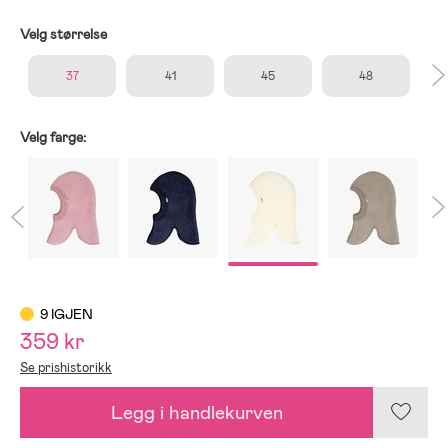
Velg størrelse
37
41
45
48
Velg farge:
9 IGJEN
359 kr
Se prishistorikk
Legg i handlekurven