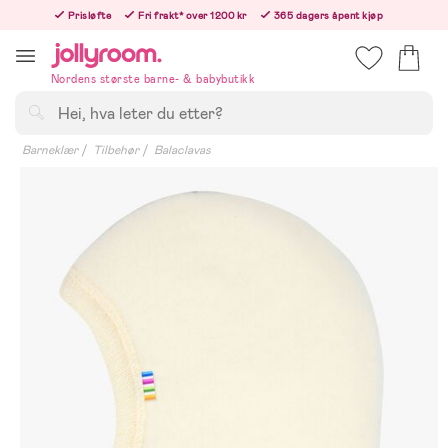
Hoppa
Prisløfte
Fri frakt* over 1200 kr
365 dagers åpent kjøp
till
Bestillinger etter 12:00 sendes neste hverdag!
innehållet
Nordens største barne- & babybutikk
Søk
Barneklær
Tilbehør
Balaclavas