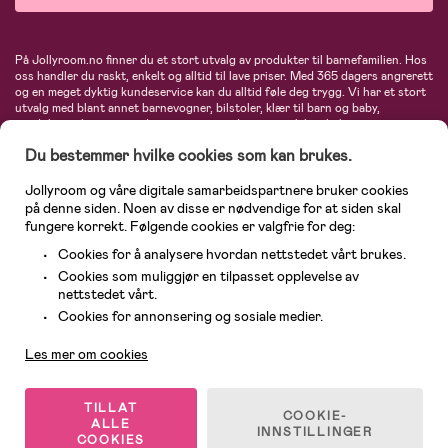
På Jollyroom.no finner du et stort utvalg av produkter til barnefamilien. Hos
oss handler du raskt, enkelt og alltid til lave priser. Med 365 dagers angrerett
og en meget dyktig kundeservice kan du alltid føle deg trygg. Vi har et stort
utvalg med blant annet barnevogner, bilstoler, klær til barn og baby,
produkter til mor, mengder av inspirerende interiør, leker, babyustyr og mye
mye mer. Vi tilbyr produkter fra velkjente merker som blant annet Britax,
Du bestemmer hvilke cookies som kan brukes.
Maxi-Cosi, Baby Jogger, BabyBjörn, Didriksons, KidKraft, Ergobaby, Philips
Avent, Neonate, Cybex, LEGO og mange flere. Velkommen inn til nordens
største nettbutikk for barn og baby!
Jollyroom og våre digitale samarbeidspartnere bruker cookies
på denne siden. Noen av disse er nødvendige for at siden skal
fungere korrekt. Følgende cookies er valgfrie for deg:
Cookies for å analysere hvordan nettstedet vårt brukes.
Cookies som muliggjør en tilpasset opplevelse av
nettstedet vårt.
Kundeservice
Cookies for annonsering og sosiale medier.
Les mer om cookies
© 2026 Jollyroom AS. Alle rettigheter reservert.
TILLAT
COOKIE-
ALLE
INNSTILLINGER
COOKIES