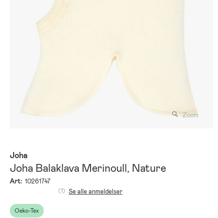
Zoom
Joha
Joha Balaklava Merinoull, Nature
Art:
10261747
(1)
Se alle anmeldelser
Oeko-Tex