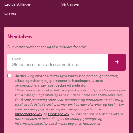
Ledige stillinger
Vårt ansvar
Om oss
Nyhetsbrev
Bli nyhetsbrevabonnent og få eksklusive fordeler!
Email*
Ja takk!
Jeg ønsker å motta nyhetsbrev med personlige rabatter,
tilbud og nyheter, og godkjenner behandlingen av mine
personopplysninger som beskrevet nedenfor.
Våre nyhetsbrev bruker informasjonskapsler og lignende teknologier
for å måle åpningsraten og våre kunders interesser i tilbudene våre,
for å tilby personlig tilpassede annonser og innholdsmarkedsføring,
og til statistiske formål. Les mer om hvordan vi bruker og beskytter
dine personopplysninger og informasjonskapsler i vår
Integritetspolicy
og
Cookiepolicy
. Du kan når som helst tilbakekalle
ditt samtykke til behandling av personopplysninger og
informasjonskapsler ved å melde deg av nyhetsbrevet.