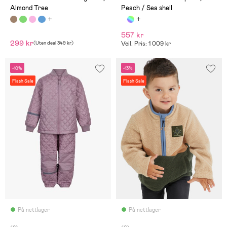
Almond Tree
Peach / Sea shell
557 kr
299 kr
(
Uten deal
349 kr
)
Veil. Pris: 1 009 kr
-10%
-13%
Flash Sale
Flash Sale
På nettlager
På nettlager