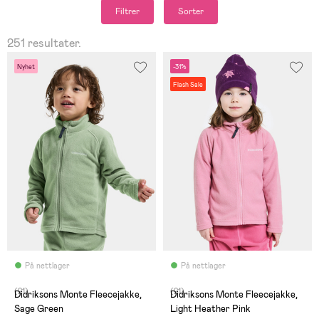
Filtrer
Sorter
251 resultater.
Nyhet
-31%
Flash Sale
På nettlager
På nettlager
(21)
(21)
Didriksons Monte Fleecejakke,
Didriksons Monte Fleecejakke,
Sage Green
Light Heather Pink