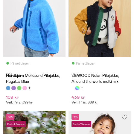
På nettlager
På nettlager
(13)
(0)
Nordbjørn Mollösund Pilejakke,
LIEWOOD Nolan Pilejakke,
Regatta Blue
Around the world multi mix
159 kr
439 kr
Veil. Pris: 399 kr
Veil. Pris: 889 kr
-10%
-11%
End of Season
End of Season