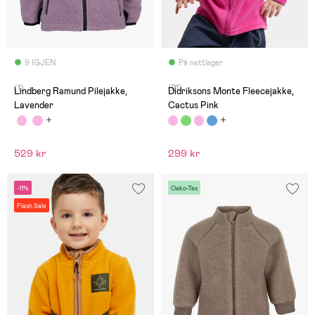
9 IGJEN
På nettlager
(1)
(21)
Lindberg Ramund Pilejakke,
Didriksons Monte Fleecejakke,
Lavender
Cactus Pink
529 kr
299 kr
-11%
Oeko-Tex
Flash Sale