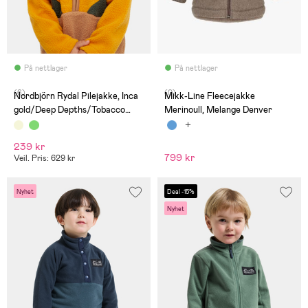
På nettlager
På nettlager
(6)
(0)
Nordbjörn Rydal Pilejakke, Inca
Mikk-Line Fleecejakke
gold/Deep Depths/Tobacco
Merinoull, Melange Denver
brown
239 kr
799 kr
Veil. Pris: 629 kr
Nyhet
Deal -15%
Nyhet