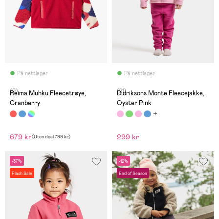
På nettlager
På nettlager
(0)
(21)
Reima Muhku Fleecetrøye,
Didriksons Monte Fleecejakke,
Cranberry
Oyster Pink
679 kr
299 kr
(
Uten deal
799 kr
)
-37%
-12%
Flash Sale
End of Season