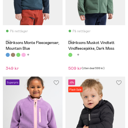
På nettlager
På nettlager
(0)
(1)
Didriksons Monte Fleecegenser,
Didriksons Muskot Vindtett
Mountain Blue
Vindfleecejakke, Dark Moss
349 kr
509 kr
(
Uten deal
599 kr
)
Superpris
-6%
Flash Sale