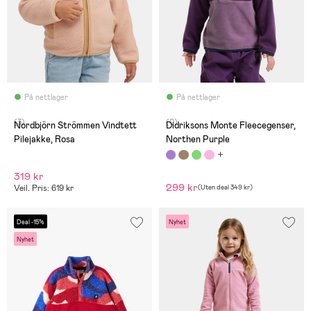
På nettlager
På nettlager
(3)
(0)
Nordbjörn Strömmen Vindtett
Didriksons Monte Fleecegenser,
Pilejakke, Rosa
Northen Purple
319 kr
299 kr
Veil. Pris: 619 kr
(
Uten deal
349 kr
)
Deal -15%
Nyhet
Nyhet