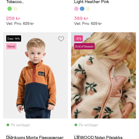
Tobacco
Light Heather Pink
Brown/Stonewash/Oatmeal
259 kr
389 kr
Veil. Pris: 629 kr
Veil. Pris: 629 kr
Deal -14%
-10%
Nyhet
End of Season
På nettlager
På nettlager
(0)
(0)
Didriksons Monte Fleecegenser,
LIEWOOD Nolan Pilejakke,