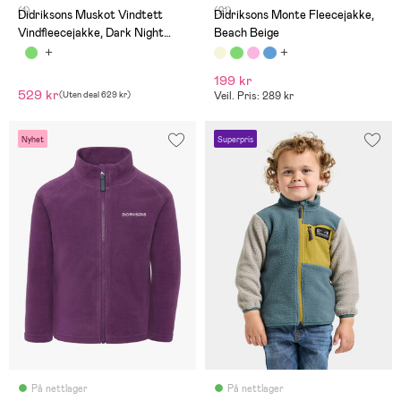
(1)
(21)
Didriksons Muskot Vindtett
Didriksons Monte Fleecejakke,
Vindfleecejakke, Dark Night
Beach Beige
Blue
199 kr
529 kr
(
Uten deal
629 kr
)
Veil. Pris: 289 kr
Nyhet
Superpris
På nettlager
På nettlager