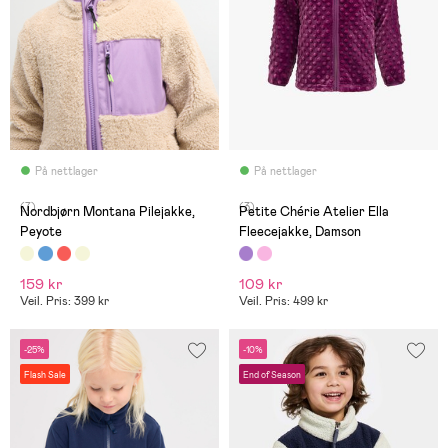
På nettlager
På nettlager
(7)
(3)
Nordbjørn Montana Pilejakke,
Petite Chérie Atelier Ella
Peyote
Fleecejakke, Damson
159 kr
109 kr
Veil. Pris: 399 kr
Veil. Pris: 499 kr
-25%
-10%
Flash Sale
End of Season