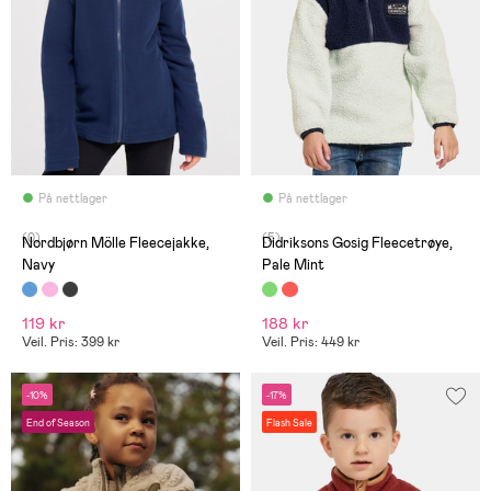
På nettlager
På nettlager
(0)
(5)
Nordbjørn Mölle Fleecejakke,
Didriksons Gosig Fleecetrøye,
Navy
Pale Mint
119 kr
188 kr
Veil. Pris: 399 kr
Veil. Pris: 449 kr
-10%
-17%
End of Season
Flash Sale