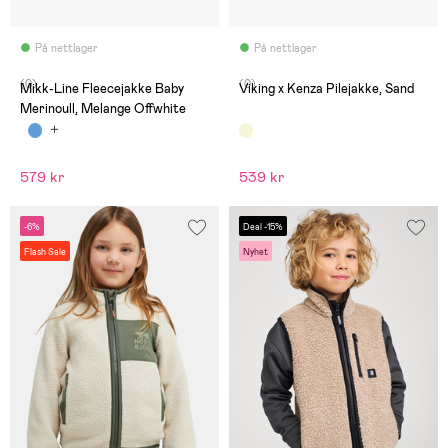
På nettlager
På nettlager
(0)
(0)
Mikk-Line Fleecejakke Baby
Viking x Kenza Pilejakke, Sand
Merinoull, Melange Offwhite
579 kr
539 kr
-6%
Deal -15%
Flash Sale
Nyhet