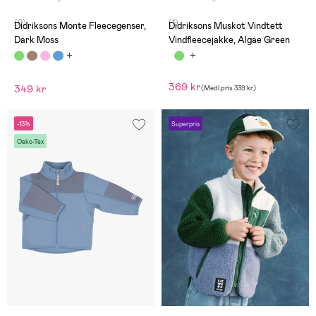
(0)
(1)
Didriksons Monte Fleecegenser,
Didriksons Muskot Vindtett
Dark Moss
Vindfleecejakke, Algae Green
369 kr
349 kr
(
Medl.pris
339 kr
)
-13%
Superpris
Oeko-Tex