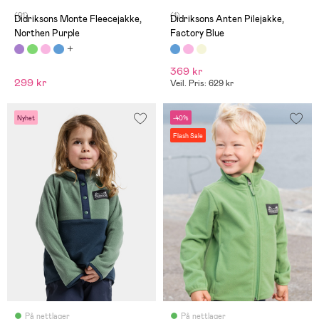
(21)
(1)
Didriksons Monte Fleecejakke,
Didriksons Anten Pilejakke,
Northen Purple
Factory Blue
369 kr
299 kr
Veil. Pris: 629 kr
Nyhet
-40%
Flash Sale
På nettlager
På nettlager