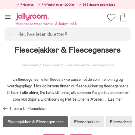
Hoppa
Prisløfte
Fri frakt* over 1200 kr
365 dagers åpent kjøp
till
Bestillinger etter 12:00 sendes neste hverdag!
innehållet
Nordens største barne- & babybutikk
Søk
Fleecejakker & Fleecegensere
Barneklær
Fleeceklær
Fleecejakker & Fleecegensere
En fleecegenser eller fleecejakke passer både som mellomlag og
hverdagsplagg. Hos Jollyroom finner du fleecejakker og fleecegensere
til barn i alle aldre, fra baby til junior, alt sammen fra gode varemerker
som Nordbjörn, Didriksons og Petite Chérie Atelier.
...
Les mer
Tilbake til Fleeceklær
Fleecejakker & Fleecegensere
Fleecebukser
Fleecedresse