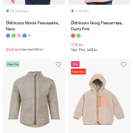
På nettlager
9 IGJEN
(21)
(5)
Didriksons Monte Fleecejakke,
Didriksons Gosig Fleecetrøye,
Navy
Dusty Pink
179 kr
249 kr
(
Uten deal
299 kr
)
Veil. Pris: 449 kr
Oeko-Tex
-33%
Flash Sale