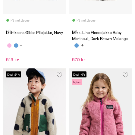
På nettlager
På nettlager
(4)
(0)
Didriksons Gibbs Pilejakke, Navy
Mikk-Line Fleecejakke Baby
Merinoull, Dark Brown Melange
519 kr
579 kr
Deal -24%
Deal -16%
Nyhet