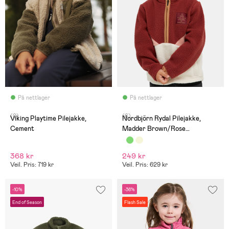
På nettlager
På nettlager
(0)
(6)
Viking Playtime Pilejakke,
Nordbjörn Rydal Pilejakke,
Cement
Madder Brown/Rose
Dawn/Oatmeal
368 kr
249 kr
Veil. Pris: 719 kr
Veil. Pris: 629 kr
-10%
-36%
End of Season
Flash Sale