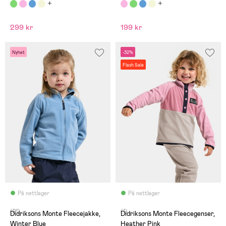
299 kr
199 kr
Nyhet
-32%
Flash Sale
På nettlager
På nettlager
(21)
(1)
Didriksons Monte Fleecejakke,
Didriksons Monte Fleecegenser,
Winter Blue
Heather Pink