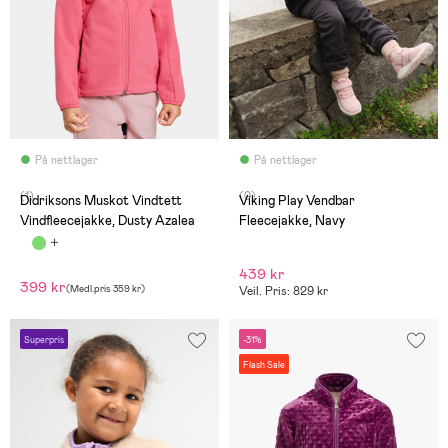
På nettlager
På nettlager
(1)
(0)
Didriksons Muskot Vindtett
Viking Play Vendbar
Vindfleecejakke, Dusty Azalea
Fleecejakke, Navy
439 kr
399 kr
(
Medl.pris
359 kr
)
Veil. Pris: 829 kr
Superpris
-31%
Flash Sale