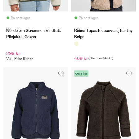
På nettlager
På nettlager
(3)
(0)
Nordbjörn Strömmen Vindtett
Reima Tupas Fleecevest, Earthy
Pilejakke, Grønn
Beige
299 kr
469 kr
Veil. Pris: 619 kr
(
Uten deal
549 kr
)
Oeko-Tex