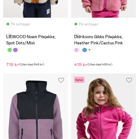
På nettlager
På nettlager
(0)
(4)
LIEWOOD Noam Pilejakke,
Didriksons Gibbs Pilejakke,
Spot Dots/Mist
Heather Pink/Cactus Pink
719 kr
419 kr
(
Uten deal
949 kr
)
(
Uten deal
499 kr
)
Nyhet