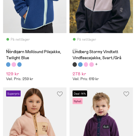
På nettlager
På nettlager
(3)
(0)
Nordbjørn Mollösund Pilejakke,
Lindberg Stormy Vindtett
Twilight Blue
Vindfleecejakke, Svart/Grå
129 kr
278 kr
Veil. Pris: 259 kr
Veil. Pris: 619 kr
Superpris
Deal -14%
Nyhet