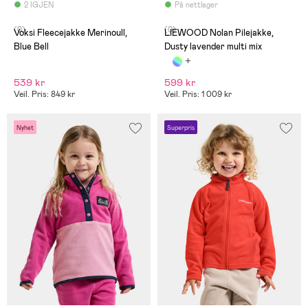
2 IGJEN
På nettlager
(0)
(0)
Voksi Fleecejakke Merinoull,
LIEWOOD Nolan Pilejakke,
Blue Bell
Dusty lavender multi mix
539 kr
599 kr
Veil. Pris: 849 kr
Veil. Pris: 1 009 kr
Nyhet
Superpris