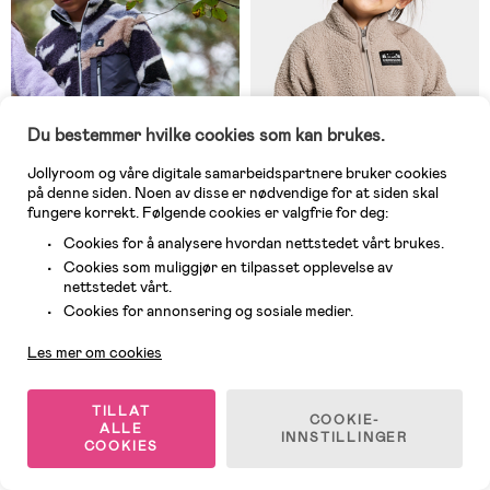
Du bestemmer hvilke cookies som kan brukes.
Jollyroom og våre digitale samarbeidspartnere bruker cookies
på denne siden. Noen av disse er nødvendige for at siden skal
fungere korrekt. Følgende cookies er valgfrie for deg:
Cookies for å analysere hvordan nettstedet vårt brukes.
8 IGJEN
På nettlager
Cookies som muliggjør en tilpasset opplevelse av
(1)
(4)
nettstedet vårt.
Reima Turilas Pilejakke, Soft
Didriksons Gibbs Pilejakke,
Kundeservice
Black
Beach beige
Cookies for annonsering og sosiale medier.
Les mer om cookies
349 kr
279 kr
Veil. Pris: 799 kr
Veil. Pris: 519 kr
TILLAT
COOKIE-
ALLE
INNSTILLINGER
COOKIES
1
/
5