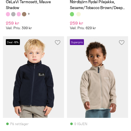
(8)
(6)
CeLaVi Termosett, Mauve
Nordbjörn Rydal Pilejakke,
Shadow
Sesame/Tobacco Brown/Deep
Depths
259 kr
259 kr
Veil. Pris: 399 kr
Veil. Pris: 629 kr
Deal -16%
Superpris
På nettlager
9 IGJEN