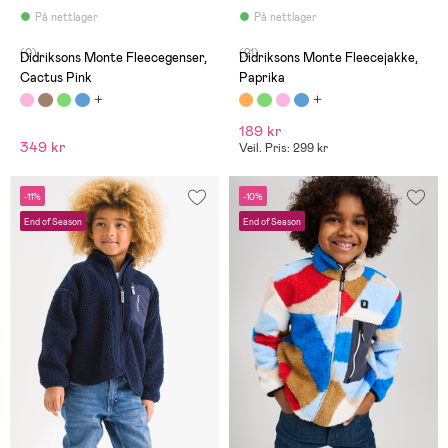
På nettlager
På nettlager
(0)
(21)
Didriksons Monte Fleecegenser,
Didriksons Monte Fleecejakke,
Cactus Pink
Paprika
189 kr
349 kr
Veil. Pris: 299 kr
-11%
-10%
End of Season
End of Season