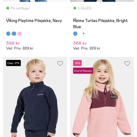
På nettlager
5 IGJEN
(0)
(1)
Viking Playtime Pilejakke, Navy
Reima Turilas Pilejakke, Bright
Blue
399 kr
368 kr
Veil. Pris: 829 kr
Veil. Pris: 829 kr
Deal -17%
-10%
End of Season