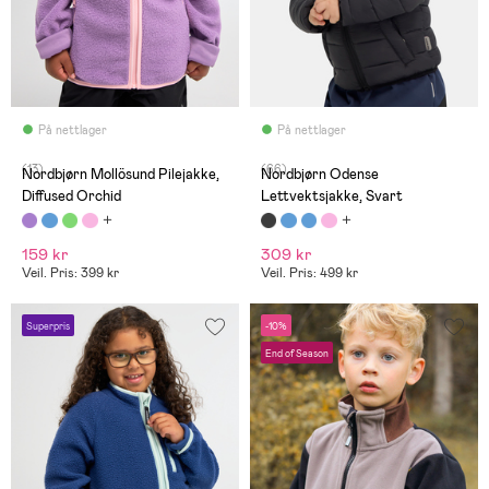
På nettlager
På nettlager
(13)
(66)
Nordbjørn Mollösund Pilejakke,
Nordbjørn Odense
Diffused Orchid
Lettvektsjakke, Svart
159 kr
309 kr
Veil. Pris: 399 kr
Veil. Pris: 499 kr
Superpris
-10%
End of Season