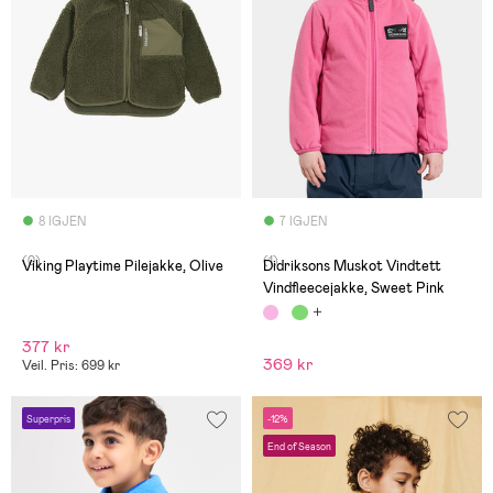
8 IGJEN
7 IGJEN
(0)
(1)
Viking Playtime Pilejakke, Olive
Didriksons Muskot Vindtett
Vindfleecejakke, Sweet Pink
377 kr
369 kr
Veil. Pris: 699 kr
Superpris
-12%
End of Season