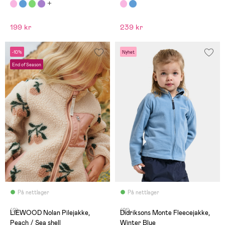
199 kr
239 kr
-10%
Nyhet
End of Season
På nettlager
På nettlager
(0)
(21)
LIEWOOD Nolan Pilejakke,
Didriksons Monte Fleecejakke,
Peach / Sea shell
Winter Blue