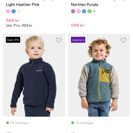
Light Heather Pink
Northen Purple
389 kr
299 kr
Veil. Pris: 629 kr
Deal -17%
Superpris
På nettlager
På nettlager