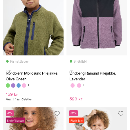
På nettlager
9 IGJEN
(13)
(1)
Nordbjørn Mollösund Pilejakke,
Lindberg Ramund Pilejakke,
Olive Green
Lavender
159 kr
529 kr
Veil. Pris: 399 kr
-13%
-35%
End of Season
Flash Sale