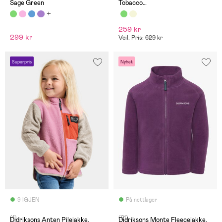
Sage Green
Tobacco
Brown/Stonewash/Oatmeal
259 kr
299 kr
Veil. Pris: 629 kr
Superpris
Nyhet
9 IGJEN
På nettlager
(1)
(21)
Didriksons Anten Pilejakke,
Didriksons Monte Fleecejakke,