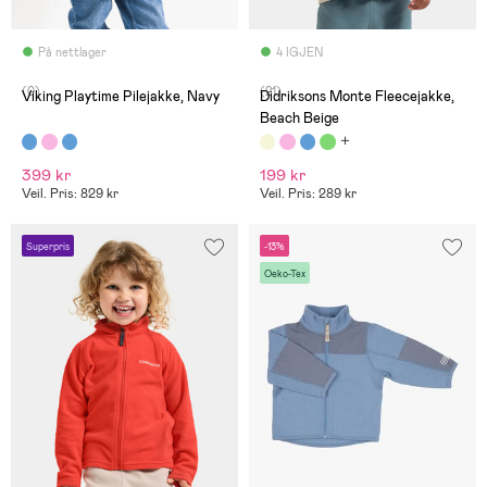
På nettlager
4 IGJEN
(0)
(21)
Viking Playtime Pilejakke, Navy
Didriksons Monte Fleecejakke,
Beach Beige
399 kr
199 kr
Veil. Pris: 829 kr
Veil. Pris: 289 kr
Superpris
-13%
Oeko-Tex