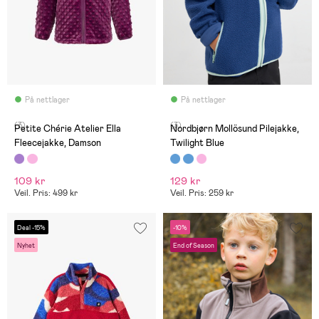
På nettlager
På nettlager
(3)
(3)
Petite Chérie Atelier Ella
Nordbjørn Mollösund Pilejakke,
Fleecejakke, Damson
Twilight Blue
109 kr
129 kr
Veil. Pris: 499 kr
Veil. Pris: 259 kr
Deal -15%
-10%
Nyhet
End of Season