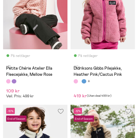
På nettlager
På nettlager
(3)
(4)
Petite Chérie Atelier Ella
Didriksons Gibbs Pilejakke,
Fleecejakke, Mellow Rose
Heather Pink/Cactus Pink
109 kr
419 kr
Veil. Pris: 499 kr
(
Uten deal
499 kr
)
-10%
-12%
End of Season
End of Season