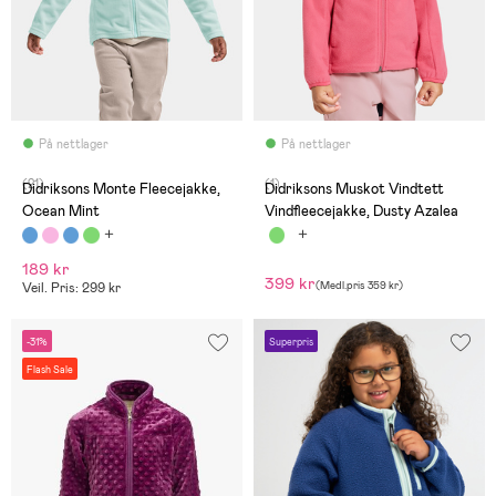
På nettlager
På nettlager
(21)
(1)
Didriksons Monte Fleecejakke,
Didriksons Muskot Vindtett
Ocean Mint
Vindfleecejakke, Dusty Azalea
189 kr
399 kr
(
Medl.pris
359 kr
)
Veil. Pris: 299 kr
-31%
Superpris
Flash Sale