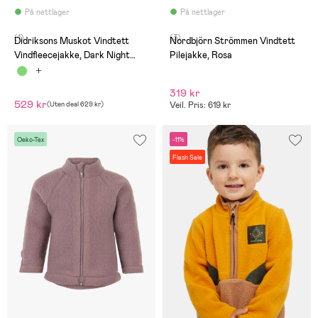
På nettlager
På nettlager
(1)
(3)
Didriksons Muskot Vindtett
Nordbjörn Strömmen Vindtett
Vindfleecejakke, Dark Night
Pilejakke, Rosa
Blue
319 kr
529 kr
(
Uten deal
629 kr
)
Veil. Pris: 619 kr
Oeko-Tex
-11%
Flash Sale