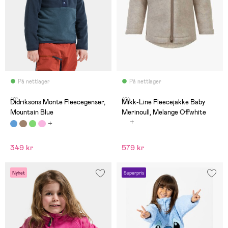
På nettlager
På nettlager
(0)
(0)
Didriksons Monte Fleecegenser,
Mikk-Line Fleecejakke Baby
Mountain Blue
Merinoull, Melange Offwhite
349 kr
579 kr
Nyhet
Superpris