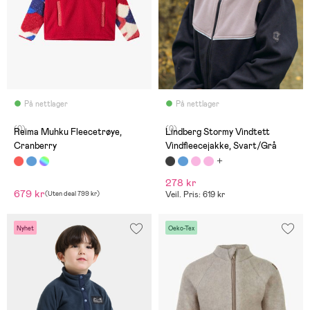
På nettlager
På nettlager
(0)
(0)
Reima Muhku Fleecetrøye,
Lindberg Stormy Vindtett
Cranberry
Vindfleecejakke, Svart/Grå
278 kr
679 kr
(
Uten deal
799 kr
)
Veil. Pris: 619 kr
Nyhet
Oeko-Tex