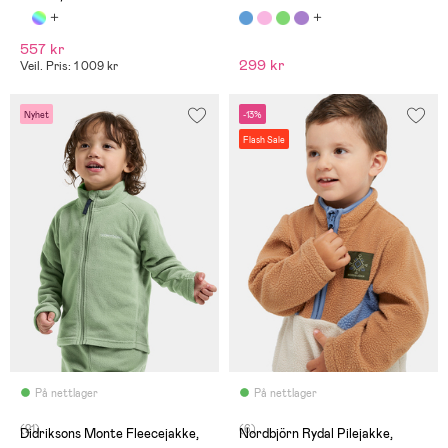
557 kr
299 kr
Veil. Pris: 1 009 kr
Nyhet
-13%
Flash Sale
På nettlager
På nettlager
(21)
(6)
Didriksons Monte Fleecejakke,
Nordbjörn Rydal Pilejakke,