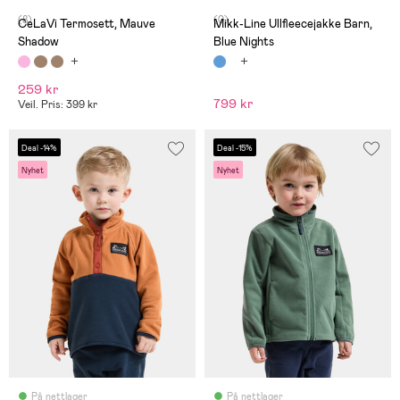
(8)
(0)
CeLaVi Termosett, Mauve
Mikk-Line Ullfleecejakke Barn,
Shadow
Blue Nights
259 kr
799 kr
Veil. Pris: 399 kr
Deal -14%
Deal -15%
Nyhet
Nyhet
På nettlager
På nettlager