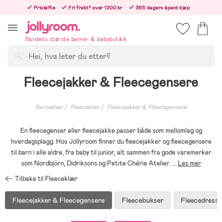
Hoppa
Prisløfte
Fri frakt* over 1200 kr
365 dagers åpent kjøp
till
Bestill i dag, så sender vi rett etter helligedagen
innehållet
Nordens største barne- & babybutikk
Søk
Fleecejakker & Fleecegensere
Barneklær
Fleeceklær
Fleecejakker & Fleecegensere
En fleecegenser eller fleecejakke passer både som mellomlag og
hverdagsplagg. Hos Jollyroom finner du fleecejakker og fleecegensere
til barn i alle aldre, fra baby til junior, alt sammen fra gode varemerker
som Nordbjörn, Didriksons og Petite Chérie Atelier.
...
Les mer
Tilbake til Fleeceklær
Fleecejakker & Fleecegensere
Fleecebukser
Fleecedresse