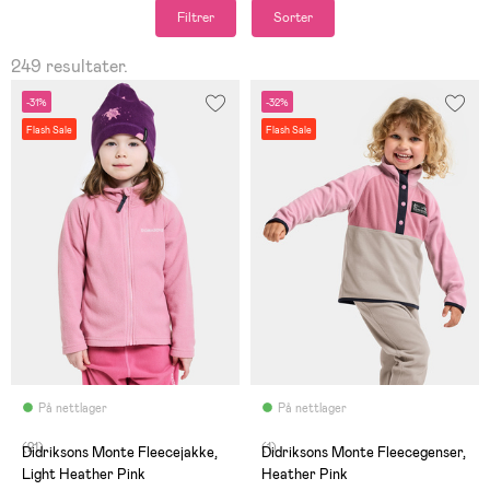
Filtrer
Sorter
249 resultater.
-31%
-32%
Flash Sale
Flash Sale
På nettlager
På nettlager
(21)
(1)
Didriksons Monte Fleecejakke,
Didriksons Monte Fleecegenser,
Light Heather Pink
Heather Pink