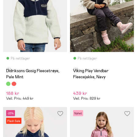
På nettlager
På nettlager
(5)
(0)
Didriksons Gosig Fleecetrøye,
Viking Play Vendbar
Pale Mint
Fleecejakke, Navy
188 kr
439 kr
Veil. Pris: 449 kr
Veil. Pris: 829 kr
-25%
Nyhet
Flash Sale