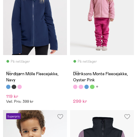
På nettlager
På nettlager
(0)
(21)
Nordbjørn Mölle Fleecejakke,
Didriksons Monte Fleecejakke,
Navy
Oyster Pink
119 kr
299 kr
Veil. Pris: 399 kr
Superpris