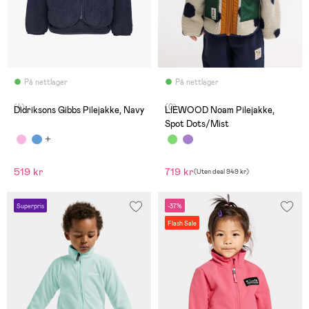
På nettlager
På nettlager
(4)
(0)
Didriksons Gibbs Pilejakke, Navy
LIEWOOD Noam Pilejakke,
Spot Dots/Mist
519 kr
719 kr
(
Uten deal
949 kr
)
Superpris
-37%
Flash Sale