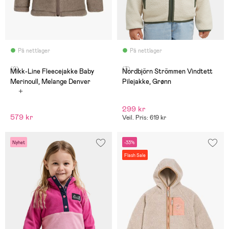
På nettlager
På nettlager
(0)
(3)
Mikk-Line Fleecejakke Baby
Nordbjörn Strömmen Vindtett
Merinoull, Melange Denver
Pilejakke, Grønn
299 kr
579 kr
Veil. Pris: 619 kr
Nyhet
-33%
Flash Sale