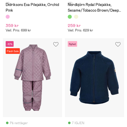
(1)
(6)
Didriksons Exa Pilejakke, Orchid
Nordbjörn Rydal Pilejakke,
Pink
Sesame/Tobacco Brown/Deep
Depths
359 kr
259 kr
Veil. Pris: 699 kr
Veil. Pris: 629 kr
-10%
Nyhet
Flash Sale
På nettlager
7 IGJEN