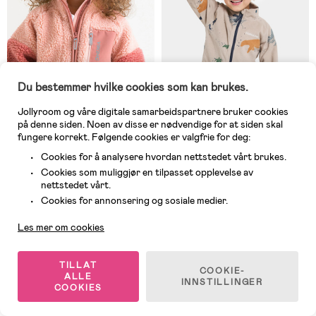
Du bestemmer hvilke cookies som kan brukes.
Jollyroom og våre digitale samarbeidspartnere bruker cookies
på denne siden. Noen av disse er nødvendige for at siden skal
fungere korrekt. Følgende cookies er valgfrie for deg:
Cookies for å analysere hvordan nettstedet vårt brukes.
På nettlager
På nettlager
Cookies som muliggjør en tilpasset opplevelse av
(0)
(0)
nettstedet vårt.
Viking Playtime Pilejakke, Rosa
Didriksons Monte Fleecejakke,
Kundeservice
Winter Ocean Multi
Cookies for annonsering og sosiale medier.
Les mer om cookies
419 kr
219 kr
Veil. Pris: 799 kr
TILLAT
COOKIE-
ALLE
INNSTILLINGER
COOKIES
1
/
5