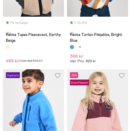
På nettlager
5 IGJEN
(0)
(1)
Reima Tupas Fleecevest, Earthy
Reima Turilas Pilejakke, Bright
Beige
Blue
368 kr
469 kr
(
Uten deal
549 kr
)
Veil. Pris: 829 kr
Superpris
-10%
End of Season