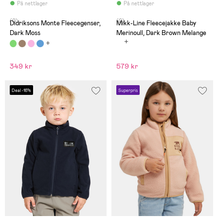
På nettlager
På nettlager
(0)
(0)
Didriksons Monte Fleecegenser,
Mikk-Line Fleecejakke Baby
Dark Moss
Merinoull, Dark Brown Melange
349 kr
579 kr
Deal -16%
Superpris