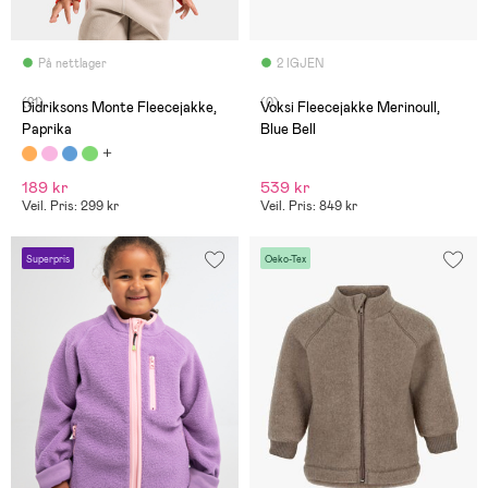
På nettlager
2 IGJEN
(21)
(0)
Didriksons Monte Fleecejakke,
Voksi Fleecejakke Merinoull,
Paprika
Blue Bell
189 kr
539 kr
Veil. Pris: 299 kr
Veil. Pris: 849 kr
Superpris
Oeko-Tex