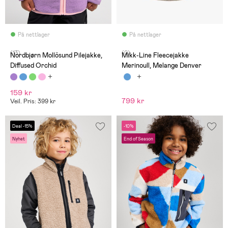
På nettlager
På nettlager
(13)
(0)
Nordbjørn Mollösund Pilejakke,
Mikk-Line Fleecejakke
Diffused Orchid
Merinoull, Melange Denver
159 kr
799 kr
Veil. Pris: 399 kr
Deal -15%
-10%
Nyhet
End of Season