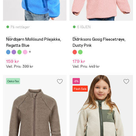
På nettlager
6 IGJEN
(13)
(5)
Nordbjørn Mollösund Pilejakke,
Didriksons Gosig Fleecetrøye,
Regatta Blue
Dusty Pink
159 kr
179 kr
Veil. Pris: 399 kr
Veil. Pris: 449 kr
Oeko-Tex
-6%
Flash Sale