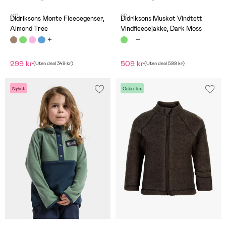
(0)
(1)
Didriksons Monte Fleecegenser,
Didriksons Muskot Vindtett
Almond Tree
Vindfleecejakke, Dark Moss
299 kr
509 kr
(
Uten deal
349 kr
)
(
Uten deal
599 kr
)
Nyhet
Oeko-Tex