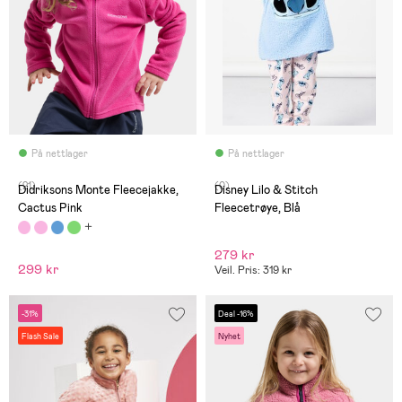
På nettlager
På nettlager
(21)
(0)
Didriksons Monte Fleecejakke,
Disney Lilo & Stitch
Cactus Pink
Fleecetrøye, Blå
279 kr
299 kr
Veil. Pris: 319 kr
-31%
Deal -16%
Flash Sale
Nyhet