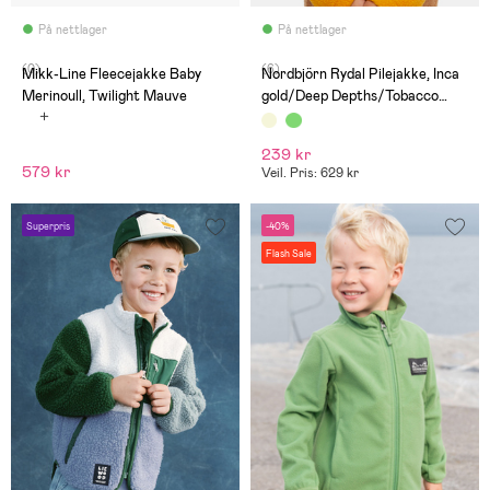
På nettlager
På nettlager
(0)
(6)
Mikk-Line Fleecejakke Baby
Nordbjörn Rydal Pilejakke, Inca
Merinoull, Twilight Mauve
gold/Deep Depths/Tobacco
brown
239 kr
579 kr
Veil. Pris: 629 kr
Superpris
-40%
Flash Sale