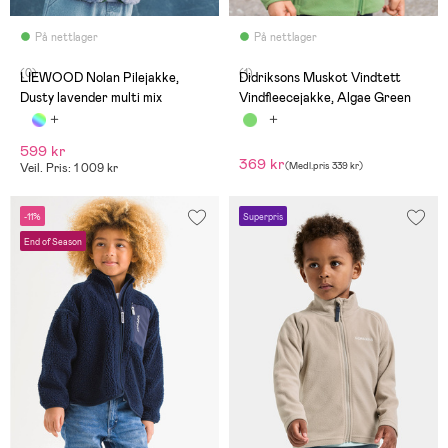
På nettlager
På nettlager
(0)
(1)
LIEWOOD Nolan Pilejakke,
Didriksons Muskot Vindtett
Dusty lavender multi mix
Vindfleecejakke, Algae Green
599 kr
369 kr
(
Medl.pris
339 kr
)
Veil. Pris: 1 009 kr
-11%
Superpris
End of Season