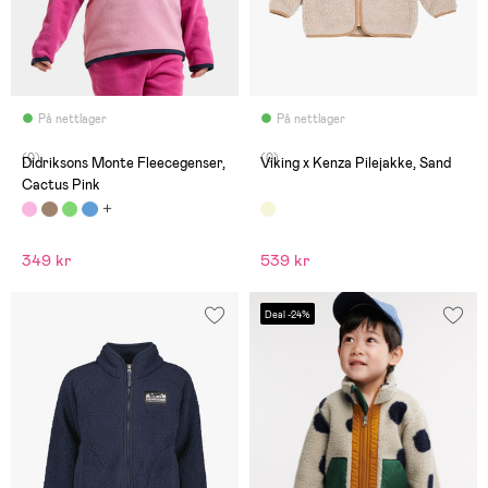
På nettlager
På nettlager
(0)
(0)
Didriksons Monte Fleecegenser,
Viking x Kenza Pilejakke, Sand
Cactus Pink
349 kr
539 kr
Deal -24%