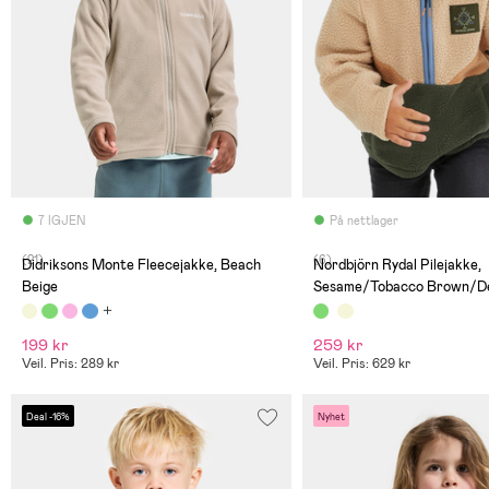
7 IGJEN
På nettlager
(21)
(6)
Didriksons Monte Fleecejakke, Beach
Nordbjörn Rydal Pilejakke,
Beige
Sesame/Tobacco Brown/D
199 kr
259 kr
Veil. Pris: 289 kr
Veil. Pris: 629 kr
Deal -16%
Nyhet