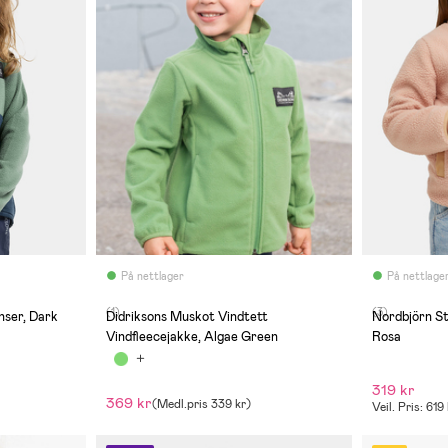
På nettlager
På nettlage
(1)
(3)
nser, Dark
Didriksons Muskot Vindtett
Nordbjörn Strömmen Vin
Vindfleecejakke, Algae Green
Rosa
319 kr
369 kr
(
Medl.pris
339 kr
)
Veil. Pris: 619