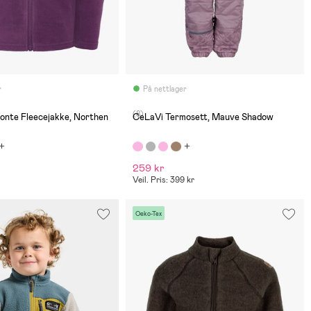
r
På nettlager
(8)
onte Fleecejakke, Northen
CeLaVi Termosett, Mauve Shadow
259 kr
Veil. Pris: 399 kr
Oeko-Tex