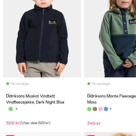
På nettlager
På nettlager
(1)
(0)
Didriksons Muskot Vindtett
Didriksons Monte Fleecege
Vindfleecejakke, Dark Night Blue
Moss
529 kr
349 kr
(
Uten deal
629 kr
)