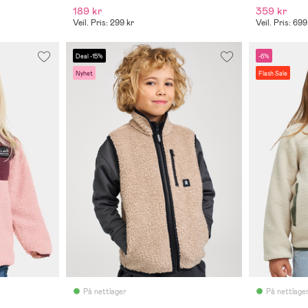
189 kr
359 kr
Veil. Pris: 299 kr
Veil. Pris: 699
Deal -15%
-6%
Nyhet
Flash Sale
På nettlager
På nettlage