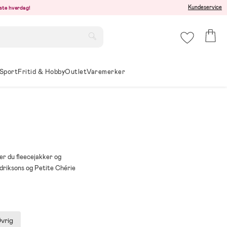
Kundeservice
este hverdag!
Sport
Fritid & Hobby
Outlet
Varemerker
er du fleecejakker og
Didriksons og Petite Chérie
vrig