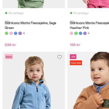
På nettlager
På nettlager
(21)
(21)
Didriksons Monte Fleecejakke, Sage
Didriksons Monte Fleecejak
Green
Heather Pink
299 kr
199 kr
Nyhet
-13%
Flash Sale