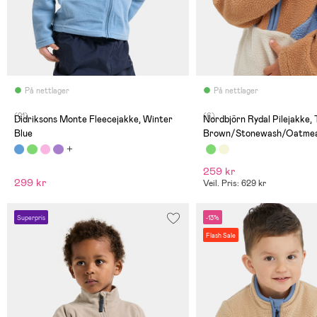
På nettlager
På nettlager
(21)
(6)
Didriksons Monte Fleecejakke, Winter
Nordbjörn Rydal Pilejakke,
Blue
Brown/Stonewash/Oatmea
259 kr
299 kr
Veil. Pris: 629 kr
Superpris
-13%
Flash Sale