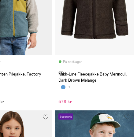
r
På nettlager
(0)
nten Pilejakke, Factory
Mikk-Line Fleecejakke Baby Merinoull,
Dark Brown Melange
579 kr
 kr
Superpris