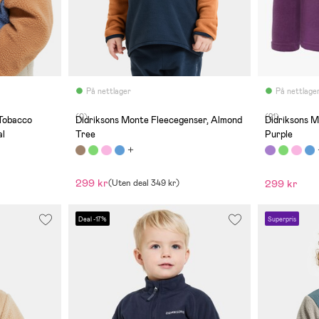
På nettlager
På nettlage
(0)
(21)
 Tobacco
Didriksons Monte Fleecegenser, Almond
Didriksons M
l
Tree
Purple
299 kr
299 kr
(
Uten deal
349 kr
)
Deal -17%
Superpris