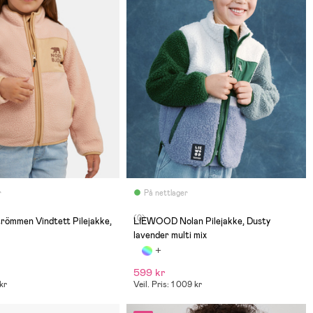
r
På nettlager
(0)
dtett Pilejakke,
LIEWOOD Nolan Pilejakke, Dusty
lavender multi mix
599 kr
 kr
Veil. Pris: 1 009 kr