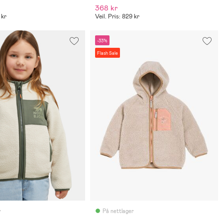
368 kr
 kr
Veil. Pris: 829 kr
-33%
Flash Sale
r
På nettlager