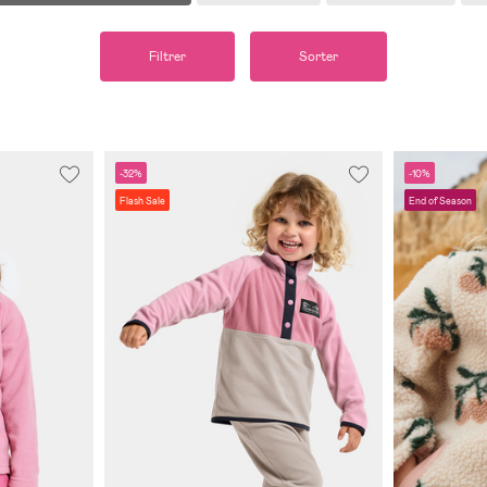
Filtrer
Sorter
-32%
-10%
Flash Sale
End of Season