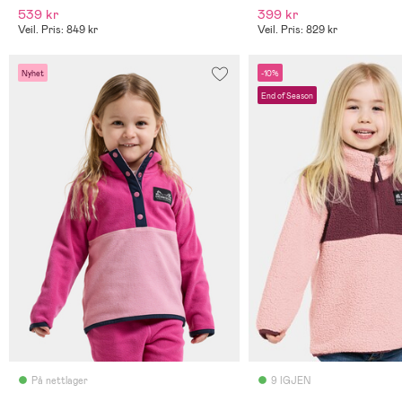
539 kr
399 kr
Veil. Pris: 849 kr
Veil. Pris: 829 kr
Nyhet
-10%
End of Season
På nettlager
9 IGJEN