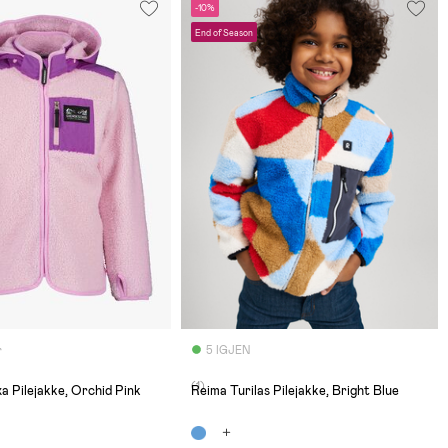
-10%
End of Season
r
5 IGJEN
(1)
xa Pilejakke, Orchid Pink
Reima Turilas Pilejakke, Bright Blue