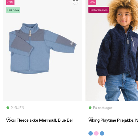
-13%
-11%
Oeko-Tex
End of Season
2 IGJEN
På nettlager
(0)
(0)
Voksi Fleecejakke Merinoull, Blue Bell
Viking Playtime Pilejakke, 