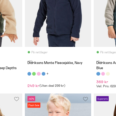
På nettlager
På nettlage
(21)
(1)
Didriksons Monte Fleecejakke, Navy
Didriksons A
eep Depths
Blue
369 kr
249 kr
(
Uten deal
299 kr
)
Veil. Pris: 629
-40%
Superpris
Flash Sale