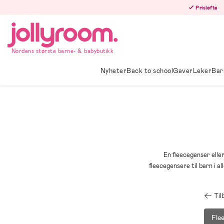
Hoppa
Prisløfte
till
innehållet
Nordens største barne- & babybutikk
Nyheter
Back to school
Gaver
Leker
Bar
En fleecegenser elle
fleecegensere til barn i a
Til
Fle