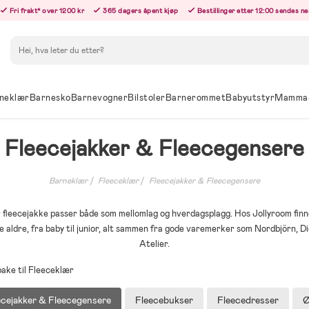
Fri frakt* over 1200 kr
365 dagers åpent kjøp
Bestillinger etter 12:00 sendes n
Søk
neklær
Barnesko
Barnevogner
Bilstoler
Barnerommet
Babyutstyr
Mamma
Fleecejakker & Fleecegensere
Barneklær
Fleeceklær
Fleecejakker & Fleecegensere
r fleecejakke passer både som mellomlag og hverdagsplagg. Hos Jollyroom finn
lle aldre, fra baby til junior, alt sammen fra gode varemerker som Nordbjörn, 
Atelier.
bake til Fleeceklær
ecejakker & Fleecegensere
Fleecebukser
Fleecedresser
Ø