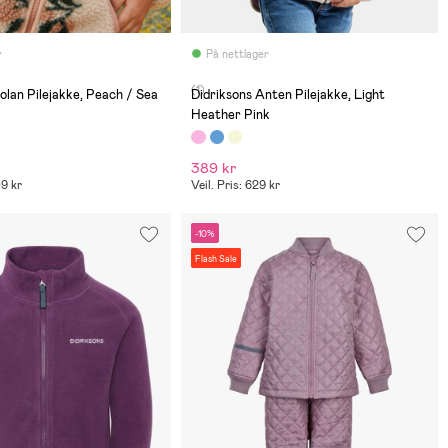
r
På nettlager
(1)
an Pilejakke, Peach / Sea
Didriksons Anten Pilejakke, Light
Heather Pink
389 kr
09 kr
Veil. Pris: 629 kr
-10%
Flash Sale