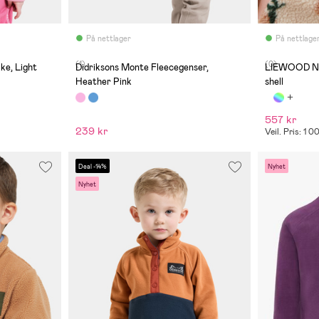
På nettlager
På nettlage
(1)
(0)
ke, Light
Didriksons Monte Fleecegenser,
LIEWOOD Nol
Heather Pink
shell
557 kr
239 kr
Veil. Pris: 1 0
Deal -14%
Nyhet
Nyhet