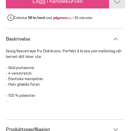
Legg i handlekurven
Delbetal
56 kr/mnd
med
i 36 måneder
Beskrivelse
Gosig fleecetrøye fra Didriksons. Perfekt å bruke som mellomlag når
barnet ditt leker ute.
- God pusteevne.
- 4-veisstretch.
- Elastiske mansjetter.
- Halv glidelås foran.
- 100 % polyester.
-
Produktspesifikasjon