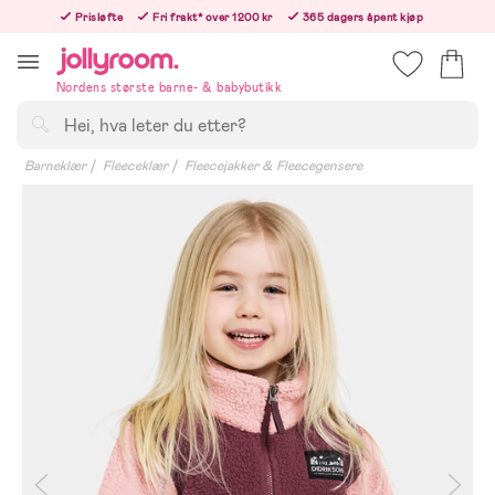
Hoppa
Prisløfte
Fri frakt* over 1200 kr
365 dagers åpent kjøp
till
Bestillinger etter 12:00 sendes neste hverdag!
innehållet
Nordens største barne- & babybutikk
Søk
Barneklær
Fleeceklær
Fleecejakker & Fleecegensere