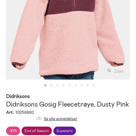
Zoom
Didriksons
Didriksons Gosig Fleecetrøye, Dusty Pink
Art:
10259980
(5)
Se alle anmeldelser
-10%
End of Season
Superpris