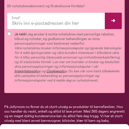
Bli nyhetsbrevabonnent og få eksklusive fordeler!
Email*
Ja takk!
Jeg ønsker å motta nyhetsbrev med personlige rabatter,
tilbud og nyheter, og godkjenner behandlingen av mine
personopplysninger som beskrevet nedenfor.
Våre nyhetsbrev bruker informasjonskapsler og lignende teknologier
for å måle åpningsraten og våre kunders interesser i tilbudene våre,
for å tilby personlig tilpassede annonser og innholdsmarkedsføring,
og til statistiske formål. Les mer om hvordan vi bruker og beskytter
dine personopplysninger og informasjonskapsler i vår
Integritetspolicy
og
Cookiepolicy
. Du kan når som helst tilbakekalle
ditt samtykke til behandling av personopplysninger og
informasjonskapsler ved å melde deg av nyhetsbrevet.
På Jollyroom.no finner du et stort utvalg av produkter til barnefamilien. Hos
oss handler du raskt, enkelt og alltid til lave priser. Med 365 dagers angrerett
og en meget dyktig kundeservice kan du alltid føle deg trygg. Vi har et stort
utvalg med blant annet barnevogner, bilstoler, klær til barn og baby,
produkter til mor, mengder av inspirerende interiør, leker, babyustyr og mye