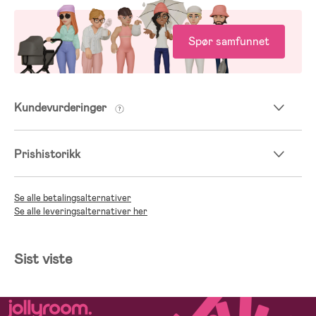
Spør samfunnet
Kundevurderinger
Prishistorikk
Se alle betalingsalternativer
Se alle leveringsalternativer her
Sist viste