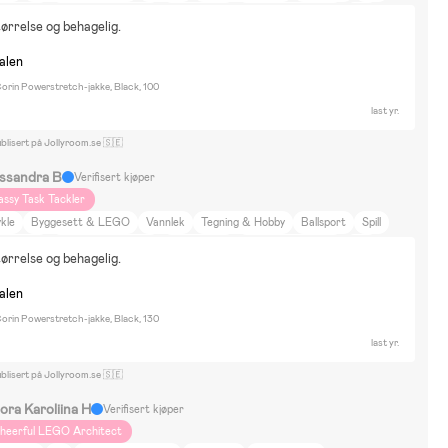
kledning
Elbiler & Elkjøretøy
Skateboard
Dukker & Kosedyr
Hus
tørrelse og behagelig.
r på landet
Sykler
Går
Bil
Gåturer
Reise
Dyr og natur
nredning
Skjønnhet og mote
Hjem og hage
Emmaljunga viking
nalen
orin Powerstretch-jakke, Black, 100
last yr.
blisert på Jollyroom.se 🇸🇪
ssandra B
Verifisert kjøper
assy Task Tackler
kle
Byggesett & LEGO
Vannlek
Tegning & Hobby
Ballsport
Spill
kledning
Elbiler & Elkjøretøy
Skateboard
Dukker & Kosedyr
Hus
tørrelse og behagelig.
r på landet
Sykler
Går
Bil
Gåturer
Reise
Dyr og natur
nredning
Skjønnhet og mote
Hjem og hage
Emmaljunga viking
nalen
orin Powerstretch-jakke, Black, 130
last yr.
blisert på Jollyroom.se 🇸🇪
ora Karoliina H
Verifisert kjøper
heerful LEGO Architect