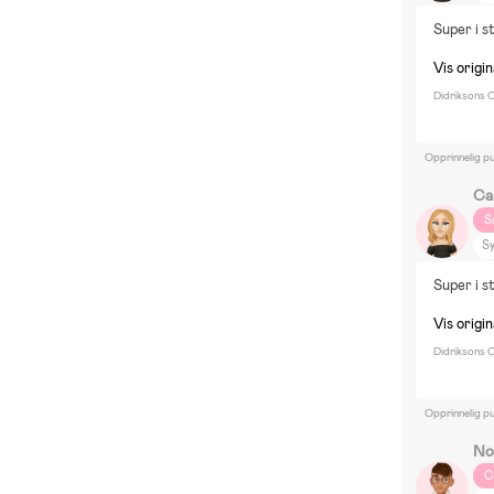
Ut
Super i s
Bo
In
Vis origi
Didriksons C
Opprinnelig pu
Ca
S
Sy
Ut
Super i s
Bo
In
Vis origi
Didriksons C
Opprinnelig pu
No
C