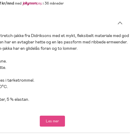
1 kr/mnd
med
i 36 måneder
retch-jakke fra Didriksons med et mykt, fleksibelt materiale med god
en har en avtagbar hette og en løs passform med ribbede ermeender.
jakka har en glidelås foran og to lommer.
vne.
tte.
kes i tørketrommel.
40°C.
ter, 5 % elastan.
Les mer