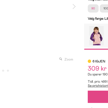
90
10
Velg farge:
Li
Zoom
6 IGJEN
309 kr
Du sparer 190
Tidl. pris: 499
Se prishistor