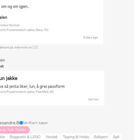
 om og om igjen..
nalen
rrelse: Normal
orin Powerstretch-jakke, Navy, 110
3 days ago
blisert på Jollyroom.se 🇸🇪
len
st
lun jakke
ke så jenta liker, lun, å grei passform
orin Powerstretch-jakke, Pale Mint, 90
last mo.
ssandra B
Verifisert kjøper
assy Task Tackler
kle
Byggesett & LEGO
Vannlek
Tegning & Hobby
Ballsport
Spill