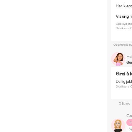
Har kjøpt
Vis origi
Opplevd stø
Didriksons C
Opprinnelig pu
He
Gue
Grei å 
Deilig jak
Didriksons C
0 likes
Ca
S
Sy