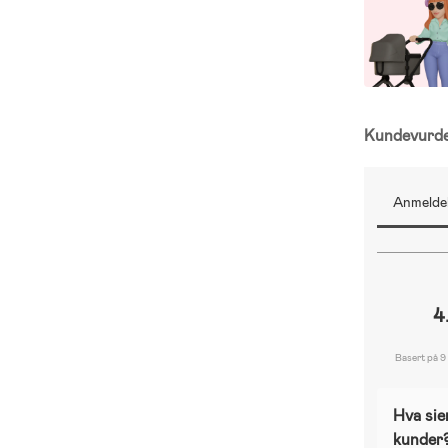
Kundevurd
Anmeldel
4
Basert på 9
Hva sie
kunder