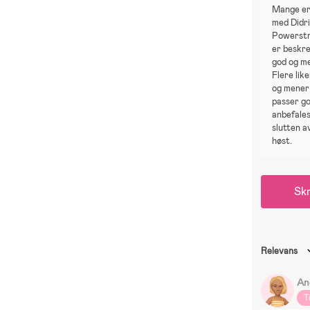
Mange er
med Didr
Powerstr
er beskr
god og me
Flere lik
og mener
passer g
anbefales
slutten a
høst.
Skr
Relevans
An
T