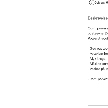
Delbetal
6
Beskrivelse
Corin powerst
pusteevne. D
Powerstretch-
- God pustee
- Avtakbar he
- Myk krage.
- Må ikke tør
- Vaskes på 
- 95 % polyes