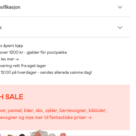
ifikasjon
k
s åpent kjøp
 over 1200 kr - gjelder för postpakke
- les mer ->
levering rett fra eget lager
ør 12:00 på hverdager - sendes allerede samme dag!
H SALE
er, pennal, klær, sko, sykler, barnevogner, bilstoler,
evogner og mye mer til fantastiske priser →