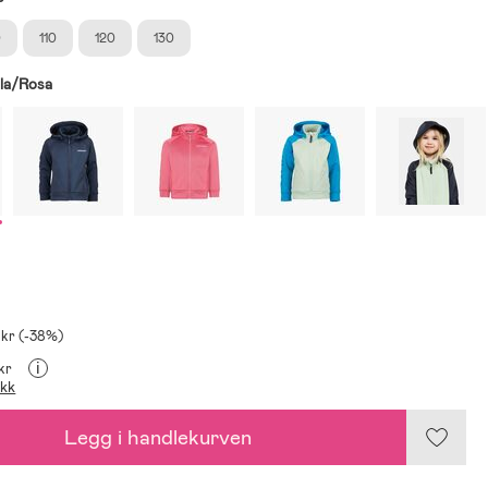
0
110
120
130
lla/Rosa
 kr (-38%)
i
 kr
ikk
Legg i handlekurven