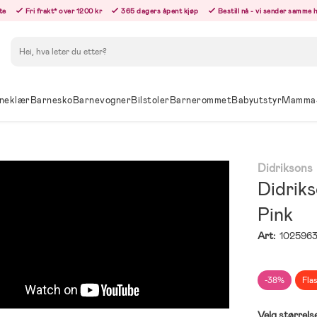
te
Fri frakt* over 1200 kr
365 dagers åpent kjøp
Bestill nå - vi sender samme 
Søk
neklær
Barnesko
Barnevogner
Bilstoler
Barnerommet
Babyutstyr
Mamma
Didriksons
Didrik
Pink
Art:
102596
-38%
Fla
Velg størrels