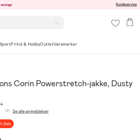
Kundeservice
hverdag!
Sport
Fritid & Hobby
Outlet
Varemerker
sons Corin Powerstretch-jakke, Dusty
34
(9)
Se alle anmeldelser
sh Sale
e