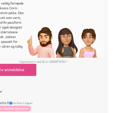
 veldig fornøyde
iksons Corin
etch-jakke. Den
evet som varm,
d fin passform.
er også designet
 størrelsene
odt. Jakken
 spesielt for
v våren og tidlig
Oppsummert med AI av GAMIFIERA.®
iv anmeldelse
ette B
Verifisert kjøper
iny Naptime Negotiator