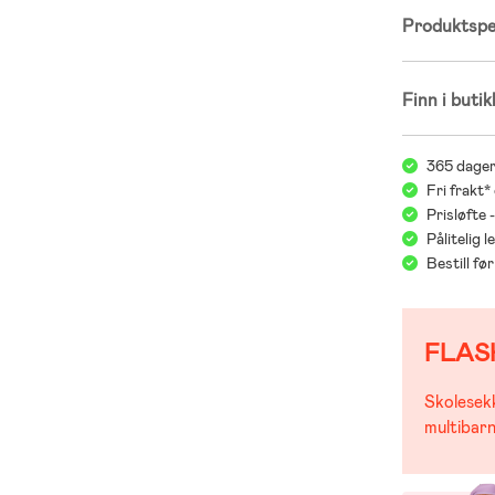
Produktspes
Finn i butik
365 dager
Fri frakt*
Prisløfte 
Pålitelig 
Bestill f
FLAS
Skolesekk
multibarn