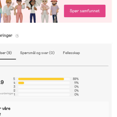
Spør samfunnet
eringer
ser (9)
Spørsmål og svar (0)
Fellesskap
5
89%
.9
4
11%
3
0%
2
0%
 vurderinger
1
0%
r våre
?