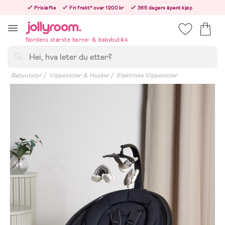
Hoppa
Prisløfte
Fri frakt* over 1200 kr
365 dagers åpent kjøp
till
Bestill nå - vi sender samme hverdag!
innehållet
Nordens største barne- & babybutikk
Søk
Babyutstyr
Vippestoler & Husker
Elektriske Vippestoler