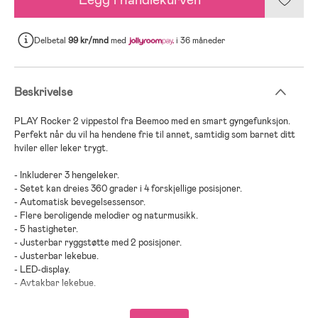
Delbetal
99 kr/mnd
med
i 36 måneder
Beskrivelse
PLAY Rocker 2 vippestol fra Beemoo med en smart gyngefunksjon.
Perfekt når du vil ha hendene frie til annet, samtidig som barnet ditt
hviler eller leker trygt.
- Inkluderer 3 hengeleker.
- Setet kan dreies 360 grader i 4 forskjellige posisjoner.
- Automatisk bevegelsessensor.
- Flere beroligende melodier og naturmusikk.
- 5 hastigheter.
- Justerbar ryggstøtte med 2 posisjoner.
- Justerbar lekebue.
- LED-display.
- Avtakbar lekebue.
- Timerfunksjon- den kan stilles inn til å slå seg av etter 15, 30 eller 60
minutter.