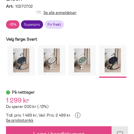
Art:
10270702
(11)
Se alle anmeldelser
-13%
Superpris
Fri frakt
Velg farge:
Svart
På nettlager
1 299 kr
Du sparer 200 kr (-13%)
i
Tidl. pris: 1 499 kr;
Veil. Pris: 2 499 kr
Se prishistorikk
Legg i handlekurven