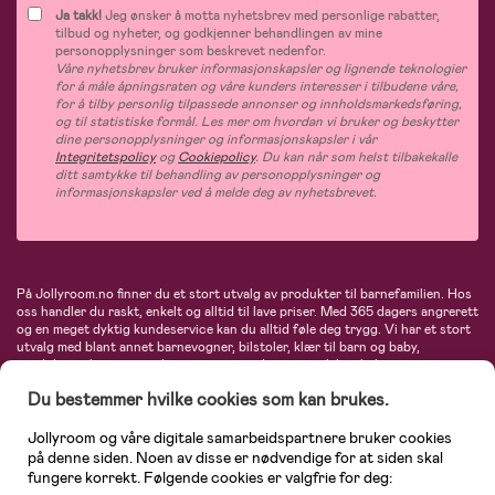
Ja takk!
Jeg ønsker å motta nyhetsbrev med personlige rabatter,
tilbud og nyheter, og godkjenner behandlingen av mine
personopplysninger som beskrevet nedenfor.
Våre nyhetsbrev bruker informasjonskapsler og lignende teknologier
for å måle åpningsraten og våre kunders interesser i tilbudene våre,
for å tilby personlig tilpassede annonser og innholdsmarkedsføring,
og til statistiske formål. Les mer om hvordan vi bruker og beskytter
dine personopplysninger og informasjonskapsler i vår
Integritetspolicy
og
Cookiepolicy
. Du kan når som helst tilbakekalle
ditt samtykke til behandling av personopplysninger og
informasjonskapsler ved å melde deg av nyhetsbrevet.
På Jollyroom.no finner du et stort utvalg av produkter til barnefamilien. Hos
oss handler du raskt, enkelt og alltid til lave priser. Med 365 dagers angrerett
og en meget dyktig kundeservice kan du alltid føle deg trygg. Vi har et stort
utvalg med blant annet barnevogner, bilstoler, klær til barn og baby,
produkter til mor, mengder av inspirerende interiør, leker, babyustyr og mye
mye mer. Vi tilbyr produkter fra velkjente merker som blant annet Britax,
Du bestemmer hvilke cookies som kan brukes.
Maxi-Cosi, Baby Jogger, BabyBjörn, Didriksons, KidKraft, Ergobaby, Philips
Avent, Neonate, Cybex, LEGO og mange flere. Velkommen inn til nordens
største nettbutikk for barn og baby!
Jollyroom og våre digitale samarbeidspartnere bruker cookies
på denne siden. Noen av disse er nødvendige for at siden skal
fungere korrekt. Følgende cookies er valgfrie for deg: