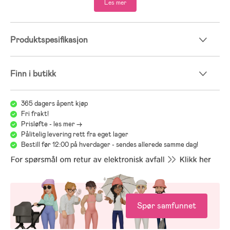
Les mer
- Avtagbart trekk.
- Fjernkontroll medfølger for å justere gynge- og musikkfunksjonene.
- Maksimal vekt: 9 kg.
Produktspesifikasjon
- Merk: Fjern strømkabelen fra stikkontakten når du bruker
batteriene.
- Merk: Må ikke brukes når barnet kan sitte selv eller veier mer enn 9
kg.
Finn i butikk
- Merk! Løft aldri babyvakten etter lekebuen.
- Anbefalt alder: fra nyfødt.
365 dagers åpent kjøp
- Batterier er ikke inkludert.
Fri frakt!
Prisløfte - les mer ->
Pålitelig levering rett fra eget lager
Bestill før 12:00 på hverdager - sendes allerede samme dag!
Spør samfunnet