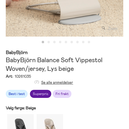
Zoom
BabyBjörn
BabyBjörn Balance Soft Vippestol
Woven/jersey, Lys beige
Art:
10261035
(7)
Se alle anmeldelser
Best i test
Superpris
Fri frakt
Velg farge:
Beige