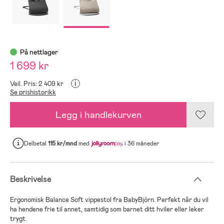
På nettlager
1 699 kr
i
Veil. Pris: 2 409 kr
Se prishistorikk
Legg i handlekurven
Delbetal
115 kr/mnd
med
i 36 måneder
Beskrivelse
Ergonomisk Balance Soft vippestol fra BabyBjörn. Perfekt når du vil
ha hendene frie til annet, samtidig som barnet ditt hviler eller leker
trygt.