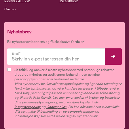
Ledige stillinger
Vårt ansvar
Om oss
Nyhetsbrev
Bli nyhetsbrevabonnent og få eksklusive fordeler!
Email*
Ja takk!
Jeg ønsker å motta nyhetsbrev med personlige rabatter,
tilbud og nyheter, og godkjenner behandlingen av mine
personopplysninger som beskrevet nedenfor.
Våre nyhetsbrev bruker informasjonskapsler og lignende teknologier
for å måle åpningsraten og våre kunders interesser i tilbudene våre,
for å tilby personlig tilpassede annonser og innholdsmarkedsføring,
og til statistiske formål. Les mer om hvordan vi bruker og beskytter
dine personopplysninger og informasjonskapsler i vår
Integritetspolicy
og
Cookiepolicy
. Du kan når som helst tilbakekalle
ditt samtykke til behandling av personopplysninger og
informasjonskapsler ved å melde deg av nyhetsbrevet.