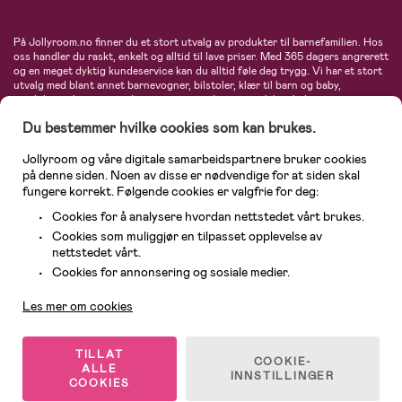
På Jollyroom.no finner du et stort utvalg av produkter til barnefamilien. Hos
oss handler du raskt, enkelt og alltid til lave priser. Med 365 dagers angrerett
og en meget dyktig kundeservice kan du alltid føle deg trygg. Vi har et stort
utvalg med blant annet barnevogner, bilstoler, klær til barn og baby,
produkter til mor, mengder av inspirerende interiør, leker, babyustyr og mye
mye mer. Vi tilbyr produkter fra velkjente merker som blant annet Britax,
Du bestemmer hvilke cookies som kan brukes.
Maxi-Cosi, Baby Jogger, BabyBjörn, Didriksons, KidKraft, Ergobaby, Philips
Avent, Neonate, Cybex, LEGO og mange flere. Velkommen inn til nordens
største nettbutikk for barn og baby!
Jollyroom og våre digitale samarbeidspartnere bruker cookies
på denne siden. Noen av disse er nødvendige for at siden skal
fungere korrekt. Følgende cookies er valgfrie for deg:
Cookies for å analysere hvordan nettstedet vårt brukes.
Cookies som muliggjør en tilpasset opplevelse av
nettstedet vårt.
Kundeservice
Cookies for annonsering og sosiale medier.
Les mer om cookies
© 2026 Jollyroom AS. Alle rettigheter reservert.
TILLAT
COOKIE-
ALLE
INNSTILLINGER
COOKIES