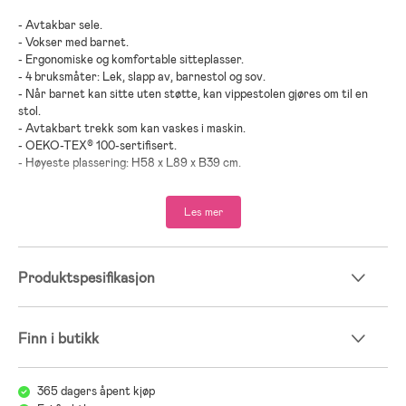
- Avtakbar sele.
- Vokser med barnet.
- Ergonomiske og komfortable sitteplasser.
- 4 bruksmåter: Lek, slapp av, barnestol og sov.
- Når barnet kan sitte uten støtte, kan vippestolen gjøres om til en
stol.
- Avtakbart trekk som kan vaskes i maskin.
- OEKO-TEX® 100-sertifisert.
- Høyeste plassering: H58 x L89 x B39 cm.
- Transportmodus: H11 x L89 x W39 cm.
- Maks vekt: 9 kg (når den brukes som vippestol).
Les mer
- Maksvekt: 13 kg (når den brukes som barnestol).
- Sjekk oppheng og festeanordninger regelmessig for å unngå
fallulykker.
Produktspesifikasjon
- Anbefalt alder: fra nyfødt til 2 år.
- Kåret til ”Best i Test 2024” av bäst-i-test.se i kategorien
vippestoler.
Finn i butikk
- Polyester, bomull.
;
365 dagers åpent kjøp