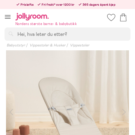
Hoppa
Prisløfte
Fri frakt* over 1200 kr
365 dagers åpent kjøp
till
Bestill i dag, så sender vi rett etter helligedagen
innehållet
Nordens største barne- & babybutikk
Søk
Babyutstyr
Vippestoler & Husker
Vippestoler