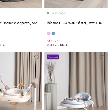
r
På nettlager
(33)
 Rocker 2 Vippestol, Ash
Beemoo PLAY Walk Gåstol, Dawn Pink
399 kr
99 kr
Veil. Pris: 649 kr
Superpris