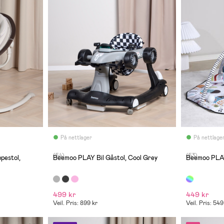
På nettlager
På nettlage
(54)
(53)
pestol,
Beemoo PLAY Bil Gåstol, Cool Grey
Beemoo PLAY
499 kr
449 kr
Veil. Pris: 899 kr
Veil. Pris: 549