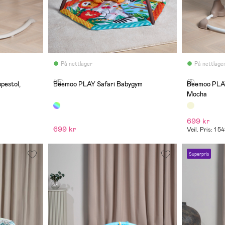
På nettlager
På nettlage
(15)
(3)
pestol,
Beemoo PLAY Safari Babygym
Beemoo PLA
Mocha
699 kr
699 kr
Veil. Pris: 1 5
Superpris