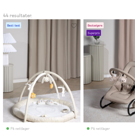
44 resultater.
Best i test
Bestselgere
Superpris
På nettlager
På nettlager