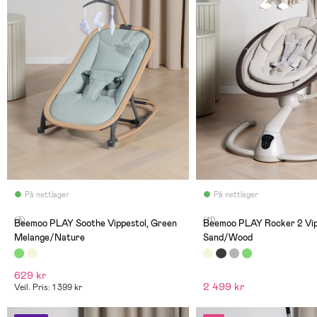
På nettlager
På nettlager
(3)
(11)
Beemoo PLAY Soothe Vippestol, Green
Beemoo PLAY Rocker 2 Vip
Melange/Nature
Sand/Wood
629 kr
2 499 kr
Veil. Pris: 1 399 kr