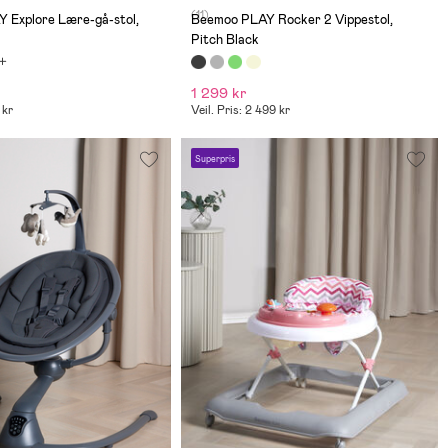
(11)
 Explore Lære-gå-stol,
Beemoo PLAY Rocker 2 Vippestol,
Pitch Black
1 299 kr
 kr
Veil. Pris: 2 499 kr
Superpris