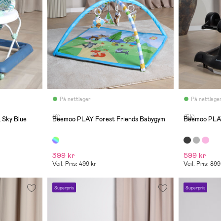
På nettlager
På nettlage
(6)
(54)
 Sky Blue
Beemoo PLAY Forest Friends Babygym
Beemoo PLAY 
399 kr
599 kr
Veil. Pris: 499 kr
Veil. Pris: 899
Superpris
Superpris