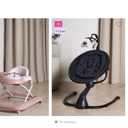
-13%
Fri frakt
r
På nettlager