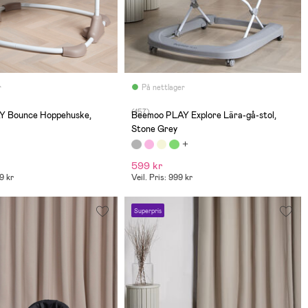
r
På nettlager
(157)
Y Bounce Hoppehuske,
Beemoo PLAY Explore Lära-gå-stol,
Stone Grey
599 kr
49 kr
Veil. Pris: 999 kr
Superpris