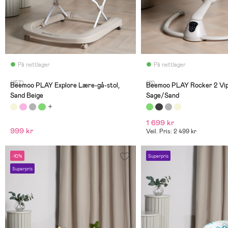
På nettlager
På nettlager
(157)
(11)
Beemoo PLAY Explore Lære-gå-stol,
Beemoo PLAY Rocker 2 Vip
Sand Beige
Sage/Sand
1 699 kr
999 kr
Veil. Pris: 2 499 kr
-10%
Superpris
Superpris