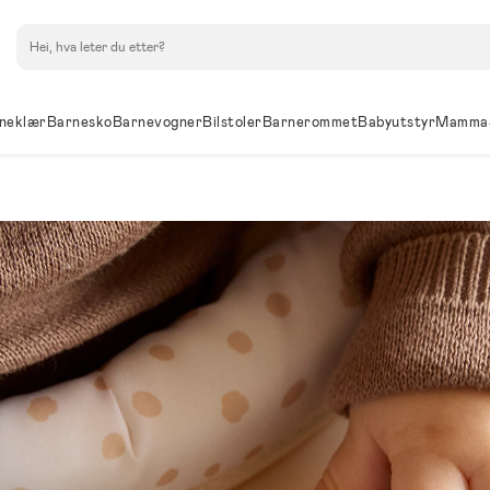
Søk
neklær
Barnesko
Barnevogner
Bilstoler
Barnerommet
Babyutstyr
Mamma