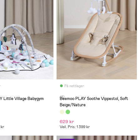
r
På nettlager
(3)
 Little Village Babygym
Beemoo PLAY Soothe Vippestol, Soft
Beige/Nature
629 kr
 kr
Veil. Pris: 1 399 kr