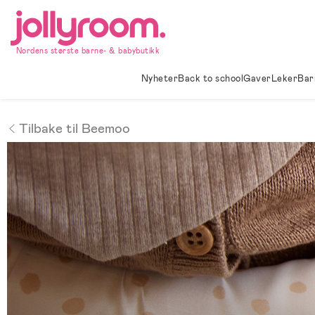
Hoppa
till
innehållet
Nordens største barne- & babybutikk
Nyheter
Back to school
Gaver
Leker
Bar
Tilbake til Beemoo