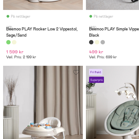
På nettlager
På nettlager
(13)
(69)
Beemoo PLAY Rocker Low 2 Vippestol,
Beemoo PLAY Simple Vippes
Sage/Sand
Black
1 599 kr
499 kr
Veil. Pris: 2 199 kr
Veil. Pris: 699 kr
Fri frakt
Superpris