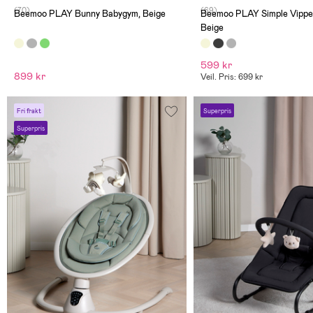
(70)
(69)
Beemoo PLAY Bunny Babygym, Beige
Beemoo PLAY Simple Vippes
Beige
599 kr
899 kr
Veil. Pris: 699 kr
Fri frakt
Superpris
Superpris