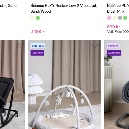
(13)
(157)
tol, Sand
Beemoo PLAY Rocker Low 2 Vippestol,
Beemoo PLAY
Sand/Wood
Blush Pink
699 kr
2 199 kr
Veil. Pris: 999
Best i test
Fri frakt
Superpris
Superpris