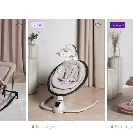
Fri frakt
Superpris
På nettlager
På nettlage