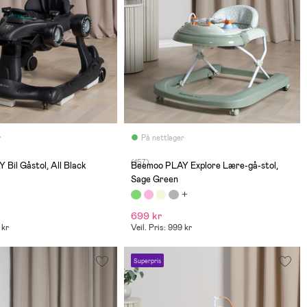
r
På nettlager
(157)
Bil Gåstol, All Black
Beemoo PLAY Explore Lære-gå-stol,
Sage Green
699 kr
 kr
Veil. Pris: 999 kr
Superpris