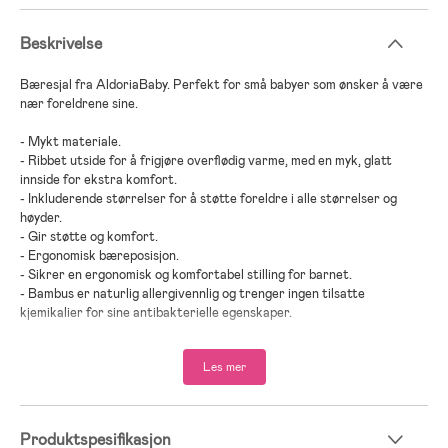
Beskrivelse
Bæresjal fra AldoriaBaby. Perfekt for små babyer som ønsker å være
nær foreldrene sine.
- Mykt materiale.
- Ribbet utside for å frigjøre overflødig varme, med en myk, glatt
innside for ekstra komfort.
- Inkluderende størrelser for å støtte foreldre i alle størrelser og
høyder.
- Gir støtte og komfort.
- Ergonomisk bæreposisjon.
- Sikrer en ergonomisk og komfortabel stilling for barnet.
- Bambus er naturlig allergivennlig og trenger ingen tilsatte
kjemikalier for sine antibakterielle egenskaper.
- Sjalet er onesize og passer alle voksne, uansett høyde.
Les mer
- Anbefalt alder: fra nyfødt.
- Testvinner hos Best-i-Test i 2022.
- Bambus.
Produktspesifikasjon