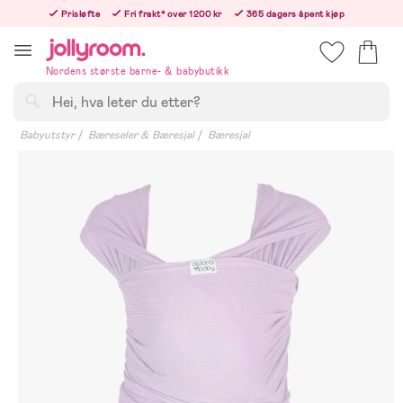
Hoppa
Prisløfte
Fri frakt* over 1200 kr
365 dagers åpent kjøp
till
Bestill nå - vi sender samme hverdag!
innehållet
Nordens største barne- & babybutikk
Søk
Babyutstyr
Bæreseler & Bæresjal
Bæresjal