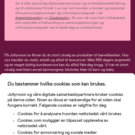
for å tilby personlig tilpassede annonser og innholdsmarkedsføring,
og til statistiske formål. Les mer om hvordan vi bruker og beskytter
dine personopplysninger og informasjonskapsler i vår
Integritetspolicy
og
Cookiepolicy
. Du kan når som helst tilbakekalle
ditt samtykke til behandling av personopplysninger og
informasjonskapsler ved å melde deg av nyhetsbrevet.
På Jollyroom.no finner du et stort utvalg av produkter til barnefamilien. Hos
oss handler du raskt, enkelt og alltid til lave priser. Med 365 dagers angrerett
og en meget dyktig kundeservice kan du alltid føle deg trygg. Vi har et stort
utvalg med blant annet barnevogner, bilstoler, klær til barn og baby,
produkter til mor, mengder av inspirerende interiør, leker, babyustyr og mye
mye mer. Vi tilbyr produkter fra velkjente merker som blant annet Britax,
Du bestemmer hvilke cookies som kan brukes.
Maxi-Cosi, Baby Jogger, BabyBjörn, Didriksons, KidKraft, Ergobaby, Philips
Avent, Neonate, Cybex, LEGO og mange flere. Velkommen inn til nordens
største nettbutikk for barn og baby!
Jollyroom og våre digitale samarbeidspartnere bruker cookies
på denne siden. Noen av disse er nødvendige for at siden skal
fungere korrekt. Følgende cookies er valgfrie for deg:
Cookies for å analysere hvordan nettstedet vårt brukes.
Cookies som muliggjør en tilpasset opplevelse av
nettstedet vårt.
Cookies for annonsering og sosiale medier.