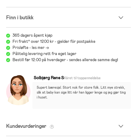
Finn i butikk
365 dagers åpent kjøp
Fri frakt* over 1200 kr - gjelder för postpakke
Prisløfte - les mer ->
Pålitelig levering rett fra eget lager
Bestill før 12:00 på hverdager - sendes allerede samme dag!
Solbjørg Rene S
Kåret til toppanmeldelse
Supert bæresjal. Stort nok for store folk. Litt mye strekk, 
slik at baby kan sige litt når han ligger lenge og jeg gjør ting 
i huset.
Kundevurderinger