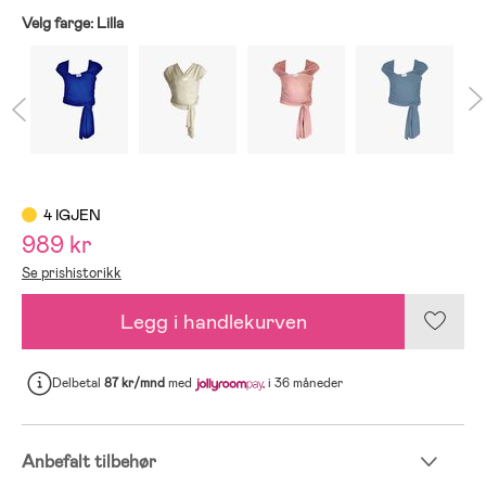
Velg farge:
Lilla
4 IGJEN
989 kr
Se prishistorikk
Legg i handlekurven
Delbetal
87 kr/mnd
med
i 36 måneder
Anbefalt tilbehør