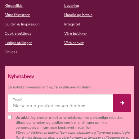
Kjøpsvilkår
Levering
Mine fakturaer
Handle og betale
Guider & Inspirasjon
Integritet
Cookie settings
Våre butikker
Ledige stillinger
Vårt ansvar
Om oss
Nyhetsbrev
Bli nyhetsbrevabonnent og få eksklusive fordeler!
Email*
Ja takk!
Jeg ønsker å motta nyhetsbrev med personlige rabatter,
tilbud og nyheter, og godkjenner behandlingen av mine
personopplysninger som beskrevet nedenfor.
Våre nyhetsbrev bruker informasjonskapsler og lignende teknologier
for å måle åpningsraten og våre kunders interesser i tilbudene våre,