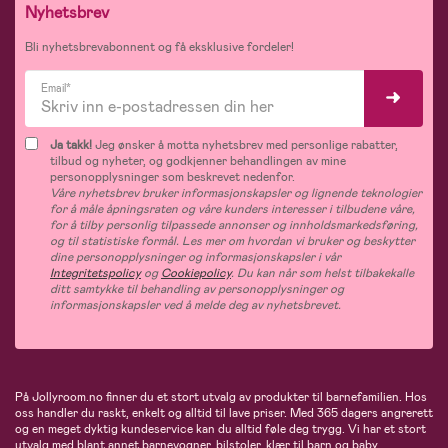
Nyhetsbrev
Bli nyhetsbrevabonnent og få eksklusive fordeler!
Email*
Ja takk!
Jeg ønsker å motta nyhetsbrev med personlige rabatter,
tilbud og nyheter, og godkjenner behandlingen av mine
personopplysninger som beskrevet nedenfor.
Våre nyhetsbrev bruker informasjonskapsler og lignende teknologier
for å måle åpningsraten og våre kunders interesser i tilbudene våre,
for å tilby personlig tilpassede annonser og innholdsmarkedsføring,
og til statistiske formål. Les mer om hvordan vi bruker og beskytter
dine personopplysninger og informasjonskapsler i vår
Integritetspolicy
og
Cookiepolicy
. Du kan når som helst tilbakekalle
ditt samtykke til behandling av personopplysninger og
informasjonskapsler ved å melde deg av nyhetsbrevet.
På Jollyroom.no finner du et stort utvalg av produkter til barnefamilien. Hos
oss handler du raskt, enkelt og alltid til lave priser. Med 365 dagers angrerett
og en meget dyktig kundeservice kan du alltid føle deg trygg. Vi har et stort
utvalg med blant annet barnevogner, bilstoler, klær til barn og baby,