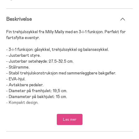
Beskrivelse
Fin trehjulssykkel fra Milly Mally med en 3-i-1 funksjon. Perfekt for
fartsfylte eventyr.
- 3-i-1 funksjon: gåsykkel, trehjulssykkel og balansesykkel.
- Justerbart styre.
- Justerbar setehøyde: 27.5-32.5 cm.
- Stålramme.
- Stabil trehjulskonstruksjon med sammenleggbare bakgafler.
- EVA-hjul.
- Avtakbare pedaler.
- Diameter på framhjulet: 19,5 cm.
- Diamameter på bakhjulet: 15 cm.
- Kompakt design.
- Maksimal vekt: 25 kg.
- CE-merket.
Les mer
- Anbefalt alder: fra 12 måneder.
- Stål, plast, EVA-skum.