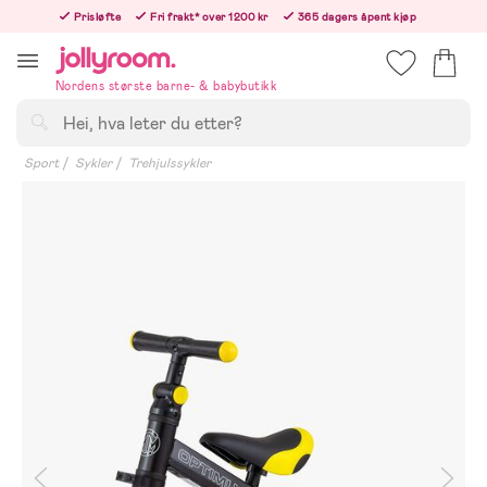
Hoppa
Prisløfte
Fri frakt* over 1200 kr
365 dagers åpent kjøp
till
Bestill i dag, så sender vi rett etter helligedagen
innehållet
Nordens største barne- & babybutikk
Søk
Sport
Sykler
Trehjulssykler