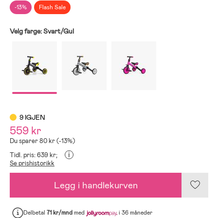
-13%
Flash Sale
Velg farge:
Svart/Gul
9 IGJEN
559 kr
Du sparer 80 kr (-13%)
i
Tidl. pris: 639 kr;
Se prishistorikk
Legg i handlekurven
Delbetal
71 kr/mnd
med
i 36 måneder