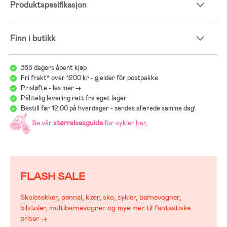
Produktspesifikasjon
- Bør benyttes med sikkerhetsutstyr.
Finn i butikk
365 dagers åpent kjøp
Fri frakt* over 1200 kr - gjelder för postpakke
Prisløfte - les mer ->
Pålitelig levering rett fra eget lager
Bestill før 12:00 på hverdager - sendes allerede samme dag!
Se vår
størrelsesguide
for sykler
her
.
FLASH SALE
Skolesekker, pennal, klær, sko, sykler, barnevogner,
bilstoler, multibarnevogner og mye mer til fantastiske
priser →