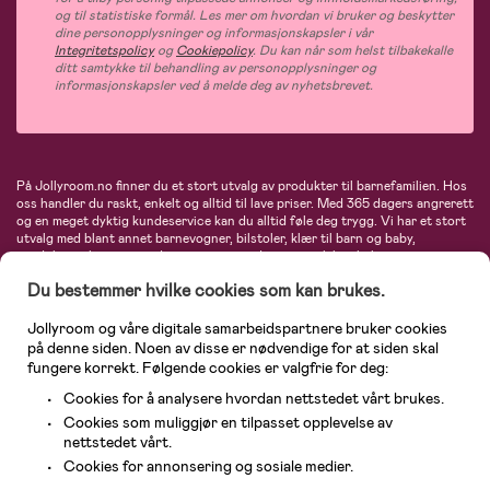
og til statistiske formål. Les mer om hvordan vi bruker og beskytter
dine personopplysninger og informasjonskapsler i vår
Integritetspolicy
og
Cookiepolicy
. Du kan når som helst tilbakekalle
ditt samtykke til behandling av personopplysninger og
informasjonskapsler ved å melde deg av nyhetsbrevet.
På Jollyroom.no finner du et stort utvalg av produkter til barnefamilien. Hos
oss handler du raskt, enkelt og alltid til lave priser. Med 365 dagers angrerett
og en meget dyktig kundeservice kan du alltid føle deg trygg. Vi har et stort
utvalg med blant annet barnevogner, bilstoler, klær til barn og baby,
produkter til mor, mengder av inspirerende interiør, leker, babyustyr og mye
mye mer. Vi tilbyr produkter fra velkjente merker som blant annet Britax,
Du bestemmer hvilke cookies som kan brukes.
Maxi-Cosi, Baby Jogger, BabyBjörn, Didriksons, KidKraft, Ergobaby, Philips
Avent, Neonate, Cybex, LEGO og mange flere. Velkommen inn til nordens
største nettbutikk for barn og baby!
Jollyroom og våre digitale samarbeidspartnere bruker cookies
på denne siden. Noen av disse er nødvendige for at siden skal
fungere korrekt. Følgende cookies er valgfrie for deg:
Cookies for å analysere hvordan nettstedet vårt brukes.
Cookies som muliggjør en tilpasset opplevelse av
nettstedet vårt.
Cookies for annonsering og sosiale medier.