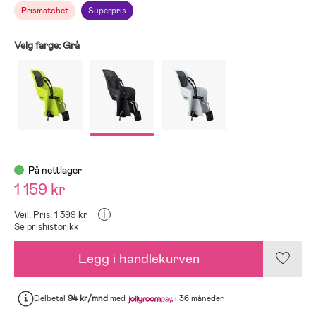
Prismatchet
Superpris
Velg farge:
Grå
På nettlager
1 159 kr
i
Veil. Pris: 1 399 kr
Se prishistorikk
Legg i handlekurven
Delbetal
94 kr/mnd
med
i 36 måneder