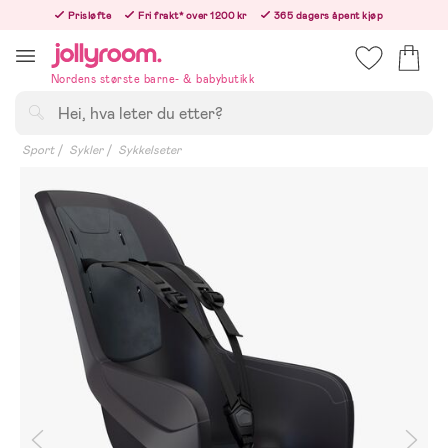
Hoppa
Prisløfte
Fri frakt* over 1200 kr
365 dagers åpent kjøp
till
Bestill i dag, så sender vi rett etter helligedagen
innehållet
Nordens største barne- & babybutikk
Søk
Sport
Sykler
Sykkelseter