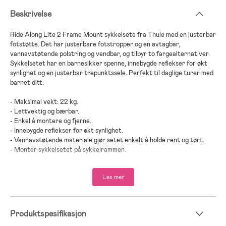
Beskrivelse
Ride Along Lite 2 Frame Mount sykkelsete fra Thule med en justerbar
fotstøtte. Det har justerbare fotstropper og en avtagbar,
vannavstøtende polstring og vendbar, og tilbyr to fargealternativer.
Sykkelsetet har en barnesikker spenne, innebygde reflekser for økt
synlighet og en justerbar trepunktssele. Perfekt til daglige turer med
barnet ditt.
- Maksimal vekt: 22 kg.
- Lettvektig og bærbar.
- Enkel å montere og fjerne.
- Innebygde reflekser for økt synlighet.
- Vannavstøtende materiale gjør setet enkelt å holde rent og tørt.
- Monter sykkelsetet på sykkelrammen.
- Anbefalt alder: fra 9 måneder.
Les mer
- Designet og testet for barn fra 9 måneder til 6 år, opptil 22 kg.
;
Produktspesifikasjon