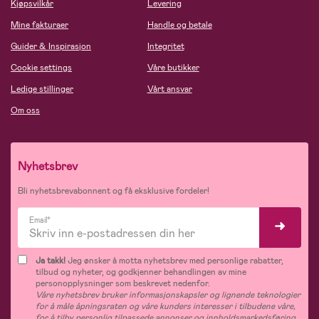
Kjøpsvilkår
Levering
Mine fakturaer
Handle og betale
Guider & Inspirasjon
Integritet
Cookie settings
Våre butikker
Ledige stillinger
Vårt ansvar
Om oss
Nyhetsbrev
Bli nyhetsbrevabonnent og få eksklusive fordeler!
Email*
Ja takk!
Jeg ønsker å motta nyhetsbrev med personlige rabatter,
tilbud og nyheter, og godkjenner behandlingen av mine
personopplysninger som beskrevet nedenfor.
Våre nyhetsbrev bruker informasjonskapsler og lignende teknologier
for å måle åpningsraten og våre kunders interesser i tilbudene våre,
for å tilby personlig tilpassede annonser og innholdsmarkedsføring,