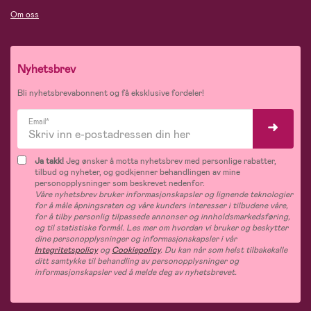
Om oss
Nyhetsbrev
Bli nyhetsbrevabonnent og få eksklusive fordeler!
Email*
Ja takk!
Jeg ønsker å motta nyhetsbrev med personlige rabatter,
tilbud og nyheter, og godkjenner behandlingen av mine
personopplysninger som beskrevet nedenfor.
Våre nyhetsbrev bruker informasjonskapsler og lignende teknologier
for å måle åpningsraten og våre kunders interesser i tilbudene våre,
for å tilby personlig tilpassede annonser og innholdsmarkedsføring,
og til statistiske formål. Les mer om hvordan vi bruker og beskytter
dine personopplysninger og informasjonskapsler i vår
Integritetspolicy
og
Cookiepolicy
. Du kan når som helst tilbakekalle
ditt samtykke til behandling av personopplysninger og
informasjonskapsler ved å melde deg av nyhetsbrevet.