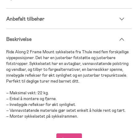
Anbefalt tilbehør
Beskrivelse
Ride Along 2 Frame Mount sykkelsete fra Thule med fem forskjellige
vippeposisjoner. Det har en justerbar fotstøtte og justerbare
fotstropper. Sykkelsetet har en avtagbar, vannavstøtende polstring
og vendbar, og tilbyr to fargealternativer, en barnesikker spenne,
innebygde reflekser for økt synlighet og en justerbar trepunktssele.
Perfekt til daglige turer med barnet ditt.
– Maksimal vekt: 22 kg.
– Enkel å montere og fjerne.
– Innebygde reflekser for økt synlighet.
– Vannavstøtende materiale gjør setet enkelt å holde rent og tørt.
– Monter sykkelsetet på sykkelrammen.
– Anbefalt alder: fra 9 måneder.
– Designet og testet for barn fra 9 måneder til 6 år, opptil 22 kg.