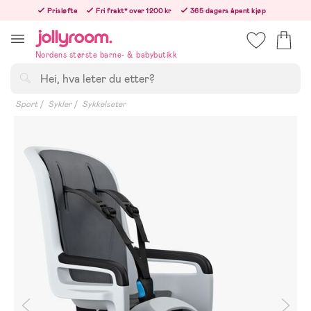
Hoppa
Prisløfte
Fri frakt* over 1200 kr
365 dagers åpent kjøp
till
Bestill nå - vi sender samme hverdag!
innehållet
Nordens største barne- & babybutikk
Søk
Sport
Sykler
Sykkelseter