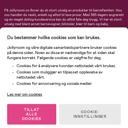
På Jollyroom.no finner du et stort utvalg av produkter til barnefamilien. Hos
oss handler du raskt, enkelt og alltid til lave priser. Med 365 dagers angrerett
og en meget dyktig kundeservice kan du alltid føle deg trygg. Vi har et stort
utvalg med blant annet barnevogner, bilstoler, klær til barn og baby,
produkter til mor, mengder av inspirerende interiør, leker, babyustyr og mye
mye mer. Vi tilbyr produkter fra velkjente merker som blant annet Britax,
Du bestemmer hvilke cookies som kan brukes.
Maxi-Cosi, Baby Jogger, BabyBjörn, Didriksons, KidKraft, Ergobaby, Philips
Avent, Neonate, Cybex, LEGO og mange flere. Velkommen inn til nordens
største nettbutikk for barn og baby!
Jollyroom og våre digitale samarbeidspartnere bruker cookies
på denne siden. Noen av disse er nødvendige for at siden skal
fungere korrekt. Følgende cookies er valgfrie for deg:
Cookies for å analysere hvordan nettstedet vårt brukes.
Cookies som muliggjør en tilpasset opplevelse av
nettstedet vårt.
Kundeservice
Cookies for annonsering og sosiale medier.
Les mer om cookies
© 2026 Jollyroom AS. Alle rettigheter reservert.
TILLAT
COOKIE-
ALLE
INNSTILLINGER
COOKIES