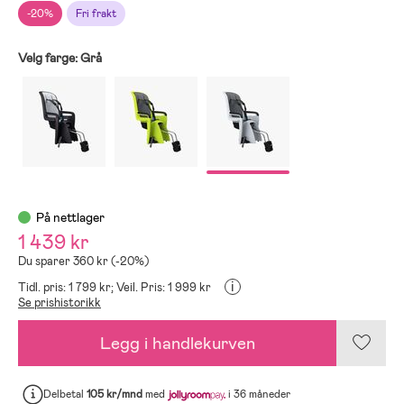
-20%
Fri frakt
Velg farge:
Grå
På nettlager
1 439 kr
Du sparer 360 kr (-20%)
i
Tidl. pris: 1 799 kr;
Veil. Pris: 1 999 kr
Se prishistorikk
Legg i handlekurven
Delbetal
105 kr/mnd
med
i 36 måneder