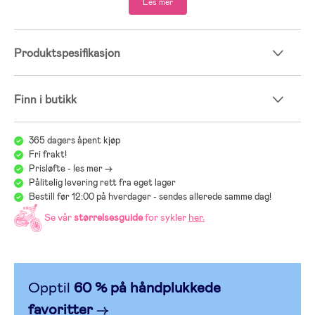
Les mer
Produktspesifikasjon
Finn i butikk
365 dagers åpent kjøp
Fri frakt!
Prisløfte - les mer ->
Pålitelig levering rett fra eget lager
Bestill før 12:00 på hverdager - sendes allerede samme dag!
Se vår
størrelsesguide
for sykler
her
.
Opptil
60 % på håndplukkede
favoritter
→