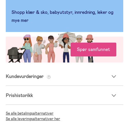
Shopp klær & sko, babyutstyr, innredning, leker og
mye mer
Spør samfunnet
Kundevurderinger
Prishistorikk
Se alle betalingsalternativer
Se alle leveringsalternativer her